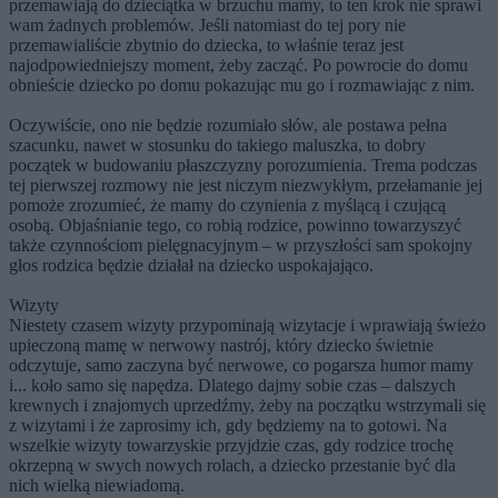
przemawiają do dzieciątka w brzuchu mamy, to ten krok nie sprawi
wam żadnych problemów. Jeśli natomiast do tej pory nie
przemawialiście zbytnio do dziecka, to właśnie teraz jest
najodpowiedniejszy moment, żeby zacząć. Po powrocie do domu
obnieście dziecko po domu pokazując mu go i rozmawiając z nim.
Oczywiście, ono nie będzie rozumiało słów, ale postawa pełna
szacunku, nawet w stosunku do takiego maluszka, to dobry
początek w budowaniu płaszczyzny porozumienia. Trema podczas
tej pierwszej rozmowy nie jest niczym niezwykłym, przełamanie jej
pomoże zrozumieć, że mamy do czynienia z myślącą i czującą
osobą. Objaśnianie tego, co robią rodzice, powinno towarzyszyć
także czynnościom pielęgnacyjnym – w przyszłości sam spokojny
głos rodzica będzie działał na dziecko uspokajająco.
Wizyty
Niestety czasem wizyty przypominają wizytacje i wprawiają świeżo
upieczoną mamę w nerwowy nastrój, który dziecko świetnie
odczytuje, samo zaczyna być nerwowe, co pogarsza humor mamy
i... koło samo się napędza. Dlatego dajmy sobie czas – dalszych
krewnych i znajomych uprzedźmy, żeby na początku wstrzymali się
z wizytami i że zaprosimy ich, gdy będziemy na to gotowi. Na
wszelkie wizyty towarzyskie przyjdzie czas, gdy rodzice trochę
okrzepną w swych nowych rolach, a dziecko przestanie być dla
nich wielką niewiadomą.