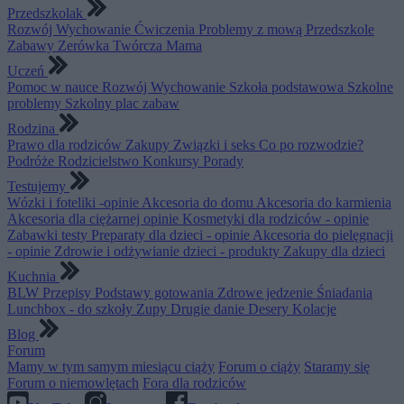
Przedszkolak
Rozwój
Wychowanie
Ćwiczenia
Problemy z mową
Przedszkole
Zabawy
Zerówka
Twórcza Mama
Uczeń
Pomoc w nauce
Rozwój
Wychowanie
Szkoła podstawowa
Szkolne
problemy
Szkolny plac zabaw
Rodzina
Prawo dla rodziców
Zakupy
Związki i seks
Co po rozwodzie?
Podróże
Rodzicielstwo
Konkursy
Porady
Testujemy
Wózki i foteliki -opinie
Akcesoria do domu
Akcesoria do karmienia
Akcesoria dla ciężarnej opinie
Kosmetyki dla rodziców - opinie
Zabawki testy
Preparaty dla dzieci - opinie
Akcesoria do pielęgnacji
- opinie
Zdrowie i odżywianie dzieci - produkty
Zakupy dla dzieci
Kuchnia
BLW
Przepisy
Podstawy gotowania
Zdrowe jedzenie
Śniadania
Lunchbox - do szkoły
Zupy
Drugie danie
Desery
Kolacje
Blog
Forum
Mamy w tym samym miesiącu ciąży
Forum o ciąży
Staramy się
Forum o niemowlętach
Fora dla rodziców