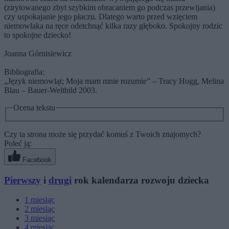
(zirytowanego zbyt szybkim obracaniem go podczas przewijania)
czy uspokajanie jego płaczu. Dlatego warto przed wzięciem
niemowlaka na ręce odetchnąć kilka razy głęboko. Spokojny rodzic
to spokojne dziecko!
Joanna Górnisiewicz
Bibliografia:
„Język niemowląt; Moja mam mnie rozumie” – Tracy Hogg, Melina
Blau – Bauer-Weltbild 2003.
Ocena tekstu
Czy ta strona może się przydać komuś z Twoich znajomych?
Poleć ją:
Facebook
Pierwszy
i
drugi
rok kalendarza rozwoju dziecka
1
miesiąc
2
miesiąc
3
miesiąc
4
miesiąc