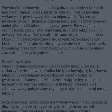
Noworodki i niemowlęta potrzebują dużo snu, większość z nich
łatwo weń zapada, a czas, kiedy dziecko śpi, rodzice powinni
wykorzystać przede wszystkim na odpoczynek. Dopiero po
powrocie do pełni sił można czas ten poświęcać na prace domowe i
mniej pilne, a odkładane do tej pory sprawy. Poszczególnym
czynnościom: przewijaniu, karmieniu, usypianiu także powinny
towarzyszyć niewielkie rytuały – te same miejsca, podobne słowa.
Dzięki nim dziecko spodziewa się, że teraz będzie kąpane czy
kładzione spać – maluszki zdecydowanie nie lubią niespodzianek.
Chronienie przed nimi w tym początkowym okresie życia ułatwi
zrozumienie i zaspokojenie ich potrzeb.
Powoli i spokojnie
Nawet najlepiej przygotowanych rodziców może wiele rzeczy
zaskoczyć, dzieci bowiem rzadko kiedy zachowują się książkowo.
Dlatego nie dokładajmy sobie i dziecku stresów działając
gwałtownie i chaotycznie. Małe dzieci zdają się być papierkiem
lakmusowym nastroju rodziców - jeśli bierze je na ręce ktoś
zdenerwowany, poirytowany czy niespokojny to ten nastrój mu się
udziela.
Poza tym wolne tempo czynności wykonywanych przy dziecku na
dłuższą metę może być szybsze, gdy nie będziemy musieli
marnować czasu na okiełznanie wywijającego się malca