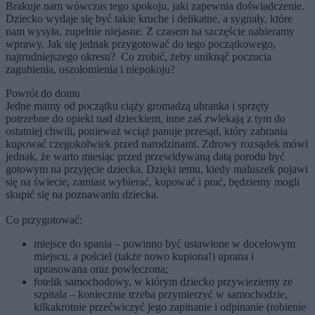
Brakuje nam wówczas tego spokoju, jaki zapewnia doświadczenie.
Dziecko wydaje się być takie kruche i delikatne, a sygnały, które
nam wysyła, zupełnie niejasne. Z czasem na szczęście nabieramy
wprawy. Jak się jednak przygotować do tego początkowego,
najtrudniejszego okresu? Co zrobić, żeby uniknąć poczucia
zagubienia, oszołomienia i niepokoju?
Powrót do domu
Jedne mamy od początku ciąży gromadzą ubranka i sprzęty
potrzebne do opieki nad dzieckiem, inne zaś zwlekają z tym do
ostatniej chwili, ponieważ wciąż panuje przesąd, który zabrania
kupować czegokolwiek przed narodzinami. Zdrowy rozsądek mówi
jednak, że warto miesiąc przed przewidywaną datą porodu być
gotowym na przyjęcie dziecka. Dzięki temu, kiedy maluszek pojawi
się na świecie, zamiast wybierać, kupować i prać, będziemy mogli
skupić się na poznawaniu dziecka.
Co przygotować:
miejsce do spania – powinno być ustawione w docelowym
miejscu, a pościel (także nowo kupiona!) uprana i
uprasowana oraz powleczona;
fotelik samochodowy, w którym dziecko przywieziemy ze
szpitala – koniecznie trzeba przymierzyć w samochodzie,
kilkakrotnie przećwiczyć jego zapinanie i odpinanie (robienie