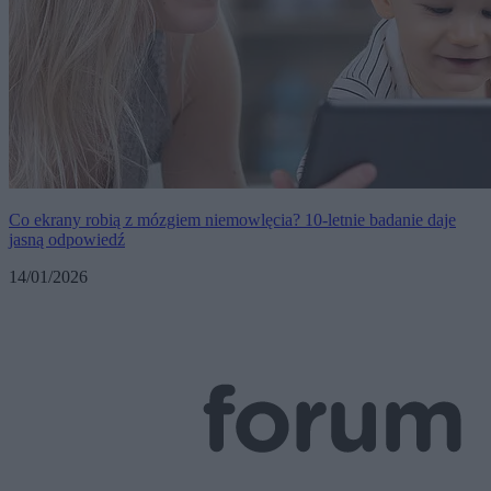
Co ekrany robią z mózgiem niemowlęcia? 10-letnie badanie daje
jasną odpowiedź
14/01/2026