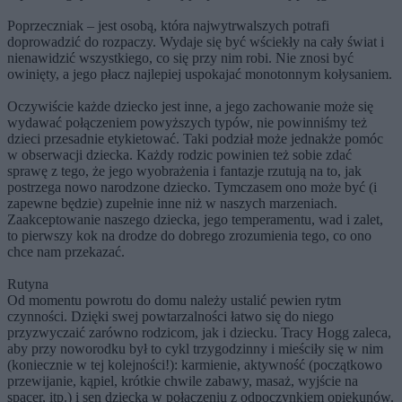
Poprzeczniak
– jest osobą, która najwytrwalszych potrafi
doprowadzić do rozpaczy. Wydaje się być wściekły na cały świat i
nienawidzić wszystkiego, co się przy nim robi. Nie znosi być
owinięty, a jego płacz najlepiej uspokajać monotonnym kołysaniem.
Oczywiście każde dziecko jest inne, a jego zachowanie może się
wydawać połączeniem powyższych typów, nie powinniśmy też
dzieci przesadnie etykietować. Taki podział może jednakże pomóc
w obserwacji dziecka. Każdy rodzic powinien też sobie zdać
sprawę z tego, że jego wyobrażenia i fantazje rzutują na to, jak
postrzega nowo narodzone dziecko. Tymczasem ono może być (i
zapewne będzie) zupełnie inne niż w naszych marzeniach.
Zaakceptowanie naszego dziecka, jego temperamentu, wad i zalet,
to pierwszy kok na drodze do dobrego zrozumienia tego, co ono
chce nam przekazać.
Rutyna
Od momentu powrotu do domu należy ustalić pewien rytm
czynności. Dzięki swej powtarzalności łatwo się do niego
przyzwyczaić zarówno rodzicom, jak i dziecku. Tracy Hogg zaleca,
aby przy noworodku był to cykl trzygodzinny i mieściły się w nim
(koniecznie w tej kolejności!): karmienie, aktywność (początkowo
przewijanie, kąpiel, krótkie chwile zabawy, masaż, wyjście na
spacer, itp.) i sen dziecka w połączeniu z odpoczynkiem opiekunów.