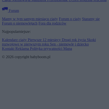
Forum
Mamy w tym samym miesiącu ciąży
Forum o ciąży
Staramy się
Forum o niemowlętach
Fora dla rodziców
Najpopularniejsze:
Kalendarz ciąży
Pierwsze 12 miesięcy
Drugi rok życia
Skoki
rozwojowe w pierwszym roku
Sen - niemowlę i dziecko
Kontakt
Reklama
Polityka prywatności
Mapa
© 2026 copyright babyboom.pl