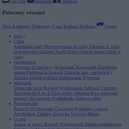
YouTube
Instagram
Facebook
Polecamy również
Blog
Konkursy
Testujemy
O nas
Kontakt
Reklama
Forum
Start
Ciąża
Kalendarz ciąży
Przygotowania do ciąży
Zdrowie w ciąży
Dolegliwości ciążowe
Poród
Połóg
Emocje mamy
Dieta w
ciąży
Niemowlęta
Pierwsze 12 miesięcy
Wcześniak
Noworodek
Karmienie
piersią
Pielęgnacja
Rozwój
Zdrowie
Sen - niemowlę i
dziecko
Alergie u dzieci
Ząbkowanie
Żywienie
Maluszek
Drugi rok życia
Rozwój
Wychowanie
Zdrowie
Choroby
dziecięce od A do Z
Czas wolny
Jedzenie
Kurs pierwszej
pomocy
Szczepienia
Profilaktyka
Zdrowe ząbki
Przedszkolak
Rozwój
Wychowanie
Ćwiczenia
Problemy z mową
Przedszkole
Zabawy
Zerówka
Twórcza Mama
Uczeń
Pomoc w nauce
Rozwój
Wychowanie
Szkoła podstawowa