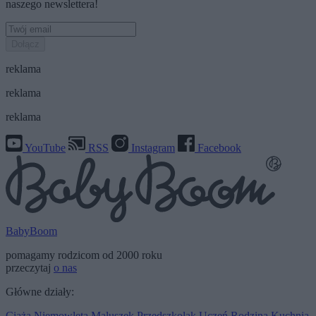
naszego newslettera!
Dołącz
reklama
reklama
reklama
YouTube
RSS
Instagram
Facebook
BabyBoom
pomagamy rodzicom od 2000 roku
przeczytaj
o nas
Główne działy:
Ciąża
Niemowlęta
Maluszek
Przedszkolak
Uczeń
Rodzina
Kuchnia