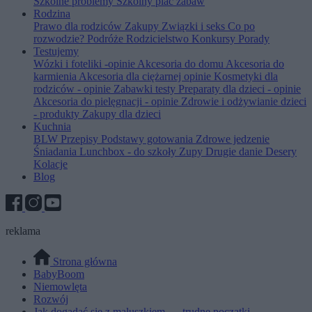
Szkolne problemy
Szkolny plac zabaw
Rodzina
Prawo dla rodziców
Zakupy
Związki i seks
Co po
rozwodzie?
Podróże
Rodzicielstwo
Konkursy
Porady
Testujemy
Wózki i foteliki -opinie
Akcesoria do domu
Akcesoria do
karmienia
Akcesoria dla ciężarnej opinie
Kosmetyki dla
rodziców - opinie
Zabawki testy
Preparaty dla dzieci - opinie
Akcesoria do pielęgnacji - opinie
Zdrowie i odżywianie dzieci
- produkty
Zakupy dla dzieci
Kuchnia
BLW
Przepisy
Podstawy gotowania
Zdrowe jedzenie
Śniadania
Lunchbox - do szkoły
Zupy
Drugie danie
Desery
Kolacje
Blog
reklama
Strona główna
BabyBoom
Niemowlęta
Rozwój
Jak dogadać się z maluszkiem... - trudne początki