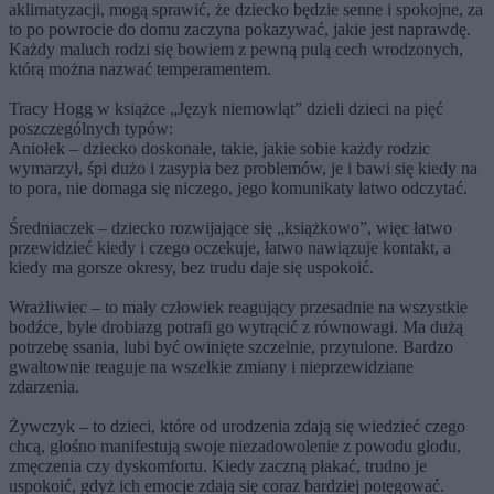
aklimatyzacji, mogą sprawić, że dziecko będzie senne i spokojne, za
to po powrocie do domu zaczyna pokazywać, jakie jest naprawdę.
Każdy maluch rodzi się bowiem z pewną pulą cech wrodzonych,
którą można nazwać temperamentem.
Tracy Hogg w książce „Język niemowląt” dzieli dzieci na pięć
poszczególnych typów:
Aniołek – dziecko doskonałe, takie, jakie sobie każdy rodzic
wymarzył, śpi dużo i zasypia bez problemów, je i bawi się kiedy na
to pora, nie domaga się niczego, jego komunikaty łatwo odczytać.
Średniaczek
– dziecko rozwijające się „książkowo”, więc łatwo
przewidzieć kiedy i czego oczekuje, łatwo nawiązuje kontakt, a
kiedy ma gorsze okresy, bez trudu daje się uspokoić.
Wrażliwiec
– to mały człowiek reagujący przesadnie na wszystkie
bodźce, byle drobiazg potrafi go wytrącić z równowagi. Ma dużą
potrzebę ssania, lubi być owinięte szczelnie, przytulone. Bardzo
gwałtownie reaguje na wszelkie zmiany i nieprzewidziane
zdarzenia.
Żywczyk
– to dzieci, które od urodzenia zdają się wiedzieć czego
chcą, głośno manifestują swoje niezadowolenie z powodu głodu,
zmęczenia czy dyskomfortu. Kiedy zaczną płakać, trudno je
uspokoić, gdyż ich emocje zdają się coraz bardziej potęgować.