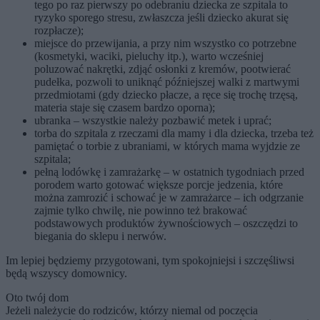
tego po raz pierwszy po odebraniu dziecka ze szpitala to
ryzyko sporego stresu, zwłaszcza jeśli dziecko akurat się
rozpłacze);
miejsce do przewijania, a przy nim wszystko co potrzebne
(kosmetyki, waciki, pieluchy itp.), warto wcześniej
poluzować nakrętki, zdjąć osłonki z kremów, pootwierać
pudełka, pozwoli to uniknąć późniejszej walki z martwymi
przedmiotami (gdy dziecko płacze, a ręce się trochę trzęsą,
materia staje się czasem bardzo oporna);
ubranka – wszystkie należy pozbawić metek i uprać;
torba do szpitala z rzeczami dla mamy i dla dziecka, trzeba też
pamiętać o torbie z ubraniami, w których mama wyjdzie ze
szpitala;
pełną lodówkę i zamrażarkę – w ostatnich tygodniach przed
porodem warto gotować większe porcje jedzenia, które
można zamrozić i schować je w zamrażarce – ich odgrzanie
zajmie tylko chwilę, nie powinno też brakować
podstawowych produktów żywnościowych – oszczędzi to
biegania do sklepu i nerwów.
Im lepiej będziemy przygotowani, tym spokojniejsi i szczęśliwsi
będą wszyscy domownicy.
Oto twój dom
Jeżeli należycie do rodziców, którzy niemal od poczęcia