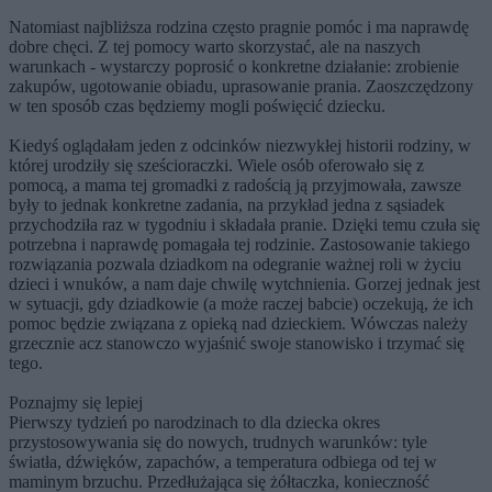
Natomiast najbliższa rodzina często pragnie pomóc i ma naprawdę
dobre chęci. Z tej pomocy warto skorzystać, ale na naszych
warunkach - wystarczy poprosić o konkretne działanie: zrobienie
zakupów, ugotowanie obiadu, uprasowanie prania. Zaoszczędzony
w ten sposób czas będziemy mogli poświęcić dziecku.
Kiedyś oglądałam jeden z odcinków niezwykłej historii rodziny, w
której urodziły się sześcioraczki. Wiele osób oferowało się z
pomocą, a mama tej gromadki z radością ją przyjmowała, zawsze
były to jednak konkretne zadania, na przykład jedna z sąsiadek
przychodziła raz w tygodniu i składała pranie. Dzięki temu czuła się
potrzebna i naprawdę pomagała tej rodzinie. Zastosowanie takiego
rozwiązania pozwala dziadkom na odegranie ważnej roli w życiu
dzieci i wnuków, a nam daje chwilę wytchnienia. Gorzej jednak jest
w sytuacji, gdy dziadkowie (a może raczej babcie) oczekują, że ich
pomoc będzie związana z opieką nad dzieckiem. Wówczas należy
grzecznie acz stanowczo wyjaśnić swoje stanowisko i trzymać się
tego.
Poznajmy się lepiej
Pierwszy tydzień po narodzinach to dla dziecka okres
przystosowywania się do nowych, trudnych warunków: tyle
światła, dźwięków, zapachów, a temperatura odbiega od tej w
maminym brzuchu. Przedłużająca się żółtaczka, konieczność