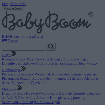
Przejdź do treści
Menu główne
BabyBoom - strona główna
Forum
Ciąża
Kalendarz ciąży
Przygotowania do ciąży
Zdrowie w ciąży
Dolegliwości ciążowe
Poród
Połóg
Emocje mamy
Dieta w ciąży
Niemowlęta
Pierwsze 12 miesięcy
Wcześniak
Noworodek
Karmienie piersią
Pielęgnacja
Rozwój
Zdrowie
Sen - niemowlę i dziecko
Alergie u
dzieci
Ząbkowanie
Żywienie
Maluszek
Drugi rok życia
Rozwój
Wychowanie
Zdrowie
Choroby dziecięce
od A do Z
Czas wolny
Jedzenie
Kurs pierwszej pomocy
Szczepienia
Profilaktyka
Zdrowe ząbki