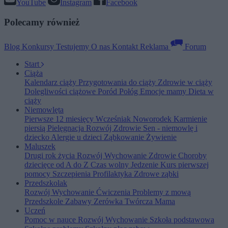
YouTube
Instagram
Facebook
Polecamy również
Blog
Konkursy
Testujemy
O nas
Kontakt
Reklama
Forum
Start
Ciąża
Kalendarz ciąży
Przygotowania do ciąży
Zdrowie w ciąży
Dolegliwości ciążowe
Poród
Połóg
Emocje mamy
Dieta w
ciąży
Niemowlęta
Pierwsze 12 miesięcy
Wcześniak
Noworodek
Karmienie
piersią
Pielęgnacja
Rozwój
Zdrowie
Sen - niemowlę i
dziecko
Alergie u dzieci
Ząbkowanie
Żywienie
Maluszek
Drugi rok życia
Rozwój
Wychowanie
Zdrowie
Choroby
dziecięce od A do Z
Czas wolny
Jedzenie
Kurs pierwszej
pomocy
Szczepienia
Profilaktyka
Zdrowe ząbki
Przedszkolak
Rozwój
Wychowanie
Ćwiczenia
Problemy z mową
Przedszkole
Zabawy
Zerówka
Twórcza Mama
Uczeń
Pomoc w nauce
Rozwój
Wychowanie
Szkoła podstawowa