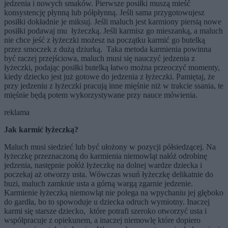
jedzenia i nowych smaków. Pierwsze posiłki muszą mieść
konsystencję płynną lub półpłynną. Jeśli sama przygotowujesz
posiłki dokładnie je miksuj. Jeśli maluch jest karmiony piersią nowe
posiłki podawaj mu łyżeczką. Jeśli karmisz go mieszanką, a maluch
nie chce jeść z łyżeczki możesz na początku karmić go butelką
przez smoczek z dużą dziurką. Taka metoda karmienia powinna
być raczej przejściowa, maluch musi się nauczyć jedzenia z
łyżeczki, podając posiłki butelką łatwo można przeoczyć momenty,
kiedy dziecko jest już gotowe do jedzenia z łyżeczki. Pamiętaj, że
przy jedzeniu z łyżeczki pracują inne mięśnie niż w trakcie ssania, te
mięśnie będą potem wykorzystywane przy nauce mówienia.
reklama
Jak karmić łyżeczką?
Maluch musi siedzieć lub być ułożony w pozycji półsiedzącej. Na
łyżeczkę przeznaczoną do karmienia niemowląt nałóż odrobinę
jedzenia, następnie połóż łyżeczkę na dolnej wardze dziecka i
poczekaj aż otworzy usta. Wówczas wsuń łyżeczkę delikatnie do
buzi, maluch zamknie usta a górną wargą zgarnie jedzenie.
Karmienie łyżeczką niemowląt nie polega na wpychaniu jej głęboko
do gardła, bo to spowoduje u dziecka odruch wymiotny. Inaczej
karmi się starsze dziecko, które potrafi szeroko otworzyć usta i
współpracuje z opiekunem, a inaczej niemowlę które dopiero