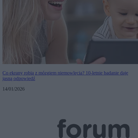
Co ekrany robią z mózgiem niemowlęcia? 10-letnie badanie daje
jasną odpowiedź
14/01/2026