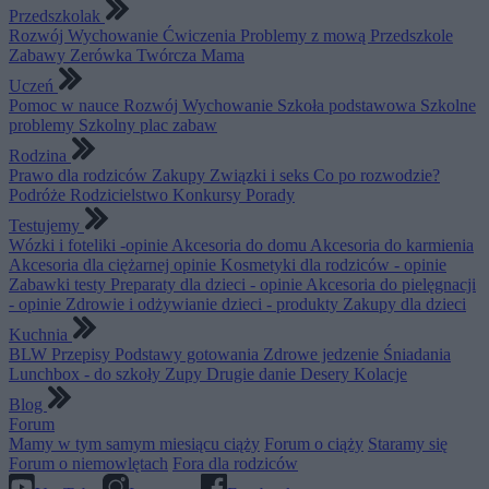
Przedszkolak
Rozwój
Wychowanie
Ćwiczenia
Problemy z mową
Przedszkole
Zabawy
Zerówka
Twórcza Mama
Uczeń
Pomoc w nauce
Rozwój
Wychowanie
Szkoła podstawowa
Szkolne
problemy
Szkolny plac zabaw
Rodzina
Prawo dla rodziców
Zakupy
Związki i seks
Co po rozwodzie?
Podróże
Rodzicielstwo
Konkursy
Porady
Testujemy
Wózki i foteliki -opinie
Akcesoria do domu
Akcesoria do karmienia
Akcesoria dla ciężarnej opinie
Kosmetyki dla rodziców - opinie
Zabawki testy
Preparaty dla dzieci - opinie
Akcesoria do pielęgnacji
- opinie
Zdrowie i odżywianie dzieci - produkty
Zakupy dla dzieci
Kuchnia
BLW
Przepisy
Podstawy gotowania
Zdrowe jedzenie
Śniadania
Lunchbox - do szkoły
Zupy
Drugie danie
Desery
Kolacje
Blog
Forum
Mamy w tym samym miesiącu ciąży
Forum o ciąży
Staramy się
Forum o niemowlętach
Fora dla rodziców