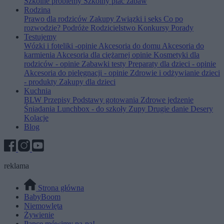
Szkolne problemy
Szkolny plac zabaw
Rodzina
Prawo dla rodziców
Zakupy
Związki i seks
Co po
rozwodzie?
Podróże
Rodzicielstwo
Konkursy
Porady
Testujemy
Wózki i foteliki -opinie
Akcesoria do domu
Akcesoria do
karmienia
Akcesoria dla ciężarnej opinie
Kosmetyki dla
rodziców - opinie
Zabawki testy
Preparaty dla dzieci - opinie
Akcesoria do pielęgnacji - opinie
Zdrowie i odżywianie dzieci
- produkty
Zakupy dla dzieci
Kuchnia
BLW
Przepisy
Podstawy gotowania
Zdrowe jedzenie
Śniadania
Lunchbox - do szkoły
Zupy
Drugie danie
Desery
Kolacje
Blog
reklama
Strona główna
BabyBoom
Niemowlęta
Żywienie
Papce mówimy pa-pa!