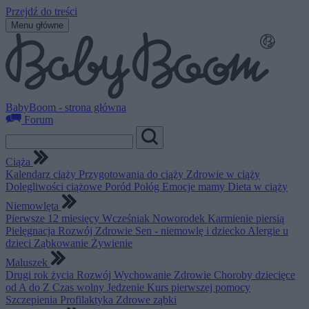
Przejdź do treści
Menu główne
BabyBoom - strona główna
Forum
Ciąża
Kalendarz ciąży
Przygotowania do ciąży
Zdrowie w ciąży
Dolegliwości ciążowe
Poród
Połóg
Emocje mamy
Dieta w ciąży
Niemowlęta
Pierwsze 12 miesięcy
Wcześniak
Noworodek
Karmienie piersią
Pielęgnacja
Rozwój
Zdrowie
Sen - niemowlę i dziecko
Alergie u
dzieci
Ząbkowanie
Żywienie
Maluszek
Drugi rok życia
Rozwój
Wychowanie
Zdrowie
Choroby dziecięce
od A do Z
Czas wolny
Jedzenie
Kurs pierwszej pomocy
Szczepienia
Profilaktyka
Zdrowe ząbki