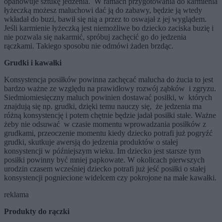
opanowuje sztukę jedzenia. W ramach przygotowania do karmienia
łyżeczką możesz maluchowi dać ją do zabawy, będzie ją wtedy
wkładał do buzi, bawił się nią a przez to oswajał z jej wyglądem.
Jeśli karmienie łyżeczką jest niemożliwe bo dziecko zaciska buzię i
nie pozwala się nakarmić, spróbuj zachęcić go do jedzenia
rączkami. Takiego sposobu nie odmówi żaden brzdąc.
Grudki i kawałki
Konsystencja posiłków powinna zachęcać malucha do żucia to jest
bardzo ważne ze względu na prawidłowy rozwój ząbków i zgryzu.
Siedmiomiesięczny maluch powinien dostawać posiłki, w których
znajdują się np. grudki, dzięki temu nauczy się, że jedzenia ma
różną konsystencję i potem chętnie będzie jadał posiłki stałe. Ważne
żeby nie odsuwać w czasie momentu wprowadzania posiłków z
grudkami, przeoczenie momentu kiedy dziecko potrafi już pogryźć
grudki, skutkuje awersją do jedzenia produktów o stałej
konsystencji w późniejszym wieku. Im dziecko jest starsze tym
posiłki powinny być mniej papkowate. W okolicach pierwszych
urodzin czasem wcześniej dziecko potrafi już jeść posiłki o stałej
konsystencji pogniecione widelcem czy pokrojone na małe kawałki.
reklama
Produkty do rączki