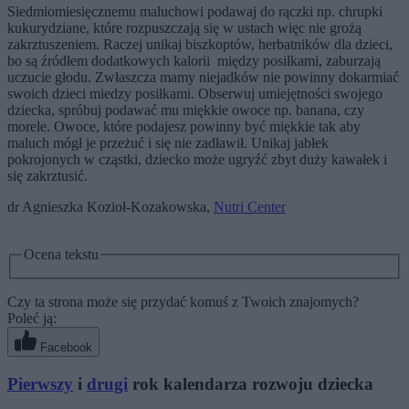
Siedmiomiesięcznemu maluchowi podawaj do rączki np. chrupki
kukurydziane, które rozpuszczają się w ustach więc nie grożą
zakrztuszeniem. Raczej unikaj biszkoptów, herbatników dla dzieci,
bo są źródłem dodatkowych kalorii między posiłkami, zaburzają
uczucie głodu. Zwłaszcza mamy niejadków nie powinny dokarmiać
swoich dzieci miedzy posiłkami. Obserwuj umiejętności swojego
dziecka, spróbuj podawać mu miękkie owoce np. banana, czy
morele. Owoce, które podajesz powinny być miękkie tak aby
maluch mógł je przeżuć i się nie zadławił. Unikaj jabłek
pokrojonych w cząstki, dziecko może ugryźć zbyt duży kawałek i
się zakrztusić.
dr Agnieszka Kozioł-Kozakowska,
Nutri Center
Ocena tekstu
Czy ta strona może się przydać komuś z Twoich znajomych?
Poleć ją:
Facebook
Pierwszy
i
drugi
rok kalendarza rozwoju dziecka