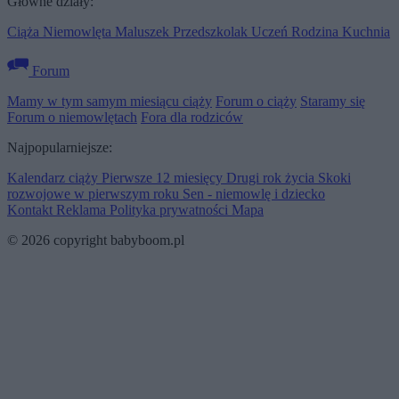
Główne działy:
Ciąża
Niemowlęta
Maluszek
Przedszkolak
Uczeń
Rodzina
Kuchnia
Forum
Mamy w tym samym miesiącu ciąży
Forum o ciąży
Staramy się
Forum o niemowlętach
Fora dla rodziców
Najpopularniejsze:
Kalendarz ciąży
Pierwsze 12 miesięcy
Drugi rok życia
Skoki
rozwojowe w pierwszym roku
Sen - niemowlę i dziecko
Kontakt
Reklama
Polityka prywatności
Mapa
© 2026 copyright babyboom.pl