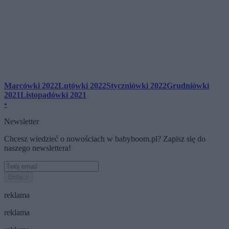
Marcówki 2022
Lutówki 2022
Styczniówki 2022
Grudniówki
2021
Listopadówki 2021
•
Newsletter
Chcesz wiedzieć o nowościach w babyboom.pl? Zapisz się do
naszego newslettera!
Dołącz
reklama
reklama