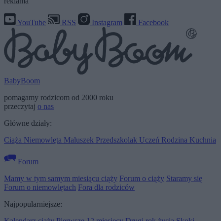
reklama
YouTube
RSS
Instagram
Facebook
BabyBoom
pomagamy rodzicom od 2000 roku
przeczytaj
o nas
Główne działy:
Ciąża
Niemowlęta
Maluszek
Przedszkolak
Uczeń
Rodzina
Kuchnia
Forum
Mamy w tym samym miesiącu ciąży
Forum o ciąży
Staramy się
Forum o niemowlętach
Fora dla rodziców
Najpopularniejsze:
Kalendarz ciąży
Pierwsze 12 miesięcy
Drugi rok życia
Skoki