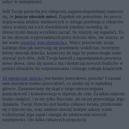
nabyć te umiejętności.
Jeśli Twoja pociecha jest chłopcem, najprawdopodobniej martwisz
się, że
jeszcze niewiele mówi
. Zupełnie nie potrzebnie, bo proces
dojrzewania struktur mielinowych w mózgu przebiega u chłopców
nieco wolniej niż u ich rówieśniczek (złośliwi twierdzą, że
dziewczynki muszą wcześniej zacząć, by zdążyły się nagadać). To,
że nie słyszysz wypowiadanych przez dziecko słów, nie znaczy, że
nie warto
rozwijać jego słownictwa
. Wręcz przeciwnie, ucząc
każdego dnia jak nazywają się przedmioty wokół nas, tworzymy
bierny słownik dziecka, konieczny do tego by potem mogło samo
używać tych słów. Jeśli Twoja latorośl z zapamiętaniem powtarza
nowe słowa, ciesz się razem z nią i dostarczaj nowych bodźców w
postaci obrazków do rozpoznawania i różnego rodzaju książeczek.
18 miesięczne dziecko
jest bardzo pomysłowe, prawda? Czasami
nam dorosłym trudno przewidzieć, co urodzi się w malutkiej
główce. Zastanawiamy się skąd u niego niewyczerpana
pomysłowość i konsekwencja w dążeniu do celu. Za takim malcem
trudno nadążyć, i to nie tylko fizycznie, ale raczej przewidując jego
działania. Twoje Dziecko jest bardzo ciekawe świata, przekonałaś
się o tym nie raz, więc zamiast stawiać kolejne zakazy warto
wykorzystać jego zapał i energię do zdobywania nowych
umiejętności. Oto kilka ciekawych propozycji: