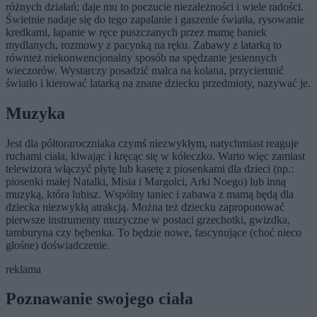
różnych działań; daje mu to poczucie niezależności i wiele radości.
Świetnie nadaje się do tego zapalanie i gaszenie światła, rysowanie
kredkami, łapanie w ręce puszczanych przez mamę baniek
mydlanych, rozmowy z pacynką na ręku. Zabawy z latarką to
również niekonwencjonalny sposób na spędzanie jesiennych
wieczorów. Wystarczy posadzić malca na kolana, przyciemnić
światło i kierować latarką na znane dziecku przedmioty, nazywać je.
Muzyka
Jest dla półtoraroczniaka czymś niezwykłym, natychmiast reaguje
ruchami ciała, kiwając i kręcąc się w kółeczko. Warto więc zamiast
telewizora włączyć płytę lub kasetę z piosenkami dla dzieci (np.:
piosenki małej Natalki, Misia i Margolci, Arki Noego) lub inną
muzyką, która lubisz. Wspólny taniec i zabawa z mamą będą dla
dziecka niezwykłą atrakcją. Można też dziecku zaproponować
pierwsze instrumenty muzyczne w postaci grzechotki, gwizdka,
tamburyna czy bębenka. To będzie nowe, fascynujące (choć nieco
głośne) doświadczenie.
reklama
Poznawanie swojego ciała