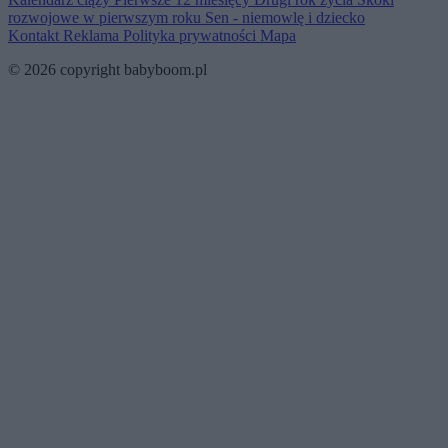
rozwojowe w pierwszym roku
Sen - niemowlę i dziecko
Kontakt
Reklama
Polityka prywatności
Mapa
© 2026 copyright babyboom.pl