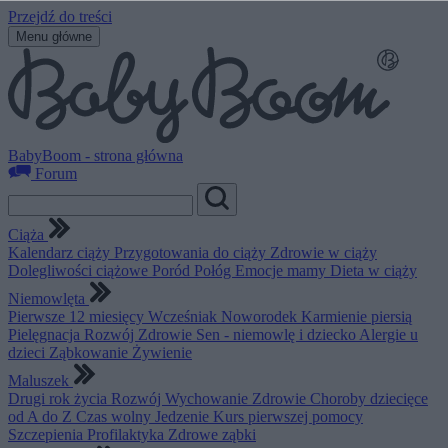
Przejdź do treści
Menu główne
BabyBoom - strona główna
Forum
Ciąża
Kalendarz ciąży
Przygotowania do ciąży
Zdrowie w ciąży
Dolegliwości ciążowe
Poród
Połóg
Emocje mamy
Dieta w ciąży
Niemowlęta
Pierwsze 12 miesięcy
Wcześniak
Noworodek
Karmienie piersią
Pielęgnacja
Rozwój
Zdrowie
Sen - niemowlę i dziecko
Alergie u
dzieci
Ząbkowanie
Żywienie
Maluszek
Drugi rok życia
Rozwój
Wychowanie
Zdrowie
Choroby dziecięce
od A do Z
Czas wolny
Jedzenie
Kurs pierwszej pomocy
Szczepienia
Profilaktyka
Zdrowe ząbki