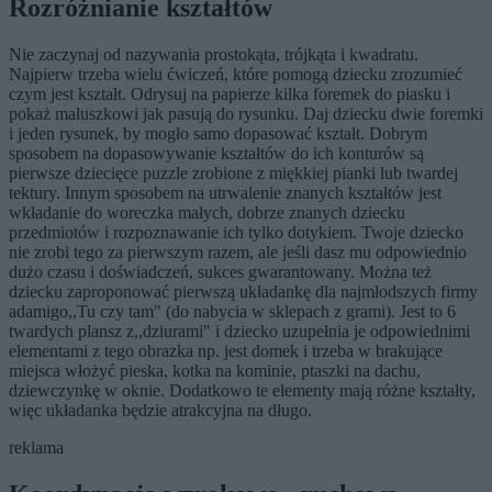
Rozróżnianie kształtów
Nie zaczynaj od nazywania prostokąta, trójkąta i kwadratu.
Najpierw trzeba wielu ćwiczeń, które pomogą dziecku zrozumieć
czym jest kształt. Odrysuj na papierze kilka foremek do piasku i
pokaż maluszkowi jak pasują do rysunku. Daj dziecku dwie foremki
i jeden rysunek, by mogło samo dopasować kształt. Dobrym
sposobem na dopasowywanie kształtów do ich konturów są
pierwsze dziecięce puzzle zrobione z miękkiej pianki lub twardej
tektury. Innym sposobem na utrwalenie znanych kształtów jest
wkładanie do woreczka małych, dobrze znanych dziecku
przedmiotów i rozpoznawanie ich tylko dotykiem. Twoje dziecko
nie zrobi tego za pierwszym razem, ale jeśli dasz mu odpowiednio
dużo czasu i doświadczeń, sukces gwarantowany. Można też
dziecku zaproponować pierwszą układankę dla najmłodszych firmy
adamigo,,Tu czy tam" (do nabycia w sklepach z grami). Jest to 6
twardych plansz z,,dziurami" i dziecko uzupełnia je odpowiednimi
elementami z tego obrazka np. jest domek i trzeba w brakujące
miejsca włożyć pieska, kotka na kominie, ptaszki na dachu,
dziewczynkę w oknie. Dodatkowo te elementy mają różne kształty,
więc układanka będzie atrakcyjna na długo.
reklama