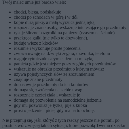
Twój malec umie już bardzo wiele:
chodzi, biega, podskakuje
chodzi po schodach w górę i w dół
kopie dużą piłkę, a małą wyrzuca jedną ręką
rozpoznaje znane osoby, wskazuje interesujące go przedmioty
rysuje śliczne bazgrołki na papierze (czasem na ścianie)
przekręca gałki (nie tylko te dozwolone),
buduje wieże z klocków
rozumie i wykonuje proste polecenia
zwraca uwagę na dźwięki zegara, dzwonka, telefonu
reaguje rytmicznie całym ciałem na muzykę
pamięta gdzie jest miejsce poszczególnych przedmiotów
wskazuje na obrazku przedmiot o którym mówisz
używa pojedynczych słów ze zrozumieniem
znajduje znane przedmioty
dopasowuje przedmioty do ich konturów
domaga się zwrócenia na siebie uwagi
rozpoznaje części ciała i wskazuje je
domaga się pozwolenia na samodzielne jedzenie
gdy mu pozwolisz je łyżką, pije z kubka
prosi o jedzenie i picie, gdy ma na to ochotę.
Nie przejmuj się, jeśli któryś z tych rzeczy jeszcze nie potrafi, po
prostu stwórz więcej takich sytuacji, które pozwolą Twemu dziecku