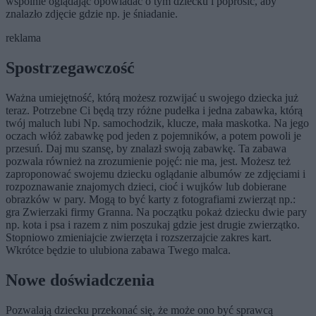
wspólnie oglądając opowiadać o tym dziecku i poprosić, aby
znalazło zdjęcie gdzie np. je śniadanie.
reklama
Spostrzegawczość
Ważna umiejętność, którą możesz rozwijać u swojego dziecka już
teraz. Potrzebne Ci będą trzy różne pudełka i jedna zabawka, którą
twój maluch lubi Np. samochodzik, klucze, mała maskotka. Na jego
oczach włóż zabawkę pod jeden z pojemników, a potem powoli je
przesuń. Daj mu szansę, by znalazł swoją zabawkę. Ta zabawa
pozwala również na zrozumienie pojęć: nie ma, jest. Możesz też
zaproponować swojemu dziecku oglądanie albumów ze zdjęciami i
rozpoznawanie znajomych dzieci, cioć i wujków lub dobierane
obrazków w pary. Mogą to być karty z fotografiami zwierząt np.:
gra Zwierzaki firmy Granna. Na początku pokaż dziecku dwie pary
np. kota i psa i razem z nim poszukaj gdzie jest drugie zwierzątko.
Stopniowo zmieniajcie zwierzęta i rozszerzajcie zakres kart.
Wkrótce będzie to ulubiona zabawa Twego malca.
Nowe doświadczenia
Pozwalają dziecku przekonać się, że może ono być sprawcą