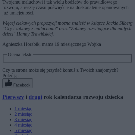
Twojemu maluchowi i tak wielu bodźców do prawidłowego
rozwoju, a resztę czasu poświęćcie na doskonalenie opanowanych
już umiejętności.
Więcej ciekawych propozycji można znaleźć w książce Jackie Silberg
"Gry i zabawy z maluchami" oraz "Zabawy rozwijające dla małych
dzieci" Hanny Trawińskiej.
Agnieszka Horabik, mama 19 miesięcznego Wojtka
Ocena tekstu
Czy ta strona może się przydać komuś z Twoich znajomych?
Poleć ją:
Facebook
Pierwszy
i
drugi
rok kalendarza rozwoju dziecka
1
miesiąc
2
miesiąc
3
miesiąc
4
miesiąc
5
miesiąc