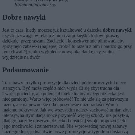
Razem pobawimy się.
Dobre nawyki
Jest to czas, kiedy możesz już kształtować u dziecka
dobre nawyki
,
często używając w relacji z nim czarodziejskich słów: proszę,
dziękuję, przepraszam. Zachęcić i konsekwentnie pilnować, aby
sprzątnęło zabawki (najlepiej zrobić to razem z nim i bardzo go przy
tym chwalić) zanim wyjmiecie nową układankę czy zanim
wyjdziecie na dwór.
Podsumowanie
Te zabawy to tylko propozycje dla dzieci półtorarocznych i nieco
starszych. Być może część z nich wyda Ci się zbyt trudna dla
Twojej pociechy, ale potencjał intelektualny małego dziecka jest
nieogarniony. Warto więc próbować! To nie uda się za pierwszym
razem, ale na pewno się uda i przyniesie dużo radości Wam i
małemu odkrywcy. Jak we wszystkim należy zachować umiar, zbyt
intensywna stymulacja może przynieść więcej szkody niż pożytku,
dlatego bacznie obserwuj dziecko i dostosuj swoje propozycje do
jego możliwości i zainteresowań. Nie wprowadzaj nowej zabawy
każdego dnia; jedna, dwie nowe propozycje w tygodniu dostarczą