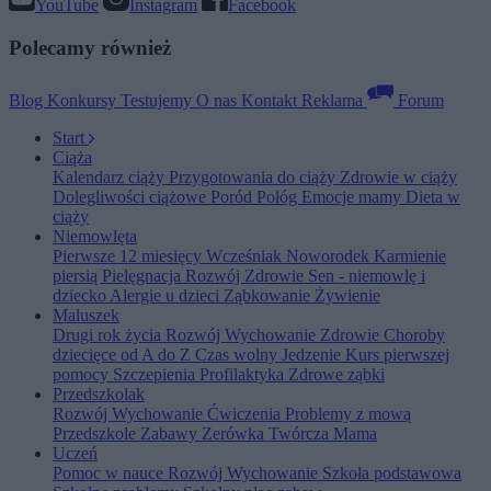
YouTube
Instagram
Facebook
Polecamy również
Blog
Konkursy
Testujemy
O nas
Kontakt
Reklama
Forum
Start
Ciąża
Kalendarz ciąży
Przygotowania do ciąży
Zdrowie w ciąży
Dolegliwości ciążowe
Poród
Połóg
Emocje mamy
Dieta w
ciąży
Niemowlęta
Pierwsze 12 miesięcy
Wcześniak
Noworodek
Karmienie
piersią
Pielęgnacja
Rozwój
Zdrowie
Sen - niemowlę i
dziecko
Alergie u dzieci
Ząbkowanie
Żywienie
Maluszek
Drugi rok życia
Rozwój
Wychowanie
Zdrowie
Choroby
dziecięce od A do Z
Czas wolny
Jedzenie
Kurs pierwszej
pomocy
Szczepienia
Profilaktyka
Zdrowe ząbki
Przedszkolak
Rozwój
Wychowanie
Ćwiczenia
Problemy z mową
Przedszkole
Zabawy
Zerówka
Twórcza Mama
Uczeń
Pomoc w nauce
Rozwój
Wychowanie
Szkoła podstawowa