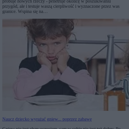
próbuje nowych rzeczy - penetruje okolicę w poszukiwaniu
przygód, ale i testuje waszą cierpliwość i wyznaczone przez was
granice. Wspina się na…
Naucz dziecko wyrażać gniew... poprzez zabawę
Gniew nie jest złym uczuciem, sam w sobie nie jest też dobry. Po