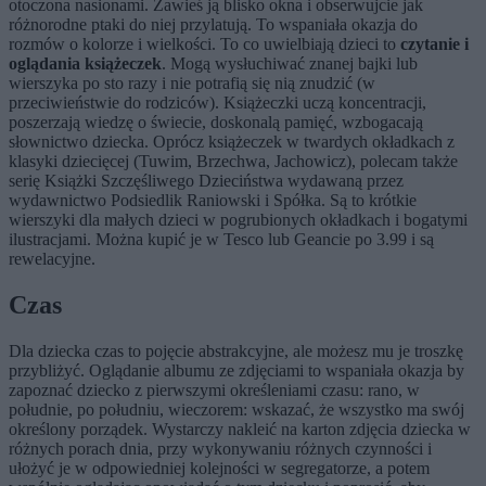
otoczona nasionami. Zawieś ją blisko okna i obserwujcie jak
różnorodne ptaki do niej przylatują. To wspaniała okazja do
rozmów o kolorze i wielkości. To co uwielbiają dzieci to
czytanie i
oglądania książeczek
. Mogą wysłuchiwać znanej bajki lub
wierszyka po sto razy i nie potrafią się nią znudzić (w
przeciwieństwie do rodziców). Książeczki uczą koncentracji,
poszerzają wiedzę o świecie, doskonalą pamięć, wzbogacają
słownictwo dziecka. Oprócz książeczek w twardych okładkach z
klasyki dziecięcej (Tuwim, Brzechwa, Jachowicz), polecam także
serię Książki Szczęśliwego Dzieciństwa wydawaną przez
wydawnictwo Podsiedlik Raniowski i Spółka. Są to krótkie
wierszyki dla małych dzieci w pogrubionych okładkach i bogatymi
ilustracjami. Można kupić je w Tesco lub Geancie po 3.99 i są
rewelacyjne.
Czas
Dla dziecka czas to pojęcie abstrakcyjne, ale możesz mu je troszkę
przybliżyć. Oglądanie albumu ze zdjęciami to wspaniała okazja by
zapoznać dziecko z pierwszymi określeniami czasu: rano, w
południe, po południu, wieczorem: wskazać, że wszystko ma swój
określony porządek. Wystarczy nakleić na karton zdjęcia dziecka w
różnych porach dnia, przy wykonywaniu różnych czynności i
ułożyć je w odpowiedniej kolejności w segregatorze, a potem