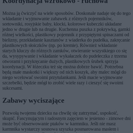
Koordynacja wzrokowo - ruchowa
Można ją ćwiczyć na wiele sposobów. Doskonale nadaje się do tego
wkładanie i wyjmowanie zabawek z różnych pojemników,
sortowniki, rosyjskie baby, klocki, kolorowe kubeczki układane
jedno w drugie lub na drugie. Kuchenna puszka z pokrywką, garnki
różnej wielkości, plastikowy pojemnik z przypiętymi spinaczami od
bielizny, przekładanie kasztanów z wiaderka do pudełka, zakręcanie
plastikowych słoiczków (np. po kremie). Również wkładanie
starych kluczy do różnych zamków, otwieranie wszystkiego co się
da, wysypywanie i wkładanie wykałaczek do pudełeczka z trzema
otworami i przykręcanie dużych, plastikowych śrubek sprzyja
koordynacji. W łóżeczku też się można dobrze bawić. Potrzebna
będą małe maskotki i większy od nich koszyk, aby malec mógł do
niego wcelować swoimi przytulankami. Jeśli macie wyjmowane
szczebelki, będzie mógł to zrobić wiele razy i cieszyć się swoimi
sukcesami.
Zabawy wyciszające
Pozwolą twojemu dziecku na chwilę się zatrzymać, uspokoić,
skupić. Fascynującym i radosnym zajęciem w jesienno - zimowe dni
może być obserwowanie ptaków w karmniku. Jeśli nie masz
karmnika wystarczy sosnowa szyszka posmarowana masłem i