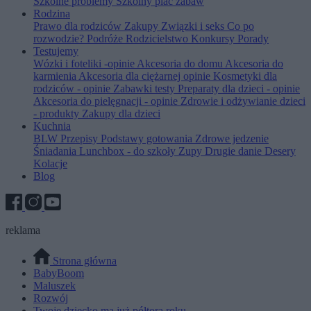
Szkolne problemy
Szkolny plac zabaw
Rodzina
Prawo dla rodziców
Zakupy
Związki i seks
Co po
rozwodzie?
Podróże
Rodzicielstwo
Konkursy
Porady
Testujemy
Wózki i foteliki -opinie
Akcesoria do domu
Akcesoria do
karmienia
Akcesoria dla ciężarnej opinie
Kosmetyki dla
rodziców - opinie
Zabawki testy
Preparaty dla dzieci - opinie
Akcesoria do pielęgnacji - opinie
Zdrowie i odżywianie dzieci
- produkty
Zakupy dla dzieci
Kuchnia
BLW
Przepisy
Podstawy gotowania
Zdrowe jedzenie
Śniadania
Lunchbox - do szkoły
Zupy
Drugie danie
Desery
Kolacje
Blog
reklama
Strona główna
BabyBoom
Maluszek
Rozwój
Twoje dziecko ma już półtora roku