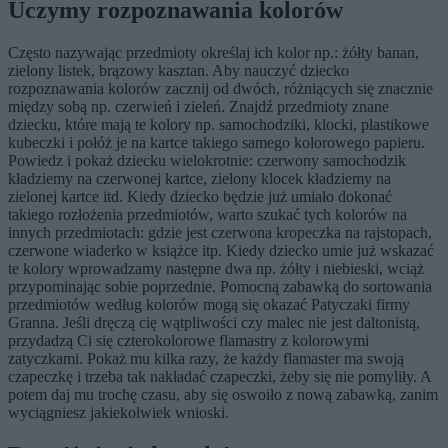
Uczymy rozpoznawania kolorów
Często nazywając przedmioty określaj ich kolor np.: żółty banan,
zielony listek, brązowy kasztan. Aby nauczyć dziecko
rozpoznawania kolorów zacznij od dwóch, różniących się znacznie
między sobą np. czerwień i zieleń. Znajdź przedmioty znane
dziecku, które mają te kolory np. samochodziki, klocki, plastikowe
kubeczki i połóż je na kartce takiego samego kolorowego papieru.
Powiedz i pokaż dziecku wielokrotnie: czerwony samochodzik
kładziemy na czerwonej kartce, zielony klocek kładziemy na
zielonej kartce itd. Kiedy dziecko będzie już umiało dokonać
takiego rozłożenia przedmiotów, warto szukać tych kolorów na
innych przedmiotach: gdzie jest czerwona kropeczka na rajstopach,
czerwone wiaderko w książce itp. Kiedy dziecko umie już wskazać
te kolory wprowadzamy następne dwa np. żółty i niebieski, wciąż
przypominając sobie poprzednie. Pomocną zabawką do sortowania
przedmiotów według kolorów mogą się okazać Patyczaki firmy
Granna. Jeśli dręczą cię wątpliwości czy malec nie jest daltonistą,
przydadzą Ci się czterokolorowe flamastry z kolorowymi
zatyczkami. Pokaż mu kilka razy, że każdy flamaster ma swoją
czapeczkę i trzeba tak nakładać czapeczki, żeby się nie pomyliły. A
potem daj mu trochę czasu, aby się oswoiło z nową zabawką, zanim
wyciągniesz jakiekolwiek wnioski.