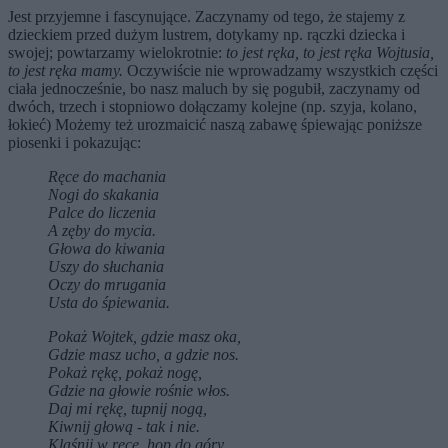
Jest przyjemne i fascynujące. Zaczynamy od tego, że stajemy z
dzieckiem przed dużym lustrem, dotykamy np. rączki dziecka i
swojej; powtarzamy wielokrotnie:
to jest ręka, to jest ręka Wojtusia,
to jest ręka mamy.
Oczywiście nie wprowadzamy wszystkich części
ciała jednocześnie, bo nasz maluch by się pogubił, zaczynamy od
dwóch, trzech i stopniowo dołączamy kolejne (np. szyja, kolano,
łokieć) Możemy też urozmaicić naszą zabawę śpiewając poniższe
piosenki i pokazując:
Ręce do machania
Nogi do skakania
Palce do liczenia
A zęby do mycia.
Głowa do kiwania
Uszy do słuchania
Oczy do mrugania
Usta do śpiewania.
Pokaż Wojtek, gdzie masz oka,
Gdzie masz ucho, a gdzie nos.
Pokaż rękę, pokaż nogę,
Gdzie na głowie rośnie włos.
Daj mi rękę, tupnij nogą,
Kiwnij głową - tak i nie.
Klaśnij w ręce, hop do góry,