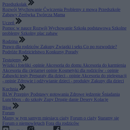
Przedszkolak
Rozwój
Wychowanie
Ćwiczenia
Problemy z mową
Przedszkole
Zabawy
Zerówka
Twórcza Mama
Uczeń
Pomoc w nauce
Rozwój
Wychowanie
Szkoła podstawowa
Szkolne
problemy
Szkolny plac zabaw
Rodzina
Prawo dla rodziców
Zakupy
Związki i seks
Co po rozwodzie?
Podróże
Rodzicielstwo
Konkursy
Porady
Testujemy
Wózki i foteliki -opinie
Akcesoria do domu
Akcesoria do karmienia
Akcesoria dla ciężarnej opinie
Kosmetyki dla rodziców - opinie
Zabawki testy
Preparaty dla dzieci - opinie
Akcesoria do pielęgnacji
- opinie
Zdrowie i odżywianie dzieci - produkty
Zakupy dla dzieci
Kuchnia
BLW
Przepisy
Podstawy gotowania
Zdrowe jedzenie
Śniadania
Lunchbox - do szkoły
Zupy
Drugie danie
Desery
Kolacje
Blog
Forum
Mamy w tym samym miesiącu ciąży
Forum o ciąży
Staramy się
Forum o niemowlętach
Fora dla rodziców