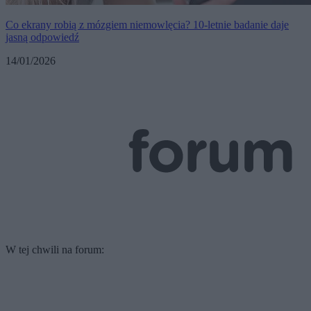
Co ekrany robią z mózgiem niemowlęcia? 10-letnie badanie daje
jasną odpowiedź
14/01/2026
W tej chwili na forum: