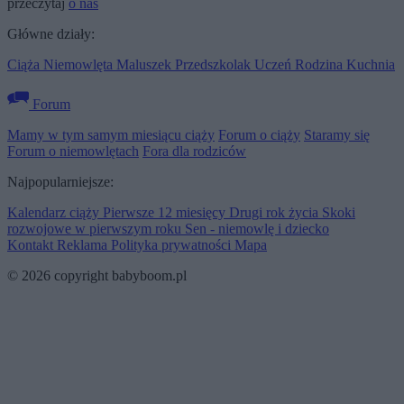
przeczytaj
o nas
Główne działy:
Ciąża
Niemowlęta
Maluszek
Przedszkolak
Uczeń
Rodzina
Kuchnia
Forum
Mamy w tym samym miesiącu ciąży
Forum o ciąży
Staramy się
Forum o niemowlętach
Fora dla rodziców
Najpopularniejsze:
Kalendarz ciąży
Pierwsze 12 miesięcy
Drugi rok życia
Skoki
rozwojowe w pierwszym roku
Sen - niemowlę i dziecko
Kontakt
Reklama
Polityka prywatności
Mapa
© 2026 copyright babyboom.pl