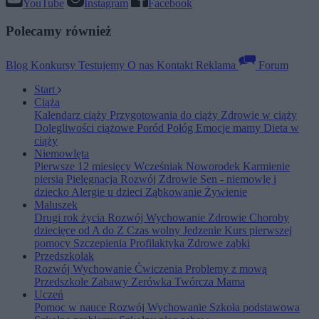
YouTube
Instagram
Facebook
Polecamy również
Blog
Konkursy
Testujemy
O nas
Kontakt
Reklama
Forum
Start
Ciąża
Kalendarz ciąży
Przygotowania do ciąży
Zdrowie w ciąży
Dolegliwości ciążowe
Poród
Połóg
Emocje mamy
Dieta w
ciąży
Niemowlęta
Pierwsze 12 miesięcy
Wcześniak
Noworodek
Karmienie
piersią
Pielęgnacja
Rozwój
Zdrowie
Sen - niemowlę i
dziecko
Alergie u dzieci
Ząbkowanie
Żywienie
Maluszek
Drugi rok życia
Rozwój
Wychowanie
Zdrowie
Choroby
dziecięce od A do Z
Czas wolny
Jedzenie
Kurs pierwszej
pomocy
Szczepienia
Profilaktyka
Zdrowe ząbki
Przedszkolak
Rozwój
Wychowanie
Ćwiczenia
Problemy z mową
Przedszkole
Zabawy
Zerówka
Twórcza Mama
Uczeń
Pomoc w nauce
Rozwój
Wychowanie
Szkoła podstawowa