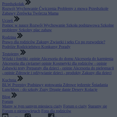
Przedszkolak
Rozwój
Wychowanie
Ćwiczenia
Problemy z mową
Przedszkole
Zabawy
Zerówka
Twórcza Mama
Uczeń
Pomoc w nauce
Rozwój
Wychowanie
Szkoła podstawowa
Szkolne
problemy
Szkolny plac zabaw
Rodzina
Prawo dla rodziców
Zakupy
Związki i seks
Co po rozwodzie?
Podróże
Rodzicielstwo
Konkursy
Porady
Testujemy
Wózki i foteliki -opinie
Akcesoria do domu
Akcesoria do karmienia
Akcesoria dla ciężarnej opinie
Kosmetyki dla rodziców - opinie
Zabawki testy
Preparaty dla dzieci - opinie
Akcesoria do pielęgnacji
- opinie
Zdrowie i odżywianie dzieci - produkty
Zakupy dla dzieci
Kuchnia
BLW
Przepisy
Podstawy gotowania
Zdrowe jedzenie
Śniadania
Lunchbox - do szkoły
Zupy
Drugie danie
Desery
Kolacje
Blog
Forum
Mamy w tym samym miesiącu ciąży
Forum o ciąży
Staramy się
Forum o niemowlętach
Fora dla rodziców