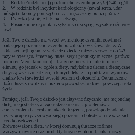
1. Rodzice/rodzic mają poziom cholesterolu powyżej 240 mg/dl.
2. W rodzinie był incydent kardiologiczny (zawał serca, udar
mózgu) u kobiety poniżej 65 r. ż, u mężczyzny poniżej 55 r. ż.
3. Dziecko jest otyłe lub ma nadwagę.
4. Posiada inne czynniki ryzyka np. cukrzycę , wysokie ciśnienie
krwi.
Jeśli Twoje dziecko ma wyżej wymienione czynniki powinnaś
badać jego poziom cholesterolu oraz dbać o właściwa dietę. W
takiej sytuacji ogranicz w diecie dziecka: mięso czerwone do 2-3
razy w miesiącu, śmietanę, tłuste sery i produkty mleczne, parówki,
podroby. Menu komponuj tak aby ograniczać cholesterol nie
eliminuj go jednak w ogóle z diety, radykalne zalecenia dietetyczne
dotyczą wyłącznie dzieci, u których lekarz na podstawie wyników
analizy krwi stwierdzi wysoki poziom cholesterolu. Ograniczenie
ilości tłuszczu w dzieci można wprowadzać u dzieci powyżej 3 roku
życia.
Pamiętaj, jeśli Twoje dziecko jest aktywne fizycznie, ma racjonalną
dietę, nie jest otyłe, a jego rodzice nie mają problemów z
cholesterolem i chorobami układu krążenia, prawdopodobnie nie
jest w grupie ryzyka wysokiego poziomu cholesterolu i wszystkich
jego konsekwencji.
Zrównoważona dieta, w której dominują tłuszcze roślinne,
warzywa, owoce oraz produkty bogate w błonnik pokarmowy