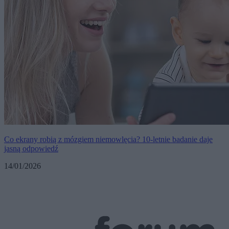
Co ekrany robią z mózgiem niemowlęcia? 10-letnie badanie daje
jasną odpowiedź
14/01/2026