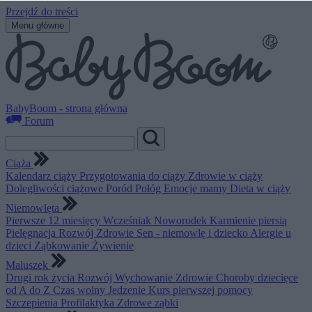
Przejdź do treści
Menu główne
BabyBoom - strona główna
Forum
Ciąża
Kalendarz ciąży
Przygotowania do ciąży
Zdrowie w ciąży
Dolegliwości ciążowe
Poród
Połóg
Emocje mamy
Dieta w ciąży
Niemowlęta
Pierwsze 12 miesięcy
Wcześniak
Noworodek
Karmienie piersią
Pielęgnacja
Rozwój
Zdrowie
Sen - niemowlę i dziecko
Alergie u
dzieci
Ząbkowanie
Żywienie
Maluszek
Drugi rok życia
Rozwój
Wychowanie
Zdrowie
Choroby dziecięce
od A do Z
Czas wolny
Jedzenie
Kurs pierwszej pomocy
Szczepienia
Profilaktyka
Zdrowe ząbki