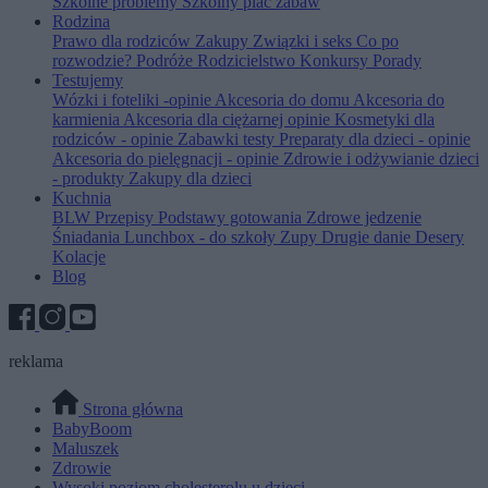
Szkolne problemy
Szkolny plac zabaw
Rodzina
Prawo dla rodziców
Zakupy
Związki i seks
Co po
rozwodzie?
Podróże
Rodzicielstwo
Konkursy
Porady
Testujemy
Wózki i foteliki -opinie
Akcesoria do domu
Akcesoria do
karmienia
Akcesoria dla ciężarnej opinie
Kosmetyki dla
rodziców - opinie
Zabawki testy
Preparaty dla dzieci - opinie
Akcesoria do pielęgnacji - opinie
Zdrowie i odżywianie dzieci
- produkty
Zakupy dla dzieci
Kuchnia
BLW
Przepisy
Podstawy gotowania
Zdrowe jedzenie
Śniadania
Lunchbox - do szkoły
Zupy
Drugie danie
Desery
Kolacje
Blog
reklama
Strona główna
BabyBoom
Maluszek
Zdrowie
Wysoki poziom cholesterolu u dzieci