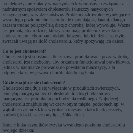
bo niekorzystne zmiany w naczyniach krwionośnych związane z
nadmiernym spożyciem cholesterolu i tłuszczy nasyconych
zaczynają się już w dzieciństwie. Problemy zdrowotne wynikające z
wysokiego poziomu cholesterolu nie ujawniają się latami, dlatego
czasem trudno połączyć złą dietę z chorobą, którą wywołuje. Ważne
jest jednak, aby rodzice, którzy sami mają problem z wysokim
cholesterolem i chorobami układu krążenia lub ich dzieci są otyłe,
zwracali uwagę na ilość cholesterolu, który spożywają ich dzieci.
Co to jest cholesterol?
Cholesterol jest substancją tłuszczowa produkowaną przez wątrobę,
cholesterol jest niezbędny, aby organizm funkcjonował prawidłowo,
jednak w nadmiarze prowadzi do powstania miażdżycy, a ta
odpowiada za większość chorób układu krążenia.
Gdzie znajduje się cholesterol ?
Cholesterol znajduje się wyłącznie w produktach zwierzęcych,
pamiętaj margaryna bez cholesterolu to chwyt reklamowy -
margaryna jest produktem pochodzenia roślinnego. Najwięcej
cholesterolu znajduje się w: czerwonym mięsie, podrobach np. w
wątróbce czy móżdżku, wyrobach mięsnych takich jak pasztety,
parówki, kiszki, salcesony itp. , żółtkach jaj.
Istnieje kilka czynników ryzyka wysokiego poziomu cholesterolu
twojego dziecka: