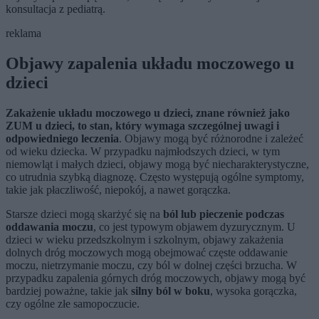
konsultacja z pediatrą.
reklama
Objawy zapalenia układu moczowego u
dzieci
Zakażenie układu moczowego u dzieci, znane również jako
ZUM u dzieci, to stan, który wymaga szczególnej uwagi i
odpowiedniego leczenia
. Objawy mogą być różnorodne i zależeć
od wieku dziecka. W przypadku najmłodszych dzieci, w tym
niemowląt i małych dzieci, objawy mogą być niecharakterystyczne,
co utrudnia szybką diagnozę. Często występują ogólne symptomy,
takie jak płaczliwość, niepokój, a nawet gorączka.
Starsze dzieci mogą skarżyć się na
ból lub pieczenie podczas
oddawania moczu
, co jest typowym objawem dyzurycznym. U
dzieci w wieku przedszkolnym i szkolnym, objawy zakażenia
dolnych dróg moczowych mogą obejmować częste oddawanie
moczu, nietrzymanie moczu, czy ból w dolnej części brzucha. W
przypadku zapalenia górnych dróg moczowych, objawy mogą być
bardziej poważne, takie jak
silny ból w boku
, wysoka gorączka,
czy ogólne złe samopoczucie.