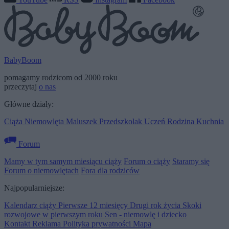
BabyBoom
pomagamy rodzicom od 2000 roku
przeczytaj
o nas
Główne działy:
Ciąża
Niemowlęta
Maluszek
Przedszkolak
Uczeń
Rodzina
Kuchnia
Forum
Mamy w tym samym miesiącu ciąży
Forum o ciąży
Staramy się
Forum o niemowlętach
Fora dla rodziców
Najpopularniejsze:
Kalendarz ciąży
Pierwsze 12 miesięcy
Drugi rok życia
Skoki
rozwojowe w pierwszym roku
Sen - niemowlę i dziecko
Kontakt
Reklama
Polityka prywatności
Mapa