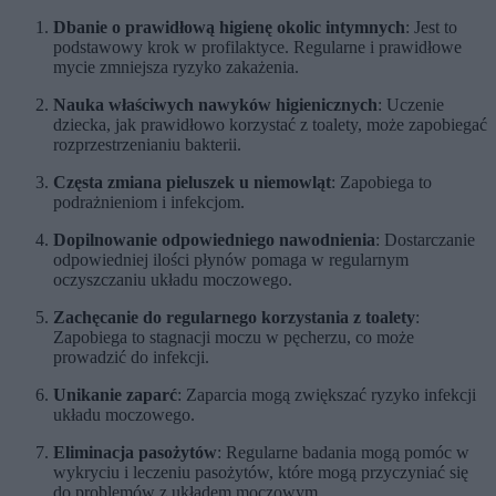
Dbanie o prawidłową higienę okolic intymnych
: Jest to
podstawowy krok w profilaktyce. Regularne i prawidłowe
mycie zmniejsza ryzyko zakażenia.
Nauka właściwych nawyków higienicznych
: Uczenie
dziecka, jak prawidłowo korzystać z toalety, może zapobiegać
rozprzestrzenianiu bakterii.
Częsta zmiana pieluszek u niemowląt
: Zapobiega to
podrażnieniom i infekcjom.
Dopilnowanie odpowiedniego nawodnienia
: Dostarczanie
odpowiedniej ilości płynów pomaga w regularnym
oczyszczaniu układu moczowego.
Zachęcanie do regularnego korzystania z toalety
:
Zapobiega to stagnacji moczu w pęcherzu, co może
prowadzić do infekcji.
Unikanie zaparć
: Zaparcia mogą zwiększać ryzyko infekcji
układu moczowego.
Eliminacja pasożytów
: Regularne badania mogą pomóc w
wykryciu i leczeniu pasożytów, które mogą przyczyniać się
do problemów z układem moczowym.