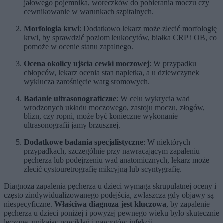
jałowego pojemnika, woreczków do pobierania moczu czy
cewnikowanie w warunkach szpitalnych.
Morfologia krwi
: Dodatkowo lekarz może zlecić morfologię
krwi, by sprawdzić poziom leukocytów, białka CRP i OB, co
pomoże w ocenie stanu zapalnego.
Ocena okolicy ujścia cewki moczowej
: W przypadku
chłopców, lekarz ocenia stan napletka, a u dziewczynek
wyklucza zarośnięcie warg sromowych.
Badanie ultrasonograficzne
: W celu wykrycia wad
wrodzonych układu moczowego, zastoju moczu, złogów,
blizn, czy ropni, może być konieczne wykonanie
ultrasonografii jamy brzusznej.
Dodatkowe badania specjalistyczne
: W niektórych
przypadkach, szczególnie przy nawracającym zapaleniu
pęcherza lub podejrzeniu wad anatomicznych, lekarz może
zlecić cystouretrografię mikcyjną lub scyntygrafię.
Diagnoza zapalenia pęcherza u dzieci wymaga skrupulatnej oceny i
często zindywidualizowanego podejścia, zwłaszcza gdy objawy są
niespecyficzne.
Właściwa diagnoza jest kluczowa
, by zapalenie
pęcherza u dzieci poniżej i powyżej pewnego wieku było skutecznie
leczone, unikając powikłań i nawrotów infekcji.