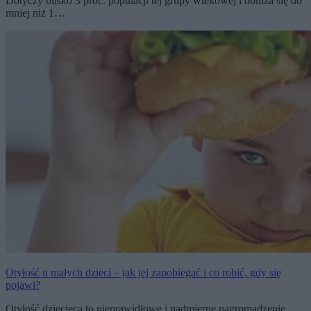
Dotyczy blisko 3 proc. populacji tej grupy wiekowej i obniża się do
mniej niż 1…
Otyłość u małych dzieci – jak jej zapobiegać i co robić, gdy się
pojawi?
Otyłość dziecięca to nieprawidłowe i nadmierne nagromadzenie