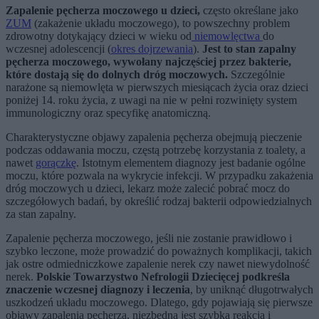
Zapalenie pęcherza moczowego u dzieci,
często określane jako
ZUM
(zakażenie układu moczowego), to powszechny problem
zdrowotny dotykający dzieci w wieku od
niemowlęctwa
do
wczesnej adolescencji (
okres dojrzewania
).
Jest to stan zapalny
pęcherza moczowego, wywołany najczęściej przez bakterie,
które dostają się do dolnych dróg moczowych.
Szczególnie
narażone są niemowlęta w pierwszych miesiącach życia oraz dzieci
poniżej 14. roku życia, z uwagi na nie w pełni rozwinięty system
immunologiczny oraz specyfikę anatomiczną.
Charakterystyczne objawy zapalenia pęcherza obejmują pieczenie
podczas oddawania moczu, częstą potrzebę korzystania z toalety, a
nawet
gorączkę
. Istotnym elementem diagnozy jest badanie ogólne
moczu, które pozwala na wykrycie infekcji. W przypadku zakażenia
dróg moczowych u dzieci, lekarz może zalecić pobrać mocz do
szczegółowych badań, by określić rodzaj bakterii odpowiedzialnych
za stan zapalny.
Zapalenie pęcherza moczowego, jeśli nie zostanie prawidłowo i
szybko leczone, może prowadzić do poważnych komplikacji, takich
jak ostre odmiedniczkowe zapalenie nerek czy nawet niewydolność
nerek.
Polskie Towarzystwo Nefrologii Dziecięcej podkreśla
znaczenie wczesnej diagnozy i leczenia
, by uniknąć długotrwałych
uszkodzeń układu moczowego. Dlatego, gdy pojawiają się pierwsze
objawy zapalenia pęcherza, niezbędna jest szybka reakcja i