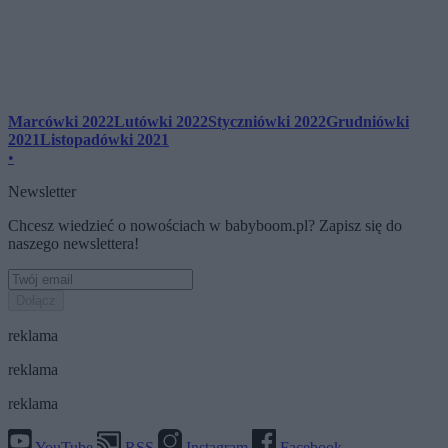
Marcówki 2022
Lutówki 2022
Styczniówki 2022
Grudniówki
2021
Listopadówki 2021
•
Newsletter
Chcesz wiedzieć o nowościach w babyboom.pl? Zapisz się do
naszego newslettera!
Dołącz
reklama
reklama
reklama
YouTube
RSS
Instagram
Facebook