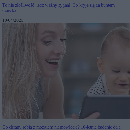
To nie złośliwość, lecz ważny sygnał. Co kryje się za buntem
dziecka?
10/04/2026
Co ekrany robią z mózgiem niemowlęcia? 10-letnie badanie daje