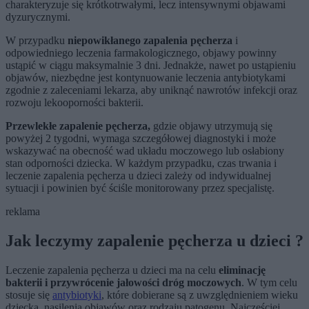
charakteryzuje się krótkotrwałymi, lecz intensywnymi objawami
dyzurycznymi.
W przypadku
niepowikłanego zapalenia pęcherza
i
odpowiedniego leczenia farmakologicznego, objawy powinny
ustąpić w ciągu maksymalnie 3 dni. Jednakże, nawet po ustąpieniu
objawów, niezbędne jest kontynuowanie leczenia antybiotykami
zgodnie z zaleceniami lekarza, aby uniknąć nawrotów infekcji oraz
rozwoju lekooporności bakterii.
Przewlekłe zapalenie pęcherza,
gdzie objawy utrzymują się
powyżej 2 tygodni, wymaga szczegółowej diagnostyki i może
wskazywać na obecność wad układu moczowego lub osłabiony
stan odporności dziecka. W każdym przypadku, czas trwania i
leczenie zapalenia pęcherza u dzieci zależy od indywidualnej
sytuacji i powinien być ściśle monitorowany przez specjalistę.
reklama
Jak leczymy zapalenie pęcherza u dzieci ?
Leczenie zapalenia pęcherza u dzieci ma na celu
eliminację
bakterii i przywrócenie jałowości dróg moczowych
. W tym celu
stosuje się
antybiotyki
, które dobierane są z uwzględnieniem wieku
dziecka, nasilenia objawów oraz rodzaju patogenu. Najczęściej