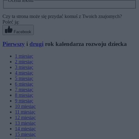
Ocena tekstu
Czy ta strona może się przydać komuś z Twoich znajomych?
Poleć ją:
Facebook
Pierwszy
i
drugi
rok kalendarza rozwoju dziecka
1
miesiąc
2
miesiąc
3
miesiąc
4
miesiąc
5
miesiąc
6
miesiąc
7
miesiąc
8
miesiąc
9
miesiąc
10
miesiąc
11
miesiąc
12
miesiąc
13
miesiąc
14
miesiąc
15
miesiąc