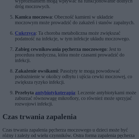
wypróżnianiem mogą wpływać na funkcjonowanie dolnych
dróg moczowych.
Kamica moczowa
: Obecność kamieni w układzie
moczowym może prowadzić do zakażeń i stanów zapalnych.
Cukrzyca
: Ta choroba metaboliczna może zwiększać
podatność na infekcje, w tym infekcje układu moczowego.
Zabieg cewnikowania pęcherza moczowego
: Jest to
procedura medyczna, która może czasami prowadzić do
infekcji.
Zakażenie owsikami
: Pasożyty te mogą powodować
podrażnienie w okolicy odbytu i ujścia cewki moczowej, co
zwiększa ryzyko infekcji.
Przebyta
antybiotykoterapia
: Leczenie antybiotykami może
zaburzać równowagę mikroflory, co również może sprzyjać
rozwojowi infekcji.
Czas trwania zapalenia
Czas trwania zapalenia pęcherza moczowego u dzieci może być
różny i zależy od wielu czynników. Ostra forma zapalenia pęcherza