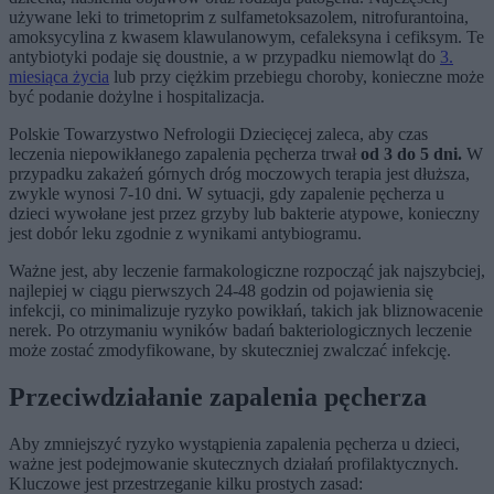
używane leki to trimetoprim z sulfametoksazolem, nitrofurantoina,
amoksycylina z kwasem klawulanowym, cefaleksyna i cefiksym. Te
antybiotyki podaje się doustnie, a w przypadku niemowląt do
3.
miesiąca życia
lub przy ciężkim przebiegu choroby, konieczne może
być podanie dożylne i hospitalizacja.
Polskie Towarzystwo Nefrologii Dziecięcej zaleca, aby czas
leczenia niepowikłanego zapalenia pęcherza trwał
od 3 do 5 dni.
W
przypadku zakażeń górnych dróg moczowych terapia jest dłuższa,
zwykle wynosi 7-10 dni. W sytuacji, gdy zapalenie pęcherza u
dzieci wywołane jest przez grzyby lub bakterie atypowe, konieczny
jest dobór leku zgodnie z wynikami antybiogramu.
Ważne jest, aby leczenie farmakologiczne rozpocząć jak najszybciej,
najlepiej w ciągu pierwszych 24-48 godzin od pojawienia się
infekcji, co minimalizuje ryzyko powikłań, takich jak bliznowacenie
nerek. Po otrzymaniu wyników badań bakteriologicznych leczenie
może zostać zmodyfikowane, by skuteczniej zwalczać infekcję.
Przeciwdziałanie zapalenia pęcherza
Aby zmniejszyć ryzyko wystąpienia zapalenia pęcherza u dzieci,
ważne jest podejmowanie skutecznych działań profilaktycznych.
Kluczowe jest przestrzeganie kilku prostych zasad: