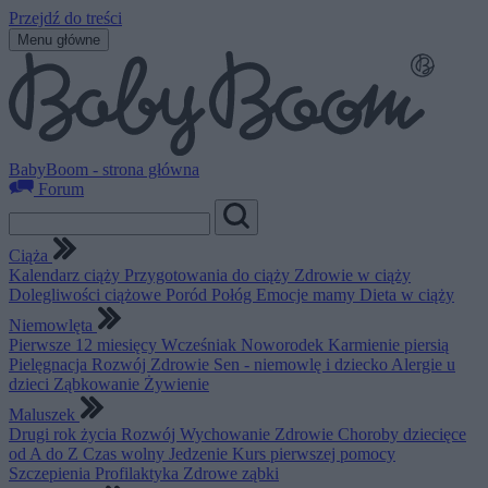
Przejdź do treści
Menu główne
BabyBoom - strona główna
Forum
Ciąża
Kalendarz ciąży
Przygotowania do ciąży
Zdrowie w ciąży
Dolegliwości ciążowe
Poród
Połóg
Emocje mamy
Dieta w ciąży
Niemowlęta
Pierwsze 12 miesięcy
Wcześniak
Noworodek
Karmienie piersią
Pielęgnacja
Rozwój
Zdrowie
Sen - niemowlę i dziecko
Alergie u
dzieci
Ząbkowanie
Żywienie
Maluszek
Drugi rok życia
Rozwój
Wychowanie
Zdrowie
Choroby dziecięce
od A do Z
Czas wolny
Jedzenie
Kurs pierwszej pomocy
Szczepienia
Profilaktyka
Zdrowe ząbki