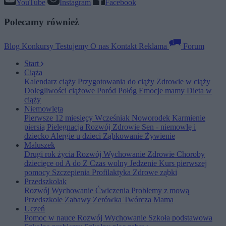
YouTube
Instagram
Facebook
Polecamy również
Blog
Konkursy
Testujemy
O nas
Kontakt
Reklama
Forum
Start
Ciąża
Kalendarz ciąży
Przygotowania do ciąży
Zdrowie w ciąży
Dolegliwości ciążowe
Poród
Połóg
Emocje mamy
Dieta w
ciąży
Niemowlęta
Pierwsze 12 miesięcy
Wcześniak
Noworodek
Karmienie
piersią
Pielęgnacja
Rozwój
Zdrowie
Sen - niemowlę i
dziecko
Alergie u dzieci
Ząbkowanie
Żywienie
Maluszek
Drugi rok życia
Rozwój
Wychowanie
Zdrowie
Choroby
dziecięce od A do Z
Czas wolny
Jedzenie
Kurs pierwszej
pomocy
Szczepienia
Profilaktyka
Zdrowe ząbki
Przedszkolak
Rozwój
Wychowanie
Ćwiczenia
Problemy z mową
Przedszkole
Zabawy
Zerówka
Twórcza Mama
Uczeń
Pomoc w nauce
Rozwój
Wychowanie
Szkoła podstawowa