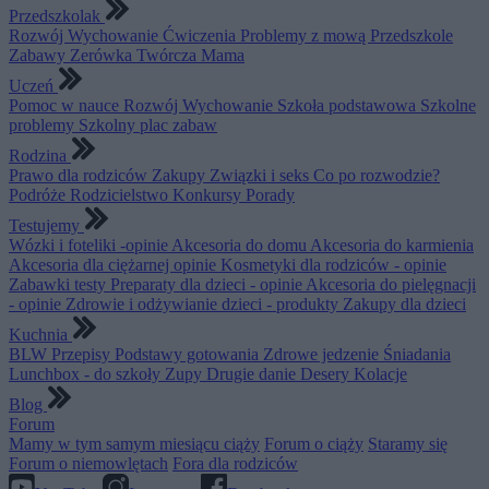
Przedszkolak
Rozwój
Wychowanie
Ćwiczenia
Problemy z mową
Przedszkole
Zabawy
Zerówka
Twórcza Mama
Uczeń
Pomoc w nauce
Rozwój
Wychowanie
Szkoła podstawowa
Szkolne
problemy
Szkolny plac zabaw
Rodzina
Prawo dla rodziców
Zakupy
Związki i seks
Co po rozwodzie?
Podróże
Rodzicielstwo
Konkursy
Porady
Testujemy
Wózki i foteliki -opinie
Akcesoria do domu
Akcesoria do karmienia
Akcesoria dla ciężarnej opinie
Kosmetyki dla rodziców - opinie
Zabawki testy
Preparaty dla dzieci - opinie
Akcesoria do pielęgnacji
- opinie
Zdrowie i odżywianie dzieci - produkty
Zakupy dla dzieci
Kuchnia
BLW
Przepisy
Podstawy gotowania
Zdrowe jedzenie
Śniadania
Lunchbox - do szkoły
Zupy
Drugie danie
Desery
Kolacje
Blog
Forum
Mamy w tym samym miesiącu ciąży
Forum o ciąży
Staramy się
Forum o niemowlętach
Fora dla rodziców