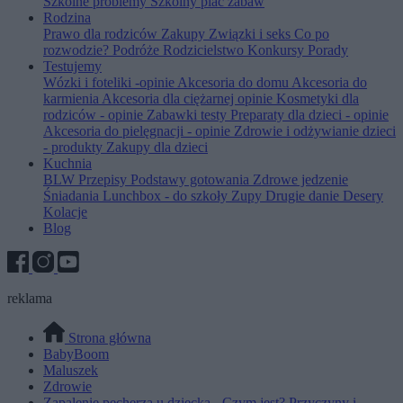
Szkolne problemy
Szkolny plac zabaw
Rodzina
Prawo dla rodziców
Zakupy
Związki i seks
Co po
rozwodzie?
Podróże
Rodzicielstwo
Konkursy
Porady
Testujemy
Wózki i foteliki -opinie
Akcesoria do domu
Akcesoria do
karmienia
Akcesoria dla ciężarnej opinie
Kosmetyki dla
rodziców - opinie
Zabawki testy
Preparaty dla dzieci - opinie
Akcesoria do pielęgnacji - opinie
Zdrowie i odżywianie dzieci
- produkty
Zakupy dla dzieci
Kuchnia
BLW
Przepisy
Podstawy gotowania
Zdrowe jedzenie
Śniadania
Lunchbox - do szkoły
Zupy
Drugie danie
Desery
Kolacje
Blog
reklama
Strona główna
BabyBoom
Maluszek
Zdrowie
Zapalenie pęcherza u dziecka - Czym jest? Przyczyny i