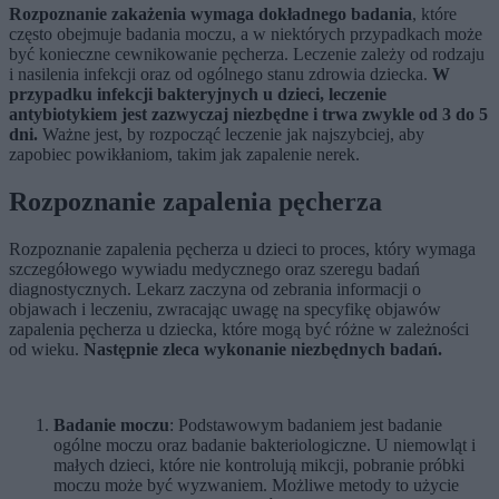
Rozpoznanie zakażenia wymaga dokładnego badania
, które
często obejmuje badania moczu, a w niektórych przypadkach może
być konieczne cewnikowanie pęcherza. Leczenie zależy od rodzaju
i nasilenia infekcji oraz od ogólnego stanu zdrowia dziecka.
W
przypadku infekcji bakteryjnych u dzieci, leczenie
antybiotykiem jest zazwyczaj niezbędne i trwa zwykle od 3 do 5
dni.
Ważne jest, by rozpocząć leczenie jak najszybciej, aby
zapobiec powikłaniom, takim jak zapalenie nerek.
Rozpoznanie zapalenia pęcherza
Rozpoznanie zapalenia pęcherza u dzieci to proces, który wymaga
szczegółowego wywiadu medycznego oraz szeregu badań
diagnostycznych. Lekarz zaczyna od zebrania informacji o
objawach i leczeniu, zwracając uwagę na specyfikę objawów
zapalenia pęcherza u dziecka, które mogą być różne w zależności
od wieku.
Następnie zleca wykonanie niezbędnych badań.
Badanie moczu
: Podstawowym badaniem jest badanie
ogólne moczu oraz badanie bakteriologiczne. U niemowląt i
małych dzieci, które nie kontrolują mikcji, pobranie próbki
moczu może być wyzwaniem. Możliwe metody to użycie