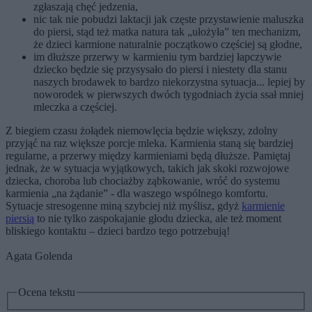
zgłaszają chęć jedzenia,
nic tak nie pobudzi laktacji jak częste przystawienie maluszka
do piersi, stąd też matka natura tak „ułożyła” ten mechanizm,
że dzieci karmione naturalnie początkowo częściej są głodne,
im dłuższe przerwy w karmieniu tym bardziej łapczywie
dziecko będzie się przysysało do piersi i niestety dla stanu
naszych brodawek to bardzo niekorzystna sytuacja... lepiej by
noworodek w pierwszych dwóch tygodniach życia ssał mniej
mleczka a częściej.
Z biegiem czasu żołądek niemowlęcia będzie większy, zdolny
przyjąć na raz większe porcje mleka. Karmienia staną się bardziej
regularne, a przerwy między karmieniami będą dłuższe. Pamiętaj
jednak, że w sytuacja wyjątkowych, takich jak skoki rozwojowe
dziecka, choroba lub chociażby ząbkowanie, wróć do systemu
karmienia „na żądanie” - dla waszego wspólnego komfortu.
Sytuacje stresogenne miną szybciej niż myślisz, gdyż
karmienie
piersią
to nie tylko zaspokajanie głodu dziecka, ale też moment
bliskiego kontaktu – dzieci bardzo tego potrzebują!
Agata Golenda
Ocena tekstu