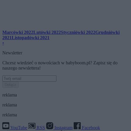
Marcówki 2022
Lutówki 2022
Styczniówki 2022
Grudniówki
2021
Listopadówki 2021
•
Newsletter
Chcesz wiedzieć o nowościach w babyboom.pl? Zapisz się do
naszego newslettera!
Dołącz
reklama
reklama
reklama
YouTube
RSS
Instagram
Facebook