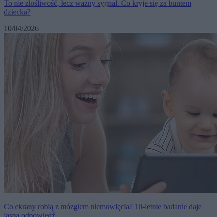
To nie złośliwość, lecz ważny sygnał. Co kryje się za buntem
dziecka?
10/04/2026
Co ekrany robią z mózgiem niemowlęcia? 10-letnie badanie daje
jasną odpowiedź