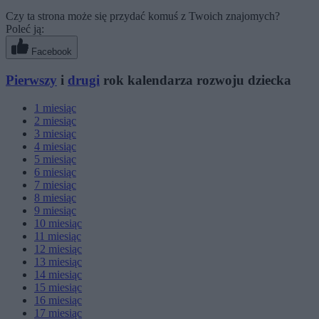
Czy ta strona może się przydać komuś z Twoich znajomych?
Poleć ją:
Facebook
Pierwszy
i
drugi
rok kalendarza rozwoju dziecka
1
miesiąc
2
miesiąc
3
miesiąc
4
miesiąc
5
miesiąc
6
miesiąc
7
miesiąc
8
miesiąc
9
miesiąc
10
miesiąc
11
miesiąc
12
miesiąc
13
miesiąc
14
miesiąc
15
miesiąc
16
miesiąc
17
miesiąc