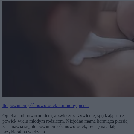
Ile powinien jeść noworodek karmiony piersią
Opieka nad noworodkiem, a zwłaszcza żywienie, spędzają sen z
powiek wielu młodym rodzicom. Niejedna mama karmiąca piersią
zastanawia się, ile powinien jeść noworodek, by się najadał,
przybierał na wadze, a…