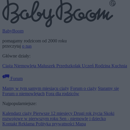
BabyBoom
pomagamy rodzicom od 2000 roku
przeczytaj
o nas
Główne działy:
Ciąża
Niemowlęta
Maluszek
Przedszkolak
Uczeń
Rodzina
Kuchnia
Forum
Mamy w tym samym miesiącu ciąży
Forum o ciąży
Staramy się
Forum o niemowlętach
Fora dla rodziców
Najpopularniejsze:
Kalendarz ciąży
Pierwsze 12 miesięcy
Drugi rok życia
Skoki
rozwojowe w pierwszym roku
Sen - niemowlę i dziecko
Kontakt
Reklama
Polityka prywatności
Mapa