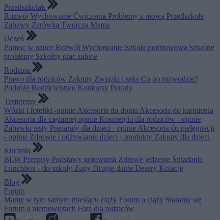
Przedszkolak
Rozwój
Wychowanie
Ćwiczenia
Problemy z mową
Przedszkole
Zabawy
Zerówka
Twórcza Mama
Uczeń
Pomoc w nauce
Rozwój
Wychowanie
Szkoła podstawowa
Szkolne
problemy
Szkolny plac zabaw
Rodzina
Prawo dla rodziców
Zakupy
Związki i seks
Co po rozwodzie?
Podróże
Rodzicielstwo
Konkursy
Porady
Testujemy
Wózki i foteliki -opinie
Akcesoria do domu
Akcesoria do karmienia
Akcesoria dla ciężarnej opinie
Kosmetyki dla rodziców - opinie
Zabawki testy
Preparaty dla dzieci - opinie
Akcesoria do pielęgnacji
- opinie
Zdrowie i odżywianie dzieci - produkty
Zakupy dla dzieci
Kuchnia
BLW
Przepisy
Podstawy gotowania
Zdrowe jedzenie
Śniadania
Lunchbox - do szkoły
Zupy
Drugie danie
Desery
Kolacje
Blog
Forum
Mamy w tym samym miesiącu ciąży
Forum o ciąży
Staramy się
Forum o niemowlętach
Fora dla rodziców