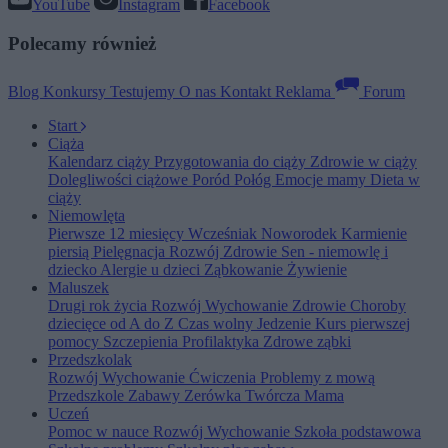
YouTube
Instagram
Facebook
Polecamy również
Blog
Konkursy
Testujemy
O nas
Kontakt
Reklama
Forum
Start
Ciąża
Kalendarz ciąży
Przygotowania do ciąży
Zdrowie w ciąży
Dolegliwości ciążowe
Poród
Połóg
Emocje mamy
Dieta w
ciąży
Niemowlęta
Pierwsze 12 miesięcy
Wcześniak
Noworodek
Karmienie
piersią
Pielęgnacja
Rozwój
Zdrowie
Sen - niemowlę i
dziecko
Alergie u dzieci
Ząbkowanie
Żywienie
Maluszek
Drugi rok życia
Rozwój
Wychowanie
Zdrowie
Choroby
dziecięce od A do Z
Czas wolny
Jedzenie
Kurs pierwszej
pomocy
Szczepienia
Profilaktyka
Zdrowe ząbki
Przedszkolak
Rozwój
Wychowanie
Ćwiczenia
Problemy z mową
Przedszkole
Zabawy
Zerówka
Twórcza Mama
Uczeń
Pomoc w nauce
Rozwój
Wychowanie
Szkoła podstawowa