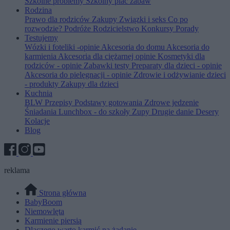
Szkolne problemy
Szkolny plac zabaw
Rodzina
Prawo dla rodziców
Zakupy
Związki i seks
Co po
rozwodzie?
Podróże
Rodzicielstwo
Konkursy
Porady
Testujemy
Wózki i foteliki -opinie
Akcesoria do domu
Akcesoria do
karmienia
Akcesoria dla ciężarnej opinie
Kosmetyki dla
rodziców - opinie
Zabawki testy
Preparaty dla dzieci - opinie
Akcesoria do pielęgnacji - opinie
Zdrowie i odżywianie dzieci
- produkty
Zakupy dla dzieci
Kuchnia
BLW
Przepisy
Podstawy gotowania
Zdrowe jedzenie
Śniadania
Lunchbox - do szkoły
Zupy
Drugie danie
Desery
Kolacje
Blog
reklama
Strona główna
BabyBoom
Niemowlęta
Karmienie piersią
Dlaczego warto karmić na żądanie