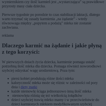
wymiernikiem czy ilość karmień jest „wystarczająca” są prawidłowe
przyrosty masy ciała dziecka.
Pierwsze tygodnie po porodzie to czas stabilizacji laktacji, dlatego
warto trzymać się zasady karmienia „na żądanie” - wtedy
równowaga między „popytem a podażą” mleka nie zostanie
zachwiana.
reklama
Dlaczego karmić na żądanie i jakie płyną
z tego korzyści:
W pierwszych dniach życia dziecka, karmienie pomaga ustalić
potrzebną ilość mleka dla dziecka. Pomaga również noworodkowi
szybciej odzyskać wagę urodzeniową. Poza tym:
piersi kobiet produkują różne ilości mleka
kaloryczność mleka może się różnic w zależności od pory
dnia i
diety matki
każde niemowlę ściąga jednorazowo inną ilość mleka
niemowlęta różnią się też wielkością żołądków
dzieci szybciej trawią mleko mamy i w przeciwieństwie do
dzieci karmionych mlekiem modyfikowanym szybciej