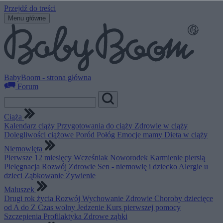
Przejdź do treści
Menu główne
BabyBoom - strona główna
Forum
Ciąża
Kalendarz ciąży
Przygotowania do ciąży
Zdrowie w ciąży
Dolegliwości ciążowe
Poród
Połóg
Emocje mamy
Dieta w ciąży
Niemowlęta
Pierwsze 12 miesięcy
Wcześniak
Noworodek
Karmienie piersią
Pielęgnacja
Rozwój
Zdrowie
Sen - niemowlę i dziecko
Alergie u
dzieci
Ząbkowanie
Żywienie
Maluszek
Drugi rok życia
Rozwój
Wychowanie
Zdrowie
Choroby dziecięce
od A do Z
Czas wolny
Jedzenie
Kurs pierwszej pomocy
Szczepienia
Profilaktyka
Zdrowe ząbki