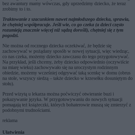
bez awantury mamy wówczas, gdy uprzedzimy dziecko, że teraz
zrobimy to i to.
Traktowanie z szacunkiem nawet najmłodszego dziecka, sprawia,
że chętniej współpracuje. Jeśli wie, co go czeka (a dzieci często
rozumieją znacznie więcej niż sądzą dorośli), chętniej się z tym
pogodzi.
Nie można od rocznego dziecka oczekiwać, że będzie się
zachowywać w pożądany sposób w nowej sytuacji, więc wiedząc,
co nas czeka, możemy dziecko zawczasu do tego przygotowywać.
Na przykład, jeśli chcemy, żeby dziecko odpowiednio (oczywiście
na miarę wieku) zachowywało się na uroczystym rodzinnym
obiedzie, możemy wcześniej odgrywać taką scenkę w domu (obrus
na stole, wszyscy siedzą – także dziecko w krzesełku dosuniętym do
stołu).
Przed wizytą u lekarza można poćwiczyć otwieranie buzi i
pokazywanie języka. W przygotowywaniu do nowych sytuacji
pomagają też książeczki, których bohaterowie muszą się zmierzyć z
podobnymi trudnościami.
reklama
Ułatwienia