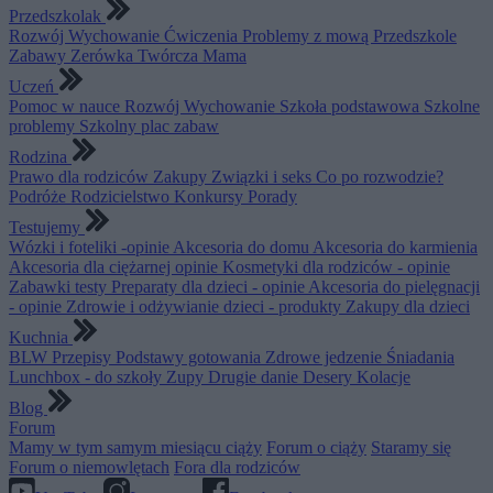
Przedszkolak
Rozwój
Wychowanie
Ćwiczenia
Problemy z mową
Przedszkole
Zabawy
Zerówka
Twórcza Mama
Uczeń
Pomoc w nauce
Rozwój
Wychowanie
Szkoła podstawowa
Szkolne
problemy
Szkolny plac zabaw
Rodzina
Prawo dla rodziców
Zakupy
Związki i seks
Co po rozwodzie?
Podróże
Rodzicielstwo
Konkursy
Porady
Testujemy
Wózki i foteliki -opinie
Akcesoria do domu
Akcesoria do karmienia
Akcesoria dla ciężarnej opinie
Kosmetyki dla rodziców - opinie
Zabawki testy
Preparaty dla dzieci - opinie
Akcesoria do pielęgnacji
- opinie
Zdrowie i odżywianie dzieci - produkty
Zakupy dla dzieci
Kuchnia
BLW
Przepisy
Podstawy gotowania
Zdrowe jedzenie
Śniadania
Lunchbox - do szkoły
Zupy
Drugie danie
Desery
Kolacje
Blog
Forum
Mamy w tym samym miesiącu ciąży
Forum o ciąży
Staramy się
Forum o niemowlętach
Fora dla rodziców