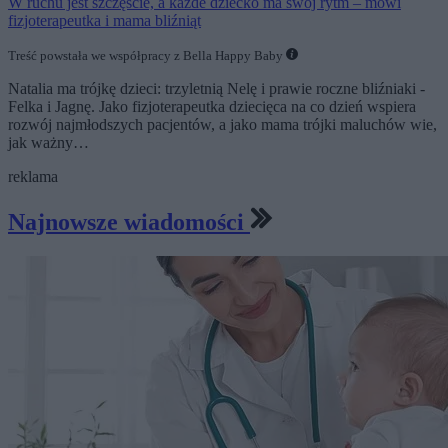
W ruchu jest szczęście, a każde dziecko ma swój rytm – mówi
fizjoterapeutka i mama bliźniąt
Treść powstała we współpracy z Bella Happy Baby
Natalia ma trójkę dzieci: trzyletnią Nelę i prawie roczne bliźniaki -
Felka i Jagnę. Jako fizjoterapeutka dziecięca na co dzień wspiera
rozwój najmłodszych pacjentów, a jako mama trójki maluchów wie,
jak ważny…
reklama
Najnowsze wiadomości