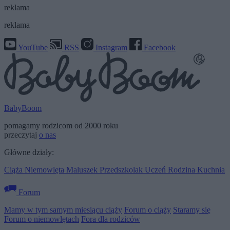
reklama
reklama
YouTube
RSS
Instagram
Facebook
BabyBoom
pomagamy rodzicom od 2000 roku
przeczytaj
o nas
Główne działy:
Ciąża
Niemowlęta
Maluszek
Przedszkolak
Uczeń
Rodzina
Kuchnia
Forum
Mamy w tym samym miesiącu ciąży
Forum o ciąży
Staramy się
Forum o niemowlętach
Fora dla rodziców