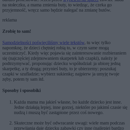
na stołeczku, a mama zmienia buty, to wiedząc, że czeka go
przyjemność, wręcz samo będzie nalegać na zmianę butów.
reklama
Zrobię to sam!
Samodzielności poświęciliśmy wiele tekstów
, tu więc tylko
napomknę, że dzieci chętniej robią to, w czym same mogą
uczestniczyć. Kiedy więc pojawia się zainteresowanie rozbieraniem
się (najczęściej zdejmowaniem skarpetek lub czapki), należy je
podtrzymywać, proponując dziecku współudział: ja ubiorę jedną
skarpetkę, a ty drugą; przynieś buty, to je ubierzemy; poszukaj
czapki w szufladzie; wybierz sukienkę; najpierw ja umyję twoje
zęby, potem ty sam itd.
Sposoby i sposobiki
Każda mama ma jakieś własne, bo każde dziecko jest inne.
Jedne działają lepiej, inne gorzej, niektóre po jakimś czasie się
nudzą i muszą być zastąpione przez coś nowego.
Skuteczne może być odwracanie uwagi: wiele mam podczas
przewijania daje dziecku zabawki czy inne (najlepiej bardzo