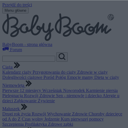
Przejdź do treści
Menu główne
BabyBoom - strona główna
Forum
Ciąża
Kalendarz ciąży
Przygotowania do ciąży
Zdrowie w ciąży
Dolegliwości ciążowe
Poród
Połóg
Emocje mamy
Dieta w ciąży
Niemowlęta
Pierwsze 12 miesięcy
Wcześniak
Noworodek
Karmienie piersią
Pielęgnacja
Rozwój
Zdrowie
Sen - niemowlę i dziecko
Alergie u
dzieci
Ząbkowanie
Żywienie
Maluszek
Drugi rok życia
Rozwój
Wychowanie
Zdrowie
Choroby dziecięce
od A do Z
Czas wolny
Jedzenie
Kurs pierwszej pomocy
Szczepienia
Profilaktyka
Zdrowe ząbki