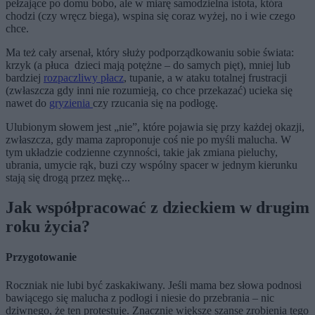
pełzające po domu bobo, ale w miarę samodzielna istota, która
chodzi (czy wręcz biega), wspina się coraz wyżej, no i wie czego
chce.
Ma też cały arsenał, który służy podporządkowaniu sobie świata:
krzyk (a płuca dzieci mają potężne – do samych pięt), mniej lub
bardziej
rozpaczliwy płacz
, tupanie, a w ataku totalnej frustracji
(zwłaszcza gdy inni nie rozumieją, co chce przekazać) ucieka się
nawet do
gryzienia
czy rzucania się na podłogę.
Ulubionym słowem jest „nie”, które pojawia się przy każdej okazji,
zwłaszcza, gdy mama zaproponuje coś nie po myśli malucha. W
tym układzie codzienne czynności, takie jak zmiana pieluchy,
ubrania, umycie rąk, buzi czy wspólny spacer w jednym kierunku
stają się drogą przez mękę...
Jak współpracować z dzieckiem w drugim
roku życia?
Przygotowanie
Roczniak nie lubi być zaskakiwany. Jeśli mama bez słowa podnosi
bawiącego się malucha z podłogi i niesie do przebrania – nic
dziwnego, że ten protestuje. Znacznie większe szanse zrobienia tego