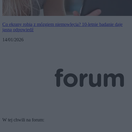
Co ekrany robią z mózgiem niemowlęcia? 10-letnie badanie daje
jasną odpowiedź
14/01/2026
W tej chwili na forum: