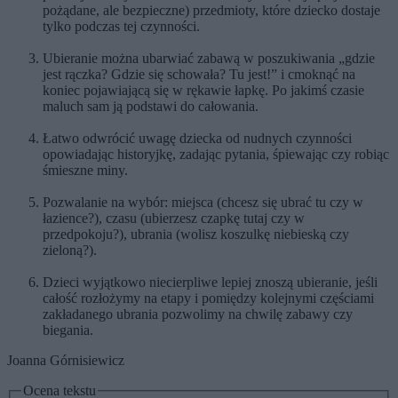
pożądane, ale bezpieczne) przedmioty, które dziecko dostaje
tylko podczas tej czynności.
Ubieranie można ubarwiać zabawą w poszukiwania „gdzie
jest rączka? Gdzie się schowała? Tu jest!” i cmoknąć na
koniec pojawiającą się w rękawie łapkę. Po jakimś czasie
maluch sam ją podstawi do całowania.
Łatwo odwrócić uwagę dziecka od nudnych czynności
opowiadając historyjkę, zadając pytania, śpiewając czy robiąc
śmieszne miny.
Pozwalanie na wybór: miejsca (chcesz się ubrać tu czy w
łazience?), czasu (ubierzesz czapkę tutaj czy w
przedpokoju?), ubrania (wolisz koszulkę niebieską czy
zieloną?).
Dzieci wyjątkowo niecierpliwe lepiej znoszą ubieranie, jeśli
całość rozłożymy na etapy i pomiędzy kolejnymi częściami
zakładanego ubrania pozwolimy na chwilę zabawy czy
biegania.
Joanna Górnisiewicz
Ocena tekstu