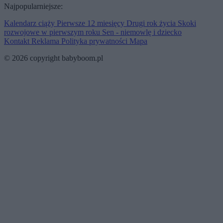
Najpopularniejsze:
Kalendarz ciąży
Pierwsze 12 miesięcy
Drugi rok życia
Skoki
rozwojowe w pierwszym roku
Sen - niemowlę i dziecko
Kontakt
Reklama
Polityka prywatności
Mapa
© 2026 copyright babyboom.pl