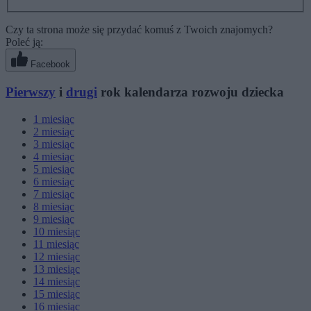
Czy ta strona może się przydać komuś z Twoich znajomych?
Poleć ją:
Facebook
Pierwszy
i
drugi
rok kalendarza rozwoju dziecka
1
miesiąc
2
miesiąc
3
miesiąc
4
miesiąc
5
miesiąc
6
miesiąc
7
miesiąc
8
miesiąc
9
miesiąc
10
miesiąc
11
miesiąc
12
miesiąc
13
miesiąc
14
miesiąc
15
miesiąc
16
miesiąc