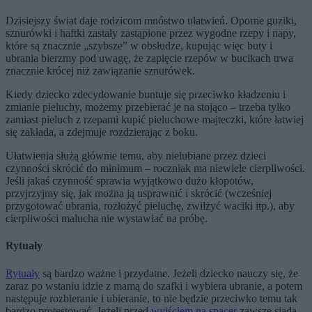
Dzisiejszy świat daje rodzicom mnóstwo ułatwień. Oporne guziki,
sznurówki i haftki zastały zastąpione przez wygodne rzepy i napy,
które są znacznie „szybsze” w obsłudze, kupując więc buty i
ubrania bierzmy pod uwagę, że zapięcie rzepów w bucikach trwa
znacznie krócej niż zawiązanie sznurówek.
Kiedy dziecko zdecydowanie buntuje się przeciwko kładzeniu i
zmianie pieluchy, możemy przebierać je na stojąco – trzeba tylko
zamiast pieluch z rzepami kupić pieluchowe majteczki, które łatwiej
się zakłada, a zdejmuje rozdzierając z boku.
Ułatwienia służą głównie temu, aby nielubiane przez dzieci
czynności skrócić do minimum – roczniak ma niewiele cierpliwości.
Jeśli jakaś czynność sprawia wyjątkowo dużo kłopotów,
przyjrzyjmy się, jak można ją usprawnić i skrócić (wcześniej
przygotować ubrania, rozłożyć pieluchę, zwilżyć waciki itp.), aby
cierpliwości malucha nie wystawiać na próbę.
Rytuały
Rytuały
są bardzo ważne i przydatne. Jeżeli dziecko nauczy się, że
zaraz po wstaniu idzie z mamą do szafki i wybiera ubranie, a potem
następuje rozbieranie i ubieranie, to nie będzie przeciwko temu tak
bardzo protestować. Jeżeli przed
wyjściem na spacer
zawsze siada