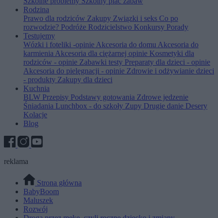
Szkolne problemy
Szkolny plac zabaw
Rodzina
Prawo dla rodziców
Zakupy
Związki i seks
Co po
rozwodzie?
Podróże
Rodzicielstwo
Konkursy
Porady
Testujemy
Wózki i foteliki -opinie
Akcesoria do domu
Akcesoria do
karmienia
Akcesoria dla ciężarnej opinie
Kosmetyki dla
rodziców - opinie
Zabawki testy
Preparaty dla dzieci - opinie
Akcesoria do pielęgnacji - opinie
Zdrowie i odżywianie dzieci
- produkty
Zakupy dla dzieci
Kuchnia
BLW
Przepisy
Podstawy gotowania
Zdrowe jedzenie
Śniadania
Lunchbox - do szkoły
Zupy
Drugie danie
Desery
Kolacje
Blog
reklama
Strona główna
BabyBoom
Maluszek
Rozwój
Droga przez mękę, czyli roczne dziecko i zmiany