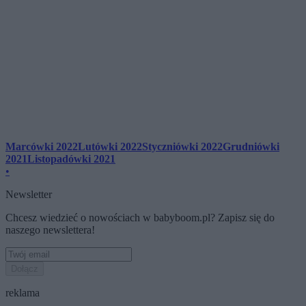
Marcówki 2022
Lutówki 2022
Styczniówki 2022
Grudniówki
2021
Listopadówki 2021
•
Newsletter
Chcesz wiedzieć o nowościach w babyboom.pl? Zapisz się do
naszego newslettera!
Dołącz
reklama