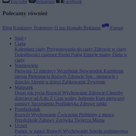
YouTube
Instagram
Facebook
Polecamy również
Blog
Konkursy
Testujemy
O nas
Kontakt
Reklama
Forum
Start
Ciąża
Kalendarz ciąży
Przygotowania do ciąży
Zdrowie w ciąży
Dolegliwości ciążowe
Poród
Połóg
Emocje mamy
Dieta w
ciąży
Niemowlęta
Pierwsze 12 miesięcy
Wcześniak
Noworodek
Karmienie
piersią
Pielęgnacja
Rozwój
Zdrowie
Sen - niemowlę i
dziecko
Alergie u dzieci
Ząbkowanie
Żywienie
Maluszek
Drugi rok życia
Rozwój
Wychowanie
Zdrowie
Choroby
dziecięce od A do Z
Czas wolny
Jedzenie
Kurs pierwszej
pomocy
Szczepienia
Profilaktyka
Zdrowe ząbki
Przedszkolak
Rozwój
Wychowanie
Ćwiczenia
Problemy z mową
Przedszkole
Zabawy
Zerówka
Twórcza Mama
Uczeń
Pomoc w nauce
Rozwój
Wychowanie
Szkoła podstawowa