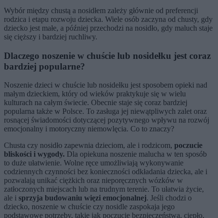
Wybór między chustą a nosidłem zależy głównie od preferencji
rodzica i etapu rozwoju dziecka. Wiele osób zaczyna od chusty, gdy
dziecko jest małe, a później przechodzi na nosidło, gdy maluch staje
się cięższy i bardziej ruchliwy.
Dlaczego noszenie w chuście lub nosidełku jest coraz
bardziej popularne?
Noszenie dzieci w chuście lub nosidełku jest sposobem opieki nad
małym dzieckiem, który od wieków praktykuje się w wielu
kulturach na całym świecie. Obecnie staje się coraz bardziej
popularna także w Polsce. To zasługa jej niewątpliwych zalet oraz
rosnącej świadomości dotyczącej pozytywnego wpływu na rozwój
emocjonalny i motoryczny niemowlęcia. Co to znaczy?
Chusta czy nosidło zapewnia dzieciom, ale i rodzicom,
poczucie
bliskości i wygody.
Dla opiekuna noszenie malucha w ten sposób
to duże ułatwienie. Wolne ręce umożliwiają wykonywanie
codziennych czynności bez konieczności odkładania dziecka, ale i
pozwalają unikać ciężkich oraz nieporęcznych wózków w
zatłoczonych miejscach lub na trudnym terenie. To ułatwia życie,
ale i
sprzyja budowaniu więzi emocjonalnej
. Jeśli chodzi o
dziecko, noszenie w chuście czy nosidle zaspokaja jego
podstawowe potrzeby, takie jak poczucie bezpieczeństwa, ciepło,