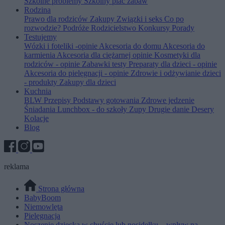
Szkolne problemy
Szkolny plac zabaw
Rodzina
Prawo dla rodziców
Zakupy
Związki i seks
Co po
rozwodzie?
Podróże
Rodzicielstwo
Konkursy
Porady
Testujemy
Wózki i foteliki -opinie
Akcesoria do domu
Akcesoria do
karmienia
Akcesoria dla ciężarnej opinie
Kosmetyki dla
rodziców - opinie
Zabawki testy
Preparaty dla dzieci - opinie
Akcesoria do pielęgnacji - opinie
Zdrowie i odżywianie dzieci
- produkty
Zakupy dla dzieci
Kuchnia
BLW
Przepisy
Podstawy gotowania
Zdrowe jedzenie
Śniadania
Lunchbox - do szkoły
Zupy
Drugie danie
Desery
Kolacje
Blog
reklama
Strona główna
BabyBoom
Niemowlęta
Pielęgnacja
Noszenie dziecka w chuście lub nosidełku – wpływ na