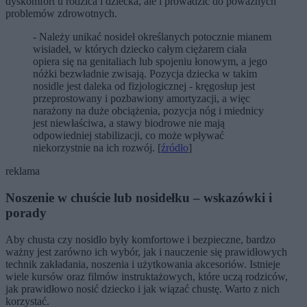
dyskomfort u rodzica i dziecka, ale i prowadzić do poważnych
problemów zdrowotnych.
- Należy unikać nosideł określanych potocznie mianem
wisiadeł, w których dziecko całym ciężarem ciała
opiera się na genitaliach lub spojeniu łonowym, a jego
nóżki bezwładnie zwisają. Pozycja dziecka w takim
nosidle jest daleka od fizjologicznej - kręgosłup jest
przeprostowany i pozbawiony amortyzacji, a więc
narażony na duże obciążenia, pozycja nóg i miednicy
jest niewłaściwa, a stawy biodrowe nie mają
odpowiedniej stabilizacji, co może wpływać
niekorzystnie na ich rozwój. [
źródło
]
reklama
Noszenie w chuście lub nosidełku – wskazówki i
porady
Aby chusta czy nosidło były komfortowe i bezpieczne, bardzo
ważny jest zarówno ich wybór, jak i nauczenie się prawidłowych
technik zakładania, noszenia i użytkowania akcesoriów. Istnieje
wiele kursów oraz filmów instruktażowych, które uczą rodziców,
jak prawidłowo nosić dziecko i jak wiązać chustę. Warto z nich
korzystać.