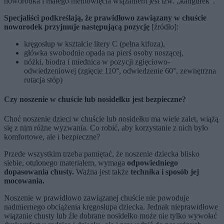
noworodka i małego niemowlęcia wiązaniem jest tzw. „kangurek”.
Specjaliści podkreślają, że prawidłowo zawiązany w chuście
noworodek przyjmuje następującą pozycję
[źródło]:
kręgosłup w kształcie litery C (pełna kifoza),
główka swobodnie opada na pierś osoby noszącej,
nóżki, biodra i miednica w pozycji zgięciowo-
odwiedzeniowej (zgięcie 110°, odwiedzenie 60°, zewnętrzna
rotacja stóp)
Czy noszenie w chuście lub nosidełku jest bezpieczne?
Choć noszenie dzieci w chuście lub nosidełku ma wiele zalet, wiążą
się z nim różne wyzwania. Co robić, aby korzystanie z nich było
komfortowe, ale i bezpieczne?
Przede wszystkim trzeba pamiętać, że noszenie dziecka blisko
siebie, otulonego materiałem, wymaga
odpowiedniego
dopasowania chusty.
Ważna jest także
technika i sposób jej
mocowania.
Noszenie w prawidłowo zawiązanej chuście nie powoduje
nadmiernego obciążenia kręgosłupa dziecka. Jednak nieprawidłowe
wiązanie chusty lub źle dobrane nosidełko może nie tylko wywołać