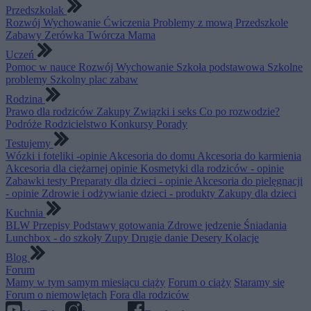
Przedszkolak
Rozwój
Wychowanie
Ćwiczenia
Problemy z mową
Przedszkole
Zabawy
Zerówka
Twórcza Mama
Uczeń
Pomoc w nauce
Rozwój
Wychowanie
Szkoła podstawowa
Szkolne
problemy
Szkolny plac zabaw
Rodzina
Prawo dla rodziców
Zakupy
Związki i seks
Co po rozwodzie?
Podróże
Rodzicielstwo
Konkursy
Porady
Testujemy
Wózki i foteliki -opinie
Akcesoria do domu
Akcesoria do karmienia
Akcesoria dla ciężarnej opinie
Kosmetyki dla rodziców - opinie
Zabawki testy
Preparaty dla dzieci - opinie
Akcesoria do pielęgnacji
- opinie
Zdrowie i odżywianie dzieci - produkty
Zakupy dla dzieci
Kuchnia
BLW
Przepisy
Podstawy gotowania
Zdrowe jedzenie
Śniadania
Lunchbox - do szkoły
Zupy
Drugie danie
Desery
Kolacje
Blog
Forum
Mamy w tym samym miesiącu ciąży
Forum o ciąży
Staramy się
Forum o niemowlętach
Fora dla rodziców