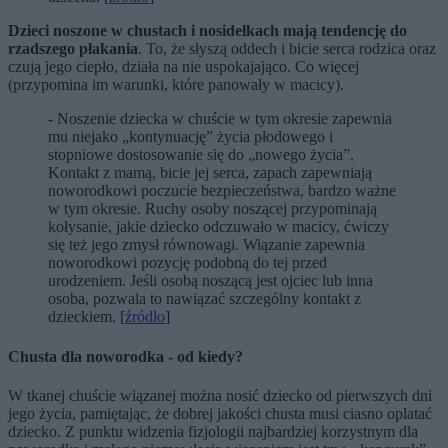
Dzieci noszone w chustach i nosidełkach mają tendencję do
rzadszego płakania
. To, że słyszą oddech i bicie serca rodzica oraz
czują jego ciepło, działa na nie uspokajająco. Co więcej
(przypomina im warunki, które panowały w macicy).
- Noszenie dziecka w chuście w tym okresie zapewnia
mu niejako „kontynuację” życia płodowego i
stopniowe dostosowanie się do „nowego życia”.
Kontakt z mamą, bicie jej serca, zapach zapewniają
noworodkowi poczucie bezpieczeństwa, bardzo ważne
w tym okresie. Ruchy osoby noszącej przypominają
kołysanie, jakie dziecko odczuwało w macicy, ćwiczy
się też jego zmysł równowagi. Wiązanie zapewnia
noworodkowi pozycję podobną do tej przed
urodzeniem. Jeśli osobą noszącą jest ojciec lub inna
osoba, pozwala to nawiązać szczególny kontakt z
dzieckiem. [
źródło
]
Chusta dla noworodka - od kiedy?
W tkanej chuście wiązanej można nosić dziecko od pierwszych dni
jego życia, pamiętając, że dobrej jakości chusta musi ciasno oplatać
dziecko. Z punktu widzenia fizjologii najbardziej korzystnym dla