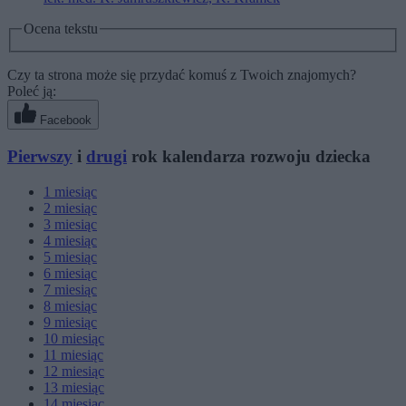
Ocena tekstu
Czy ta strona może się przydać komuś z Twoich znajomych?
Poleć ją:
Facebook
Pierwszy
i
drugi
rok kalendarza rozwoju dziecka
1
miesiąc
2
miesiąc
3
miesiąc
4
miesiąc
5
miesiąc
6
miesiąc
7
miesiąc
8
miesiąc
9
miesiąc
10
miesiąc
11
miesiąc
12
miesiąc
13
miesiąc
14
miesiąc