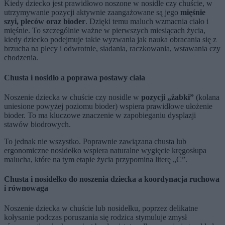
Kiedy dziecko jest prawidłowo noszone w nosidle czy chuście, w
utrzymywanie pozycji aktywnie zaangażowane są jego
mięśnie
szyi, pleców oraz bioder
. Dzięki temu maluch wzmacnia ciało i
mięśnie. To szczególnie ważne w pierwszych miesiącach życia,
kiedy dziecko podejmuje takie wyzwania jak nauka obracania się z
brzucha na plecy i odwrotnie, siadania, raczkowania, wstawania czy
chodzenia.
Chusta i nosidło a poprawa postawy ciała
Noszenie dziecka w chuście czy nosidle w
pozycji „żabki”
(kolana
uniesione powyżej poziomu bioder) wspiera prawidłowe ułożenie
bioder. To ma kluczowe znaczenie w zapobieganiu dysplazji
stawów biodrowych.
To jednak nie wszystko. Poprawnie zawiązana chusta lub
ergonomiczne nosidełko wspiera naturalne wygięcie kręgosłupa
malucha, które na tym etapie życia przypomina literę „C”.
Chusta i nosidełko do noszenia dziecka a koordynacja ruchowa
i równowaga
Noszenie dziecka w chuście lub nosidełku, poprzez delikatne
kołysanie podczas poruszania się rodzica stymuluje zmysł