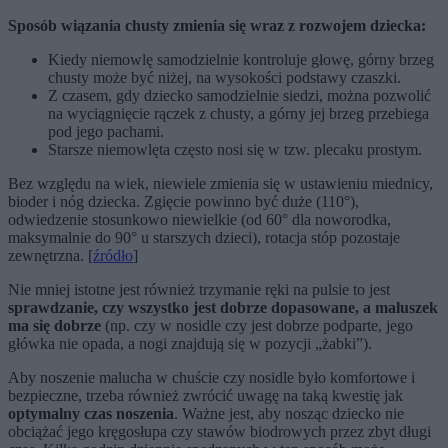
Sposób wiązania chusty zmienia się wraz z rozwojem dziecka:
Kiedy niemowlę samodzielnie kontroluje głowę, górny brzeg
chusty może być niżej, na wysokości podstawy czaszki.
Z czasem, gdy dziecko samodzielnie siedzi, można pozwolić
na wyciągnięcie rączek z chusty, a górny jej brzeg przebiega
pod jego pachami.
Starsze niemowlęta często nosi się w tzw. plecaku prostym.
Bez względu na wiek, niewiele zmienia się w ustawieniu miednicy,
bioder i nóg dziecka. Zgięcie powinno być duże (110°),
odwiedzenie stosunkowo niewielkie (od 60° dla noworodka,
maksymalnie do 90° u starszych dzieci), rotacja stóp pozostaje
zewnętrzna. [
źródło
]
Nie mniej istotne jest również trzymanie ręki na pulsie to jest
sprawdzanie, czy wszystko jest dobrze dopasowane, a maluszek
ma się dobrze
(np. czy w nosidle czy jest dobrze podparte, jego
główka nie opada, a nogi znajdują się w pozycji „żabki”).
Aby noszenie malucha w chuście czy nosidle było komfortowe i
bezpieczne, trzeba również zwrócić uwagę na taką kwestię jak
optymalny czas noszenia
. Ważne jest, aby nosząc dziecko nie
obciążać jego kręgosłupa czy stawów biodrowych przez zbyt długi