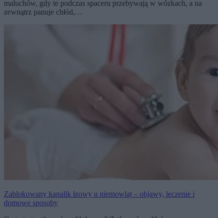
maluchów, gdy te podczas spaceru przebywają w wózkach, a na
zewnątrz panuje chłód,…
Zablokowany kanalik łzowy u niemowląt – objawy, leczenie i
domowe sposoby