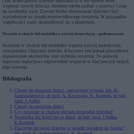
czas. Kilka godzin dziennie spędzanych w ten sposób może
wspierać rozwój dziecka, niemniej trzeba zadbać o przerwy i czas
na swobodny ruch. Zawsze trzeba obserwować dziecko i być
wyczulonym na oznaki nieprawidłowego noszenia. W przypadku
wątpliwości warto skonsultować się z ekspertem.
Noszenie w chuście lub nosidełku a rozwój niemowlęcia – podsumowanie
Noszenie w chuście lub nosidełku wspiera rozwój motoryczny,
emocjonalny i fizyczny dziecka. Kluczowe jest jednak prawidłowe
dopasowanie akcesoriów oraz technika noszenia. To pozwoli
zapewnić maluchowi odpowiednie wsparcie w kluczowych fazach
jego rozwoju.
Bibliografia
Chusty do noszenia dzieci - najczęstsze pytania, lek. K.
Jamruszkiewicz, dr med. A. Koczwara, K. Kramek, dr hab.
med. J. Sułko
Chusty do noszenia dzieci
Czy noszenie w chuście obciąża kręgosłup dziecka?
Nosidełka dla dzieci na co dzień, dr hab. med. J.Sułko,
K.Kramek
Dlaczego nie nosić dziecka w nosidle przodem do świata?
lek. med. K. Jamruszkiewicz, K. Kramek