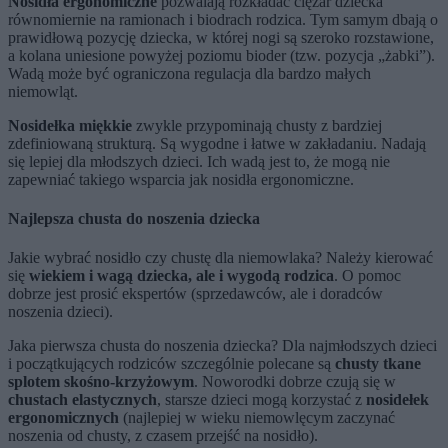
Nosidła ergonomiczne
pozwalają rozkładać ciężar dziecka
równomiernie na ramionach i biodrach rodzica. Tym samym dbają o
prawidłową pozycję dziecka, w której nogi są szeroko rozstawione,
a kolana uniesione powyżej poziomu bioder (tzw. pozycja „żabki”).
Wadą może być ograniczona regulacja dla bardzo małych
niemowląt.
Nosidełka miękkie
zwykle przypominają chusty z bardziej
zdefiniowaną strukturą. Są wygodne i łatwe w zakładaniu. Nadają
się lepiej dla młodszych dzieci. Ich wadą jest to, że mogą nie
zapewniać takiego wsparcia jak nosidła ergonomiczne.
Najlepsza chusta do noszenia dziecka
Jakie wybrać nosidło czy chustę dla niemowlaka? Należy kierować
się
wiekiem i wagą dziecka, ale i wygodą rodzica
. O pomoc
dobrze jest prosić ekspertów (sprzedawców, ale i doradców
noszenia dzieci).
Jaka pierwsza chusta do noszenia dziecka? Dla najmłodszych dzieci
i początkujących rodziców szczególnie polecane są
chusty tkane
splotem skośno-krzyżowym
. Noworodki dobrze czują się w
chustach elastycznych
, starsze dzieci mogą korzystać z
nosidełek
ergonomicznych
(najlepiej w wieku niemowlęcym zaczynać
noszenia od chusty, z czasem przejść na nosidło).