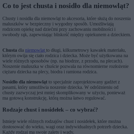
Co to jest chusta i nosidło dla niemowląt?
Chusty i nosidła dla niemowląt to akcesoria, które służą do noszenia
maluszków w bezpieczny i wygodny sposób. Umożliwiają
rodzicom opiekę nad dziećmi przy zachowaniu mobilności i
swobody rąk, zapewniając bliskość między opiekunem a dzieckiem.
Chusta
dla
niemowląt
to długi, kilkumetrowy kawałek materiału,
którym owija się ciało rodzica i dziecka. Może być użytkowana na
wiele różnych sposobów (np. na biodrze, z przodu, na plecach).
Noszenie maluszka w chuście pozwala na równomierne rozłożenie
ciężaru dziecka na plecy, biodra i ramiona rodzica.
Nosidło dla niemowląt
to specjalnie zaprojektowany gadżet z
pasami, który umożliwia noszenie dziecka. W odróżnieniu od
chusty zazwyczaj jest mniej skomplikowany w użyciu, ponieważ
ma gotową konstrukcję, którą można łatwo regulować.
Rodzaje chust i nosidełek – co wybrać?
Istnieje wiele różnych rodzajów chust i nosidełek, które można
dostosować do wieku, wagi oraz indywidualnych potrzeb dziecka.
Każdy rodzaj ma swoje zalety i wady.