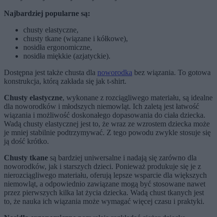
Najbardziej popularne są:
chusty elastyczne,
chusty tkane (wiązane i kółkowe),
nosidła ergonomiczne,
nosidła miękkie (azjatyckie).
Dostępna jest także chusta dla
noworodka
bez wiązania. To gotowa
konstrukcja, którą zakłada się jak t-shirt.
Chusty elastyczne
, wykonane z rozciągliwego materiału, są idealne
dla noworodków i młodszych niemowląt. Ich zaletą jest łatwość
wiązania i możliwość doskonałego dopasowania do ciała dziecka.
Wadą chusty elastycznej jest to, że wraz ze wzrostem dziecka może
je mniej stabilnie podtrzymywać. Z tego powodu zwykle stosuje się
ją dość krótko.
Chusty tkane
są bardziej uniwersalne i nadają się zarówno dla
noworodków, jak i starszych dzieci. Ponieważ produkuje się je z
nierozciągliwego materiału, oferują lepsze wsparcie dla większych
niemowląt, a odpowiednio zawiązane mogą być stosowane nawet
przez pierwszych kilka lat życia dziecka. Wadą chust tkanych jest
to, że nauka ich wiązania może wymagać więcej czasu i praktyki.