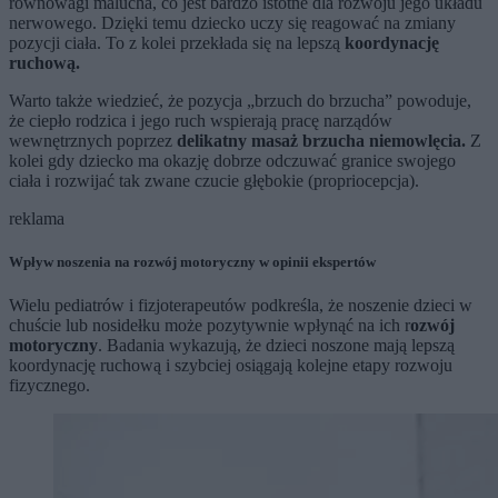
równowagi malucha, co jest bardzo istotne dla rozwoju jego układu
nerwowego. Dzięki temu dziecko uczy się reagować na zmiany
pozycji ciała. To z kolei przekłada się na lepszą
koordynację
ruchową.
Warto także wiedzieć, że pozycja „brzuch do brzucha” powoduje,
że ciepło rodzica i jego ruch wspierają pracę narządów
wewnętrznych poprzez
delikatny masaż brzucha niemowlęcia.
Z
kolei gdy dziecko ma okazję dobrze odczuwać granice swojego
ciała i rozwijać tak zwane czucie głębokie (propriocepcja).
reklama
Wpływ noszenia na rozwój motoryczny w opinii ekspertów
Wielu pediatrów i fizjoterapeutów podkreśla, że noszenie dzieci w
chuście lub nosidełku może pozytywnie wpłynąć na ich r
ozwój
motoryczny
. Badania wykazują, że dzieci noszone mają lepszą
koordynację ruchową i szybciej osiągają kolejne etapy rozwoju
fizycznego.