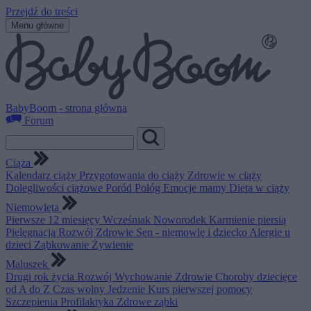
Przejdź do treści
Menu główne
BabyBoom - strona główna
Forum
Ciąża
Kalendarz ciąży
Przygotowania do ciąży
Zdrowie w ciąży
Dolegliwości ciążowe
Poród
Połóg
Emocje mamy
Dieta w ciąży
Niemowlęta
Pierwsze 12 miesięcy
Wcześniak
Noworodek
Karmienie piersią
Pielęgnacja
Rozwój
Zdrowie
Sen - niemowlę i dziecko
Alergie u
dzieci
Ząbkowanie
Żywienie
Maluszek
Drugi rok życia
Rozwój
Wychowanie
Zdrowie
Choroby dziecięce
od A do Z
Czas wolny
Jedzenie
Kurs pierwszej pomocy
Szczepienia
Profilaktyka
Zdrowe ząbki