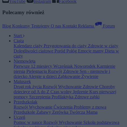
YouTube
Instagram
Facebook
Polecamy również
Blog
Konkursy
Testujemy
O nas
Kontakt
Reklama
Forum
Start
Ciąża
Kalendarz ciąży
Przygotowania do ciąży
Zdrowie w ciąży
Dolegliwości ciążowe
Poród
Połóg
Emocje mamy
Dieta w
ciąży
Niemowlęta
Pierwsze 12 miesięcy
Wcześniak
Noworodek
Karmienie
piersią
Pielęgnacja
Rozwój
Zdrowie
Sen - niemowlę i
dziecko
Alergie u dzieci
Ząbkowanie
Żywienie
Maluszek
Drugi rok życia
Rozwój
Wychowanie
Zdrowie
Choroby
dziecięce od A do Z
Czas wolny
Jedzenie
Kurs pierwszej
pomocy
Szczepienia
Profilaktyka
Zdrowe ząbki
Przedszkolak
Rozwój
Wychowanie
Ćwiczenia
Problemy z mową
Przedszkole
Zabawy
Zerówka
Twórcza Mama
Uczeń
Pomoc w nauce
Rozwój
Wychowanie
Szkoła podstawowa