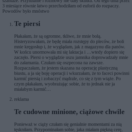
szantaże. Przytulanie i rozmowy nie dały skutku. Od tego dnia przez
3 miesiące równie łatwo przechodziłam od euforii do rozpaczy.
Powodów było mnóstwo
Te piersi
Płakałam, że są ogromne, tkliwe, że mnie bolą.
Histeryzowałam, że będę miała rozstępy do pleców, że boli
mnie kręgosłup i, że wyglądam, jak z magazynu dla panów.
W końcu unormowała mi się laktacja i …wtedy dopiero się
zaczęło. Piersi o wyglądzie uszu jamnika doprowadzały mnie
do załamania. Czułam się oszpecona na zawsze.
Rozpaczałam, że jestem skazana na operację plastyczną
biustu, a ja się boję operacji i wkurzałam, że to faceci powinni
karmić piersią i zobaczyć mądrale, co się z tym wiąże. Po
czym płakałam, wyobrażając sobie, że to jednak nie ja
miałabym karmić…
reklama
Te cudowne minione, ciążowe chwile
Ponieważ w ciąży czułam się genialnie momentami za nią
tęskniłam. Przypominałam sobie, jaka miałam piękną cerę,