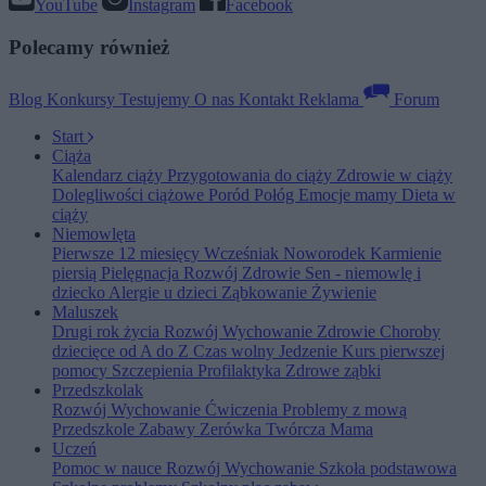
YouTube
Instagram
Facebook
Polecamy również
Blog
Konkursy
Testujemy
O nas
Kontakt
Reklama
Forum
Start
Ciąża
Kalendarz ciąży
Przygotowania do ciąży
Zdrowie w ciąży
Dolegliwości ciążowe
Poród
Połóg
Emocje mamy
Dieta w
ciąży
Niemowlęta
Pierwsze 12 miesięcy
Wcześniak
Noworodek
Karmienie
piersią
Pielęgnacja
Rozwój
Zdrowie
Sen - niemowlę i
dziecko
Alergie u dzieci
Ząbkowanie
Żywienie
Maluszek
Drugi rok życia
Rozwój
Wychowanie
Zdrowie
Choroby
dziecięce od A do Z
Czas wolny
Jedzenie
Kurs pierwszej
pomocy
Szczepienia
Profilaktyka
Zdrowe ząbki
Przedszkolak
Rozwój
Wychowanie
Ćwiczenia
Problemy z mową
Przedszkole
Zabawy
Zerówka
Twórcza Mama
Uczeń
Pomoc w nauce
Rozwój
Wychowanie
Szkoła podstawowa