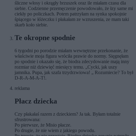
śliczne włosy i okrągły brzuszek oraz ile miałam czasu dla
siebie. Codzienne przemęczenie powodowało, że łzy same mi
ciekły po policzkach. Potem patrzyłam na synka spokojnie
śpiącego w łóżeczku i płakałam ze wzruszenia, ze mam taki
skarb koło siebie.
Te okropne spodnie
6 tygodni po porodzie miałam wewnętrzne przekonanie, że
właściwie moja figura wróciła prawie do normy. Sięgnęłam
po spodnie i okazało się, że biodra zdecydowanie mają inny
rozmiar niż dziewięć miesięcy temu. „Cycki, jak uszy
jamnika. Pupa, jak szafa trzydrzwiowa! „ Rozumiecie? To był
D-R-A-M-A-T!.
reklama
Płacz dziecka
Czy płakałaś razem z dzieckiem? Ja tak. Byłam totalnie
sfrustrowana:
Po pierwsze, że Misio płacze.
Po drugie, że nie wiem z jakiego powodu.
Po trzecie, że nie przestaje. Biedne dziecko pewnie patrzyło