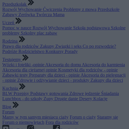
Przedszkolak
Rozwój
Wychowanie
Ćwiczenia
Problemy z mową
Przedszkole
Zabawy
Zerówka
Twórcza Mama
Uczeń
Pomoc w nauce
Rozwój
Wychowanie
Szkoła podstawowa
Szkolne
problemy
Szkolny plac zabaw
Rodzina
Prawo dla rodziców
Zakupy
Związki i seks
Co po rozwodzie?
Podróże
Rodzicielstwo
Konkursy
Porady
Testujemy
Wózki i foteliki -opinie
Akcesoria do domu
Akcesoria do karmienia
Akcesoria dla ciężarnej opinie
Kosmetyki dla rodziców - opinie
Zabawki testy
Preparaty dla dzieci - opinie
Akcesoria do pielęgnacji
- opinie
Zdrowie i odżywianie dzieci - produkty
Zakupy dla dzieci
Kuchnia
BLW
Przepisy
Podstawy gotowania
Zdrowe jedzenie
Śniadania
Lunchbox - do szkoły
Zupy
Drugie danie
Desery
Kolacje
Blog
Forum
Mamy w tym samym miesiącu ciąży
Forum o ciąży
Staramy się
Forum o niemowlętach
Fora dla rodziców