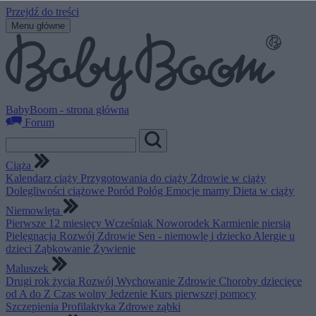
Przejdź do treści
Menu główne
BabyBoom - strona główna
Forum
Ciąża
Kalendarz ciąży
Przygotowania do ciąży
Zdrowie w ciąży
Dolegliwości ciążowe
Poród
Połóg
Emocje mamy
Dieta w ciąży
Niemowlęta
Pierwsze 12 miesięcy
Wcześniak
Noworodek
Karmienie piersią
Pielęgnacja
Rozwój
Zdrowie
Sen - niemowlę i dziecko
Alergie u
dzieci
Ząbkowanie
Żywienie
Maluszek
Drugi rok życia
Rozwój
Wychowanie
Zdrowie
Choroby dziecięce
od A do Z
Czas wolny
Jedzenie
Kurs pierwszej pomocy
Szczepienia
Profilaktyka
Zdrowe ząbki