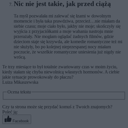
Nic nie jest takie, jak przed ciążą
Ta myśl pozwalała mi zalewać się łzami w dowolnym
momencie i była taka prawdziwa, przecież…nie miałam da
siebie czasu; moje ciało było, jakby nie moje; skończyły się
wyjścia z przyjaciółkami a moje wahania nastroju mnie
przerażały. Nie mogłam oglądać żadnych filmów, gdzie
dzieciom staje się krzywda, ale komedie romantyczne też mi
nie służyły, bo po kolejnej nieprzespanej nocy miałam
poczucie, że wszelkie romantyczne uniesienia już nigdy nie
wrócą.
Te trzy miesiące to był totalnie zwariowany czas w moim życiu,
kiedy stałam się chyba niewolnicą własnych hormonów. A ciebie
jakie sytuacje prowokowały do płaczu?
Luiza Mikaszewska
Ocena tekstu
Czy ta strona może się przydać komuś z Twoich znajomych?
Poleć ją:
Facebook