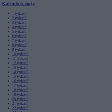
Kalendarz ciąży
1
tydzień
2
tydzień
3
tydzień
4
tydzień
5
tydzień
6
tydzień
7
tydzień
8
tydzień
9
tydzień
10
tydzień
11
tydzień
12
tydzień
13
tydzień
14
tydzień
15
tydzień
16
tydzień
17
tydzień
18
tydzień
19
tydzień
20
tydzień
21
tydzień
22
tydzień