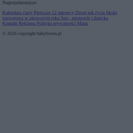
Najpopularniejsze:
Kalendarz ciąży
Pierwsze 12 miesięcy
Drugi rok życia
Skoki
rozwojowe w pierwszym roku
Sen - niemowlę i dziecko
Kontakt
Reklama
Polityka prywatności
Mapa
© 2026 copyright babyboom.pl