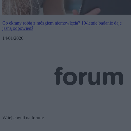
Co ekrany robią z mózgiem niemowlęcia? 10-letnie badanie daje
jasną odpowiedź
14/01/2026
W tej chwili na forum: