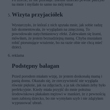
na mnie i myślało to samo na mój temat
Wizyta przyjaciółek
Wystarczyło, że któraś z nich spytała mnie, jak sobie radzę
lub skomentowała, że wyglądam na zmęczoną. To
powodowało natychmiastowy efekt. Zalewałam się łzami,
mówiłam, że jestem beznadziejną mamą. Chyba musiałam
robić piorunujące wrażenie, bo na razie obie nie chcą mieć
dzieci.
reklama
Podstępny bałagan
Przed porodem miałam wizję, że jestem doskonałą mamą i
panią domu. Okazało się, że rzeczywistość nie wygląda
równie pięknie, jak na zdjęciach, a ja tak chciałam żeby było
perfekcyjnie. Kiedy miała przyjść do mnie położna
środowiskowa płakałam mężowi w mankiet, że z pewnością
nam zabiorą dziecko, bo nie wymyłam szyb i nie zdążyłam
wyprasować ubrań.