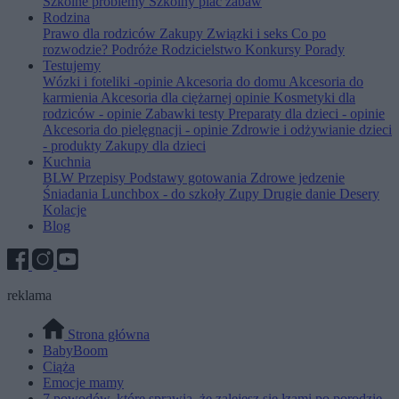
Szkolne problemy
Szkolny plac zabaw
Rodzina
Prawo dla rodziców
Zakupy
Związki i seks
Co po
rozwodzie?
Podróże
Rodzicielstwo
Konkursy
Porady
Testujemy
Wózki i foteliki -opinie
Akcesoria do domu
Akcesoria do
karmienia
Akcesoria dla ciężarnej opinie
Kosmetyki dla
rodziców - opinie
Zabawki testy
Preparaty dla dzieci - opinie
Akcesoria do pielęgnacji - opinie
Zdrowie i odżywianie dzieci
- produkty
Zakupy dla dzieci
Kuchnia
BLW
Przepisy
Podstawy gotowania
Zdrowe jedzenie
Śniadania
Lunchbox - do szkoły
Zupy
Drugie danie
Desery
Kolacje
Blog
reklama
Strona główna
BabyBoom
Ciąża
Emocje mamy
7 powodów, które sprawią, że zalejesz się łzami po porodzie