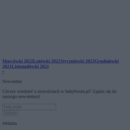
Marcówki 2022
Lutówki 2022
Styczniówki 2022
Grudniówki
2021
Listopadówki 2021
•
Newsletter
Chcesz wiedzieć o nowościach w babyboom.pl? Zapisz się do
naszego newslettera!
Dołącz
reklama