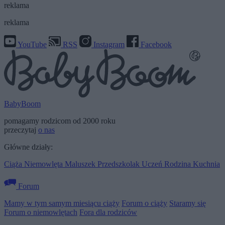
reklama
reklama
YouTube
RSS
Instagram
Facebook
BabyBoom
pomagamy rodzicom od 2000 roku
przeczytaj
o nas
Główne działy:
Ciąża
Niemowlęta
Maluszek
Przedszkolak
Uczeń
Rodzina
Kuchnia
Forum
Mamy w tym samym miesiącu ciąży
Forum o ciąży
Staramy się
Forum o niemowlętach
Fora dla rodziców