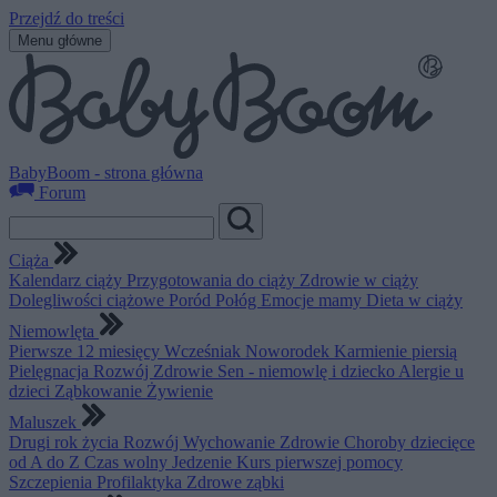
Przejdź do treści
Menu główne
BabyBoom - strona główna
Forum
Ciąża
Kalendarz ciąży
Przygotowania do ciąży
Zdrowie w ciąży
Dolegliwości ciążowe
Poród
Połóg
Emocje mamy
Dieta w ciąży
Niemowlęta
Pierwsze 12 miesięcy
Wcześniak
Noworodek
Karmienie piersią
Pielęgnacja
Rozwój
Zdrowie
Sen - niemowlę i dziecko
Alergie u
dzieci
Ząbkowanie
Żywienie
Maluszek
Drugi rok życia
Rozwój
Wychowanie
Zdrowie
Choroby dziecięce
od A do Z
Czas wolny
Jedzenie
Kurs pierwszej pomocy
Szczepienia
Profilaktyka
Zdrowe ząbki