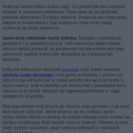
Jesteś już bardzo blisko końca ciąży. Za tydzień lub dwa będziesz
trzymać w ramionach maleństwo. Teraz skup się na śledzeniu
poziomu aktywności Twojego malucha. Ponieważ ma coraz mniej
miejsca w twojej macicy jego kopnięcia i inne ruchy mogą
wydawać się mniej stanowcze.
Sprawdzaj codziennie ruchy dziecka.
Najlepiej o podobnych
godzinach i w podobnej pozycji. Jeśli zauważysz jakieś zmiany -
dziecko będzie poruszać się gwałtownie lub nieoczekiwanie jego
aktywność spadnie koniecznie skontaktuj się z położną lub
lekarzem.
Kilka lub kilkanaście dni przed
porodem
część kobiet zauważa
odejście czopu śluzowego
,
czyli gęstej wydzieliny z pochwy (u
innych czop odchodzi już w czasie porodu) tkwiącej jak korek w
szyjce macicy. Jeśli wydzielina jest różowa lub z pasemkami krwi,
oznacza to że poród odbędzie się najprawdopodobniej w ciągu
następnych 24 godzin.
Prawdopodobnie twój brzuch się obniżył, więc powinno ci się teraz
dużo łatwej oddychać. Może pojawić się też większy apetyt.
Jednocześnie dziecko schodząc do kanału rodnego może uciskać na
pęcherz zwiększając ilość twoich wizyt w toalecie. Niestety to czas,
kiedy możesz odczuwać coraz większą bolesność w okolicach
pachwin i krzyża.