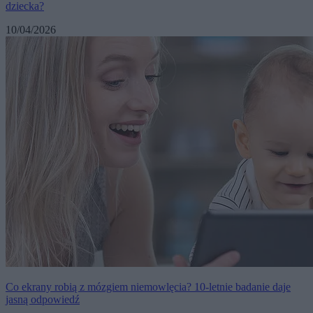
dziecka?
10/04/2026
Co ekrany robią z mózgiem niemowlęcia? 10-letnie badanie daje
jasną odpowiedź