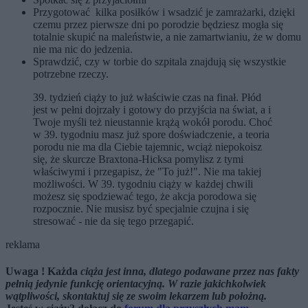
Przygotować kilka posiłków i wsadzić je zamrażarki, dzięki
czemu przez pierwsze dni po porodzie będziesz mogła się
totalnie skupić na maleństwie, a nie zamartwianiu, że w domu
nie ma nic do jedzenia.
Sprawdzić, czy w torbie do szpitala znajdują się wszystkie
potrzebne rzeczy.
39. tydzień ciąży to już właściwie czas na finał. Płód
jest w pełni dojrzały i gotowy do przyjścia na świat, a i
Twoje myśli też nieustannie krążą wokół porodu. Choć
w 39. tygodniu masz już spore doświadczenie, a teoria
porodu nie ma dla Ciebie tajemnic, wciąż niepokoisz
się, że skurcze Braxtona-Hicksa pomylisz z tymi
właściwymi i przegapisz, że "To już!". Nie ma takiej
możliwości. W 39. tygodniu ciąży w każdej chwili
możesz się spodziewać tego, że akcja porodowa się
rozpocznie. Nie musisz być specjalnie czujna i się
stresować - nie da się tego przegapić.
reklama
Uwaga ! Każda
ciąża jest inna, dlatego podawane przez nas fakty
pełnią jedynie funkcję orientacyjną. W razie jakichkolwiek
wątpliwości, skontaktuj się ze swoim lekarzem lub położną.