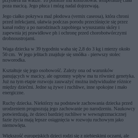
przybiera na wadze. To pomoże mu kontrolować temperaturę ciała
poza macicą. Jego płuca i mózg nadal dojrzewają.
Jego ciałko pokrywa maź płodowa (vernix caseosa), która chroni
przed infekcjami, ułatwia podczas porodu przeciśnięcie się przez
kanał rodny a po narodzinach zapobiega wysuszaniu skóry i
zapewnia jej prawidłowe ph i ochronę przed chorobotwórczymi
drobnoustrojami.
Waga dziecka w 39 tygodniu waha się 2,8 do 3 kg i mierzy około
50 cm. W jego jelitach znajduje się smółka - pierwszy stolec
noworodka.
Kształtuje się jego osobowość. Zależy ona od warunków
panujących w macicy, ale ogromny wpływ ma tu również genetyka.
Już na tym etapie rozwoju zauważyć można indywidualne różnice
między dziećmi. Jedne są żywe i ruchliwe, inne spokojne i mało
energiczne.
Ruchy dziecka. Niektórzy na podstawie zachowania dziecka przed
urodzeniem prognozują jego zachowanie po narodzeniu. Naukowcy
potwierdzają, że dzieci bardziej ruchliwe w wewnątrzmacicznej
fazie życia mają lepsze osiągnięcia w rozwoju ruchowym jako
niemowlęta.
Większość europejskich dzieci rodzi się z niebieskimi oczami, ale