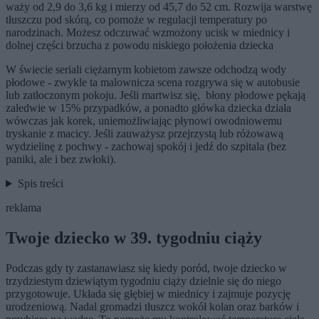
waży od 2,9 do 3,6 kg i mierzy od 45,7 do 52 cm. Rozwija warstwę
tłuszczu pod skórą, co pomoże w regulacji temperatury po
narodzinach. Możesz odczuwać wzmożony ucisk w miednicy i
dolnej części brzucha z powodu niskiego położenia dziecka
W świecie seriali ciężarnym kobietom zawsze odchodzą wody
płodowe - zwykle ta malownicza scena rozgrywa się w autobusie
lub zatłoczonym pokoju. Jeśli martwisz się, błony płodowe pękają
zaledwie w 15% przypadków, a ponadto główka dziecka działa
wówczas jak korek, uniemożliwiając płynowi owodniowemu
tryskanie z macicy. Jeśli zauważysz przejrzystą lub różowawą
wydzielinę z pochwy - zachowaj spokój i jedź do szpitala (bez
paniki, ale i bez zwłoki).
Spis treści
reklama
Twoje dziecko w 39. tygodniu ciąży
Podczas gdy ty zastanawiasz się kiedy poród, twoje dziecko w
trzydziestym dziewiątym tygodniu ciąży dzielnie się do niego
przygotowuje. Układa się głębiej w miednicy i zajmuje pozycję
urodzeniową. Nadal gromadzi tłuszcz wokół kolan oraz barków i