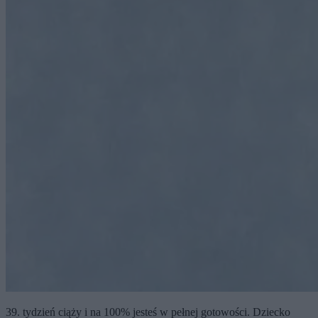
39. tydzień ciąży i na 100% jesteś w pełnej gotowości. Dziecko