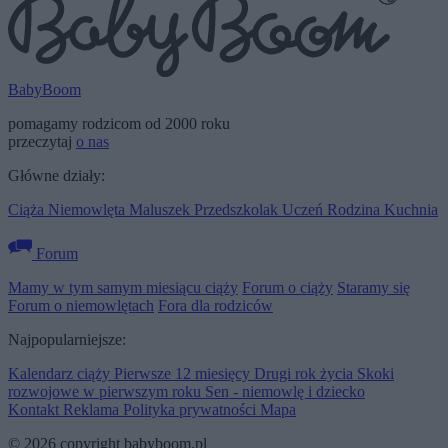
BabyBoom
pomagamy rodzicom od 2000 roku
przeczytaj
o nas
Główne działy:
Ciąża
Niemowlęta
Maluszek
Przedszkolak
Uczeń
Rodzina
Kuchnia
Forum
Mamy w tym samym miesiącu ciąży
Forum o ciąży
Staramy się
Forum o niemowlętach
Fora dla rodziców
Najpopularniejsze:
Kalendarz ciąży
Pierwsze 12 miesięcy
Drugi rok życia
Skoki
rozwojowe w pierwszym roku
Sen - niemowlę i dziecko
Kontakt
Reklama
Polityka prywatności
Mapa
© 2026 copyright babyboom.pl