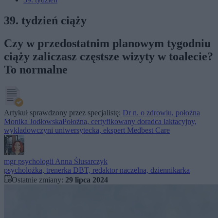
39. tydzień ciąży
Czy w przedostatnim planowym tygodniu
ciąży zaliczasz częstsze wizyty w toalecie?
To normalne
Artykuł sprawdzony przez specjalistę:
Dr n. o zdrowiu, położna
Monika Jodłowska
Położna, certyfikowany doradca laktacyjny,
wykładowczyni uniwersytecka, ekspert Medbest Care
mgr psychologii
Anna Ślusarczyk
psycholożka, trenerka DBT, redaktor naczelna, dziennikarka
Ostatnie zmiany:
29 lipca 2024