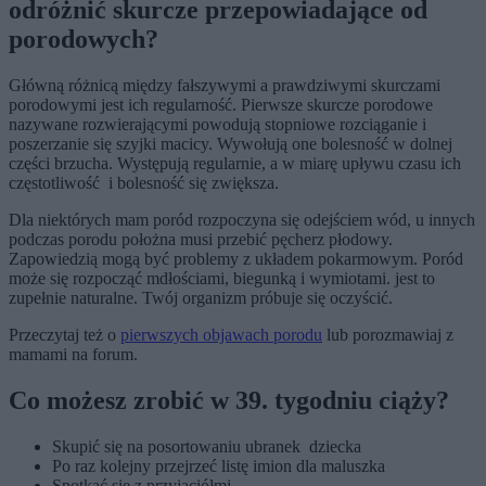
odróżnić skurcze przepowiadające od
porodowych?
Główną różnicą między fałszywymi a prawdziwymi skurczami
porodowymi jest ich regularność. Pierwsze skurcze porodowe
nazywane rozwierającymi powodują stopniowe rozciąganie i
poszerzanie się szyjki macicy. Wywołują one bolesność w dolnej
części brzucha. Występują regularnie, a w miarę upływu czasu ich
częstotliwość i bolesność się zwiększa.
Dla niektórych mam poród rozpoczyna się odejściem wód, u innych
podczas porodu położna musi przebić pęcherz płodowy.
Zapowiedzią mogą być problemy z układem pokarmowym. Poród
może się rozpocząć mdłościami, biegunką i wymiotami. jest to
zupełnie naturalne. Twój organizm próbuje się oczyścić.
Przeczytaj też o
pierwszych objawach porodu
lub porozmawiaj z
mamami na forum.
Co możesz zrobić w 39. tygodniu ciąży?
Skupić się na posortowaniu ubranek dziecka
Po raz kolejny przejrzeć listę imion dla maluszka
Spotkać się z przyjaciółmi