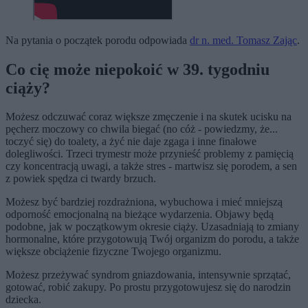
Na pytania o początek porodu odpowiada
dr n. med. Tomasz Zając
.
Co cię może niepokoić w 39. tygodniu
ciąży?
Możesz odczuwać coraz większe zmęczenie i na skutek ucisku na
pęcherz moczowy co chwila biegać (no cóż - powiedzmy, że...
toczyć się) do toalety, a żyć nie daje zgaga i inne finałowe
dolegliwości. Trzeci trymestr może przynieść problemy z pamięcią
czy koncentracją uwagi, a także stres - martwisz się porodem, a sen
z powiek spędza ci twardy brzuch.
Możesz być bardziej rozdrażniona, wybuchowa i mieć mniejszą
odporność emocjonalną na bieżące wydarzenia. Objawy będą
podobne, jak w początkowym okresie ciąży. Uzasadniają to zmiany
hormonalne, które przygotowują Twój organizm do porodu, a także
większe obciążenie fizyczne Twojego organizmu.
Możesz przeżywać syndrom gniazdowania, intensywnie sprzątać,
gotować, robić zakupy. Po prostu przygotowujesz się do narodzin
dziecka.