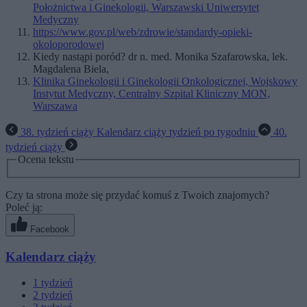
Położnictwa i Ginekologii, Warszawski Uniwersytet
Medyczny
https://www.gov.pl/web/zdrowie/standardy-opieki-
okoloporodowej
Kiedy nastąpi poród? dr n. med. Monika Szafarowska, lek.
Magdalena Biela,
Klinika Ginekologii i Ginekologii Onkologicznej, Wojskowy
Instytut Medyczny, Centralny Szpital Kliniczny MON,
Warszawa
38. tydzień ciąży
Kalendarz ciąży tydzień po tygodniu
40.
tydzień ciąży
Ocena tekstu
Czy ta strona może się przydać komuś z Twoich znajomych?
Poleć ją:
Facebook
Kalendarz ciąży
1
tydzień
2
tydzień