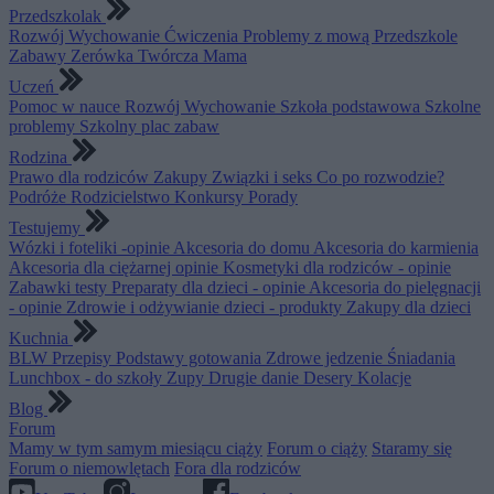
Przedszkolak
Rozwój
Wychowanie
Ćwiczenia
Problemy z mową
Przedszkole
Zabawy
Zerówka
Twórcza Mama
Uczeń
Pomoc w nauce
Rozwój
Wychowanie
Szkoła podstawowa
Szkolne
problemy
Szkolny plac zabaw
Rodzina
Prawo dla rodziców
Zakupy
Związki i seks
Co po rozwodzie?
Podróże
Rodzicielstwo
Konkursy
Porady
Testujemy
Wózki i foteliki -opinie
Akcesoria do domu
Akcesoria do karmienia
Akcesoria dla ciężarnej opinie
Kosmetyki dla rodziców - opinie
Zabawki testy
Preparaty dla dzieci - opinie
Akcesoria do pielęgnacji
- opinie
Zdrowie i odżywianie dzieci - produkty
Zakupy dla dzieci
Kuchnia
BLW
Przepisy
Podstawy gotowania
Zdrowe jedzenie
Śniadania
Lunchbox - do szkoły
Zupy
Drugie danie
Desery
Kolacje
Blog
Forum
Mamy w tym samym miesiącu ciąży
Forum o ciąży
Staramy się
Forum o niemowlętach
Fora dla rodziców