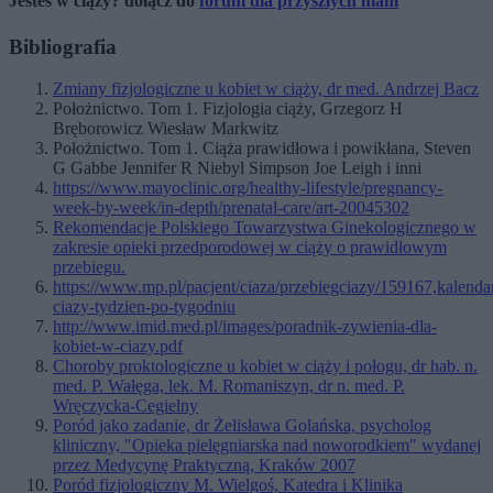
Jesteś w ciąży? dołącz do
forum dla przyszłych mam
Bibliografia
Zmiany fizjologiczne u kobiet w ciąży, dr med. Andrzej Bacz
Położnictwo. Tom 1. Fizjologia ciąży, Grzegorz H
Bręborowicz Wiesław Markwitz
Położnictwo. Tom 1. Ciąża prawidłowa i powikłana, Steven
G Gabbe Jennifer R Niebyl Simpson Joe Leigh i inni
https://www.mayoclinic.org/healthy-lifestyle/pregnancy-
week-by-week/in-depth/prenatal-care/art-20045302
Rekomendacje Polskiego Towarzystwa Ginekologicznego w
zakresie opieki przedporodowej w ciąży o prawidłowym
przebiegu.
https://www.mp.pl/pacjent/ciaza/przebiegciazy/159167,kalenda
ciazy-tydzien-po-tygodniu
http://www.imid.med.pl/images/poradnik-zywienia-dla-
kobiet-w-ciazy.pdf
Choroby proktologiczne u kobiet w ciąży i połogu, dr hab. n.
med. P. Wałęga, lek. M. Romaniszyn, dr n. med. P.
Wręczycka-Cegielny
Poród jako zadanie, dr Żelisława Golańska, psycholog
kliniczny, "Opieka pielęgniarska nad noworodkiem" wydanej
przez Medycynę Praktyczną, Kraków 2007
Poród fizjologiczny M. Wielgoś, Katedra i Klinika