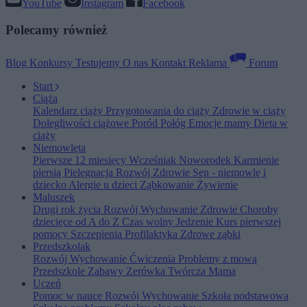
YouTube
Instagram
Facebook
Polecamy również
Blog
Konkursy
Testujemy
O nas
Kontakt
Reklama
Forum
Start
Ciąża
Kalendarz ciąży
Przygotowania do ciąży
Zdrowie w ciąży
Dolegliwości ciążowe
Poród
Połóg
Emocje mamy
Dieta w
ciąży
Niemowlęta
Pierwsze 12 miesięcy
Wcześniak
Noworodek
Karmienie
piersią
Pielęgnacja
Rozwój
Zdrowie
Sen - niemowlę i
dziecko
Alergie u dzieci
Ząbkowanie
Żywienie
Maluszek
Drugi rok życia
Rozwój
Wychowanie
Zdrowie
Choroby
dziecięce od A do Z
Czas wolny
Jedzenie
Kurs pierwszej
pomocy
Szczepienia
Profilaktyka
Zdrowe ząbki
Przedszkolak
Rozwój
Wychowanie
Ćwiczenia
Problemy z mową
Przedszkole
Zabawy
Zerówka
Twórcza Mama
Uczeń
Pomoc w nauce
Rozwój
Wychowanie
Szkoła podstawowa