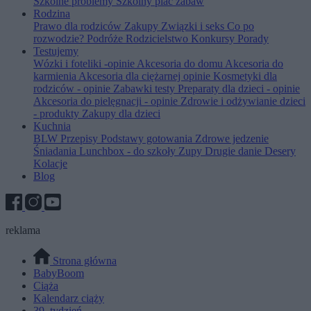
Szkolne problemy
Szkolny plac zabaw
Rodzina
Prawo dla rodziców
Zakupy
Związki i seks
Co po
rozwodzie?
Podróże
Rodzicielstwo
Konkursy
Porady
Testujemy
Wózki i foteliki -opinie
Akcesoria do domu
Akcesoria do
karmienia
Akcesoria dla ciężarnej opinie
Kosmetyki dla
rodziców - opinie
Zabawki testy
Preparaty dla dzieci - opinie
Akcesoria do pielęgnacji - opinie
Zdrowie i odżywianie dzieci
- produkty
Zakupy dla dzieci
Kuchnia
BLW
Przepisy
Podstawy gotowania
Zdrowe jedzenie
Śniadania
Lunchbox - do szkoły
Zupy
Drugie danie
Desery
Kolacje
Blog
reklama
Strona główna
BabyBoom
Ciąża
Kalendarz ciąży
39. tydzień