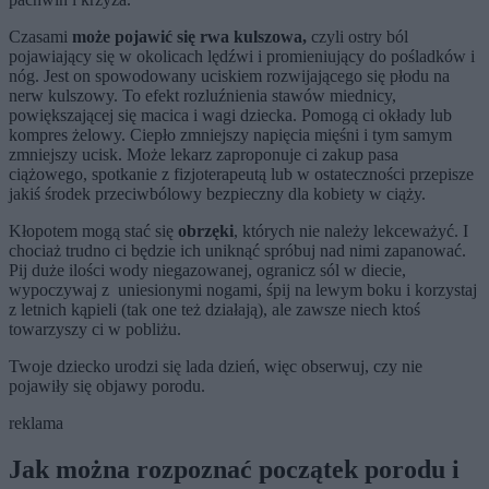
Czasami
może pojawić się rwa kulszowa,
czyli ostry ból
pojawiający się w okolicach lędźwi i promieniujący do pośladków i
nóg. Jest on spowodowany uciskiem rozwijającego się płodu na
nerw kulszowy. To efekt rozluźnienia stawów miednicy,
powiększającej się macica i wagi dziecka. Pomogą ci okłady lub
kompres żelowy. Ciepło zmniejszy napięcia mięśni i tym samym
zmniejszy ucisk. Może lekarz zaproponuje ci zakup pasa
ciążowego, spotkanie z fizjoterapeutą lub w ostateczności przepisze
jakiś środek przeciwbólowy bezpieczny dla kobiety w ciąży.
Kłopotem mogą stać się
obrzęki
, których nie należy lekceważyć. I
chociaż trudno ci będzie ich uniknąć spróbuj nad nimi zapanować.
Pij duże ilości wody niegazowanej, ogranicz sól w diecie,
wypoczywaj z uniesionymi nogami, śpij na lewym boku i korzystaj
z letnich kąpieli (tak one też działają), ale zawsze niech ktoś
towarzyszy ci w pobliżu.
Twoje dziecko urodzi się lada dzień, więc obserwuj, czy nie
pojawiły się objawy porodu.
reklama
Jak można rozpoznać początek porodu i