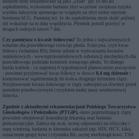
niektóre testy reklamowane są jako „czułe” już 10 dni po
zapłodnieniu, wykonanie badania zbyt wcześnie zwiększa ryzyko
wyniku fałszywie ujemnego ze względu na zbyt niskie stężenie
hormonu hCG. Pamiętaj też, że do zapłodnienia może dojść później
niż wskazuje na to data współżycia. Plemnik potrafi przeżyć w
drogach rodnych nawet 7 dni.
Czy pamiętasz o kwasie foliowym?
To jedna z najważniejszych
witamin dla prawidłowego rozwoju płodu. Folacyna, czyli kwas
foliowy (witamina B9), bierze udział w wytwarzaniu kwasów
nukleinowych - wewnątrzkomórkowych substancji niezbędnych dla
prawidłowego podziału komórek rosnącego płodu. To dlatego
każda kobieta - co najmniej 6 tygodniprzed planowanym poczęciem
- powinna przyjmować kwas foliowy w dawce
0,4 mg dziennie
i
kontynuować suplementację do końca drugiego trymestru ciąży.
Przyjmowanie kwasu foliowego w ciąży zabezpiecza również przed
porodem przedwczesnym i ryzykiem małej masy urodzeniowej
dziecka.
Zgodnie z aktualnymi rekomendacjami Polskiego Towarzystwa
Ginekologów i Położników (PTGiP),
okres poprzedzający ciążę
powinien obejmować konsultację lekarską oraz badania
prekoncepcyjne. Zaleca się m.in. ocenę odporności na różyczkę i
ospę wietrzną, badania w kierunku zakażeń (np. HIV, HCV, kiła),
oznaczenie grupy krwi i czynnika Rh, ocenę morfologii krwi, TSH