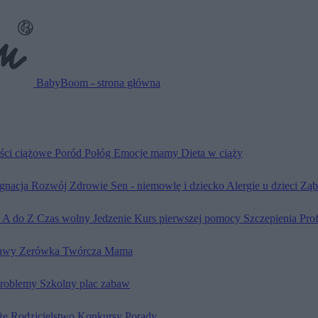
BabyBoom - strona główna
ści ciążowe
Poród
Połóg
Emocje mamy
Dieta w ciąży
ęgnacja
Rozwój
Zdrowie
Sen - niemowlę i dziecko
Alergie u dzieci
Ząb
d A do Z
Czas wolny
Jedzenie
Kurs pierwszej pomocy
Szczepienia
Pro
awy
Zerówka
Twórcza Mama
problemy
Szkolny plac zabaw
że
Rodzicielstwo
Konkursy
Porady