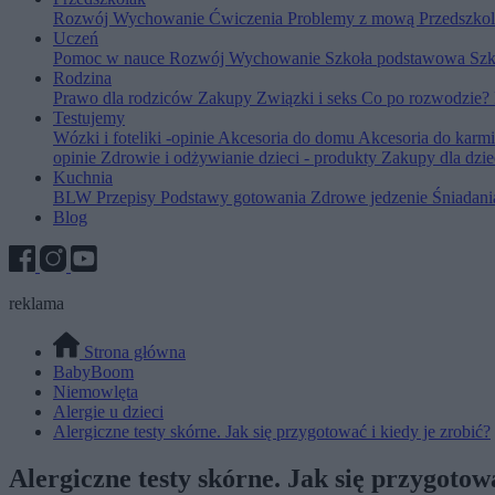
Rozwój
Wychowanie
Ćwiczenia
Problemy z mową
Przedszko
Uczeń
Pomoc w nauce
Rozwój
Wychowanie
Szkoła podstawowa
Szk
Rodzina
Prawo dla rodziców
Zakupy
Związki i seks
Co po rozwodzie?
Testujemy
Wózki i foteliki -opinie
Akcesoria do domu
Akcesoria do karm
opinie
Zdrowie i odżywianie dzieci - produkty
Zakupy dla dzie
Kuchnia
BLW
Przepisy
Podstawy gotowania
Zdrowe jedzenie
Śniadan
Blog
reklama
Strona główna
BabyBoom
Niemowlęta
Alergie u dzieci
Alergiczne testy skórne. Jak się przygotować i kiedy je zrobić?
Alergiczne testy skórne. Jak się przygotowa