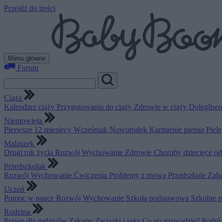
Przejdź do treści
Menu główne
Forum
Ciąża
Kalendarz ciąży
Przygotowania do ciąży
Zdrowie w ciąży
Dolegliwo
Niemowlęta
Pierwsze 12 miesięcy
Wcześniak
Noworodek
Karmienie piersią
Piel
Maluszek
Drugi rok życia
Rozwój
Wychowanie
Zdrowie
Choroby dziecięce o
Przedszkolak
Rozwój
Wychowanie
Ćwiczenia
Problemy z mową
Przedszkole
Zab
Uczeń
Pomoc w nauce
Rozwój
Wychowanie
Szkoła podstawowa
Szkolne 
Rodzina
Prawo dla rodziców
Zakupy
Związki i seks
Co po rozwodzie?
Podró