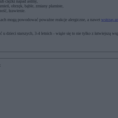
lub ciężki napad astmy,
rumień, obrzęk, bąble, zmiany plamiste,
ność, łzawienie.
dkach mogą powodować poważne reakcje alergiczne, a nawet
wstrząs a
u dzieci starszych, 3-4 letnich - wiąże się to nie tylko z łatwiejszą w
: