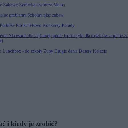
le
Zabawy
Zerówka
Twórcza Mama
olne problemy
Szkolny plac zabaw
Podróże
Rodzicielstwo
Konkursy
Porady
ienia
Akcesoria dla ciężarnej opinie
Kosmetyki dla rodziców - opinie
Z
ci
ia
Lunchbox - do szkoły
Zupy
Drugie danie
Desery
Kolacje
ć i kiedy je zrobić?