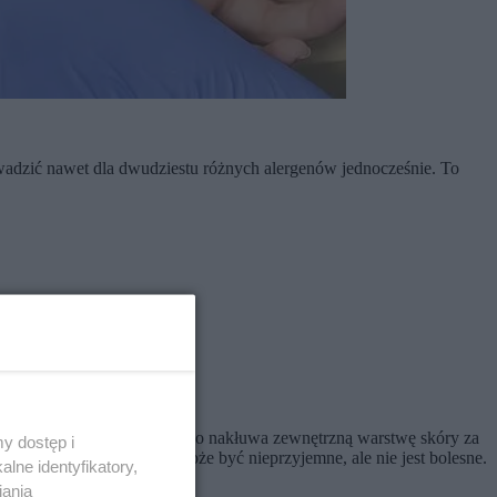
rowadzić nawet dla dwudziestu różnych alergenów jednocześnie. To
je uczulające. Następnie lekko nakłuwa zewnętrzną warstwę skóry za
y dostęp i
oru alergenu. Badanie może być nieprzyjemne, ale nie jest bolesne.
lne identyfikatory,
iania