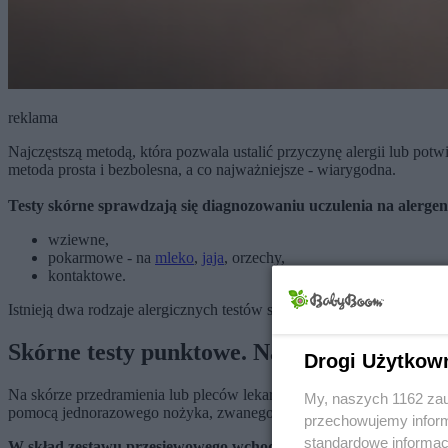
reklama
Najczęstszą metodą, która pozwala ustalić przyczynę alergii lub pot
metoda prosta i bezbolesna, a co najważniejsze - wiarygodna.
Testy skórne sprawdzają się diagnozowaniu uczulenia na alergen
wziewne,
pokarmowe - na
mleko
,
jaja
, orzechy,
kontaktowe.
Istnieją dwa rodzaje alergicznych testów skórnych: skórne testy punk
Skórne testy punktowe. Na czym polega ba
Drogi Użytkow
Na skórze przedramienia lub pleców lekarz lub pielęgniarka umieszc
My, naszych 1162 zau
pomocą jednorazowego nożyka, zwanego lancetem Morrowa Browna. Po 
przechowujemy informa
standardowe informac
W skład zestawu przesiewowego wchodzą: