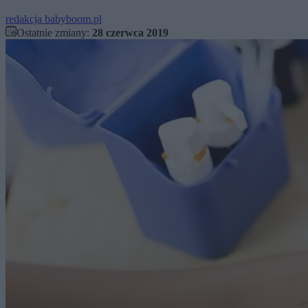
redakcja babyboom.pl
Ostatnie zmiany:
28 czerwca 2019