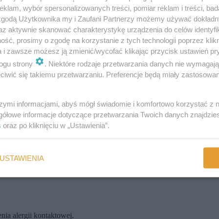
klam, wybór spersonalizowanych treści, pomiar reklam i treści, bad
 zgodą Użytkownika my i Zaufani Partnerzy możemy używać dokład
az aktywnie skanować charakterystykę urządzenia do celów identyfi
ść, prosimy o zgodę na korzystanie z tych technologii poprzez klikn
a i zawsze możesz ją zmienić/wycofać klikając przycisk ustawień pr
ogu strony
. Niektóre rodzaje przetwarzania danych nie wymagaj
iwić się takiemu przetwarzaniu. Preferencje będą miały zastosowania
izjologicznej (brak reakcji) i próbę tzw. dodatnią – w miejscu nałożen
szymi informacjami, abyś mógł świadomie i komfortowo korzystać z
gółowe informacje dotyczące przetwarzania Twoich danych znajdzi
s
oraz po kliknięciu w „Ustawienia”.
ansa, w miejscu jego nałożenia, skóra nieco napuchnie, zaczerwieni się
 jest silnie uczulający. Obrzęk znika po 30-60 minutach.
USTAWIENIA
rach (skala pięciopunktowa, od 0 do 4 plusów). Wynik dodatni to odc
ia alergii kontaktowej.