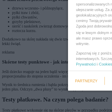
spersonalizowanych re
drzewa wczesno- i późnopylące,
ulepszanie usług. Za
pyłki traw i zbóż,
geolokalizacyjnych or
pyłki chwastów,
cenimy Twoją prywatno
grzyby pleśniowe,
Zgoda jest dobrowoln
sierść i naskórek zwierząt domowych,
roztocza kurzu.
się w lewym dolnym r
ale masz prawo sprzec
Dodatkowo na skórę nakłada się dwie tzw. kontrole: z roztworu soli f
witrynie.
lekki świąd.
reklama
Zapoznaj się z poniż
internetowych. Szcze
Skórne testy punktowe - jak interpretować wyniki
Prywatności
i
Cookie
Jeśli dziecko reaguje na jeden bądź więcej alergenów, w ciągu kwadr
proporcjonalna do stopnia uczulenia - im silniejsza, tym dany alergen
PARTNERZY
Wynik to średnica rumienia i bąbla pokrzywkowego podana w milimet
jeden plus. Odczyn „dwa plusy” to wynik wątpliwy.
Testy płatkowe. Na czym polega badanie?
Testy płatkowe wykonuje się na skórze pleców w przypadku podejrzen