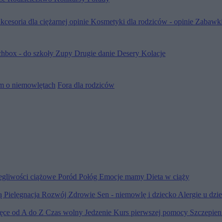
kcesoria dla ciężarnej opinie
Kosmetyki dla rodziców - opinie
Zabawki
hbox - do szkoły
Zupy
Drugie danie
Desery
Kolacje
m o niemowlętach
Fora dla rodziców
egliwości ciążowe
Poród
Połóg
Emocje mamy
Dieta w ciąży
ią
Pielęgnacja
Rozwój
Zdrowie
Sen - niemowlę i dziecko
Alergie u dzi
ięce od A do Z
Czas wolny
Jedzenie
Kurs pierwszej pomocy
Szczepien