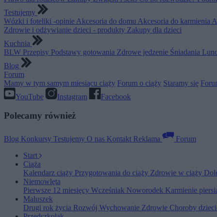
Testujemy
Wózki i foteliki -opinie
Akcesoria do domu
Akcesoria do karmienia
A
Zdrowie i odżywianie dzieci - produkty
Zakupy dla dzieci
Kuchnia
BLW
Przepisy
Podstawy gotowania
Zdrowe jedzenie
Śniadania
Lunc
Blog
Forum
Mamy w tym samym miesiącu ciąży
Forum o ciąży
Staramy się
Foru
YouTube
Instagram
Facebook
Polecamy również
Blog
Konkursy
Testujemy
O nas
Kontakt
Reklama
Forum
Start
Ciąża
Kalendarz ciąży
Przygotowania do ciąży
Zdrowie w ciąży
Dol
Niemowlęta
Pierwsze 12 miesięcy
Wcześniak
Noworodek
Karmienie piers
Maluszek
Drugi rok życia
Rozwój
Wychowanie
Zdrowie
Choroby dziec
Przedszkolak