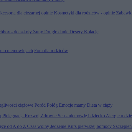
kcesoria dla ciężarnej opinie
Kosmetyki dla rodziców - opinie
Zabawki
hbox - do szkoły
Zupy
Drugie danie
Desery
Kolacje
m o niemowlętach
Fora dla rodziców
egliwości ciążowe
Poród
Połóg
Emocje mamy
Dieta w ciąży
ią
Pielęgnacja
Rozwój
Zdrowie
Sen - niemowlę i dziecko
Alergie u dzi
ięce od A do Z
Czas wolny
Jedzenie
Kurs pierwszej pomocy
Szczepien