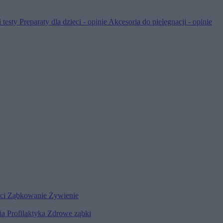
 testy
Preparaty dla dzieci - opinie
Akcesoria do pielęgnacji - opinie
eci
Ząbkowanie
Żywienie
ia
Profilaktyka
Zdrowe ząbki