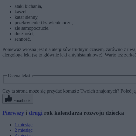
ataki kichania,
kaszel,
katar sienny,
przekrwienie i łzawienie oczu,
złe samopoczucie,
duszności,
senność.
Ponieważ wiosna jest dla alergików trudnym czasem, zarówno z uwagi 
alergologa leki (są to głównie leki antyhistaminowe). Warto też zerk
Ocena tekstu
Czy ta strona może się przydać komuś z Twoich znajomych? Poleć ją
Facebook
Pierwszy
i
drugi
rok kalendarza rozwoju dziecka
1
miesiąc
2
miesiąc
3
miesiąc