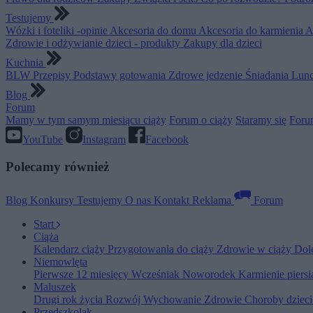
Testujemy
Wózki i foteliki -opinie
Akcesoria do domu
Akcesoria do karmienia
A
Zdrowie i odżywianie dzieci - produkty
Zakupy dla dzieci
Kuchnia
BLW
Przepisy
Podstawy gotowania
Zdrowe jedzenie
Śniadania
Lunc
Blog
Forum
Mamy w tym samym miesiącu ciąży
Forum o ciąży
Staramy się
Foru
YouTube
Instagram
Facebook
Polecamy również
Blog
Konkursy
Testujemy
O nas
Kontakt
Reklama
Forum
Start
Ciąża
Kalendarz ciąży
Przygotowania do ciąży
Zdrowie w ciąży
Dol
Niemowlęta
Pierwsze 12 miesięcy
Wcześniak
Noworodek
Karmienie piers
Maluszek
Drugi rok życia
Rozwój
Wychowanie
Zdrowie
Choroby dziec
Przedszkolak