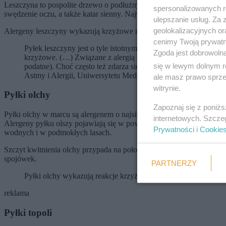
Leszczyna to pospolite drzewo o podłużnych, żółtych kwiatostanach, k
spersonalizowanych re
swędzenie oczu, a także katar sienny. Najwcześniej pyłki leszczyny p
ulepszanie usług. Za
geolokalizacyjnych or
Alergeny leszczyny wykazują krzyżowe reakcje alergiczne z pyłkami
cenimy Twoją prywatno
Pyłek leszczyny jest o tyle istotnym alergenem, że pojawiając si
Zgoda jest dobrowoln
krzyżowe. (…) Związane z alergią wziewną, alergiczne odczyny
się w lewym dolnym r
podatne). Choć często też zdarza się, że występujące u nich rea
Astmy i Alergii, Uniwersytetu Medycznego w Łodzi.
PAP
ale masz prawo sprzec
witrynie.
Pyłki olchy
Zapoznaj się z poniż
Pyłki olchy w marcu są alergenem o najsilniejszym stężeniu. Olcha p
internetowych. Szcze
Alergeny pyłku olszy pojawiają się w powietrzu atmosferycznym bez
Prywatności
i
Cookie
wodnych i w podmokłych lasach.
Szczyt kwitnienia olchy przypada na połowę marca - wówczas jej al
spojówek.
PARTNERZY
Pyłki olchy wykazują reakcje krzyżowe z alergenami leszczyn
reklama
Pyłki topoli