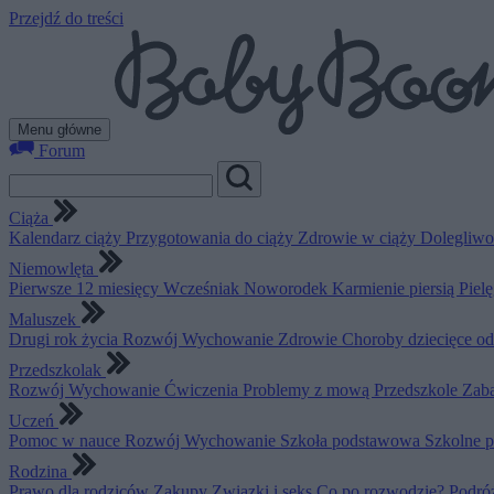
Przejdź do treści
Menu główne
Forum
Ciąża
Kalendarz ciąży
Przygotowania do ciąży
Zdrowie w ciąży
Dolegliwo
Niemowlęta
Pierwsze 12 miesięcy
Wcześniak
Noworodek
Karmienie piersią
Piel
Maluszek
Drugi rok życia
Rozwój
Wychowanie
Zdrowie
Choroby dziecięce o
Przedszkolak
Rozwój
Wychowanie
Ćwiczenia
Problemy z mową
Przedszkole
Zab
Uczeń
Pomoc w nauce
Rozwój
Wychowanie
Szkoła podstawowa
Szkolne 
Rodzina
Prawo dla rodziców
Zakupy
Związki i seks
Co po rozwodzie?
Podró