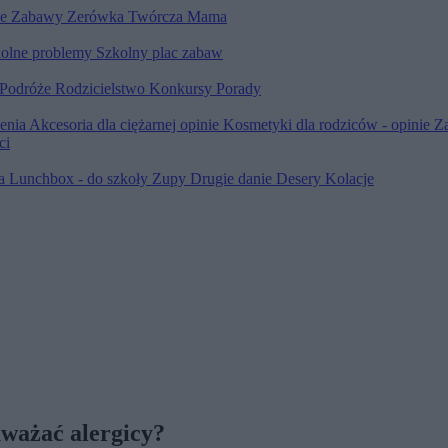
le
Zabawy
Zerówka
Twórcza Mama
olne problemy
Szkolny plac zabaw
Podróże
Rodzicielstwo
Konkursy
Porady
ienia
Akcesoria dla ciężarnej opinie
Kosmetyki dla rodziców - opinie
Z
ci
ia
Lunchbox - do szkoły
Zupy
Drugie danie
Desery
Kolacje
uważać alergicy?