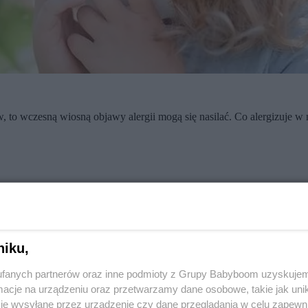
, to wczesną wiosną objawy alergii mogą się nasilać. Co alergizuje w 
e zwłaszcza w dni w słoneczne i bezwietrzne, szczególnie podczas pob
niku,
le to nie wszystko. Pomiędzy pyłkami i pokarmami często dochodzi do
ntakt z alergenem krzyżowym może wywołać u alergika
reakcje alergicz
fanych partnerów oraz inne podmioty z Grupy Babyboom uzyskujem
cje na urządzeniu oraz przetwarzamy dane osobowe, takie jak unika
je wysyłane przez urządzenie czy dane przeglądania w celu zapewn