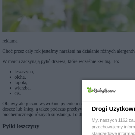
reklama
Choć przez cały rok jesteśmy narażeni na działanie różnych alergenów
W marcu zaczynają pylić drzewa, które wcześnie kwitną. To:
leszczyna,
olcha,
topola,
wierzba,
cis.
Objawy alergiczne wywołane pyleniem roślin potrafią być dokuczliw
Drogi Użytkow
deszcz lub śnieg, a także podczas przebywania w pomieszczeniach. A
biochemicznego różnych substancji. To dlatego nawet pierwszy ko
My, naszych 1162 zau
Pyłki leszczyny
przechowujemy informa
standardowe informac