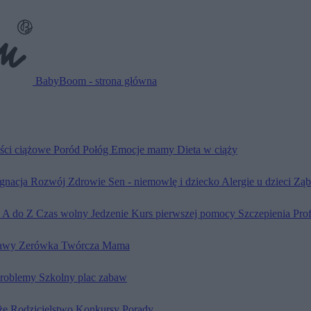
BabyBoom - strona główna
ści ciążowe
Poród
Połóg
Emocje mamy
Dieta w ciąży
ęgnacja
Rozwój
Zdrowie
Sen - niemowlę i dziecko
Alergie u dzieci
Ząb
d A do Z
Czas wolny
Jedzenie
Kurs pierwszej pomocy
Szczepienia
Pro
awy
Zerówka
Twórcza Mama
problemy
Szkolny plac zabaw
że
Rodzicielstwo
Konkursy
Porady