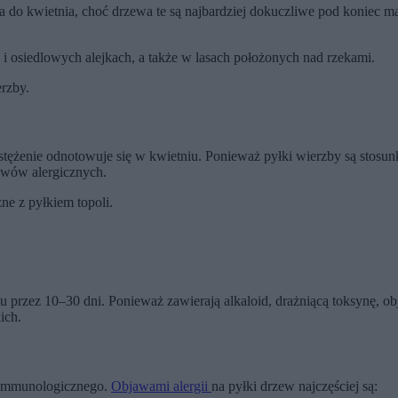
wa do kwietnia, choć drzewa te są najbardziej dokuczliwe pod koniec m
 i osiedlowych alejkach, a także w lasach położonych nad rzekami.
rzby.
tężenie odnotowuje się w kwietniu. Ponieważ pyłki wierzby są stosunko
awów alergicznych.
e z pyłkiem topoli.
zu przez 10–30 dni. Ponieważ zawierają alkaloid, drażniącą toksynę, o
ich.
 immunologicznego.
Objawami alergii
na pyłki drzew najczęściej są: