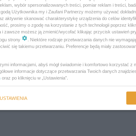
tóre rośnie najczęściej w lasach, ale także na skwerach i parkach. Al
klam, wybór spersonalizowanych treści, pomiar reklam i treści, bad
ojawiają się w powietrzu w najcieplejszych rejonach kraju.
 zgodą Użytkownika my i Zaufani Partnerzy możemy używać dokład
az aktywnie skanować charakterystykę urządzenia do celów identyfi
: brzozy, olchy, buku i dębu oraz z alergenami pokarmowymi (orzechy
ść, prosimy o zgodę na korzystanie z tych technologii poprzez klikn
ę jako pierwszy często toruje drogę do silnej reakcji na pyłki olchy i b
a i zawsze możesz ją zmienić/wycofać klikając przycisk ustawień pr
 zapalne dróg oddechowych sprawiają, że cierpiące na nie osoby części
ogu strony
. Niektóre rodzaje przetwarzania danych nie wymagaj
kcje alergiczne mylnie biorą za infekcje wirusowe - prof. Piotr Kuna, s
iwić się takiemu przetwarzaniu. Preferencje będą miały zastosowania
szymi informacjami, abyś mógł świadomie i komfortowo korzystać z
yli od połowy lutego do początku kwietnia. Najwyższe stężenie jej py
gółowe informacje dotyczące przetwarzania Twoich danych znajdzi
pośrednio po alergenach pyłku leszczyny. Najwyższe stężenia pyłku o
s
oraz po kliknięciu w „Ustawienia”.
ergeny mają bardzo wysokie stężenie. Alergicy na pyłki olchy mogą r
USTAWIENIA
y, brzozy, buku i alergenami pokarmowymi, np. alergenami jabłka, br