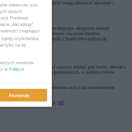
ergicy wrażliwi na pyłki leszczyny mogą odczuwać pieczenie i
anie odbiorców oraz
nych danych
kacji. Ponieważ
 laskowe).
ięcie „Akceptuję”.
rzozy. Te trzy pyłki często wywołują tzw. alergiczne reakcje
ywatności znajdujący
ej zapadają na infekcje wirusowe (są na nie bardziej
ą zgody użytkownika,
pecjalista ds. alergologii, z Kliniki Chorób Wewnętrznych,
 tylko na tej
 naszych serwisów
łków przypada na marzec, choć zaczyna słabnąć pod koniec miesiąca.
esz w
Polityce
lchy notowane są na terenach podmiejskich, w pobliżu cieków
eagować katarem siennym, łzawieniem oczu i zaczerwienieniem
Akceptuję
zoskwini i orzechów laskowych.
MP