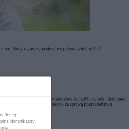
marcu, kiedy rozpoczyna się okres pylenia wielu roślin?
ytu poza domem. Znacząco zmniejszają się bądź ustępują, kiedy pada
 reakcji krzyżowych. Dzieje się tak za sprawą pokrewieństwu
ne
.
y dostęp i
lne identyfikatory,
iania