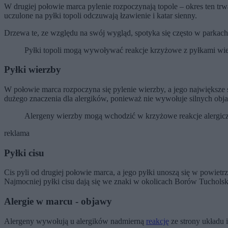
W drugiej połowie marca pylenie rozpoczynają topole – okres ten tr
uczulone na pyłki topoli odczuwają łzawienie i katar sienny.
Drzewa te, ze względu na swój wygląd, spotyka się często w parkach
Pyłki topoli mogą wywoływać reakcje krzyżowe z pyłkami wie
Pyłki wierzby
W połowie marca rozpoczyna się pylenie wierzby, a jego największe s
dużego znaczenia dla alergików, ponieważ nie wywołuje silnych obj
Alergeny wierzby mogą wchodzić w krzyżowe reakcje alergiczn
reklama
Pyłki cisu
Cis pyli od drugiej połowie marca, a jego pyłki unoszą się w powietr
Najmocniej pyłki cisu dają się we znaki w okolicach Borów Tucholsk
Alergie w marcu - objawy
Alergeny wywołują u alergików nadmierną
reakcję
ze strony układu