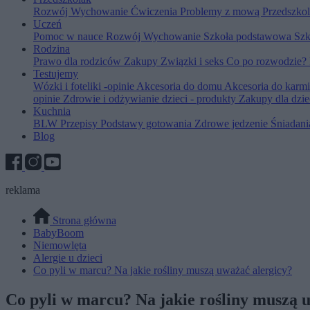
Rozwój
Wychowanie
Ćwiczenia
Problemy z mową
Przedszko
Uczeń
Pomoc w nauce
Rozwój
Wychowanie
Szkoła podstawowa
Szk
Rodzina
Prawo dla rodziców
Zakupy
Związki i seks
Co po rozwodzie?
Testujemy
Wózki i foteliki -opinie
Akcesoria do domu
Akcesoria do karm
opinie
Zdrowie i odżywianie dzieci - produkty
Zakupy dla dzie
Kuchnia
BLW
Przepisy
Podstawy gotowania
Zdrowe jedzenie
Śniadan
Blog
reklama
Strona główna
BabyBoom
Niemowlęta
Alergie u dzieci
Co pyli w marcu? Na jakie rośliny muszą uważać alergicy?
Co pyli w marcu? Na jakie rośliny muszą 