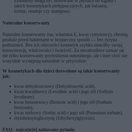
Emolienty mogą być stosowane w płynach do kąpieli i
takich kosmetykach pielęgnacyjnych, jak balsamy,
kremy, emulsje czy szampony.
Naturalne konserwanty
Naturalne konserwanty (np. witamina E, kwas cytrynowy), chronią
produkt przed bakteriami w bezpieczny sposób — bez ryzyka
podrażnień. Bez ich obecności kosmetyk szybko utraciłby swoją
konsystencję, właściwości i świeżość. Za nieszkodliwe uznaje się
nie tylko konserwanty pochodzenia naturalnego, ale i inne choć nie
wszystkie występują naturalnie w przyrodzie:
W kosmetykach dla dzieci dozwolone są takie konserwanty
jak:
kwas dehydrooctowy (Dehydroacetic acid),
kwas lewulinowy (Levulinic acid) i jego sól (Sodium
levulinate),
kwas benzoesowy (Benzoic acid) i jego sól (Sodium
benzoate),
kwas sorbowy (Sorbic acid) i jego sól (Potassium sorbate),
etyloheksyloglicerynę (Ethylhexylglycerin).
FAQ - najczęściej zadawane pytania