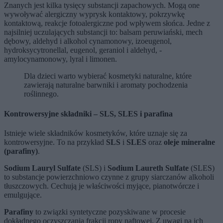
Znanych jest kilka tysięcy substancji zapachowych. Mogą one
wywoływać alergiczny wyprysk kontaktowy, pokrzywkę
kontaktową, reakcje fotoalergiczne pod wpływem słońca. Jedne z
najsilniej uczulających substancji to: balsam peruwiański, mech
dębowy, aldehyd i alkohol cynamonowy, izoeugenol,
hydroksycytronellal, eugenol, geraniol i aldehyd, -
amylocynamonowy, lyral i limonen.
Dla dzieci warto wybierać kosmetyki naturalne, które
zawierają naturalne barwniki i aromaty pochodzenia
roślinnego.
Kontrowersyjne składniki – SLS, SLES i parafina
Istnieje wiele składników kosmetyków, które uznaje się za
kontrowersyjne. To na przykład
SLS
i
SLES
oraz
oleje mineralne
(parafiny)
.
Sodium Lauryl Sulfate
(SLS) i
Sodium Laureth Sulfate
(SLES)
to substancje powierzchniowo czynne z grupy siarczanów alkoholi
tłuszczowych. Cechują je właściwości myjące, pianotwórcze i
emulgujące.
Parafiny
to związki syntetyczne pozyskiwane w procesie
dokładnego oczyszczania frakcji ropy naftowej. Z uwagi na ich