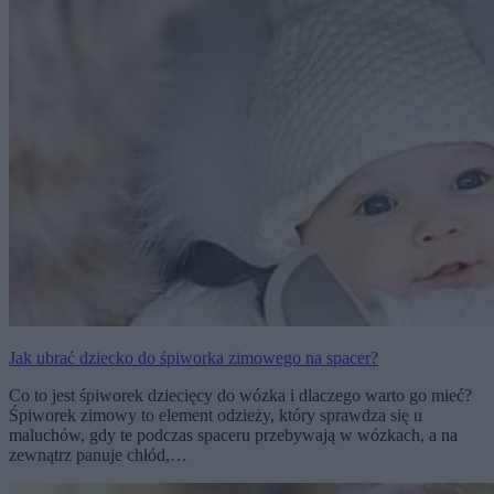
Jak ubrać dziecko do śpiworka zimowego na spacer?
Co to jest śpiworek dziecięcy do wózka i dlaczego warto go mieć?
Śpiworek zimowy to element odzieży, który sprawdza się u
maluchów, gdy te podczas spaceru przebywają w wózkach, a na
zewnątrz panuje chłód,…