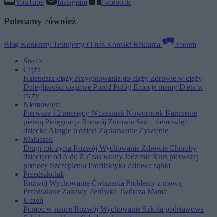
YouTube
Instagram
Facebook
Polecamy również
Blog
Konkursy
Testujemy
O nas
Kontakt
Reklama
Forum
Start
Ciąża
Kalendarz ciąży
Przygotowania do ciąży
Zdrowie w ciąży
Dolegliwości ciążowe
Poród
Połóg
Emocje mamy
Dieta w
ciąży
Niemowlęta
Pierwsze 12 miesięcy
Wcześniak
Noworodek
Karmienie
piersią
Pielęgnacja
Rozwój
Zdrowie
Sen - niemowlę i
dziecko
Alergie u dzieci
Ząbkowanie
Żywienie
Maluszek
Drugi rok życia
Rozwój
Wychowanie
Zdrowie
Choroby
dziecięce od A do Z
Czas wolny
Jedzenie
Kurs pierwszej
pomocy
Szczepienia
Profilaktyka
Zdrowe ząbki
Przedszkolak
Rozwój
Wychowanie
Ćwiczenia
Problemy z mową
Przedszkole
Zabawy
Zerówka
Twórcza Mama
Uczeń
Pomoc w nauce
Rozwój
Wychowanie
Szkoła podstawowa