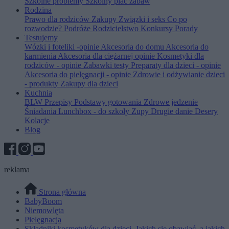
Szkolne problemy
Szkolny plac zabaw
Rodzina
Prawo dla rodziców
Zakupy
Związki i seks
Co po
rozwodzie?
Podróże
Rodzicielstwo
Konkursy
Porady
Testujemy
Wózki i foteliki -opinie
Akcesoria do domu
Akcesoria do
karmienia
Akcesoria dla ciężarnej opinie
Kosmetyki dla
rodziców - opinie
Zabawki testy
Preparaty dla dzieci - opinie
Akcesoria do pielęgnacji - opinie
Zdrowie i odżywianie dzieci
- produkty
Zakupy dla dzieci
Kuchnia
BLW
Przepisy
Podstawy gotowania
Zdrowe jedzenie
Śniadania
Lunchbox - do szkoły
Zupy
Drugie danie
Desery
Kolacje
Blog
reklama
Strona główna
BabyBoom
Niemowlęta
Pielęgnacja
Składniki kosmetyków dla dzieci. Jakich się obawiać, a jakich