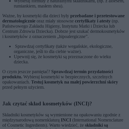
Wybieraj formuły z naturalnymi składnikami, (np. z aloesem,
rumiankiem, masłem shea).
Ważne, by kosmetyki dla dzieci były
przebadane i przetestowane
dermatologicznie
oraz miały stosowne
certyfikaty i atesty
(np.
Państwowego Zakładu Higieny, Instytutu Matki i Dziecka lub
Centrum Zdrowia Dziecka). Dobrze jest szukać dermokosmetyków
i kosmetyków z oznaczeniem „hipoalergiczne”.
Sprawdzaj certyfikaty (także wegańskie, ekologiczne,
organiczne, jeśli to dla ciebie ważne).
Upewnij się, że kosmetyki są przeznaczone do wieku
dziecka.
O czym jeszcze pamiętać?
Sprawdzaj termin przydatności
produktu.
Wybieraj kosmetyki w bezpiecznych, szczelnych
opakowaniach.
Testuj kosmetyk na małej powierzchni skóry
przed pełnym użyciem.
Jak czytać skład kosmetyków (INCI)?
Składniki kosmetyków są wymienione na opakowaniu zgodnie z
międzynarodową nomenklaturą
INCI
(International Nomenclature
of Cosmetic Ingredients). Warto wiedzieć, że
składniki są