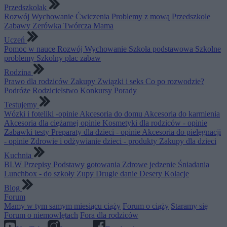
Przedszkolak
Rozwój
Wychowanie
Ćwiczenia
Problemy z mową
Przedszkole
Zabawy
Zerówka
Twórcza Mama
Uczeń
Pomoc w nauce
Rozwój
Wychowanie
Szkoła podstawowa
Szkolne
problemy
Szkolny plac zabaw
Rodzina
Prawo dla rodziców
Zakupy
Związki i seks
Co po rozwodzie?
Podróże
Rodzicielstwo
Konkursy
Porady
Testujemy
Wózki i foteliki -opinie
Akcesoria do domu
Akcesoria do karmienia
Akcesoria dla ciężarnej opinie
Kosmetyki dla rodziców - opinie
Zabawki testy
Preparaty dla dzieci - opinie
Akcesoria do pielęgnacji
- opinie
Zdrowie i odżywianie dzieci - produkty
Zakupy dla dzieci
Kuchnia
BLW
Przepisy
Podstawy gotowania
Zdrowe jedzenie
Śniadania
Lunchbox - do szkoły
Zupy
Drugie danie
Desery
Kolacje
Blog
Forum
Mamy w tym samym miesiącu ciąży
Forum o ciąży
Staramy się
Forum o niemowlętach
Fora dla rodziców