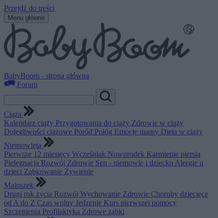
Przejdź do treści
Menu główne
BabyBoom - strona główna
Forum
Ciąża
Kalendarz ciąży
Przygotowania do ciąży
Zdrowie w ciąży
Dolegliwości ciążowe
Poród
Połóg
Emocje mamy
Dieta w ciąży
Niemowlęta
Pierwsze 12 miesięcy
Wcześniak
Noworodek
Karmienie piersią
Pielęgnacja
Rozwój
Zdrowie
Sen - niemowlę i dziecko
Alergie u
dzieci
Ząbkowanie
Żywienie
Maluszek
Drugi rok życia
Rozwój
Wychowanie
Zdrowie
Choroby dziecięce
od A do Z
Czas wolny
Jedzenie
Kurs pierwszej pomocy
Szczepienia
Profilaktyka
Zdrowe ząbki