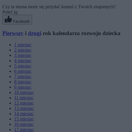
Czy ta strona może się przydać komuś z Twoich znajomych?
Poleć ją:
Facebook
Pierwszy
i
drugi
rok kalendarza rozwoju dziecka
1
miesiąc
2
miesiąc
3
miesiąc
4
miesiąc
5
miesiąc
6
miesiąc
7
miesiąc
8
miesiąc
9
miesiąc
10
miesiąc
11
miesiąc
12
miesiąc
13
miesiąc
14
miesiąc
15
miesiąc
16
miesiąc
17
miesiąc