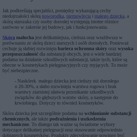
Jak podkreślają specjaliści, pomiędzy wykazującą cechy
niedojrzałości skórą
noworodka
,
niemowlęcia
i
małego dziecka
, a
skórą starszaka czy osoby dorosłej występują istotne różnice
zarówno w zakresie jej budowy, jak i funkcjonowania.
Skóra
malucha
jest delikatniejsza, cieńsza oraz wrażliwsza w
porównaniu ze skórą dzieci starszych i osób dorosłych. Ponieważ
cechuje ją słabiej rozwinięta
bariera ochronna skóry
oraz
wysoka
przepuszczalność
dla substancji obcych, jest o wiele bardziej
podatna na działanie szkodliwych substancji, także tych, które są
obecne w kosmetykach pielęgnacyjnych czy myjących. To może
być niebezpieczne.
- Naskórek małego dziecka jest cieńszy niż dorosłego
o 20-30%, a słabo rozwinięta warstwa rogowa i brak
warstwy ziarnistej ułatwia przenikanie szkodliwych
związków do głębszych warstw skóry, a następnie do
krwiobiegu. Dotyczy to również kosmetyków.
Skóra dziecka jest szczególnie podatna na
wchłanianie substancji
chemicznych
, ale także
podrażnienia i uszkodzenia
mechaniczne
. To dlatego tak ważne są świadome wybory
dotyczące delikatnej pielęgnacji oraz stosowanie odpowiednio
dobranych kosmetyków. Produkty zdecydowanie powinny być