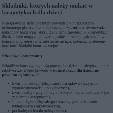
Składniki, których należy unikać w
kosmetykach dla dzieci
Pielęgnowanie skóry nie może prowadzić do uszkodzenia
ochronnego płaszcza hydrolipidowego czy zmian w równowadze
mikroflory bakteryjnej skóry. Żeby temu zapobiec, w kosmetykach
dla dzieci nie mogą znajdować się takie substancje, jak szkodliwe
konserwanty, agresywne substancje myjące, potencjalne alergeny
oraz inne składniki kontrowersyjne.
Szkodliwe konserwanty
Szkodliwe konserwanty mają potencjalne działanie alergiczne oraz
rakotwórcze. Z tego powodu
w kosmetykach dla dzieci nie
powinno się stosować:
kwasu borowego (toksyczność narządowa i przypadki
zgonów niemowląt i małych dzieci),
kwasu salicylowego (alergia i toksyczność narządowa, w tym
zaburzenia krzepnięcia),
formaldehydu (silny alergen oraz związek o działaniu
mutagennym i rakotwórczym),
pochodnych fenolu (toksyczność),