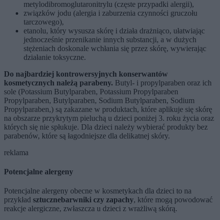
metylodibromoglutaronitrylu (częste przypadki alergii),
związków jodu (alergia i zaburzenia czynności gruczołu
tarczowego),
etanolu, który wysusza skórę i działa drażniąco, ułatwiając
jednocześnie przenikanie innych substancji, a w dużych
stężeniach doskonale wchłania się przez skórę, wywierając
działanie toksyczne.
Do najbardziej kontrowersyjnych konserwantów
kosmetycznych należą parabeny.
Butyl- i propylparaben oraz ich
sole (Potassium Butylparaben, Potassium Propylparaben
Propylparaben, Butylparaben, Sodium Butylparaben, Sodium
Propylparaben,) są zakazane w produktach, które aplikuje się skórę
na obszarze przykrytym pieluchą u dzieci poniżej 3. roku życia oraz
których się nie spłukuje. Dla dzieci należy wybierać produkty bez
parabenów, które są łagodniejsze dla delikatnej skóry.
reklama
Potencjalne alergeny
Potencjalne alergeny obecne w kosmetykach dla dzieci to na
przykład
sztuczne
barwniki czy zapachy
, które mogą powodować
reakcje alergiczne, zwłaszcza u dzieci z wrażliwą skórą.