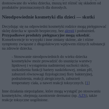
dostosowane do wieku dziecka, muszą też różnić się składem od
produktów przeznaczonych dla dorosłych.
Nieodpowiednie kosmetyki dla dzieci — skutki
Decydując się na odpowiedni kosmetyki rodzice mogą pielęgnować
skórę dziecka w sposób bezpieczny, bez
alergii
i podrażnień.
Przypadkowe produkty pielęgnacyjne mogą szkodzić
.
Konsekwencje to wysypki i inne zmiany skórne, ale i różne
symptomy związane z długofalowym wpływem różnych substancji
na zdrowie dziecka.
- Stosowanie nieodpowiednich do wieku dziecka
kosmetyków może prowadzić do usunięcia warstwy
lipidowej i wystąpienia nadmiernej suchości skóry,
uszkodzenia funkcji bariery naskórkowej, zmian pH,
zaburzeń równowagi fizjologicznej flory bakteryjnej,
podrażnienia, reakcji alergicznych, zaburzeń
temperatury ciała, a nawet reakcji toksycznych. [
1
]
Inne działania niepożądane, które mogą wystąpić po stosowaniu
kosmetyków, obejmują zaostrzenie dermatoz (np.
AZS
), także
reakcje toksyczne uogólnione.