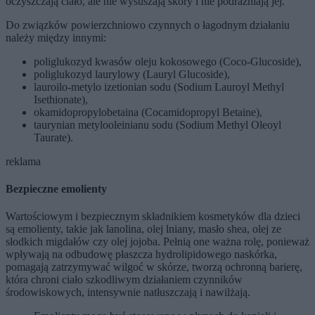
oczyszczają ciało, ale nie wysuszają skóry i nie podrażniają jej.
Do związków powierzchniowo czynnych o łagodnym działaniu
należy między innymi:
poliglukozyd kwasów oleju kokosowego (Coco-Glucoside),
poliglukozyd laurylowy (Lauryl Glucoside),
lauroilo-metylo izetionian sodu (Sodium Lauroyl Methyl
Isethionate),
okamidopropylobetaina (Cocamidopropyl Betaine),
taurynian metylooleinianu sodu (Sodium Methyl Oleoyl
Taurate).
reklama
Bezpieczne emolienty
Wartościowym i bezpiecznym składnikiem kosmetyków dla dzieci
są emolienty, takie jak lanolina, olej lniany, masło shea, olej ze
słodkich migdałów czy olej jojoba. Pełnią one ważna rolę, ponieważ
wpływają na odbudowę płaszcza hydrolipidowego naskórka,
pomagają zatrzymywać wilgoć w skórze, tworzą ochronną barierę,
która chroni ciało szkodliwym działaniem czynników
środowiskowych, intensywnie natłuszczają i nawilżają.