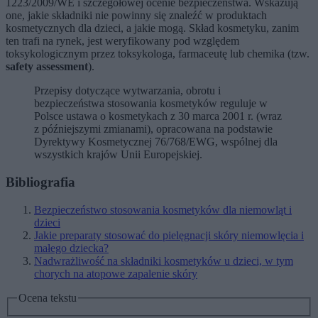
1223/2009/WE i szczegółowej ocenie bezpieczeństwa. Wskazują
one, jakie składniki nie powinny się znaleźć w produktach
kosmetycznych dla dzieci, a jakie mogą. Skład kosmetyku, zanim
ten trafi na rynek, jest weryfikowany pod względem
toksykologicznym przez toksykologa, farmaceutę lub chemika (tzw.
safety assessment
).
Przepisy dotyczące wytwarzania, obrotu i
bezpieczeństwa stosowania kosmetyków reguluje w
Polsce ustawa o kosmetykach z 30 marca 2001 r. (wraz
z późniejszymi zmianami), opracowana na podstawie
Dyrektywy Kosmetycznej 76/768/EWG, wspólnej dla
wszystkich krajów Unii Europejskiej.
Bibliografia
Bezpieczeństwo stosowania kosmetyków dla niemowląt i
dzieci
Jakie preparaty stosować do pielęgnacji skóry niemowlęcia i
małego dziecka?
Nadwrażliwość na składniki kosmetyków u dzieci, w tym
chorych na atopowe zapalenie skóry
Ocena tekstu