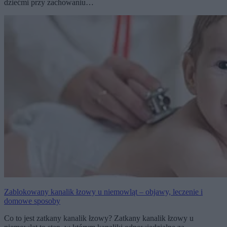
dziećmi przy zachowaniu…
Zablokowany kanalik łzowy u niemowląt – objawy, leczenie i
domowe sposoby
Co to jest zatkany kanalik łzowy? Zatkany kanalik łzowy u