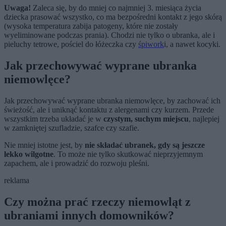
Uwaga!
Zaleca się, by do mniej co najmniej 3. miesiąca życia
dziecka prasować wszystko, co ma bezpośredni kontakt z jego skórą
(wysoka temperatura zabija patogeny, które nie zostały
wyeliminowane podczas prania). Chodzi nie tylko o ubranka, ale i
pieluchy tetrowe, pościel do łóżeczka czy
śpiwork
i, a nawet kocyki.
Jak przechowywać wyprane ubranka
niemowlęce?
Jak przechowywać wyprane ubranka niemowlęce, by zachować ich
świeżość, ale i uniknąć kontaktu z alergenami czy kurzem. Przede
wszystkim trzeba układać je w
czystym, suchym miejscu
, najlepiej
w zamkniętej szufladzie, szafce czy szafie.
Nie mniej istotne jest, by
nie składać ubranek, gdy są jeszcze
lekko wilgotne
. To może nie tylko skutkować nieprzyjemnym
zapachem, ale i prowadzić do rozwoju pleśni.
reklama
Czy można prać rzeczy niemowląt z
ubraniami innych domowników?