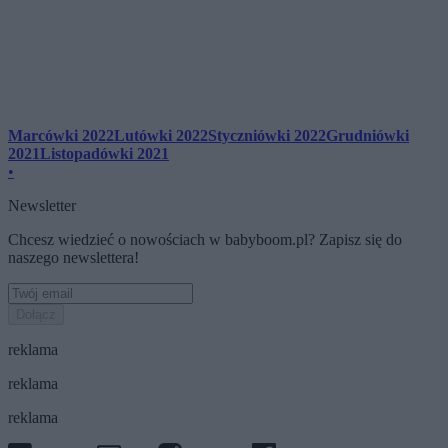
Marcówki 2022
Lutówki 2022
Styczniówki 2022
Grudniówki
2021
Listopadówki 2021
•
Newsletter
Chcesz wiedzieć o nowościach w babyboom.pl? Zapisz się do
naszego newslettera!
Dołącz
reklama
reklama
reklama