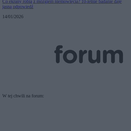
Co ekrany robią z mózgiem niemowlęcia? 10-letnie badanie daje
jasną odpowiedź
14/01/2026
W tej chwili na forum: