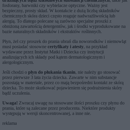
drażniących bądź szkodliwych substancji chemicznych
, takie jak
fosforany, barwniki czy wybielacze optyczne. Ważny jest
bezpieczny, prosty skład. W kontakcie z dużą liczbą składników
chemicznych skóra dzieci często reaguje nadwrażliwością lub
alergią. To dlatego polecane są zarówno specjalne proszki z
obniżoną zawartością detergentów, jak i środki wyprodukowane na
bazie naturalnych składników i ekstraktów roślinnych.
Płyn, żel czy proszek do prania ubrań dla noworodków i niemowląt
musi posiadać stosowne
certyfikaty i atesty
, na przykład
wydawane przez Instytut Matki i Dziecka czy instytucji
analizujących ich składy pod kątem dermatologicznym i
alergologicznym.
Jeśli chodzi o
płyn do płukania tkanin
, nie należy go stosować
przez pierwsze 3 lata życia dziecka. Zawarte w nim substancje
pozostają w materiale, przez co mają bezpośredni kontakt ze skórą
dziecka. To może skutkować pojawieniem się podrażnienia skóry
bądź uczulenia.
Uwaga!
Zwracaj uwagę na stosowane ilości proszku czy płynu do
prania, które są zalecane przez producenta. Niektóre produkty
występują w wersji skoncentrowanej, a inne nie.
reklama