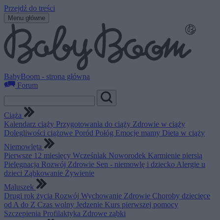
Przejdź do treści
Menu główne
BabyBoom - strona główna
Forum
Ciąża
Kalendarz ciąży
Przygotowania do ciąży
Zdrowie w ciąży
Dolegliwości ciążowe
Poród
Połóg
Emocje mamy
Dieta w ciąży
Niemowlęta
Pierwsze 12 miesięcy
Wcześniak
Noworodek
Karmienie piersią
Pielęgnacja
Rozwój
Zdrowie
Sen - niemowlę i dziecko
Alergie u
dzieci
Ząbkowanie
Żywienie
Maluszek
Drugi rok życia
Rozwój
Wychowanie
Zdrowie
Choroby dziecięce
od A do Z
Czas wolny
Jedzenie
Kurs pierwszej pomocy
Szczepienia
Profilaktyka
Zdrowe ząbki