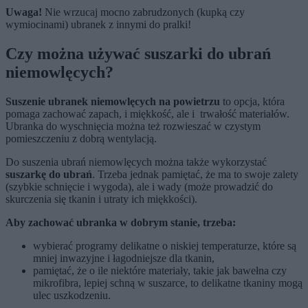
Uwaga!
Nie wrzucaj mocno zabrudzonych (kupką czy
wymiocinami) ubranek z innymi do pralki!
Czy można używać suszarki do ubrań
niemowlęcych?
Suszenie ubranek niemowlęcych na powietrzu
to opcja, która
pomaga zachować zapach, i miękkość, ale i trwałość materiałów.
Ubranka do wyschnięcia można też rozwieszać w czystym
pomieszczeniu z dobrą wentylacją.
Do suszenia ubrań niemowlęcych można także wykorzystać
suszarkę do ubrań
. Trzeba jednak pamiętać, że ma to swoje zalety
(szybkie schnięcie i wygoda), ale i wady (może prowadzić do
skurczenia się tkanin i utraty ich miękkości).
Aby zachować ubranka w dobrym stanie, trzeba:
wybierać programy delikatne o niskiej temperaturze, które są
mniej inwazyjne i łagodniejsze dla tkanin,
pamiętać, że o ile niektóre materiały, takie jak bawełna czy
mikrofibra, lepiej schną w suszarce, to delikatne tkaniny mogą
ulec uszkodzeniu.