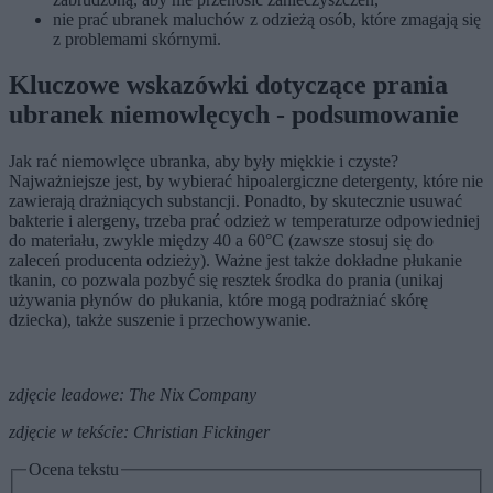
nie prać ubranek maluchów z odzieżą osób, które zmagają się
z problemami skórnymi.
Kluczowe wskazówki dotyczące prania
ubranek niemowlęcych - podsumowanie
Jak rać niemowlęce ubranka, aby były miękkie i czyste?
Najważniejsze jest, by wybierać hipoalergiczne detergenty, które nie
zawierają drażniących substancji. Ponadto, by skutecznie usuwać
bakterie i alergeny, trzeba prać odzież w temperaturze odpowiedniej
do materiału, zwykle między 40 a 60°C (zawsze stosuj się do
zaleceń producenta odzieży). Ważne jest także dokładne płukanie
tkanin, co pozwala pozbyć się resztek środka do prania (unikaj
używania płynów do płukania, które mogą podrażniać skórę
dziecka), także suszenie i przechowywanie.
zdjęcie leadowe: The Nix Company
zdjęcie w tekście: Christian Fickinger
Ocena tekstu