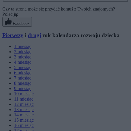
Czy ta strona może się przydać komuś z Twoich znajomych?
Poleć ją:
Facebook
Pierwszy
i
drugi
rok kalendarza rozwoju dziecka
1
miesiąc
2
miesiąc
3
miesiąc
4
miesiąc
5
miesiąc
6
miesiąc
7
miesiąc
8
miesiąc
9
miesiąc
10
miesiąc
11
miesiąc
12
miesiąc
13
miesiąc
14
miesiąc
15
miesiąc
16
miesiąc
17
miesiąc