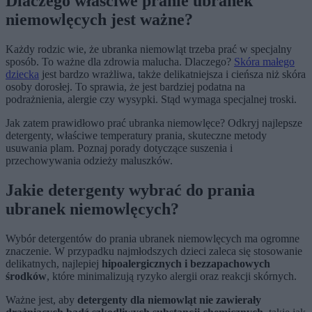
Dlaczego właściwe pranie ubranek
niemowlęcych jest ważne?
Każdy rodzic wie, że ubranka niemowląt trzeba prać w specjalny
sposób. To ważne dla zdrowia malucha. Dlaczego?
Skóra małego
dziecka
jest bardzo wrażliwa, także delikatniejsza i cieńsza niż skóra
osoby dorosłej. To sprawia, że jest bardziej podatna na
podrażnienia, alergie czy wysypki. Stąd wymaga specjalnej troski.
Jak zatem prawidłowo prać ubranka niemowlęce? Odkryj najlepsze
detergenty, właściwe temperatury prania, skuteczne metody
usuwania plam. Poznaj porady dotyczące suszenia i
przechowywania odzieży maluszków.
Jakie detergenty wybrać do prania
ubranek niemowlęcych?
Wybór detergentów do prania ubranek niemowlęcych ma ogromne
znaczenie. W przypadku najmłodszych dzieci zaleca się stosowanie
delikatnych, najlepiej
hipoalergicznych i bezzapachowych
środków
, które minimalizują ryzyko alergii oraz reakcji skórnych.
Ważne jest, aby
detergenty dla niemowląt nie zawierały