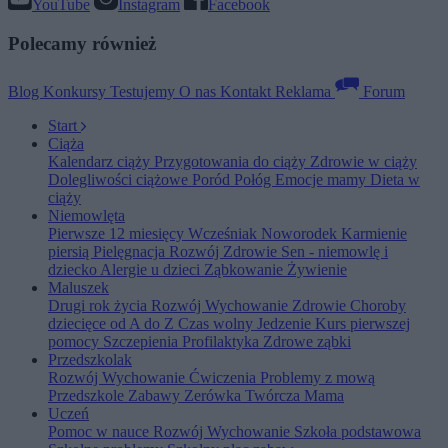
YouTube
Instagram
Facebook
Polecamy również
Blog
Konkursy
Testujemy
O nas
Kontakt
Reklama
Forum
Start
Ciąża
Kalendarz ciąży
Przygotowania do ciąży
Zdrowie w ciąży
Dolegliwości ciążowe
Poród
Połóg
Emocje mamy
Dieta w
ciąży
Niemowlęta
Pierwsze 12 miesięcy
Wcześniak
Noworodek
Karmienie
piersią
Pielęgnacja
Rozwój
Zdrowie
Sen - niemowlę i
dziecko
Alergie u dzieci
Ząbkowanie
Żywienie
Maluszek
Drugi rok życia
Rozwój
Wychowanie
Zdrowie
Choroby
dziecięce od A do Z
Czas wolny
Jedzenie
Kurs pierwszej
pomocy
Szczepienia
Profilaktyka
Zdrowe ząbki
Przedszkolak
Rozwój
Wychowanie
Ćwiczenia
Problemy z mową
Przedszkole
Zabawy
Zerówka
Twórcza Mama
Uczeń
Pomoc w nauce
Rozwój
Wychowanie
Szkoła podstawowa