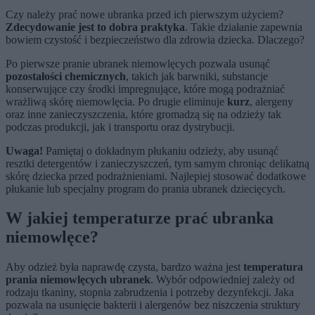
Czy należy prać nowe ubranka przed ich pierwszym użyciem?
Zdecydowanie jest to dobra praktyka
. Takie działanie zapewnia
bowiem czystość i bezpieczeństwo dla zdrowia dziecka. Dlaczego?
Po pierwsze pranie ubranek niemowlęcych pozwala usunąć
pozostałości chemicznych
, takich jak barwniki, substancje
konserwujące czy środki impregnujące, które mogą podrażniać
wrażliwą skórę niemowlęcia. Po drugie eliminuje
kurz
, alergeny
oraz inne zanieczyszczenia, które gromadzą się na odzieży tak
podczas produkcji, jak i transportu oraz dystrybucji.
Uwaga!
Pamiętaj o dokładnym płukaniu odzieży, aby usunąć
resztki detergentów i zanieczyszczeń, tym samym chroniąc delikatną
skórę dziecka przed podrażnieniami. Najlepiej stosować dodatkowe
płukanie lub specjalny program do prania ubranek dziecięcych.
W jakiej temperaturze prać ubranka
niemowlęce?
Aby odzież była naprawdę czysta, bardzo ważna jest
temperatura
prania niemowlęcych ubranek
. Wybór odpowiedniej zależy od
rodzaju tkaniny, stopnia zabrudzenia i potrzeby dezynfekcji. Jaka
pozwala na usunięcie bakterii i alergenów bez niszczenia struktury