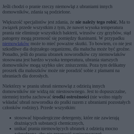
Jeśli chodzi o pranie rzeczy niemowląt z ubraniami innych
domowników, zdania są podzielone.
Większość specjalistów jest zdania, że
nie należy tego robić.
Ma to
związek przede wszystkim z tym, że nawet wysoka temperatura
prania nie eliminuje wszystkich bakterii, wirusów czy grzybów, stąd
patogeny mogą przenosić się pomiędzy tkaninami. W przypadku
niemowlaków
może to mieć poważne skutki. To bowiem, co nie jest
szkodliwe dla dojrzałego organizmu, dla malucha może być groźne.
Ponadto, jeśli do prania ubranek noworodków czy niemowlaków
stosowana jest bardzo wysoka temperatura, ubrania starszych
domowników mogą szybko ulec zniszczeniu. Poza tym delikatny
proszek dla maluszków może nie poradzić sobie z plamami na
ubraniach dla dorosłych.
Niektórzy w praniu ubrań niemowląt z odzieżą innych
domowników nie widzą nic niestosownego. Jest to dopuszczalne,
niemniej trzeba zachować
środki ostrożności
(nie wolno nigdy
wkładać ubrań noworodka do pralki razem z ubraniami pozostałych
członków rodziny). Przede wszystkim:
stosować hipoalergiczne detergenty, które nie zawierają
drażniących substancji chemicznych,
unikać prania niemowlęcych ubranek z odzieżą mocno
zabrudzoną, aby nie przenosić zanieczyszczeń,