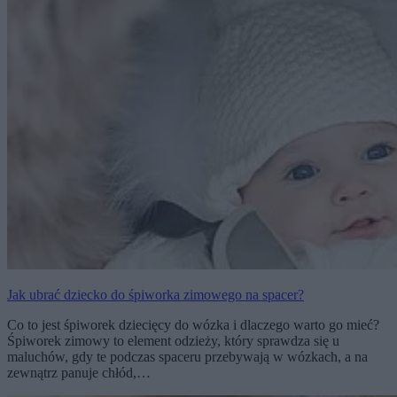
Jak ubrać dziecko do śpiworka zimowego na spacer?
Co to jest śpiworek dziecięcy do wózka i dlaczego warto go mieć?
Śpiworek zimowy to element odzieży, który sprawdza się u
maluchów, gdy te podczas spaceru przebywają w wózkach, a na
zewnątrz panuje chłód,…