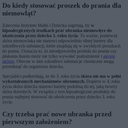
Do kiedy stosować proszek do prania dla
niemowląt?
Zalecenia Instytutu Matki i Dziecka sugerują, by
w
hipoalergicznych środkach prać ubranka niemowlęce do
ukończenia przez dziecko 1. roku życia
. To ważne, ponieważ
skóra niemowlaka nie stanowi odpowiednio silnej bariery dla
szkodliwych substancji, które znajdują się w zwykłych proszkach
do prania. Oznacza to, że nieodpowiedni produkt do prania czy
płukania tkanin może nie tylko wywołać podrażnienie i
alergie
skórne
. Obecne w nim szkodliwe substancje chemiczne mogą
przeniknąć do organizmu dziecka.
Specjaliści podkreślają, że do 3. roku życia
skóra nie ma w pełni
wykształconych mechanizmów obronnych.
Dopiero w 4. roku
życia skóra dziecka stanowi barierę podobną do tej, jaką tworzy
skóra dorosłych. W związku z tym hipoalergiczne produkty do
prania najlepiej stosować do ukończenia przez dziecko 3. roku
życia.
Czy trzeba prać nowe ubranka przed
pierwszym założeniem?