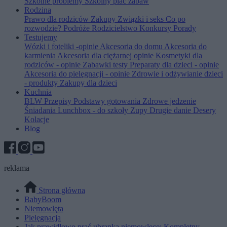
Szkolne problemy
Szkolny plac zabaw
Rodzina
Prawo dla rodziców
Zakupy
Związki i seks
Co po
rozwodzie?
Podróże
Rodzicielstwo
Konkursy
Porady
Testujemy
Wózki i foteliki -opinie
Akcesoria do domu
Akcesoria do
karmienia
Akcesoria dla ciężarnej opinie
Kosmetyki dla
rodziców - opinie
Zabawki testy
Preparaty dla dzieci - opinie
Akcesoria do pielęgnacji - opinie
Zdrowie i odżywianie dzieci
- produkty
Zakupy dla dzieci
Kuchnia
BLW
Przepisy
Podstawy gotowania
Zdrowe jedzenie
Śniadania
Lunchbox - do szkoły
Zupy
Drugie danie
Desery
Kolacje
Blog
reklama
Strona główna
BabyBoom
Niemowlęta
Pielęgnacja
Jak prawidłowo prać ubranka niemowlęce: Kompletny