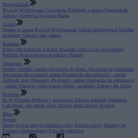
Przedszkolak
Rozwój
Wychowanie
Ćwiczenia
Problemy z mową
Przedszkole
Zabawy
Zerówka
Twórcza Mama
Uczeń
Pomoc w nauce
Rozwój
Wychowanie
Szkoła podstawowa
Szkolne
problemy
Szkolny plac zabaw
Rodzina
Prawo dla rodziców
Zakupy
Związki i seks
Co po rozwodzie?
Podróże
Rodzicielstwo
Konkursy
Porady
Testujemy
Wózki i foteliki -opinie
Akcesoria do domu
Akcesoria do karmienia
Akcesoria dla ciężarnej opinie
Kosmetyki dla rodziców - opinie
Zabawki testy
Preparaty dla dzieci - opinie
Akcesoria do pielęgnacji
- opinie
Zdrowie i odżywianie dzieci - produkty
Zakupy dla dzieci
Kuchnia
BLW
Przepisy
Podstawy gotowania
Zdrowe jedzenie
Śniadania
Lunchbox - do szkoły
Zupy
Drugie danie
Desery
Kolacje
Blog
Forum
Mamy w tym samym miesiącu ciąży
Forum o ciąży
Staramy się
Forum o niemowlętach
Fora dla rodziców