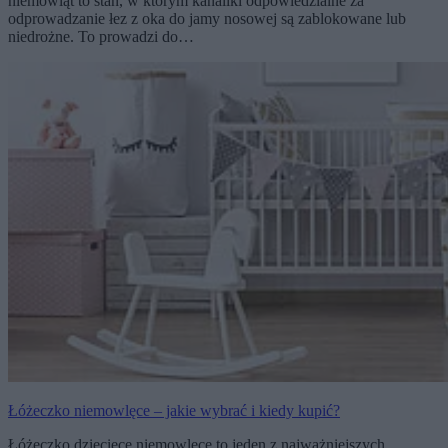
niemowląt to stan, w którym kanaliki odpowiedzialne za
odprowadzanie łez z oka do jamy nosowej są zablokowane lub
niedrożne. To prowadzi do…
Łóżeczko niemowlęce – jakie wybrać i kiedy kupić?
Łóżeczko dziecięce niemowlęce to jeden z najważniejszych