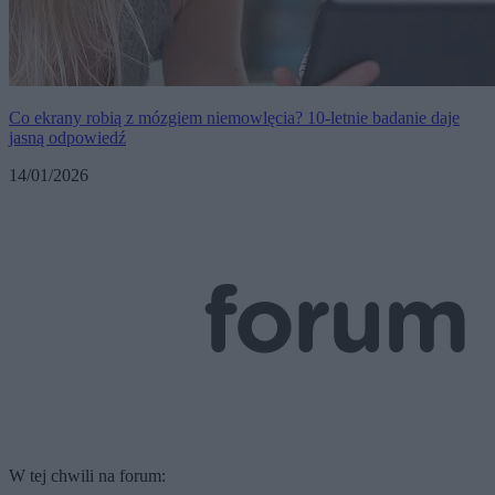
Co ekrany robią z mózgiem niemowlęcia? 10-letnie badanie daje
jasną odpowiedź
14/01/2026
W tej chwili na forum: