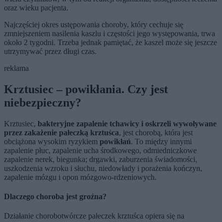
oraz wieku pacjenta.
Najczęściej okres ustępowania choroby, który cechuje się
zmniejszeniem nasilenia kaszlu i częstości jego występowania, trwa
około 2 tygodni. Trzeba jednak pamiętać, że kaszel może się jeszcze
utrzymywać przez długi czas.
reklama
Krztusiec – powikłania. Czy jest
niebezpieczny?
Krztusiec,
bakteryjne zapalenie tchawicy i oskrzeli wywoływane
przez zakażenie pałeczką krztuśca
, jest chorobą, która jest
obciążona wysokim ryzykiem
powikłań
. To między innymi
zapalenie płuc, zapalenie ucha środkowego, odmiedniczkowe
zapalenie nerek, biegunka; drgawki, zaburzenia świadomości,
uszkodzenia wzroku i słuchu, niedowłady i porażenia kończyn,
zapalenie mózgu i opon mózgowo-rdzeniowych.
Dlaczego choroba jest groźna?
Działanie chorobotwórcze pałeczek krztuśca opiera się na