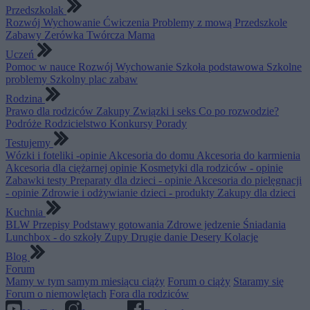
Przedszkolak
Rozwój
Wychowanie
Ćwiczenia
Problemy z mową
Przedszkole
Zabawy
Zerówka
Twórcza Mama
Uczeń
Pomoc w nauce
Rozwój
Wychowanie
Szkoła podstawowa
Szkolne
problemy
Szkolny plac zabaw
Rodzina
Prawo dla rodziców
Zakupy
Związki i seks
Co po rozwodzie?
Podróże
Rodzicielstwo
Konkursy
Porady
Testujemy
Wózki i foteliki -opinie
Akcesoria do domu
Akcesoria do karmienia
Akcesoria dla ciężarnej opinie
Kosmetyki dla rodziców - opinie
Zabawki testy
Preparaty dla dzieci - opinie
Akcesoria do pielęgnacji
- opinie
Zdrowie i odżywianie dzieci - produkty
Zakupy dla dzieci
Kuchnia
BLW
Przepisy
Podstawy gotowania
Zdrowe jedzenie
Śniadania
Lunchbox - do szkoły
Zupy
Drugie danie
Desery
Kolacje
Blog
Forum
Mamy w tym samym miesiącu ciąży
Forum o ciąży
Staramy się
Forum o niemowlętach
Fora dla rodziców