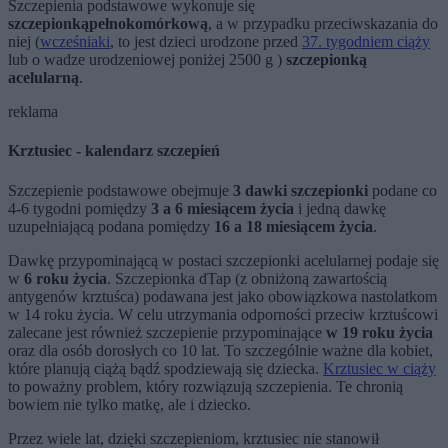
Szczepienia podstawowe wykonuje się
szczepionką
pełnokomórkową
, a w przypadku przeciwskazania do
niej (
wcześniaki
, to jest dzieci urodzone przed
37. tygodniem ciąży
lub o wadze urodzeniowej poniżej 2500 g )
szczepionką
acelularną
.
reklama
Krztusiec - kalendarz szczepień
Szczepienie podstawowe obejmuje
3 dawki szczepionki
podane co
4-6 tygodni pomiędzy
3 a 6 miesiącem życia
i jedną dawkę
uzupełniającą podana pomiędzy
16 a 18 miesiącem życia
.
Dawkę przypominającą w postaci szczepionki acelularnej podaje się
w
6 roku życia
. Szczepionka dTap (z obniżoną zawartością
antygenów krztuśca) podawana jest jako obowiązkowa nastolatkom
w 14 roku życia. W celu utrzymania odporności przeciw krztuścowi
zalecane jest również szczepienie przypominające
w 19 roku życia
oraz dla osób dorosłych co 10 lat. To szczególnie ważne dla kobiet,
które planują ciążą bądź spodziewają się dziecka.
Krztusiec w ciąży
to poważny problem, który rozwiązują szczepienia. Te chronią
bowiem nie tylko matkę, ale i dziecko.
Przez wiele lat, dzięki szczepieniom, krztusiec nie stanowił