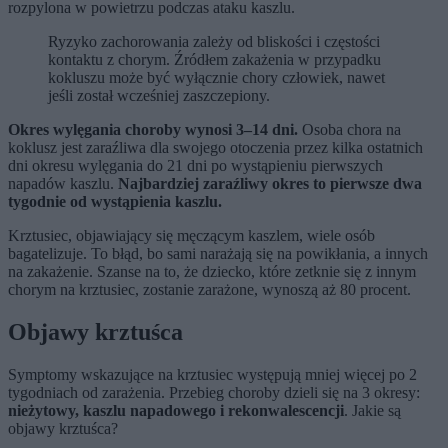
rozpylona w powietrzu podczas ataku kaszlu.
Ryzyko zachorowania zależy od bliskości i częstości
kontaktu z chorym. Źródłem zakażenia w przypadku
kokluszu może być wyłącznie chory człowiek, nawet
jeśli został wcześniej zaszczepiony.
Okres wylęgania choroby wynosi 3–14 dni.
Osoba chora na
koklusz jest zaraźliwa dla swojego otoczenia przez kilka ostatnich
dni okresu wylęgania do 21 dni po wystąpieniu pierwszych
napadów kaszlu.
Najbardziej zaraźliwy okres to pierwsze dwa
tygodnie od wystąpienia kaszlu.
Krztusiec, objawiający się męczącym kaszlem, wiele osób
bagatelizuje. To błąd, bo sami narażają się na powikłania, a innych
na zakażenie. Szanse na to, że dziecko, które zetknie się z innym
chorym na krztusiec, zostanie zarażone, wynoszą aż 80 procent.
Objawy krztuśca
Symptomy wskazujące na krztusiec występują mniej więcej po 2
tygodniach od zarażenia. Przebieg choroby dzieli się na 3 okresy:
nieżytowy, kaszlu napadowego i rekonwalescencji
. Jakie są
objawy krztuśca?