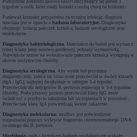
Podejrzenie kokluszu nasuwa kaszel utrzymujący się ponad 3
tygodnie u osób, które miały kontakt z osobą chorą na krztusiec.
Ponieważ krztusiec przypomina zwyczajną infekcję, diagnoza
stawiana jest w oparciu o
badania laboratoryjne.
Diagnostyka
obejmuje: izolację pałeczek krztuśca, badanie serologiczne oraz
molekularne.
Diagnostyka bakteriologiczna
. Materiałem do badań jest wymaz z
tylnej ściany jamy nosowo-gardłowej, pobrany wymazówką.
Największe szanse na wyizolowanie pałeczek krztuśca występują w
okresie nieżytowym choroby.
Diagnostyka serologiczna
. Aby wynik był przydatny
diagnostycznie, zaleca się oznaczenie przeciwciał w dwóch klasach
(IgA i IgG), najlepiej dwukrotnie w odstępie 3-4 tygodni.
Przeciwciała dla antygenów B. pertussis pojawiają w 3-4 tygodniu
choroby. Podwyższony poziom przeciwciał klasy IgG może
świadczyć o przebyciu zakażenia lub szczepieniach w przeszłośc.
Przeciwciała klasy IgA potwierdzają świeże zakażenie.
Diagnostyka molekularna:
możliwe jest potwierdzenie
rozpoznania poprzez wykrycie fragmentu chromosomalnego DNA
swoistego dla B. pertussis.
Morfologia:
osób z krztuścem badanie morfologiczne wykaże