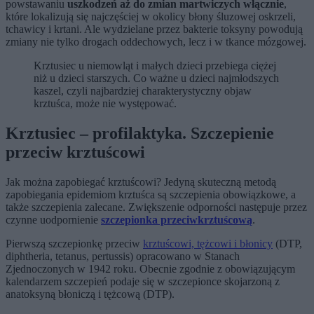
powstawaniu
uszkodzeń aż do zmian martwiczych włącznie
,
które lokalizują się najczęściej w okolicy błony śluzowej oskrzeli,
tchawicy i krtani. Ale wydzielane przez bakterie toksyny powodują
zmiany nie tylko drogach oddechowych, lecz i w tkance mózgowej.
Krztusiec u niemowląt i małych dzieci przebiega ciężej
niż u dzieci starszych. Co ważne u dzieci najmłodszych
kaszel, czyli najbardziej charakterystyczny objaw
krztuśca, może nie występować.
Krztusiec – profilaktyka. Szczepienie
przeciw krztuścowi
Jak można zapobiegać krztuścowi? Jedyną skuteczną metodą
zapobiegania epidemiom krztuśca są szczepienia obowiązkowe, a
także szczepienia zalecane. Zwiększenie odporności następuje przez
czynne uodpornienie
szczepionka przeciwkrztuścową
.
Pierwszą szczepionkę przeciw
krztuścowi, tężcowi i błonicy
(DTP,
diphtheria, tetanus, pertussis) opracowano w Stanach
Zjednoczonych w 1942 roku. Obecnie zgodnie z obowiązującym
kalendarzem szczepień podaje się w szczepionce skojarzoną z
anatoksyną błoniczą i tężcową (DTP).