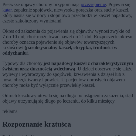
Pierwsze objawy choroby przypominają
przeziębienie
. Pojawia się
katar
, zapalenie spojówek, niewysoka gorączka oraz suchy kaszel,
który nasila się w nocy i stopniowo przechodzi w kaszel napadowy,
często zakończony wymiotami.
Okres od zakażenia do pojawienia się objawów wynosi zwykle od
7 do 10 dni, choć może trwać nawet do 21 dni. Rozpoczęcie okresu
choroby oznacza pojawienie się objawów towarzyszących
krztuścowi
(paroksysmalny kaszel, chrypka, trudności w
oddychaniu
).
Typowy dla choroby jest
napadowy kaszel z charakterystycznym
świstem oraz dusznością wdechową
. U dzieci obserwuje się także
wylewy i wybroczyny do spojówek, krwawienia z dziąseł lub z
nosa, obrzęk twarzy i powiek. U pacjentów dorosłych objawem
choroby może być wyłącznie przewlekły kaszel.
Odruch kaszlowy utrwala się na długo po ustąpieniu zakażenia, stąd
objawy utrzymują się długo po leczeniu, do kilku miesięcy.
reklama
Rozpoznanie krztuśca