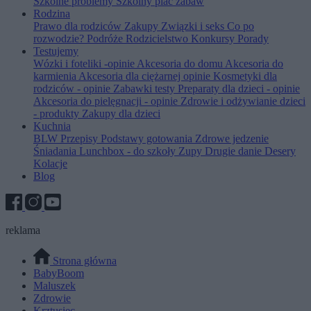
Szkolne problemy
Szkolny plac zabaw
Rodzina
Prawo dla rodziców
Zakupy
Związki i seks
Co po
rozwodzie?
Podróże
Rodzicielstwo
Konkursy
Porady
Testujemy
Wózki i foteliki -opinie
Akcesoria do domu
Akcesoria do
karmienia
Akcesoria dla ciężarnej opinie
Kosmetyki dla
rodziców - opinie
Zabawki testy
Preparaty dla dzieci - opinie
Akcesoria do pielęgnacji - opinie
Zdrowie i odżywianie dzieci
- produkty
Zakupy dla dzieci
Kuchnia
BLW
Przepisy
Podstawy gotowania
Zdrowe jedzenie
Śniadania
Lunchbox - do szkoły
Zupy
Drugie danie
Desery
Kolacje
Blog
reklama
Strona główna
BabyBoom
Maluszek
Zdrowie
Krztusiec