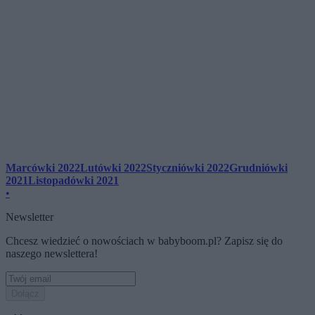
Marcówki 2022
Lutówki 2022
Styczniówki 2022
Grudniówki
2021
Listopadówki 2021
•
Newsletter
Chcesz wiedzieć o nowościach w babyboom.pl? Zapisz się do
naszego newslettera!
Dołącz