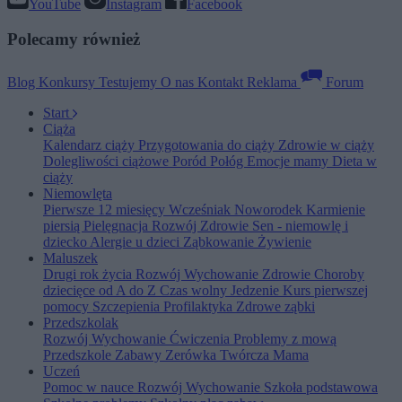
YouTube
Instagram
Facebook
Polecamy również
Blog
Konkursy
Testujemy
O nas
Kontakt
Reklama
Forum
Start
Ciąża
Kalendarz ciąży
Przygotowania do ciąży
Zdrowie w ciąży
Dolegliwości ciążowe
Poród
Połóg
Emocje mamy
Dieta w
ciąży
Niemowlęta
Pierwsze 12 miesięcy
Wcześniak
Noworodek
Karmienie
piersią
Pielęgnacja
Rozwój
Zdrowie
Sen - niemowlę i
dziecko
Alergie u dzieci
Ząbkowanie
Żywienie
Maluszek
Drugi rok życia
Rozwój
Wychowanie
Zdrowie
Choroby
dziecięce od A do Z
Czas wolny
Jedzenie
Kurs pierwszej
pomocy
Szczepienia
Profilaktyka
Zdrowe ząbki
Przedszkolak
Rozwój
Wychowanie
Ćwiczenia
Problemy z mową
Przedszkole
Zabawy
Zerówka
Twórcza Mama
Uczeń
Pomoc w nauce
Rozwój
Wychowanie
Szkoła podstawowa