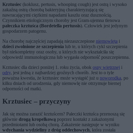
Krztusiec
(koklusz, pertusis, whooping cough) jest ostrą i wysoko
zakaźną ostrą chorobą bakteryjną charakteryzującą się
nawracającymi ciężkimi napadami kaszlu oraz dusznością.
Czynnikiem etiologicznym choroby jest Gram-ujemna tlenowa
pałeczka krztuśca (Bordetella pertussis
). Człowiek jest jedynym
gospodarzem patogenu.
Na chorobę najczęściej zapadają niezaszczepione
niemowlęta
i
dzieci zwolnione ze szczepienia
lub te, u których cykl szczepienia
był niekompletny oraz osoby, u których nie wykształciła się
odpowiedź immunologiczna lub wygasła odporność poszczepienna.
Krztusiec dla dzieci poniżej 1. roku życia, obok
ospy wietrznej
i
odry
, jest jedną z najbardziej groźnych chorób. Jest to o tyle
poważna kwestia, że krztusiec może wystąpić już u
noworodka
, po
kilku dniach od urodzenia, gdy niemowlę nie otrzymuje biernej
odporności od matki.
Krztusiec – przyczyny
Jak się można zarazić krztuścem? Pałeczki krztuśca przenoszą się
głównie
drogą kropelkową
poprzez kontakt z zakażonymi
przedmiotami lub osobą chorą. Zakażenie następuje w wyniku
wdychania wydzieliny z dróg oddechowych
, która została