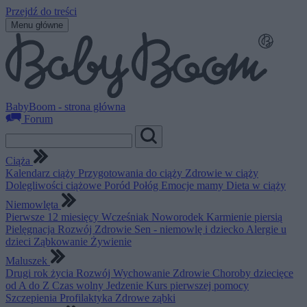
Przejdź do treści
Menu główne
BabyBoom - strona główna
Forum
Ciąża
Kalendarz ciąży
Przygotowania do ciąży
Zdrowie w ciąży
Dolegliwości ciążowe
Poród
Połóg
Emocje mamy
Dieta w ciąży
Niemowlęta
Pierwsze 12 miesięcy
Wcześniak
Noworodek
Karmienie piersią
Pielęgnacja
Rozwój
Zdrowie
Sen - niemowlę i dziecko
Alergie u
dzieci
Ząbkowanie
Żywienie
Maluszek
Drugi rok życia
Rozwój
Wychowanie
Zdrowie
Choroby dziecięce
od A do Z
Czas wolny
Jedzenie
Kurs pierwszej pomocy
Szczepienia
Profilaktyka
Zdrowe ząbki