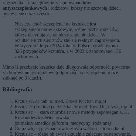
zagrożenia. Teraz, głównie za sprawą
ruchów
antyszczepionkowych
i rodziców, którzy nie szczepią dzieci,
pojawia się coraz częściej.
Niestety, choć szczepienie na krztusiec jest
szczepieniem obowiązkowym, rośnie liczba rodziców,
którzy decydują się na nieszczepienie dzieci. W
rezultacie krztusiec znów stał się realnym zagrożeniem.
W styczniu i lutym 2024 roku w Polsce potwierdzono
326 przypadków krztuśca, a w 2023 r. zanotowano 156
zachorowań.
Mimo iż przebycie krztuśca daje długotrwałą odporność, powtórne
zachorowanie jest możliwe (odporność po szczepieniu może
zniknąć po 3 latach).
Bibliografia
Krztusiec, dr hab. n. med. Ernest Kuchar, mp.pl
Krztusiec (koklusz) u dziecka, dr med. Ewa Duszczyk, mp.pl
Krztusiec — stara choroba i nowe metody zapobiegania, K.
Rosłonkiewicz-Wiechowska,
journals.viamedica.pl/forum_medycyny_rodzinnej
Coraz więcej przypadków krztuśca w Polsce, termedia.pl
Krztusiec – różne objawy i aktualnie zalecane postępowanie,