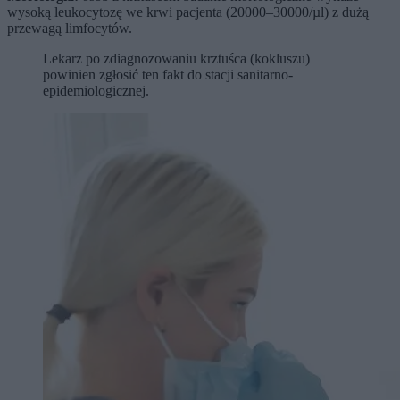
wysoką leukocytozę we krwi pacjenta (20000–30000/µl) z dużą
przewagą limfocytów.
Lekarz po zdiagnozowaniu krztuśca (kokluszu)
powinien zgłosić ten fakt do stacji sanitarno-
epidemiologicznej.