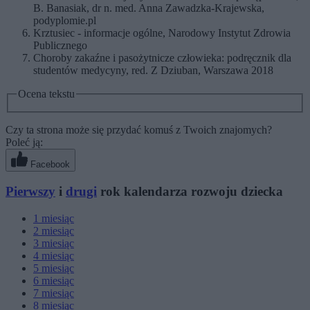
B. Banasiak, dr n. med. Anna Zawadzka-Krajewska,
podyplomie.pl
Krztusiec - informacje ogólne, Narodowy Instytut Zdrowia
Publicznego
Choroby zakaźne i pasożytnicze człowieka: podręcznik dla
studentów medycyny, red. Z Dziuban, Warszawa 2018
Ocena tekstu
Czy ta strona może się przydać komuś z Twoich znajomych?
Poleć ją:
Facebook
Pierwszy
i
drugi
rok kalendarza rozwoju dziecka
1
miesiąc
2
miesiąc
3
miesiąc
4
miesiąc
5
miesiąc
6
miesiąc
7
miesiąc
8
miesiąc