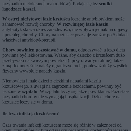
przypadku nietolerancji makrolidów). Podaje się też
środki
łagodzące kaszel.
W ostrej nieżytowej fazie krztuśca
leczenie antybiotykiem może
zahamować rozwój choroby.
W rozwiniętej fazie kaszlu
antybiotyk skraca okres zaraźliwości, nie wpływa jednak na objawy
i przebieg choroby. Chory na krztusiec przestaje zarażać po 5 dniach
właściwej antybiotykoterapii.
Chory powinien pozostawać w domu
, odpoczywać, a jego dieta
powinna być lekkostrawna. Ważne, aby dziecko z krztuścem dużo
przebywało na świeżym powietrzu (i przy otwartym oknie), także
zimą. Jednocześnie należy ograniczyć ruch, ponieważ duży wysiłek
fizyczny wywołuje napady kaszlu.
Niemowlęta i małe dzieci z ciężkimi napadami kaszlu
krztuścowego, z uwagi na zagrożenie bezdechami, powinny być
leczone w
szpitalu
. W szpitalu leczy się także powikłania. Pozostałe
przypadki choroby nie wymagają hospitalizacji. Dzieci chore na
krztusiec leczy się w domu.
Ile trwa infekcja krztuścem?
Czas trwania infekcji krztuścem może się różnić w zależności od
wielu czynników, w tym od reakcji organizmu, dostępności leczenia