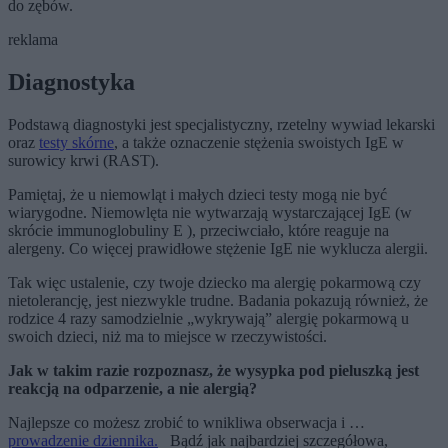
do zębów.
reklama
Diagnostyka
Podstawą diagnostyki jest specjalistyczny, rzetelny wywiad lekarski
oraz
testy skórne
, a także oznaczenie stężenia swoistych IgE w
surowicy krwi (RAST).
Pamiętaj, że u niemowląt i małych dzieci testy mogą nie być
wiarygodne. Niemowlęta nie wytwarzają wystarczającej IgE (w
skrócie immunoglobuliny E ), przeciwciało, które reaguje na
alergeny. Co więcej prawidłowe stężenie IgE nie wyklucza alergii.
Tak więc ustalenie, czy twoje dziecko ma alergię pokarmową czy
nietolerancję, jest niezwykle trudne. Badania pokazują również, że
rodzice 4 razy samodzielnie „wykrywają” alergię pokarmową u
swoich dzieci, niż ma to miejsce w rzeczywistości.
Jak w takim razie rozpoznasz, że wysypka pod pieluszką jest
reakcją na odparzenie, a nie alergią?
Najlepsze co możesz zrobić to wnikliwa obserwacja i …
prowadzenie dziennika.
Bądź jak najbardziej szczegółowa,