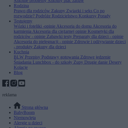
Szkolne problemy
Szkolny plac zabaw
Rodzina
Prawo dla rodziców
Zakupy
Związki i seks
Co po
rozwodzie?
Podróże
Rodzicielstwo
Konkursy
Porady
Testujemy
Wózki i foteliki -opinie
Akcesoria do domu
Akcesoria do
karmienia
Akcesoria dla ciężarnej opinie
Kosmetyki dla
rodziców - opinie
Zabawki testy
Preparaty dla dzieci - opinie
Akcesoria do pielęgnacji - opinie
Zdrowie i odżywianie dzieci
- produkty
Zakupy dla dzieci
Kuchnia
BLW
Przepisy
Podstawy gotowania
Zdrowe jedzenie
Śniadania
Lunchbox - do szkoły
Zupy
Drugie danie
Desery
Kolacje
Blog
reklama
Strona główna
BabyBoom
Niemowlęta
Alergie u dzieci
Alergia na owoce