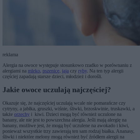
reklama
Alergia na owoce występuje stosunkowo rzadko w porównaniu z
alergiami na
mleko
,
pszenicę
,
jaja
czy
ryby
. Na ten typ alergii
częściej zapadają starsze dzieci, młodzież i dorośli.
Jakie owoce uczulają najczęściej?
Okazuje się, że najczęściej uczulają wcale nie pomarańcze czy
cytryny, a jabłka, gruszki, wiśnie, śliwki, brzoskwinie, truskawki, a
także
orzechy
i kiwi. Dzieci mogą być również uczulone na
banany, ale nie jest to powszechna alergia. Jeśli mają alergię na
banany, możliwe jest, że mogą być uczulene na awokado i kiwi,
ponieważ wszystkie trzy zawierają ten sam rodzaj białka. Ananasy,
śliwki i niektóre melony mogą również być źródłem alergii na