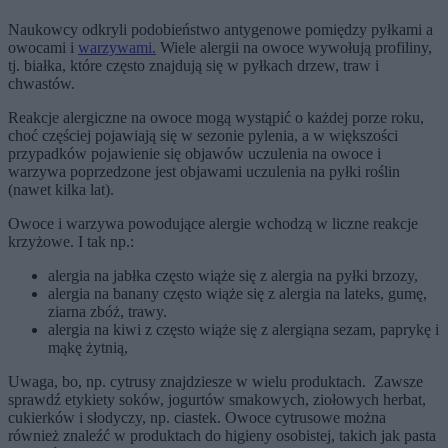
Naukowcy odkryli podobieństwo antygenowe pomiędzy pyłkami a
owocami i
warzywami.
Wiele alergii na owoce wywołują profiliny,
tj. białka, które często znajdują się w pyłkach drzew, traw i
chwastów.
Reakcje alergiczne na owoce mogą wystąpić o każdej porze roku,
choć częściej pojawiają się w sezonie pylenia, a w większości
przypadków pojawienie się objawów uczulenia na owoce i
warzywa poprzedzone jest objawami uczulenia na pyłki roślin
(nawet kilka lat).
Owoce i warzywa powodujące alergie wchodzą w liczne reakcje
krzyżowe. I tak np.:
alergia na jabłka często wiąże się z alergia na pyłki brzozy,
alergia na banany często wiąże się z alergia na lateks, gumę,
ziarna zbóż, trawy.
alergia na kiwi z często wiąże się z alergiąna sezam, paprykę i
mąkę żytnią,
Uwaga, bo, np. cytrusy znajdziesze w wielu produktach. Zawsze
sprawdź etykiety soków, jogurtów smakowych, ziołowych herbat,
cukierków i słodyczy, np. ciastek. Owoce cytrusowe można
również znaleźć w produktach do higieny osobistej, takich jak pasta