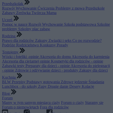
Przedszkolak
Rozwój
Wychowanie
Ćwiczenia
Problemy z mową
Przedszkole
Zabawy
Zerówka
Twórcza Mama
Uczeń
Pomoc w nauce
Rozwój
Wychowanie
Szkoła podstawowa
Szkolne
problemy
Szkolny plac zabaw
Rodzina
Prawo dla rodziców
Zakupy
Związki i seks
Co po rozwodzie?
Podróże
Rodzicielstwo
Konkursy
Porady
Testujemy
Wózki i foteliki -opinie
Akcesoria do domu
Akcesoria do karmienia
Akcesoria dla ciężarnej opinie
Kosmetyki dla rodziców - opinie
Zabawki testy
Preparaty dla dzieci - opinie
Akcesoria do pielęgnacji
- opinie
Zdrowie i odżywianie dzieci - produkty
Zakupy dla dzieci
Kuchnia
BLW
Przepisy
Podstawy gotowania
Zdrowe jedzenie
Śniadania
Lunchbox - do szkoły
Zupy
Drugie danie
Desery
Kolacje
Blog
Forum
Mamy w tym samym miesiącu ciąży
Forum o ciąży
Staramy się
Forum o niemowlętach
Fora dla rodziców