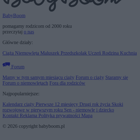
BabyBoom
pomagamy rodzicom od 2000 roku
przeczytaj
o nas
Główne działy:
Ciąża
Niemowlęta
Maluszek
Przedszkolak
Uczeń
Rodzina
Kuchnia
Forum
Mamy w tym samym miesiącu ciąży
Forum o ciąży
Staramy się
Forum o niemowlętach
Fora dla rodziców
Najpopularniejsze:
Kalendarz ciąży
Pierwsze 12 miesięcy
Drugi rok życia
Skoki
rozwojowe w pierwszym roku
Sen - niemowlę i dziecko
Kontakt
Reklama
Polityka prywatności
Mapa
© 2026 copyright babyboom.pl