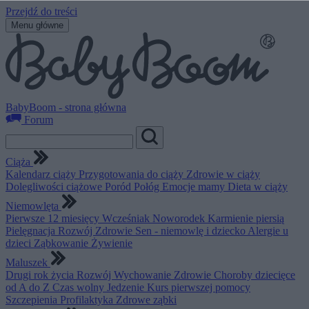
Przejdź do treści
Menu główne
BabyBoom - strona główna
Forum
Ciąża
Kalendarz ciąży
Przygotowania do ciąży
Zdrowie w ciąży
Dolegliwości ciążowe
Poród
Połóg
Emocje mamy
Dieta w ciąży
Niemowlęta
Pierwsze 12 miesięcy
Wcześniak
Noworodek
Karmienie piersią
Pielęgnacja
Rozwój
Zdrowie
Sen - niemowlę i dziecko
Alergie u
dzieci
Ząbkowanie
Żywienie
Maluszek
Drugi rok życia
Rozwój
Wychowanie
Zdrowie
Choroby dziecięce
od A do Z
Czas wolny
Jedzenie
Kurs pierwszej pomocy
Szczepienia
Profilaktyka
Zdrowe ząbki