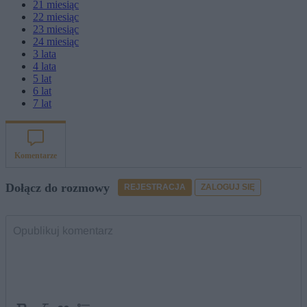
21
miesiąc
22
miesiąc
23
miesiąc
24
miesiąc
3
lata
4
lata
5
lat
6
lat
7
lat