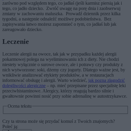
zarówno pod względem tego, co jadłaś (jeśli karmisz piersią jak i
tego, co jadło dziecko. Zwróć uwagę na porę dnia i zaobserwuj
zmiany w zachowaniu maluszka. Prowadź dziennik przez kilka
tygodni, a następnie odnaleźć możliwe podobieństwa. Bez
zapisywania łatwo możesz zapomnieć o tym, co jadłaś lub jak
zareagowało dziecko.
Leczenie
Leczenie alergii na owoce, tak jak w przypadku każdej alergii
pokarmowej polega na wyeliminowaniu ich z diety. Nie chodzi
niestety wyłącznie o surowe owoce, ale i potrawy czy produkty z
nich wytworzone: soki, dżemy czy jogurty. Dlatego ważne jest, by
wnikliwie analizować etykiety produktów, a w restauracjach
informować obsługę i alergii. Warto wiedzieć,
jak pozna złagodzić
dolegliwości alergiczne
– np. mieć przepisane przez specjalistę leki
przeciwhistaminowe. Alergicy, którzy reagują bardzo silnie i
gwałtownie powinni nosić przy sobie adrenalinę w autostrzykawce.
Ocena tekstu
Czy ta strona może się przydać komuś z Twoich znajomych?
Poleć ją: