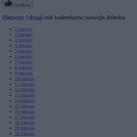
Facebook
Pierwszy
i
drugi
rok kalendarza rozwoju dziecka
1
miesiąc
2
miesiąc
3
miesiąc
4
miesiąc
5
miesiąc
6
miesiąc
7
miesiąc
8
miesiąc
9
miesiąc
10
miesiąc
11
miesiąc
12
miesiąc
13
miesiąc
14
miesiąc
15
miesiąc
16
miesiąc
17
miesiąc
18
miesiąc
19
miesiąc
20
miesiąc