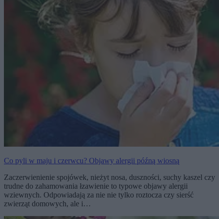
Co pyli w maju i czerwcu? Objawy alergii późną wiosną
Zaczerwienienie spojówek, nieżyt nosa, duszności, suchy kaszel czy
trudne do zahamowania łzawienie to typowe objawy alergii
wziewnych. Odpowiadają za nie nie tylko roztocza czy sierść
zwierząt domowych, ale i…