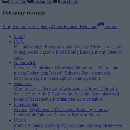
YouTube
Instagram
Facebook
Polecamy również
Blog
Konkursy
Testujemy
O nas
Kontakt
Reklama
Forum
Start
Ciąża
Kalendarz ciąży
Przygotowania do ciąży
Zdrowie w ciąży
Dolegliwości ciążowe
Poród
Połóg
Emocje mamy
Dieta w
ciąży
Niemowlęta
Pierwsze 12 miesięcy
Wcześniak
Noworodek
Karmienie
piersią
Pielęgnacja
Rozwój
Zdrowie
Sen - niemowlę i
dziecko
Alergie u dzieci
Ząbkowanie
Żywienie
Maluszek
Drugi rok życia
Rozwój
Wychowanie
Zdrowie
Choroby
dziecięce od A do Z
Czas wolny
Jedzenie
Kurs pierwszej
pomocy
Szczepienia
Profilaktyka
Zdrowe ząbki
Przedszkolak
Rozwój
Wychowanie
Ćwiczenia
Problemy z mową
Przedszkole
Zabawy
Zerówka
Twórcza Mama
Uczeń
Pomoc w nauce
Rozwój
Wychowanie
Szkoła podstawowa