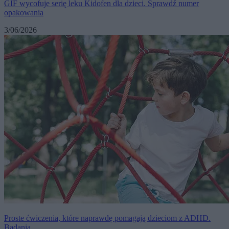
GIF wycofuje serię leku Kidofen dla dzieci. Sprawdź numer
opakowania
3/06/2026
Proste ćwiczenia, które naprawdę pomagają dzieciom z ADHD.
Badania