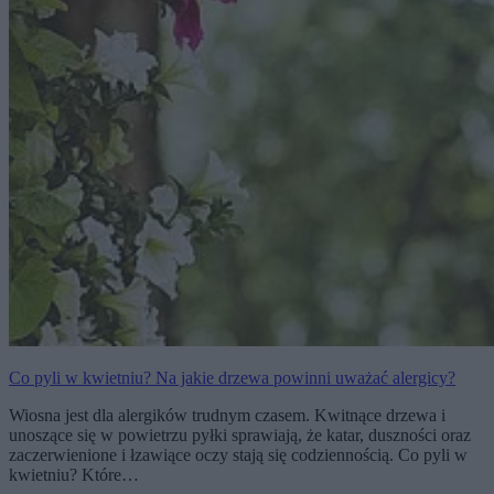
Co pyli w kwietniu? Na jakie drzewa powinni uważać alergicy?
Wiosna jest dla alergików trudnym czasem. Kwitnące drzewa i
unoszące się w powietrzu pyłki sprawiają, że katar, duszności oraz
zaczerwienione i łzawiące oczy stają się codziennością. Co pyli w
kwietniu? Które…