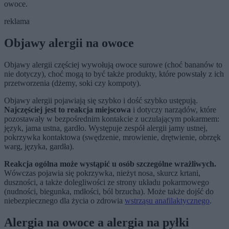
owoce.
reklama
Objawy alergii na owoce
Objawy alergii częściej wywołują owoce surowe (choć bananów to
nie dotyczy), choć mogą to być także produkty, które powstały z ich
przetworzenia (dżemy, soki czy kompoty).
Objawy alergii pojawiają się szybko i dość szybko ustępują.
Najczęściej jest to reakcja miejscowa
i dotyczy narządów, które
pozostawały w bezpośrednim kontakcie z uczulającym pokarmem:
język, jama ustna, gardło. Występuje zespół alergii jamy ustnej,
pokrzywka kontaktowa (swędzenie, mrowienie, drętwienie, obrzęk
warg, języka, gardła).
Reakcja ogólna może wystąpić u osób szczególne wrażliwych.
Wówczas pojawia się pokrzywka, nieżyt nosa, skurcz krtani,
duszności, a także dolegliwości ze strony układu pokarmowego
(nudności, biegunka, mdłości, ból brzucha). Może także dojść do
niebezpiecznego dla życia o zdrowia
wstrząsu anafilaktycznego
.
Alergia na owoce a alergia na pyłki