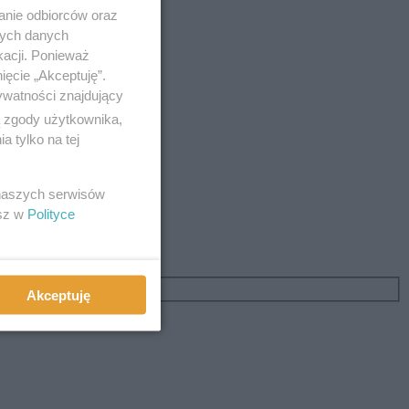
anie odbiorców oraz
nych danych
kacji. Ponieważ
ięcie „Akceptuję”.
ywatności znajdujący
ą zgody użytkownika,
 tylko na tej
 naszych serwisów
esz w
Polityce
 zapachem.
Akceptuję