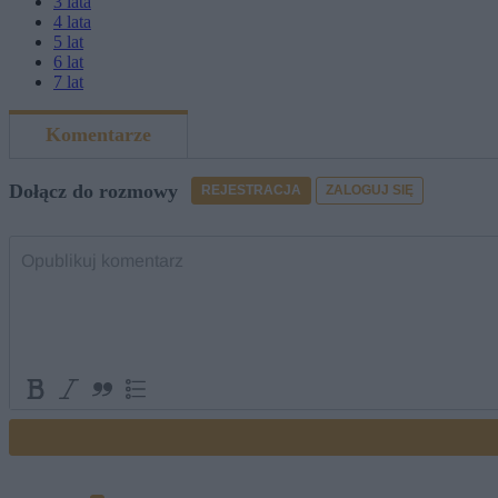
3
lata
4
lata
5
lat
6
lat
7
lat