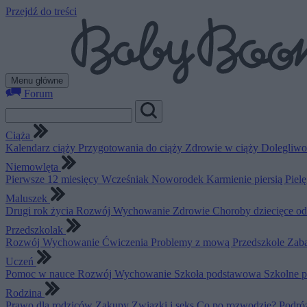
Przejdź do treści
Menu główne
Forum
Ciąża
Kalendarz ciąży
Przygotowania do ciąży
Zdrowie w ciąży
Dolegliwo
Niemowlęta
Pierwsze 12 miesięcy
Wcześniak
Noworodek
Karmienie piersią
Piel
Maluszek
Drugi rok życia
Rozwój
Wychowanie
Zdrowie
Choroby dziecięce o
Przedszkolak
Rozwój
Wychowanie
Ćwiczenia
Problemy z mową
Przedszkole
Zab
Uczeń
Pomoc w nauce
Rozwój
Wychowanie
Szkoła podstawowa
Szkolne 
Rodzina
Prawo dla rodziców
Zakupy
Związki i seks
Co po rozwodzie?
Podró