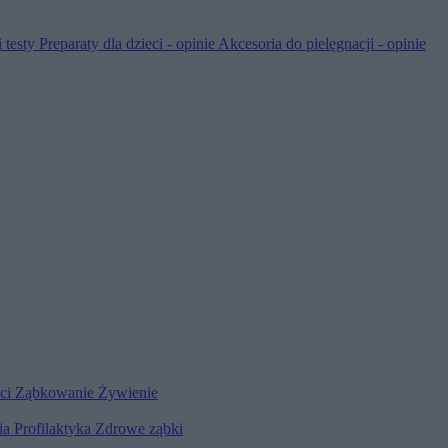
 testy
Preparaty dla dzieci - opinie
Akcesoria do pielęgnacji - opinie
eci
Ząbkowanie
Żywienie
ia
Profilaktyka
Zdrowe ząbki