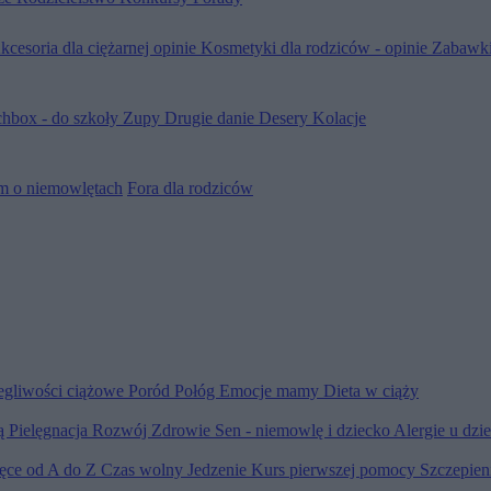
kcesoria dla ciężarnej opinie
Kosmetyki dla rodziców - opinie
Zabawki
hbox - do szkoły
Zupy
Drugie danie
Desery
Kolacje
m o niemowlętach
Fora dla rodziców
egliwości ciążowe
Poród
Połóg
Emocje mamy
Dieta w ciąży
ią
Pielęgnacja
Rozwój
Zdrowie
Sen - niemowlę i dziecko
Alergie u dzi
ięce od A do Z
Czas wolny
Jedzenie
Kurs pierwszej pomocy
Szczepien