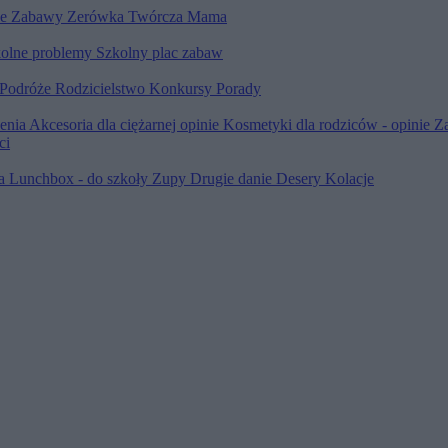
le
Zabawy
Zerówka
Twórcza Mama
olne problemy
Szkolny plac zabaw
Podróże
Rodzicielstwo
Konkursy
Porady
ienia
Akcesoria dla ciężarnej opinie
Kosmetyki dla rodziców - opinie
Z
ci
ia
Lunchbox - do szkoły
Zupy
Drugie danie
Desery
Kolacje