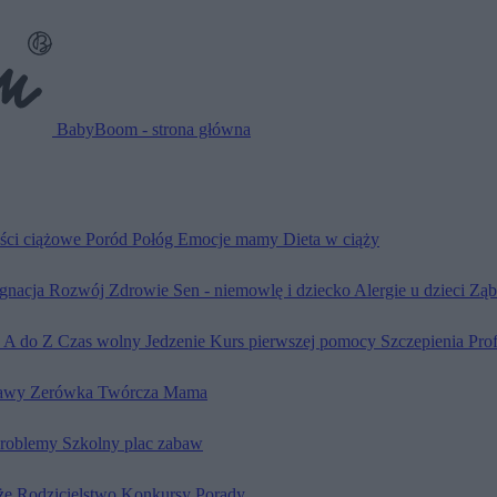
BabyBoom - strona główna
ści ciążowe
Poród
Połóg
Emocje mamy
Dieta w ciąży
ęgnacja
Rozwój
Zdrowie
Sen - niemowlę i dziecko
Alergie u dzieci
Ząb
d A do Z
Czas wolny
Jedzenie
Kurs pierwszej pomocy
Szczepienia
Pro
awy
Zerówka
Twórcza Mama
problemy
Szkolny plac zabaw
że
Rodzicielstwo
Konkursy
Porady