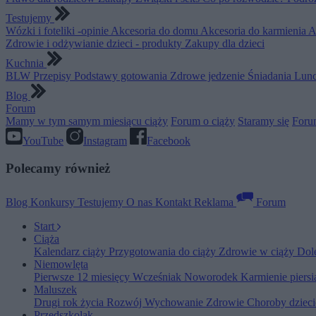
Testujemy
Wózki i foteliki -opinie
Akcesoria do domu
Akcesoria do karmienia
A
Zdrowie i odżywianie dzieci - produkty
Zakupy dla dzieci
Kuchnia
BLW
Przepisy
Podstawy gotowania
Zdrowe jedzenie
Śniadania
Lunc
Blog
Forum
Mamy w tym samym miesiącu ciąży
Forum o ciąży
Staramy się
Foru
YouTube
Instagram
Facebook
Polecamy również
Blog
Konkursy
Testujemy
O nas
Kontakt
Reklama
Forum
Start
Ciąża
Kalendarz ciąży
Przygotowania do ciąży
Zdrowie w ciąży
Dol
Niemowlęta
Pierwsze 12 miesięcy
Wcześniak
Noworodek
Karmienie piers
Maluszek
Drugi rok życia
Rozwój
Wychowanie
Zdrowie
Choroby dziec
Przedszkolak