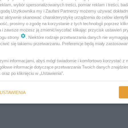
klam, wybór spersonalizowanych treści, pomiar reklam i treści, bad
nych przez dziecko,
 zgodą Użytkownika my i Zaufani Partnerzy możemy używać dokład
az aktywnie skanować charakterystykę urządzenia do celów identyfi
ść, prosimy o zgodę na korzystanie z tych technologii poprzez klikn
a i zawsze możesz ją zmienić/wycofać klikając przycisk ustawień pr
gu żółtaczki,
dzenia,
ogu strony
. Niektóre rodzaje przetwarzania danych nie wymagaj
u z główką opadniętą do tyłu ,
iwić się takiemu przetwarzaniu. Preferencje będą miały zastosowania
szymi informacjami, abyś mógł świadomie i komfortowo korzystać z
 zwłaszcza po uprzednim naprężaniu się dziecka lub płaczu,
gółowe informacje dotyczące przetwarzania Twoich danych znajdzi
s
oraz po kliknięciu w „Ustawienia”.
zek
z sączącą się śluzowo- ropną treścią lub domieszką krwi i zgniłym
USTAWIENIA
: