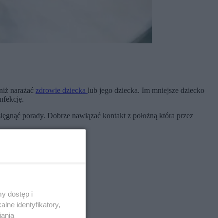
 niż narażać
zdrowie dziecka
lub jego dziecka. Im mniejsze dziecko
nfekcję.
sięgnąć porady. Dobrze nawiązać kontakt z położną która przez
y dostęp i
lne identyfikatory,
iania