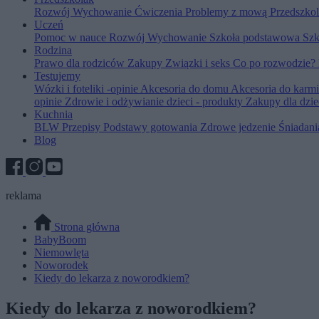
Rozwój
Wychowanie
Ćwiczenia
Problemy z mową
Przedszko
Uczeń
Pomoc w nauce
Rozwój
Wychowanie
Szkoła podstawowa
Szk
Rodzina
Prawo dla rodziców
Zakupy
Związki i seks
Co po rozwodzie?
Testujemy
Wózki i foteliki -opinie
Akcesoria do domu
Akcesoria do karm
opinie
Zdrowie i odżywianie dzieci - produkty
Zakupy dla dzie
Kuchnia
BLW
Przepisy
Podstawy gotowania
Zdrowe jedzenie
Śniadan
Blog
reklama
Strona główna
BabyBoom
Niemowlęta
Noworodek
Kiedy do lekarza z noworodkiem?
Kiedy do lekarza z noworodkiem?