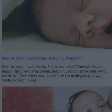
Dziecko śpi z otwartą buzią - o czym to świadczy?
Dziecko śpi z otwartą buzią. Czy to normalne? Zauważenie, że
maluch śpi z otwartymi ustami, może budzić zaniepokojenie wśród
rodziców. Choć wielu może myśleć, że jest to niegroźny nawyk,
warto zwrócić uwagę…