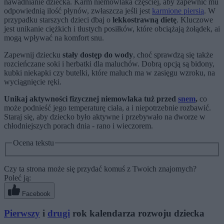
nawadnianie dziecka. Karm niemowlaka częściej, aby zapewnić mu
odpowiednią ilość płynów, zwłaszcza jeśli jest
karmione piersią
. W
przypadku starszych dzieci dbaj o
lekkostrawną dietę
. Kluczowe
jest unikanie ciężkich i tłustych posiłków, które obciążają żołądek, ai
mogą wpływać na komfort snu.
Zapewnij dziecku
stały dostęp do wody
, choć sprawdzą się także
rozcieńczane soki i herbatki dla maluchów. Dobrą opcją są bidony,
kubki niekapki czy butelki, które maluch ma w zasięgu wzroku, na
wyciągnięcie ręki.
Unikaj aktywności fizycznej niemowlaka tuż przed
snem
,
co
może podnieść jego temperaturę ciała, a i niepotrzebnie rozbawić.
Staraj się, aby dziecko było aktywne i przebywało na dworze w
chłodniejszych porach dnia - rano i wieczorem.
Ocena tekstu
Czy ta strona może się przydać komuś z Twoich znajomych?
Poleć ją:
Facebook
Pierwszy
i
drugi
rok kalendarza rozwoju dziecka