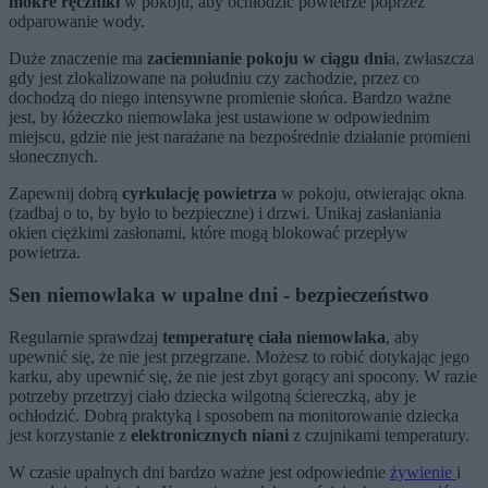
mokre ręczniki
w pokoju, aby ochłodzić powietrze poprzez
odparowanie wody.
Duże znaczenie ma
zaciemnianie pokoju w ciągu dni
a, zwłaszcza
gdy jest zlokalizowane na południu czy zachodzie, przez co
dochodzą do niego intensywne promienie słońca. Bardzo ważne
jest, by łóżeczko niemowlaka jest ustawione w odpowiednim
miejscu, gdzie nie jest narażane na bezpośrednie działanie promieni
słonecznych.
Zapewnij dobrą
cyrkulację powietrza
w pokoju, otwierając okna
(zadbaj o to, by było to bezpieczne) i drzwi. Unikaj zasłaniania
okien ciężkimi zasłonami, które mogą blokować przepływ
powietrza.
Sen niemowlaka w upalne dni - bezpieczeństwo
Regularnie sprawdzaj
temperaturę ciała niemowlaka
, aby
upewnić się, że nie jest przegrzane. Możesz to robić dotykając jego
karku, aby upewnić się, że nie jest zbyt gorący ani spocony. W razie
potrzeby przetrzyj ciało dziecka wilgotną ściereczką, aby je
ochłodzić. Dobrą praktyką i sposobem na monitorowanie dziecka
jest korzystanie z
elektronicznych niani
z czujnikami temperatury.
W czasie upalnych dni bardzo ważne jest odpowiednie
żywienie
i