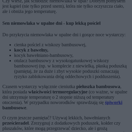
Czy wiesz, jak schłodzić niemowlaka w upał? Dobrym pomysłem
jest kąpiel (nie tylko przed snem), która nie tylko oczyszcza ciało,
ale i obniża jego temperaturę.
Sen niemowlaka w upalne dni - kup lekką pościel
Do przykrycia niemowlaka w upalne dni i gorące noce wystarczy:
cienka pościel z wiskozy bambusowej,
kocyk z bawełny,
kocyk bawełniano-bambusowy,
otulacz bambusowy z wysokogatunkowej wiskozy
bambusowej (np. w komplecie z niewielką, płaską poduszką
(pamiętaj, że za duże i zbyt wysokie poduszki oznaczają
ryzyko zablokowania dróg oddechowych i podduszenia).
Czasem wystarczy wyłącznie cieniutka
pieluszka bambusowa
,
która posiada
właściwości termoregulacyjne
(co ważne, w upalne
dni utrzymuje temperaturę o 2 stopnie niższą od temperatury
otoczenia). W przypadku noworodków sprawdzają się
śpiworki
bambusowe
.
O czym jeszcze pamiętać? Używaj lekkich, bawełnianych
prześcieradeł
. Zrezygnuj z dodatkowych poduszek, kołder czy
pluszaków, które mogą przegrzewać dziecko, ale i grożą