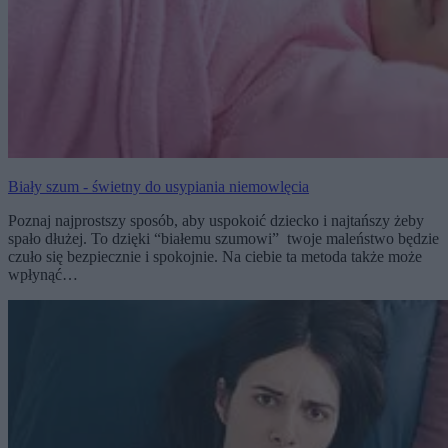
Biały szum - świetny do usypiania niemowlęcia
Poznaj najprostszy sposób, aby uspokoić dziecko i najtańszy żeby
spało dłużej. To dzięki “białemu szumowi” twoje maleństwo będzie
czuło się bezpiecznie i spokojnie. Na ciebie ta metoda także może
wpłynąć…