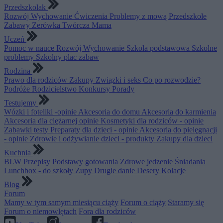
Przedszkolak
Rozwój
Wychowanie
Ćwiczenia
Problemy z mową
Przedszkole
Zabawy
Zerówka
Twórcza Mama
Uczeń
Pomoc w nauce
Rozwój
Wychowanie
Szkoła podstawowa
Szkolne
problemy
Szkolny plac zabaw
Rodzina
Prawo dla rodziców
Zakupy
Związki i seks
Co po rozwodzie?
Podróże
Rodzicielstwo
Konkursy
Porady
Testujemy
Wózki i foteliki -opinie
Akcesoria do domu
Akcesoria do karmienia
Akcesoria dla ciężarnej opinie
Kosmetyki dla rodziców - opinie
Zabawki testy
Preparaty dla dzieci - opinie
Akcesoria do pielęgnacji
- opinie
Zdrowie i odżywianie dzieci - produkty
Zakupy dla dzieci
Kuchnia
BLW
Przepisy
Podstawy gotowania
Zdrowe jedzenie
Śniadania
Lunchbox - do szkoły
Zupy
Drugie danie
Desery
Kolacje
Blog
Forum
Mamy w tym samym miesiącu ciąży
Forum o ciąży
Staramy się
Forum o niemowlętach
Fora dla rodziców