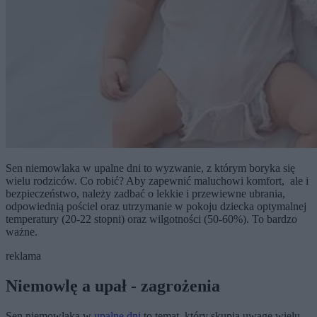
Sen niemowlaka w upalne dni to wyzwanie, z którym boryka się
wielu rodziców. Co robić? Aby zapewnić maluchowi komfort, ale i
bezpieczeństwo, należy zadbać o lekkie i przewiewne ubrania,
odpowiednią pościel oraz utrzymanie w pokoju dziecka optymalnej
temperatury (20-22 stopni) oraz wilgotności (50-60%). To bardzo
ważne.
reklama
Niemowlę a upał - zagrożenia
Sen niemowlaka w
upalne dni
to temat, który skupia uwagę wielu