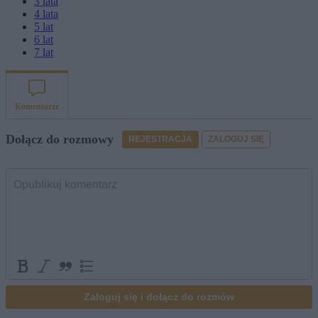
3
lata
4
lata
5
lat
6
lat
7
lat