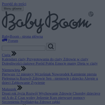
Przejdź do treści
Menu główne
BabyBoom - strona główna
Forum
Ciąża
Kalendarz ciąży
Przygotowania do ciąży
Zdrowie w ciąży
Dolegliwości ciążowe
Poród
Połóg
Emocje mamy
Dieta w ciąży
Niemowlęta
Pierwsze 12 miesięcy
Wcześniak
Noworodek
Karmienie piersią
Pielęgnacja
Rozwój
Zdrowie
Sen - niemowlę i dziecko
Alergie u
dzieci
Ząbkowanie
Żywienie
Maluszek
Drugi rok życia
Rozwój
Wychowanie
Zdrowie
Choroby dziecięce
od A do Z
Czas wolny
Jedzenie
Kurs pierwszej pomocy
Szczepienia
Profilaktyka
Zdrowe ząbki