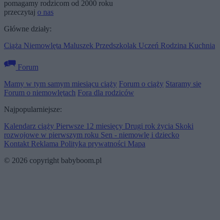
pomagamy rodzicom od 2000 roku
przeczytaj
o nas
Główne działy:
Ciąża
Niemowlęta
Maluszek
Przedszkolak
Uczeń
Rodzina
Kuchnia
Forum
Mamy w tym samym miesiącu ciąży
Forum o ciąży
Staramy się
Forum o niemowlętach
Fora dla rodziców
Najpopularniejsze:
Kalendarz ciąży
Pierwsze 12 miesięcy
Drugi rok życia
Skoki
rozwojowe w pierwszym roku
Sen - niemowlę i dziecko
Kontakt
Reklama
Polityka prywatności
Mapa
© 2026 copyright babyboom.pl