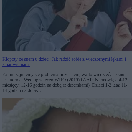
Kłopoty ze snem u dzieci: Jak radzić sobie z wieczornymi lękami i
zmartwieniami
Zanim zajmiemy się problemami ze snem, warto wiedzieć, ile snu
jest normą. Według zaleceń WHO (2019) i AAP: Niemowlęta 4-12
miesięcy: 12-16 godzin na dobę (z drzemkami). Dzieci 1-2 lata: 11-
14 godzin na dobę…