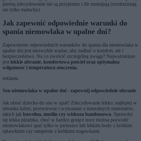
piersią zdecydowanie nie są przyjemne i źle nastrajają (rozdrażniają
nie tylko maluchy).
Jak zapewnić odpowiednie warunki do
spania niemowlaka w upalne dni?
Zapewnienie odpowiednich warunków do spania dla niemowlaka w
upalne dni jest niezwykle ważne, aby zadbać o komfort, ale i
bezpieczeństwo. Na co zwrócić szczególną uwagę? Najważniejsze
jest
lekkie ubranie, komfortowa pościel oraz optymalna
wilgotność i temperatura otoczenia.
reklama
Sen niemowlaka w upalne dni - zapewnij odpowiednie ubranie
Jak ubrać dziecko do snu w upał? Zdecydowanie lekko, najlepiej w
ubranka luźne, przewiewne i wykonane z naturalnych materiałów,
takich jak
bawełna, muślin czy wiskoza bambusowa
. Sprawdzi
się lekka piżamka, choć w bardzo gorące noce można pozwolić
niemowlakowi spać tylko w pieluszce lub lekkim body z krótkim
rękawkiem czy rampersie z krótkimi nogawkami.