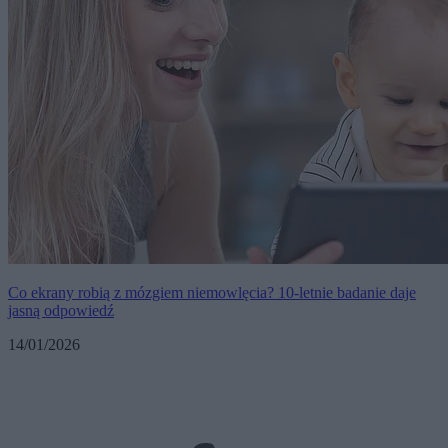
Co ekrany robią z mózgiem niemowlęcia? 10-letnie badanie daje
jasną odpowiedź
14/01/2026