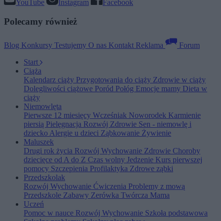
YouTube
Instagram
Facebook
Polecamy również
Blog
Konkursy
Testujemy
O nas
Kontakt
Reklama
Forum
Start
Ciąża
Kalendarz ciąży
Przygotowania do ciąży
Zdrowie w ciąży
Dolegliwości ciążowe
Poród
Połóg
Emocje mamy
Dieta w
ciąży
Niemowlęta
Pierwsze 12 miesięcy
Wcześniak
Noworodek
Karmienie
piersią
Pielęgnacja
Rozwój
Zdrowie
Sen - niemowlę i
dziecko
Alergie u dzieci
Ząbkowanie
Żywienie
Maluszek
Drugi rok życia
Rozwój
Wychowanie
Zdrowie
Choroby
dziecięce od A do Z
Czas wolny
Jedzenie
Kurs pierwszej
pomocy
Szczepienia
Profilaktyka
Zdrowe ząbki
Przedszkolak
Rozwój
Wychowanie
Ćwiczenia
Problemy z mową
Przedszkole
Zabawy
Zerówka
Twórcza Mama
Uczeń
Pomoc w nauce
Rozwój
Wychowanie
Szkoła podstawowa