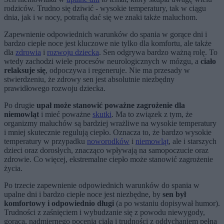
rodziców. Trudno się dziwić - wysokie temperatury, tak w ciągu
dnia, jak i w nocy, potrafią dać się we znaki także maluchom.
Zapewnienie odpowiednich warunków do spania w gorące dni i
bardzo ciepłe noce jest kluczowe nie tylko dla komfortu, ale także
dla
zdrowia
i
rozwoju dziecka
. Sen odgrywa bardzo ważną rolę. To
wtedy zachodzi wiele procesów neurologicznych w mózgu, a
ciało
relaksuje się
, odpoczywa i regeneruje. Nie ma przesady w
stwierdzeniu, że zdrowy sen jest absolutnie niezbędny
prawidłowego rozwoju dziecka.
Po drugie
upał może stanowić poważne zagrożenie dla
niemowląt
i mieć poważne
skutki
. Ma to związek z tym, że
organizmy maluchów są bardziej wrażliwe na wysokie temperatury
i mniej skutecznie regulują ciepło. Oznacza to, że bardzo wysokie
temperatury w przypadku
noworodków
i
niemowląt
, ale i starszych
dzieci oraz dorosłych, znacząco wpływają na samopoczucie oraz
zdrowie. Co więcej, ekstremalne ciepło może stanowić zagrożenie
życia.
Po trzecie zapewnienie odpowiednich warunków do spania w
upalne dni i bardzo ciepłe noce jest niezbędne, by
sen był
komfortowy i odpowiednio długi
(a po wstaniu dopisywał humor).
Trudności z zaśnięciem i wybudzanie się z powodu niewygody,
gorąca, nadmiernego pocenia ciała i trudności z oddychaniem pełną