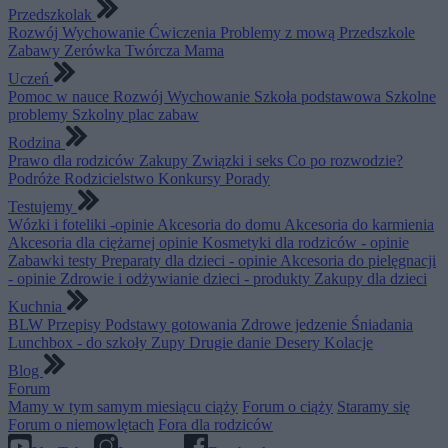
Przedszkolak
Rozwój
Wychowanie
Ćwiczenia
Problemy z mową
Przedszkole
Zabawy
Zerówka
Twórcza Mama
Uczeń
Pomoc w nauce
Rozwój
Wychowanie
Szkoła podstawowa
Szkolne
problemy
Szkolny plac zabaw
Rodzina
Prawo dla rodziców
Zakupy
Związki i seks
Co po rozwodzie?
Podróże
Rodzicielstwo
Konkursy
Porady
Testujemy
Wózki i foteliki -opinie
Akcesoria do domu
Akcesoria do karmienia
Akcesoria dla ciężarnej opinie
Kosmetyki dla rodziców - opinie
Zabawki testy
Preparaty dla dzieci - opinie
Akcesoria do pielęgnacji
- opinie
Zdrowie i odżywianie dzieci - produkty
Zakupy dla dzieci
Kuchnia
BLW
Przepisy
Podstawy gotowania
Zdrowe jedzenie
Śniadania
Lunchbox - do szkoły
Zupy
Drugie danie
Desery
Kolacje
Blog
Forum
Mamy w tym samym miesiącu ciąży
Forum o ciąży
Staramy się
Forum o niemowlętach
Fora dla rodziców