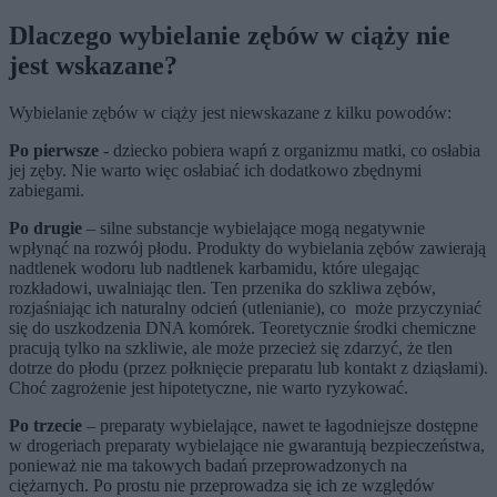
Dlaczego wybielanie zębów w ciąży nie
jest wskazane?
Wybielanie zębów w ciąży jest niewskazane z kilku powodów:
Po pierwsze
- dziecko pobiera wapń z organizmu matki, co osłabia
jej zęby. Nie warto więc osłabiać ich dodatkowo zbędnymi
zabiegami.
Po drugie
– silne substancje wybielające mogą negatywnie
wpłynąć na rozwój płodu. Produkty do wybielania zębów zawierają
nadtlenek wodoru lub nadtlenek karbamidu, które ulegając
rozkładowi, uwalniając tlen. Ten przenika do szkliwa zębów,
rozjaśniając ich naturalny odcień (utlenianie), co może przyczyniać
się do uszkodzenia DNA komórek. Teoretycznie środki chemiczne
pracują tylko na szkliwie, ale może przecież się zdarzyć, że tlen
dotrze do płodu (przez połknięcie preparatu lub kontakt z dziąsłami).
Choć zagrożenie jest hipotetyczne, nie warto ryzykować.
Po trzecie
– preparaty wybielające, nawet te łagodniejsze dostępne
w drogeriach preparaty wybielające nie gwarantują bezpieczeństwa,
ponieważ nie ma takowych badań przeprowadzonych na
ciężarnych. Po prostu nie przeprowadza się ich ze względów