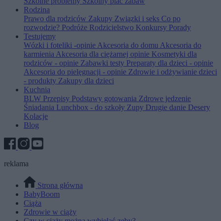
Szkolne problemy
Szkolny plac zabaw
Rodzina
Prawo dla rodziców
Zakupy
Związki i seks
Co po
rozwodzie?
Podróże
Rodzicielstwo
Konkursy
Porady
Testujemy
Wózki i foteliki -opinie
Akcesoria do domu
Akcesoria do
karmienia
Akcesoria dla ciężarnej opinie
Kosmetyki dla
rodziców - opinie
Zabawki testy
Preparaty dla dzieci - opinie
Akcesoria do pielęgnacji - opinie
Zdrowie i odżywianie dzieci
- produkty
Zakupy dla dzieci
Kuchnia
BLW
Przepisy
Podstawy gotowania
Zdrowe jedzenie
Śniadania
Lunchbox - do szkoły
Zupy
Drugie danie
Desery
Kolacje
Blog
reklama
Strona główna
BabyBoom
Ciąża
Zdrowie w ciąży
Czy w ciąży można wybielać zęby?