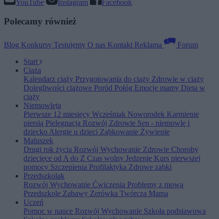
YouTube
Instagram
Facebook
Polecamy również
Blog
Konkursy
Testujemy
O nas
Kontakt
Reklama
Forum
Start
Ciąża
Kalendarz ciąży
Przygotowania do ciąży
Zdrowie w ciąży
Dolegliwości ciążowe
Poród
Połóg
Emocje mamy
Dieta w
ciąży
Niemowlęta
Pierwsze 12 miesięcy
Wcześniak
Noworodek
Karmienie
piersią
Pielęgnacja
Rozwój
Zdrowie
Sen - niemowlę i
dziecko
Alergie u dzieci
Ząbkowanie
Żywienie
Maluszek
Drugi rok życia
Rozwój
Wychowanie
Zdrowie
Choroby
dziecięce od A do Z
Czas wolny
Jedzenie
Kurs pierwszej
pomocy
Szczepienia
Profilaktyka
Zdrowe ząbki
Przedszkolak
Rozwój
Wychowanie
Ćwiczenia
Problemy z mową
Przedszkole
Zabawy
Zerówka
Twórcza Mama
Uczeń
Pomoc w nauce
Rozwój
Wychowanie
Szkoła podstawowa