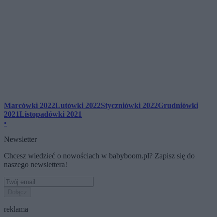
Marcówki 2022
Lutówki 2022
Styczniówki 2022
Grudniówki
2021
Listopadówki 2021
•
Newsletter
Chcesz wiedzieć o nowościach w babyboom.pl? Zapisz się do
naszego newslettera!
Dołącz
reklama