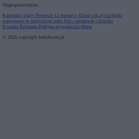
Najpopularniejsze:
Kalendarz ciąży
Pierwsze 12 miesięcy
Drugi rok życia
Skoki
rozwojowe w pierwszym roku
Sen - niemowlę i dziecko
Kontakt
Reklama
Polityka prywatności
Mapa
© 2026 copyright babyboom.pl