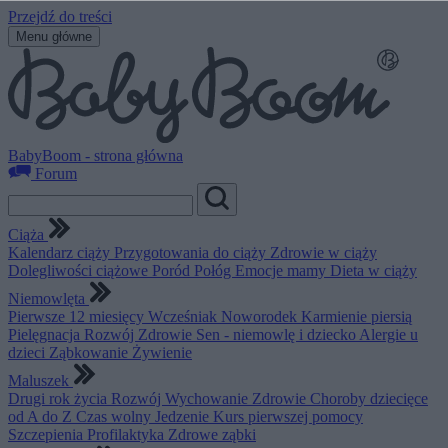
Przejdź do treści
Menu główne
BabyBoom - strona główna
Forum
Ciąża
Kalendarz ciąży
Przygotowania do ciąży
Zdrowie w ciąży
Dolegliwości ciążowe
Poród
Połóg
Emocje mamy
Dieta w ciąży
Niemowlęta
Pierwsze 12 miesięcy
Wcześniak
Noworodek
Karmienie piersią
Pielęgnacja
Rozwój
Zdrowie
Sen - niemowlę i dziecko
Alergie u
dzieci
Ząbkowanie
Żywienie
Maluszek
Drugi rok życia
Rozwój
Wychowanie
Zdrowie
Choroby dziecięce
od A do Z
Czas wolny
Jedzenie
Kurs pierwszej pomocy
Szczepienia
Profilaktyka
Zdrowe ząbki