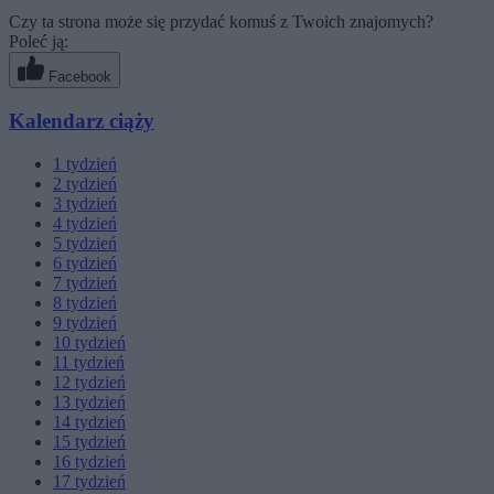
Czy ta strona może się przydać komuś z Twoich znajomych?
Poleć ją:
Facebook
Kalendarz ciąży
1
tydzień
2
tydzień
3
tydzień
4
tydzień
5
tydzień
6
tydzień
7
tydzień
8
tydzień
9
tydzień
10
tydzień
11
tydzień
12
tydzień
13
tydzień
14
tydzień
15
tydzień
16
tydzień
17
tydzień