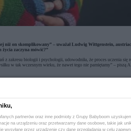
iej niż on skomplikowany” – uważał Ludwig Wittgenstein, austriack
ch życia zaczyna mówić?”
 z zakresu biologii i psychologii, udowodniła, że proces uczenia się 
iłku w tak wczesnym wieku, że nawet tego nie pamiętamy” – piszą Al
 zaczyna odbierać zewnętrzne dźwięki i od tego momentu uczy się gło
dczas których każdemu z dzieci podano jeden smoczek. Kiedy maluszki
 Dzieci wyraźnie pokazały swoje preferencje … wybierając pierwszy s
ych języków już w kilka godzin po urodzeniu
, co potwierdza, że z
niku,
życia płodu, a najnowsze badania wykazały, że dziesięć tygodni przed 
huje się ono w głos matki, ponieważ to jego dźwięki słyszy najwyraźn
i obu języków.
fanych partnerów oraz inne podmioty z Grupy Babyboom uzyskujem
cje na urządzeniu oraz przetwarzamy dane osobowe, takie jak unika
, którym będą mówiły.
Pamięć słuchowa pozwala im po urodzeniu rozpoz
je wysyłane przez urządzenie czy dane przeglądania w celu zapewn