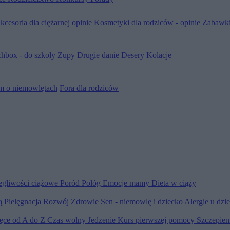
kcesoria dla ciężarnej opinie
Kosmetyki dla rodziców - opinie
Zabawki
hbox - do szkoły
Zupy
Drugie danie
Desery
Kolacje
m o niemowlętach
Fora dla rodziców
egliwości ciążowe
Poród
Połóg
Emocje mamy
Dieta w ciąży
ią
Pielęgnacja
Rozwój
Zdrowie
Sen - niemowlę i dziecko
Alergie u dzi
ięce od A do Z
Czas wolny
Jedzenie
Kurs pierwszej pomocy
Szczepien