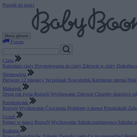
Przejdź do treści
Menu główne
Forum
Ciąża
Kalendarz ciąży
Przygotowania do ciąży
Zdrowie w ciąży
Dolegliwo
Niemowlęta
Pierwsze 12 miesięcy
Wcześniak
Noworodek
Karmienie piersią
Piel
Maluszek
Drugi rok życia
Rozwój
Wychowanie
Zdrowie
Choroby dziecięce o
Przedszkolak
Rozwój
Wychowanie
Ćwiczenia
Problemy z mową
Przedszkole
Zab
Uczeń
Pomoc w nauce
Rozwój
Wychowanie
Szkoła podstawowa
Szkolne 
Rodzina
Prawo dla rodziców
Zakupy
Związki i seks
Co po rozwodzie?
Podró