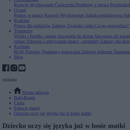
Rozwój
Wychowanie
Ćwiczenia
Problemy z mową
Przedszko
Uczeń
Pomoc w nauce
Rozwój
Wychowanie
Szkoła podstawowa
Szk
Rodzina
Prawo dla rodziców
Zakupy
Związki i seks
Co po rozwodzie?
Testujemy
Wózki i foteliki -opinie
Akcesoria do domu
Akcesoria do karm
opinie
Zdrowie i odżywianie dzieci - produkty
Zakupy dla dzie
Kuchnia
BLW
Przepisy
Podstawy gotowania
Zdrowe jedzenie
Śniadan
Blog
reklama
Strona główna
BabyBoom
Ciąża
Emocje mamy
Dziecko uczy się języka już w łonie matki
Dziecko uczy się języka już w łonie matki