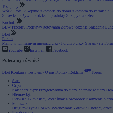
Testujemy
Wózki i foteliki -opinie
Akcesoria do domu
Akcesoria do karmienia
A
Zdrowie i odżywianie dzieci - produkty
Zakupy dla dzieci
Kuchnia
BLW
Przepisy
Podstawy gotowania
Zdrowe jedzenie
Śniadania
Lunc
Blog
Forum
Mamy w tym samym miesiącu ciąży
Forum o ciąży
Staramy się
Foru
YouTube
Instagram
Facebook
Polecamy również
Blog
Konkursy
Testujemy
O nas
Kontakt
Reklama
Forum
Start
Ciąża
Kalendarz ciąży
Przygotowania do ciąży
Zdrowie w ciąży
Dol
Niemowlęta
Pierwsze 12 miesięcy
Wcześniak
Noworodek
Karmienie piers
Maluszek
Drugi rok życia
Rozwój
Wychowanie
Zdrowie
Choroby dziec
Przedszkolak