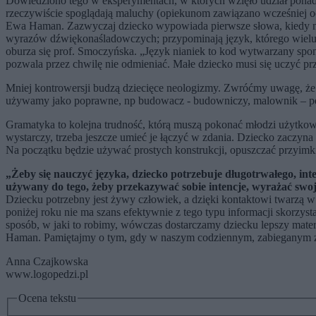
Dowiedziono tego w eksperymentach, w których wzięło udział ponad t
rzeczywiście spoglądają maluchy (opiekunom zawiązano wcześniej oc
Ewa Haman. Zazwyczaj dziecko wypowiada pierwsze słowa, kiedy ma 
wyrazów dźwiękonaśladowczych; przypominają język, którego wielu z
oburza się prof. Smoczyńska. „Język nianiek to kod wytwarzany spon
pozwala przez chwilę nie odmieniać. Małe dziecko musi się uczyć pr
Mniej kontrowersji budzą dziecięce neologizmy. Zwróćmy uwagę, że
używamy jako poprawne, np budowacz - budowniczy, malownik – pędzel
Gramatyka to kolejna trudność, którą muszą pokonać młodzi użytkow
wystarczy, trzeba jeszcze umieć je łączyć w zdania. Dziecko zaczyn
Na początku będzie używać prostych konstrukcji, opuszczać przyimk
„Żeby się nauczyć języka, dziecko potrzebuje długotrwałego, in
używany do tego, żeby przekazywać sobie intencje, wyrażać swo
Dziecku potrzebny jest żywy człowiek, a dzięki kontaktowi twarzą w
poniżej roku nie ma szans efektywnie z tego typu informacji skorzys
sposób, w jaki to robimy, wówczas dostarczamy dziecku lepszy mater
Haman. Pamiętajmy o tym, gdy w naszym codziennym, zabieganym ży
Anna Czajkowska
www.logopedzi.pl
Ocena tekstu