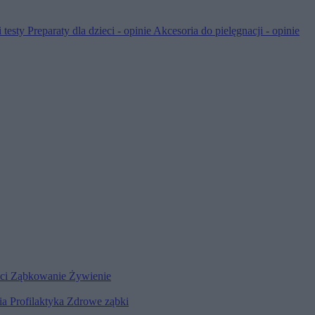
 testy
Preparaty dla dzieci - opinie
Akcesoria do pielęgnacji - opinie
eci
Ząbkowanie
Żywienie
ia
Profilaktyka
Zdrowe ząbki