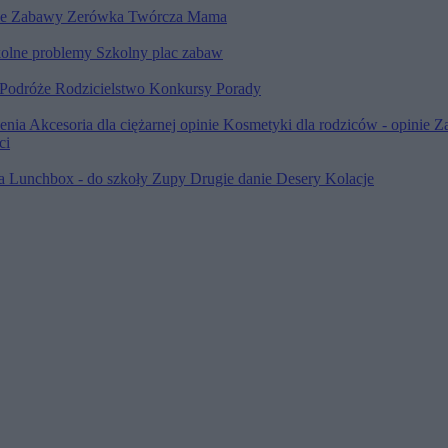
le
Zabawy
Zerówka
Twórcza Mama
olne problemy
Szkolny plac zabaw
Podróże
Rodzicielstwo
Konkursy
Porady
ienia
Akcesoria dla ciężarnej opinie
Kosmetyki dla rodziców - opinie
Z
ci
ia
Lunchbox - do szkoły
Zupy
Drugie danie
Desery
Kolacje