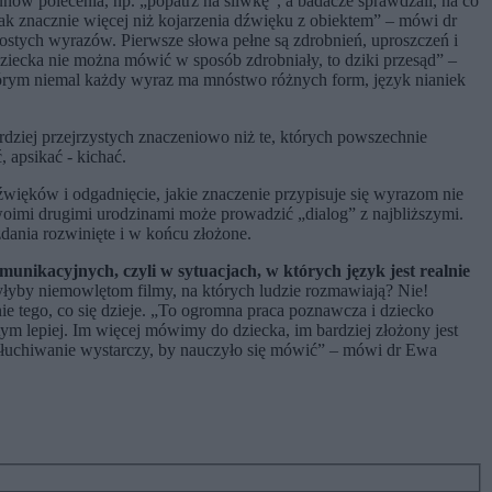
nów polecenia, np. „popatrz na śliwkę”, a badacze sprawdzali, na co
k znacznie więcej niż kojarzenia dźwięku z obiektem” – mówi dr
stych wyrazów. Pierwsze słowa pełne są zdrobnień, uproszczeń i
iecka nie można mówić w sposób zdrobniały, to dziki przesąd” –
którym niemal każdy wyraz ma mnóstwo różnych form, język nianiek
ziej przejrzystych znaczeniowo niż te, których powszechnie
 apsikać - kichać.
ięków i odgadnięcie, jakie znaczenie przypisuje się wyrazom nie
swoimi drugimi urodzinami może prowadzić „dialog” z najbliższymi.
dania rozwinięte i w końcu złożone.
nikacyjnych, czyli w sytuacjach, w których język jest realnie
łyby niemowlętom filmy, na których ludzie rozmawiają? Nie!
ie tego, co się dzieje. „To ogromna praca poznawcza i dziecko
ym lepiej. Im więcej mówimy do dziecka, im bardziej złożony jest
odsłuchiwanie wystarczy, by nauczyło się mówić” – mówi dr Ewa