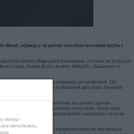
i filozof, zajmujący się przede wszystkim kwestiami języka i
rozpoczyna dziecko długo przed narodzinami. „Uczenie się języka jest
ison Gopnik, Patricia Kuhl i Andrew Meltzoff ( „Naukowiec w
su swojej matki, który łatwo rozpoznaje po narodzinach. Dla
 zaczęły ssać, puszczono im ze słuchawek głos matki. Następnie
moczek!
aczynaj on przyswajać język wcześniej niż dawniej sądzono.
urodzeniem dziecko słucha i rozróżnia mowę matki. Dzięki temu
iej. Słysząc jej rozmowy z innymi ludźmi, zapamiętuje i uczy się
y dostęp i
lne identyfikatory,
nawać głos matki, dzięki charakterystycznej dla niej intonacji.
iania