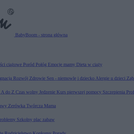
BabyBoom - strona główna
ści ciążowe
Poród
Połóg
Emocje mamy
Dieta w ciąży
ęgnacja
Rozwój
Zdrowie
Sen - niemowlę i dziecko
Alergie u dzieci
Ząb
d A do Z
Czas wolny
Jedzenie
Kurs pierwszej pomocy
Szczepienia
Pro
awy
Zerówka
Twórcza Mama
problemy
Szkolny plac zabaw
że
Rodzicielstwo
Konkursy
Porady