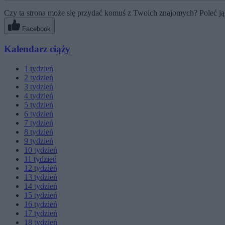
Czy ta strona może się przydać komuś z Twoich znajomych? Poleć ją
Facebook
Kalendarz ciąży
1
tydzień
2
tydzień
3
tydzień
4
tydzień
5
tydzień
6
tydzień
7
tydzień
8
tydzień
9
tydzień
10
tydzień
11
tydzień
12
tydzień
13
tydzień
14
tydzień
15
tydzień
16
tydzień
17
tydzień
18
tydzień