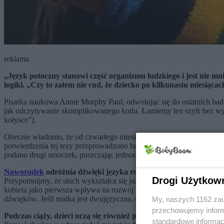
reklama
„Język potoczny stanowi część organizmu ludzkiego i jest nie mn
logiki. „Czy to zatem nie cud, że dziecko po kilkunastu miesiąca
Pisarka naukowa Annie Murphy Paul, odwołując się do ostatnich badań
jak odczytywanie skomplikowanego kodu. Łamiemy ten szyfr bez wys
kołysce”).
Obecnie wiadomo, że od czwartego miesiąca życia płodowego dziecko
potwierdzenia tej tezy przeprowadzono badania wśród niemowląt, po
podano drugi smoczek, puszczając jednocześnie głos obcej kobiety.
Noworodek
odróżnia dźwięki języka rodzimego od dźwięków inn
Drogi Użytkow
Przypomnijmy, że słuch wykształca się już w trzydziestym tygodniu 
kobieta jako pierwsza wpływa na rozwój mózgu swego dziecka - wsłuc
dźwięków. Jeśli matka jest dwujęzyczna, dziecko zapamiętuje dźwięk
My, naszych 1162 zau
przechowujemy informa
Podczas ciąży, dzieci uczą się również pewnych aspektów języka
standardowe informac