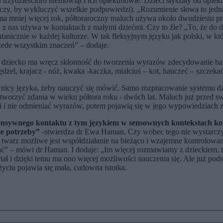
rzydzieścioro niemowląt i ich opiekunowie. Dzieci słyszały od opieku
zy, by wykluczyć wszelkie podpowiedzi). „Rozumienie słowa to jedna
mniej więcej rok, półtoraroczny maluch używa około dwudziestu pro
 nas używa w kontaktach z małymi dziećmi. Czy to źle? „To, że do dz
tanicznie w każdej kulturze. W tak fleksyjnym języku jak polski, w 
zede wszystkim znaczeń” – dodaje.
 dziecko ma wręcz skłonność do tworzenia wyrazów zdecydowanie bard
, krajacz - nóż, kwaka -kaczka, miałciuś – kot, hauczeć – szczekać,
nicy języka, żeby nauczyć się mówić. Samo rozpracowanie systemu dźw
a tworzyć zdania w wieku półtora roku - dwóch lat. Maluch już przed 
i i nie odmieniać wyrazów, potem pojawią się w jego wypowiedziach z
tensywnego kontaktu z tym językiem w sensownych kontekstach komu
je potrzeby”
-stwierdza dr Ewa Haman. Czy wobec tego nie wystarczy
 twarz możliwe jest współdziałanie na bieżąco i wzajemne kontrolowan
tać” – mówi dr Haman. I dodaje: „Im więcej rozmawiamy z dzieckiem, t
iał i dzięki temu ma ono więcej możliwości nauczenia się. Ale już p
ciu pojawia się mała, cudowna istotka.