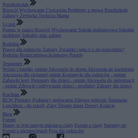
Przedszkolak
Rozwój
Wychowanie
Ćwiczenia
Problemy z mową
Przedszkole
Zabawy
Zerówka
Twórcza Mama
Uczeń
Pomoc w nauce
Rozwój
Wychowanie
Szkoła podstawowa
Szkolne
problemy
Szkolny plac zabaw
Rodzina
Prawo dla rodziców
Zakupy
Związki i seks
Co po rozwodzie?
Podróże
Rodzicielstwo
Konkursy
Porady
Testujemy
Wózki i foteliki -opinie
Akcesoria do domu
Akcesoria do karmienia
Akcesoria dla ciężarnej opinie
Kosmetyki dla rodziców - opinie
Zabawki testy
Preparaty dla dzieci - opinie
Akcesoria do pielęgnacji
- opinie
Zdrowie i odżywianie dzieci - produkty
Zakupy dla dzieci
Kuchnia
BLW
Przepisy
Podstawy gotowania
Zdrowe jedzenie
Śniadania
Lunchbox - do szkoły
Zupy
Drugie danie
Desery
Kolacje
Blog
Forum
Mamy w tym samym miesiącu ciąży
Forum o ciąży
Staramy się
Forum o niemowlętach
Fora dla rodziców