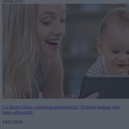
10/04/2026
Co ekrany robią z mózgiem niemowlęcia? 10-letnie badanie daje
jasną odpowiedź
14/01/2026