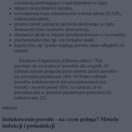
schorzenia przebiegające z nadciśnieniem w ciąży,
objawy niewydolności łożyska,
wewnątrzmaciczne zahamowanie wzrostu płodu (IUGR),
makrosomia płodu,
przedwczesne pęknięcie pęcherza płodowego w ciąży
donoszonej (bez czynności skurczowej),
obumarcie płodu w okresie przedporodowym w wywiadzie,
psychosomatyczne, np. wyczerpanie matki,
logistyczne, np. ryzyko nagłego porodu, duża odległość od
szpitala.
Światowa Organizacja Zdrowia zaleca: "Nie
powinno się wywoływać porodów dla wygody. W
żadnym rejonie geograficznym odsetek takich porodów
nie powinien przekraczać 10%. W Polsce odsetek
porodów indukowanych lub przyspieszanych jest
wysoki - wynosi ponad 50%, co oznacza, że ta
procedura jest w polskich placówkach położniczych
nadużywana. [2]
reklama
Indukowanie porodu - na czym polega? Metody
indukcji i preindukcji