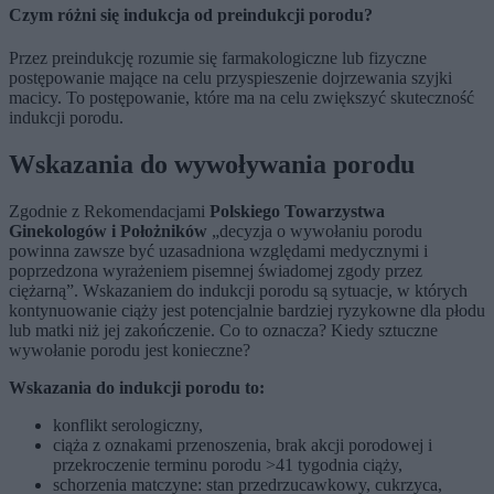
Czym różni się indukcja od preindukcji porodu?
Przez preindukcję rozumie się farmakologiczne lub fizyczne
postępowanie mające na celu przyspieszenie dojrzewania szyjki
macicy. To postępowanie, które ma na celu zwiększyć skuteczność
indukcji porodu.
Wskazania do wywoływania porodu
Zgodnie z Rekomendacjami
Polskiego Towarzystwa
Ginekologów i Położników
„decyzja o wywołaniu porodu
powinna zawsze być uzasadniona względami medycznymi i
poprzedzona wyrażeniem pisemnej świadomej zgody przez
ciężarną”. Wskazaniem do indukcji porodu są sytuacje, w których
kontynuowanie ciąży jest potencjalnie bardziej ryzykowne dla płodu
lub matki niż jej zakończenie. Co to oznacza? Kiedy sztuczne
wywołanie porodu jest konieczne?
Wskazania do indukcji porodu to:
konflikt serologiczny,
ciąża z oznakami przenoszenia, brak akcji porodowej i
przekroczenie terminu porodu >41 tygodnia ciąży,
schorzenia matczyne: stan przedrzucawkowy, cukrzyca,