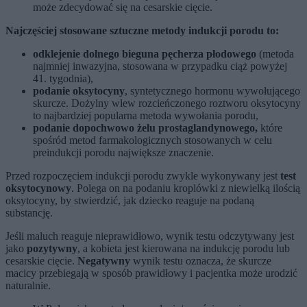
może zdecydować się na cesarskie cięcie.
Najczęściej stosowane sztuczne metody indukcji porodu to:
odklejenie dolnego bieguna pęcherza płodowego
(metoda
najmniej inwazyjna, stosowana w przypadku ciąż powyżej
41. tygodnia),
podanie oksytocyny
, syntetycznego hormonu wywołującego
skurcze. Dożylny wlew rozcieńczonego roztworu oksytocyny
to najbardziej popularna metoda wywołania porodu,
podanie dopochwowo żelu prostaglandynowego,
które
spośród metod farmakologicznych stosowanych w celu
preindukcji porodu największe znaczenie.
Przed rozpoczęciem indukcji porodu zwykle wykonywany jest
test
oksytocynowy
. Polega on na podaniu kroplówki z niewielką ilością
oksytocyny, by stwierdzić, jak dziecko reaguje na podaną
substancję.
Jeśli maluch reaguje nieprawidłowo, wynik testu odczytywany jest
jako
pozytywny
, a kobieta jest kierowana na indukcję porodu lub
cesarskie cięcie.
Negatywny
wynik testu oznacza, że skurcze
macicy przebiegają w sposób prawidłowy i pacjentka może urodzić
naturalnie.