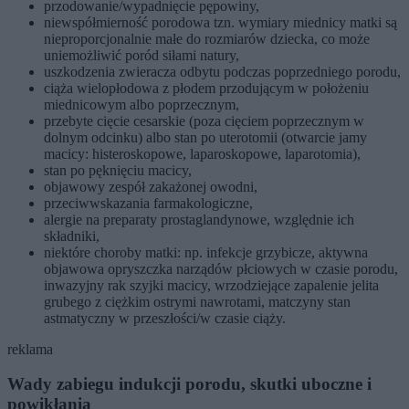
przodowanie/wypadnięcie pępowiny,
niewspółmierność porodowa tzn. wymiary miednicy matki są
nieproporcjonalnie małe do rozmiarów dziecka, co może
uniemożliwić poród siłami natury,
uszkodzenia zwieracza odbytu podczas poprzedniego porodu,
ciąża wielopłodowa z płodem przodującym w położeniu
miednicowym albo poprzecznym,
przebyte cięcie cesarskie (poza cięciem poprzecznym w
dolnym odcinku) albo stan po uterotomii (otwarcie jamy
macicy: histeroskopowe, laparoskopowe, laparotomia),
stan po pęknięciu macicy,
objawowy zespół zakażonej owodni,
przeciwwskazania farmakologiczne,
alergie na preparaty prostaglandynowe, względnie ich
składniki,
niektóre choroby matki: np. infekcje grzybicze, aktywna
objawowa opryszczka narządów płciowych w czasie porodu,
inwazyjny rak szyjki macicy, wrzodziejące zapalenie jelita
grubego z ciężkim ostrymi nawrotami, matczyny stan
astmatyczny w przeszłości/w czasie ciąży.
reklama
Wady zabiegu indukcji porodu, skutki uboczne i
powikłania