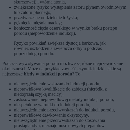
skurczowej) i wtórna atonia,
zwiększone ryzyko wystąpienia zatoru płynem owodniowym
lub zatoru płucnego;
przedwczesne oddzielenie łożyska;
pęknięcie mięśnia macicy;
konieczność cięcia cesarskiego w wyniku braku postępu
porodu (niepowodzenie indukcji).
Ryzyko powikłań zwiększa dystocja barkowa, jak
również uszkodzenia zwieracza odbytu podczas
poprzedniego porodu.
Podczas wywoływania porodu możliwe są różne nieprzewidziane
okoliczności. Może na przykład zawieść czynnik ludzki. Jakie są
najczęstsze
błędy w indukcji porodu
? To:
nieuwzględnienie wskazań do indukcji porodu,
nieprawidłowa kwalifikację do zabiegu (nieródki z
niedojrzałą szyjką macicy),
zastosowanie nieprawidłowej metody indukcji porodu,
niespełnione warunki do indukcji porodu,
nieuwzględnienie przeciwwskazań do indukcji porodu,
nieprawidłowe dawkowanie oksytocyny,
nieuwzględnienie przeciwwskazań do stosowania
prostaglandyn, nieznajomość nowych preparatów