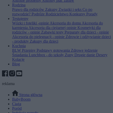
Szkolne problemy
Szkolny plac zabaw
Rodzina
Prawo dla rodziców
Zakupy
Związki i seks
Co po
rozwodzie?
Podróże
Rodzicielstwo
Konkursy
Porady
Testujemy
Wózki i foteliki -opinie
Akcesoria do domu
Akcesoria do
karmienia
Akcesoria dla ciężarnej opinie
Kosmetyki dla
rodziców - opinie
Zabawki testy
Preparaty dla dzieci - opinie
Akcesoria do pielęgnacji - opinie
Zdrowie i odżywianie dzieci
- produkty
Zakupy dla dzieci
Kuchnia
BLW
Przepisy
Podstawy gotowania
Zdrowe jedzenie
Śniadania
Lunchbox - do szkoły
Zupy
Drugie danie
Desery
Kolacje
Blog
reklama
Strona główna
BabyBoom
Ciąża
Poród
Indukcja porodu