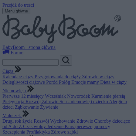
Przejdź do treści
Menu główne
BabyBoom - strona główna
Forum
Ciąża
Kalendarz ciąży
Przygotowania do ciąży
Zdrowie w ciąży
Dolegliwości ciążowe
Poród
Połóg
Emocje mamy
Dieta w ciąży
Niemowlęta
Pierwsze 12 miesięcy
Wcześniak
Noworodek
Karmienie piersią
Pielęgnacja
Rozwój
Zdrowie
Sen - niemowlę i dziecko
Alergie u
dzieci
Ząbkowanie
Żywienie
Maluszek
Drugi rok życia
Rozwój
Wychowanie
Zdrowie
Choroby dziecięce
od A do Z
Czas wolny
Jedzenie
Kurs pierwszej pomocy
Szczepienia
Profilaktyka
Zdrowe ząbki