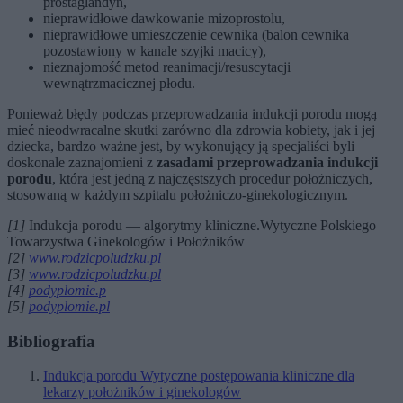
prostaglandyn,
nieprawidłowe dawkowanie mizoprostolu,
nieprawidłowe umieszczenie cewnika (balon cewnika
pozostawiony w kanale szyjki macicy),
nieznajomość metod reanimacji/resuscytacji
wewnątrzmacicznej płodu.
Ponieważ błędy podczas przeprowadzania indukcji porodu mogą
mieć nieodwracalne skutki zarówno dla zdrowia kobiety, jak i jej
dziecka, bardzo ważne jest, by wykonujący ją specjaliści byli
doskonale zaznajomieni z
zasadami przeprowadzania indukcji
porodu
, która jest jedną z najczęstszych procedur położniczych,
stosowaną w każdym szpitalu położniczo-ginekologicznym.
[1]
Indukcja porodu — algorytmy kliniczne.Wytyczne Polskiego
Towarzystwa Ginekologów i Położników
[2]
www.rodzicpoludzku.pl
[3]
www.rodzicpoludzku.pl
[4]
podyplomie.p
[5]
podyplomie.pl
Bibliografia
Indukcja porodu Wytyczne postępowania kliniczne dla
lekarzy położników i ginekologów