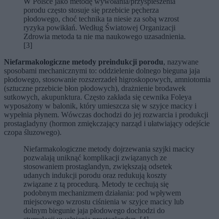
W Polsce jako metodę wywołania/przyśpieszenia
porodu często stosuje się przebicie pęcherza
płodowego, choć technika ta niesie za sobą wzrost
ryzyka powikłań. Według Światowej Organizacji
Zdrowia metoda ta nie ma naukowego uzasadnienia.
[3]
Niefarmakologiczne metody preindukcji porodu
, nazywane
sposobami mechanicznymi to: oddzielenie dolnego bieguna jaja
płodowego, stosowanie rozszerzadeł higroskopowych, amniotomia
(sztuczne przebicie błon płodowych), drażnienie brodawek
sutkowych, akupunktura. Często zakłada się cewnika Foleya
wyposażony w balonik, który umieszcza się w szyjce macicy i
wypełnia płynem. Wówczas dochodzi do jej rozwarcia i produkcji
prostagladyny (hormon zmiękczający narząd i ułatwiający odejście
czopa śluzowego).
Niefarmakologiczne metody dojrzewania szyjki macicy
pozwalają uniknąć komplikacji związanych ze
stosowaniem prostaglandyn, zwiększają odsetek
udanych indukcji porodu oraz redukują koszty
związane z tą procedurą. Metody te cechują się
podobnym mechanizmem działania: pod wpływem
miejscowego wzrostu ciśnienia w szyjce macicy lub
dolnym biegunie jaja płodowego dochodzi do