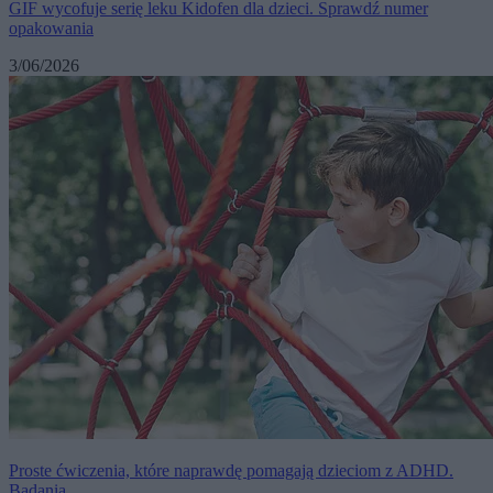
GIF wycofuje serię leku Kidofen dla dzieci. Sprawdź numer
opakowania
3/06/2026
Proste ćwiczenia, które naprawdę pomagają dzieciom z ADHD.
Badania