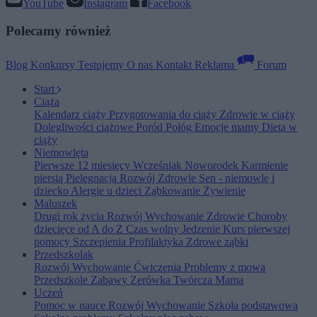
YouTube
Instagram
Facebook
Polecamy również
Blog
Konkursy
Testujemy
O nas
Kontakt
Reklama
Forum
Start
Ciąża
Kalendarz ciąży
Przygotowania do ciąży
Zdrowie w ciąży
Dolegliwości ciążowe
Poród
Połóg
Emocje mamy
Dieta w
ciąży
Niemowlęta
Pierwsze 12 miesięcy
Wcześniak
Noworodek
Karmienie
piersią
Pielęgnacja
Rozwój
Zdrowie
Sen - niemowlę i
dziecko
Alergie u dzieci
Ząbkowanie
Żywienie
Maluszek
Drugi rok życia
Rozwój
Wychowanie
Zdrowie
Choroby
dziecięce od A do Z
Czas wolny
Jedzenie
Kurs pierwszej
pomocy
Szczepienia
Profilaktyka
Zdrowe ząbki
Przedszkolak
Rozwój
Wychowanie
Ćwiczenia
Problemy z mową
Przedszkole
Zabawy
Zerówka
Twórcza Mama
Uczeń
Pomoc w nauce
Rozwój
Wychowanie
Szkoła podstawowa