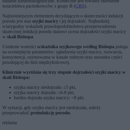
badanie kardiotokograficzne. Konieczne jest również określenie
nosicielstwa paciorkowców z grupy B (
GBS
).
Najistotniejszym elementem decydującym o skuteczności indukcji
porodu jest stan
szyjki macicy
i jej dojrzałość. Najbardziej
wiarygodny wskaźnik prawdopodobieństwa przeprowadzenia
skutecznej indukcji porodu stanowi ocena dojrzałości szyjki macicy
w
skali Bishopa
.
Ustalenie wartości
wskaźnika szyjkowego według Bishopa
polega
na ocenie
pięciu parametrów: zgładzenia szyjki macicy, rozwarcia,
konsystencji, usytuowania w kanale rodnym oraz stosunku części
przodującej do linii międzykolcowej.
Klinicznie wyróżnia się trzy stopnie dojrzałości szyjki macicy w
skali Bishopa:
szyjka macicy niedojrzała: ≤5 pkt,
szyjka macicy dojrzała: ≥6-8 pkt,
bardzo dojrzała szyjka macicy: >8 pkt.
W sytuacji, gdy szyjka macicy jest niedojrzała, należy
przeprowadzić
preindukcję porodu
.
reklama