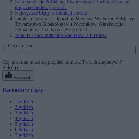
Rekomendacje Polskiego Towarzystwa Ginekologicznego
dotyczące indukcji porodu
Najczęstsze błędy w indukcji porodu
Indukcja porodu — algorytmy kliniczne.Wytyczne Polskiego
Towarzystwa Ginekologów i Położników, Ginekologia i
Perinatologia Praktyczna 2018 tom 3
What Is Labor Induction And How Is It Done?
Ocena tekstu
Czy ta strona może się przydać komuś z Twoich znajomych?
Poleć ją:
Facebook
Kalendarz ciąży
1
tydzień
2
tydzień
3
tydzień
4
tydzień
5
tydzień
6
tydzień
7
tydzień