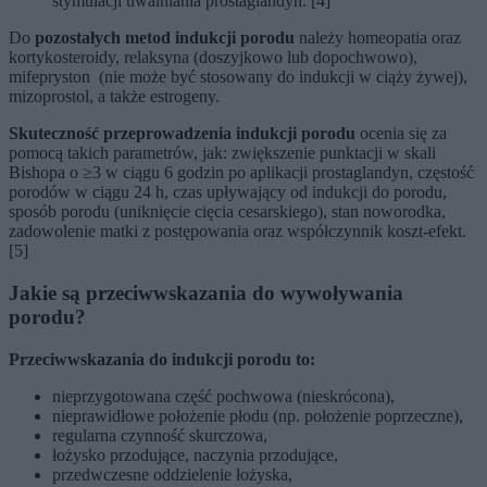
stymulacji uwalniania prostaglandyn. [4]
Do
pozostałych metod indukcji porodu
należy homeopatia oraz
kortykosteroidy, relaksyna (doszyjkowo lub dopochwowo),
mifepryston (nie może być stosowany do indukcji w ciąży żywej),
mizoprostol, a także estrogeny.
Skuteczność przeprowadzenia indukcji porodu
ocenia się za
pomocą takich parametrów, jak: zwiększenie punktacji w skali
Bishopa o ≥3 w ciągu 6 godzin po aplikacji prostaglandyn, częstość
porodów w ciągu 24 h, czas upływający od indukcji do porodu,
sposób porodu (uniknięcie cięcia cesarskiego), stan noworodka,
zadowolenie matki z postępowania oraz współczynnik koszt-efekt.
[5]
Jakie są przeciwwskazania do wywoływania
porodu?
Przeciwwskazania do indukcji porodu to:
nieprzygotowana część pochwowa (nieskrócona),
nieprawidłowe położenie płodu (np. położenie poprzeczne),
regularna czynność skurczowa,
łożysko przodujące, naczynia przodujące,
przedwczesne oddzielenie łożyska,