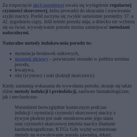
Za rozpoczęcie
akcji porodowej
uważa się wystąpienie
regularnej
czynności skurczowej
, która prowadzi do skracania i rozwierania
szyjki macicy. Poród zaczyna się zwykle samoistnie pomiędzy 37. a
42. tygodniem ciąży. Jeśli termin porodu mija, a dziecko nie wybiera
się na świat, wywoływanie porodu można zainicjować
metodami
naturalnymi.
Naturalne metody indukowania porodu to:
stymulacja brodawek sutkowych,
stosunek płciowy
– powtarzane stosunki w pobliżu terminu
porodu,
lewatywa,
olej rycynowy i soki (koktajl skurczowy).
Kiedy zaistnieją wskazania do wywołania porodu, stosuje się także
różne
metody indukcji i preindukcji,
zarówno farmakologiczne,
jak i mechaniczne.
Warunkiem bezwzględnie koniecznym podczas
indukcji i stymulacji czynności skurczowej macicy z
żywym płodem jest stałe monitorowanie jego stanu
oraz czynności skurczowej mięśnia macicy (badanie
kardiotokograficzne, KTG). Gdy wyżej wymienione
metody na wywoływanie porodu zawodzą, lekarz