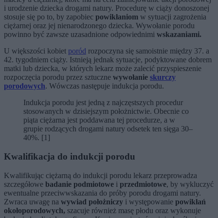
i urodzenie dziecka drogami natury. Procedurę w ciąży donoszonej
stosuje się po to, by zapobiec
powikłaniom
w sytuacji zagrożenia
ciężarnej oraz jej nienarodzonego dziecka. Wywołanie porodu
powinno być zawsze uzasadnione odpowiednimi
wskazaniami.
U większości kobiet
poród
rozpoczyna się samoistnie między 37. a
42. tygodniem ciąży. Istnieją jednak sytuacje, podyktowane dobrem
matki lub dziecka, w których lekarz może zalecić przyspieszenie
rozpoczęcia porodu przez sztuczne
wywołanie
skurczy
porodowych
. Wówczas następuje indukcja porodu.
Indukcja porodu jest jedną z najczęstszych procedur
stosowanych w dzisiejszym położnictwie. Obecnie co
piąta ciężarna jest poddawana tej procedurze, a w
grupie rodzących drogami natury odsetek ten sięga 30–
40%. [1]
Kwalifikacja do indukcji porodu
Kwalifikując ciężarną do indukcji porodu lekarz przeprowadza
szczegółowe
badanie podmiotowe
i
przedmiotowe
, by wykluczyć
ewentualne przeciwwskazania do próby porodu drogami natury.
Zwraca uwagę na
wywiad położniczy
i występowanie
powikłań
okołoporodowych,
szacuje również masę płodu oraz wykonuje