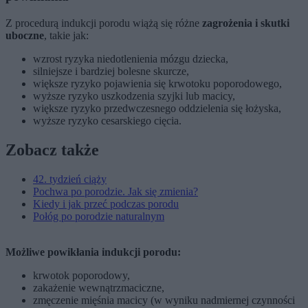
Z procedurą indukcji porodu wiążą się różne
zagrożenia i skutki
uboczne
, takie jak:
wzrost ryzyka niedotlenienia mózgu dziecka,
silniejsze i bardziej bolesne skurcze,
większe ryzyko pojawienia się krwotoku poporodowego,
wyższe ryzyko uszkodzenia szyjki lub macicy,
większe ryzyko przedwczesnego oddzielenia się łożyska,
wyższe ryzyko cesarskiego cięcia.
Zobacz także
42. tydzień ciąży
Pochwa po porodzie. Jak się zmienia?
Kiedy i jak przeć podczas porodu
Połóg po porodzie naturalnym
Możliwe powikłania indukcji porodu:
krwotok poporodowy,
zakażenie wewnątrzmaciczne,
zmęczenie mięśnia macicy (w wyniku nadmiernej czynności