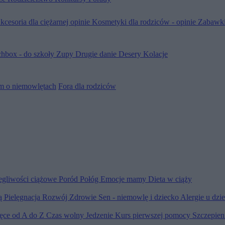
kcesoria dla ciężarnej opinie
Kosmetyki dla rodziców - opinie
Zabawki
hbox - do szkoły
Zupy
Drugie danie
Desery
Kolacje
m o niemowlętach
Fora dla rodziców
egliwości ciążowe
Poród
Połóg
Emocje mamy
Dieta w ciąży
ią
Pielęgnacja
Rozwój
Zdrowie
Sen - niemowlę i dziecko
Alergie u dzi
ięce od A do Z
Czas wolny
Jedzenie
Kurs pierwszej pomocy
Szczepien