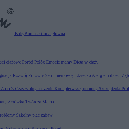
BabyBoom - strona główna
ści ciążowe
Poród
Połóg
Emocje mamy
Dieta w ciąży
ęgnacja
Rozwój
Zdrowie
Sen - niemowlę i dziecko
Alergie u dzieci
Ząb
d A do Z
Czas wolny
Jedzenie
Kurs pierwszej pomocy
Szczepienia
Pro
awy
Zerówka
Twórcza Mama
problemy
Szkolny plac zabaw
że
Rodzicielstwo
Konkursy
Porady