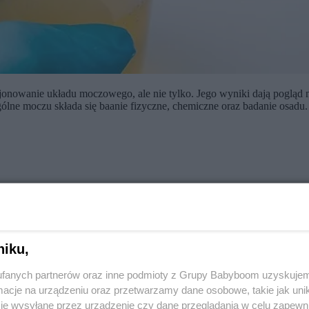
cjonowanie układu moczowego, ale nie tylko. Jego wyniki dają poglą
gólne moczu składa się baanie fizyczne, chemiczne oraz badanie osadu.
niku,
ystępują:
fanych partnerów oraz inne podmioty z Grupy Babyboom uzyskujem
cje na urządzeniu oraz przetwarzamy dane osobowe, takie jak unika
je wysyłane przez urządzenie czy dane przeglądania w celu zapewn