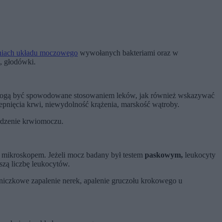
niach układu moczowego
wywołanych bakteriami oraz w
, głodówki.
gą być spowodowane stosowaniem leków, jak również wskazywać
pnięcia krwi, niewydolność krążenia, marskość wątroby.
rdzenie krwiomoczu.
d mikroskopem. Jeżeli mocz badany był testem
paskowym,
leukocyty
zą liczbę leukocytów.
niczkowe zapalenie nerek, apalenie gruczołu krokowego u