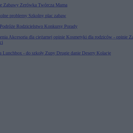
le
Zabawy
Zerówka
Twórcza Mama
olne problemy
Szkolny plac zabaw
Podróże
Rodzicielstwo
Konkursy
Porady
ienia
Akcesoria dla ciężarnej opinie
Kosmetyki dla rodziców - opinie
Z
ci
ia
Lunchbox - do szkoły
Zupy
Drugie danie
Desery
Kolacje