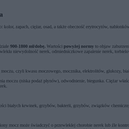
a
 kolor, zapach, ciężar, osad, a także obecność erytrocytów, nabłonków
dziale
900-1800 ml/dobę.
Wartości
powyżej normy
to objaw zaburzeni
wlekła niewydolność nerek, odmiedniczkowe zapalenie nerek, torbielo
w moczu, czyli kwasu moczowego, mocznika, elektrolitów, glukozy, bi
ia moczu (niska podaż płynów), odwodnienie, biegunka. Ciężar wła
rek.
ci białych krwinek, grzybów, bakterii, grzybów, związków chemiczny
ny mocz może świadczyć o przewlekłej chorobie nerek lub źle kontr