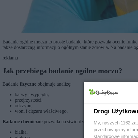
Badanie ogólne moczu to proste badanie, które pozwala ocenić funk
także dostarczają informacji o ogólnym stanie zdrowia. Na badanie o
reklama
Jak przebiega badanie ogólne moczu?
Badanie
fizyczne
obejmuje analizę:
barwy i wyglądu,
przejrzystości,
odczynu,
Drogi Użytkow
woni i ciężaru właściwego.
Badanie chemiczne
pozwala na stwierdzenie, czy w próbce moczu w
My, naszych 1162 zau
przechowujemy informa
białka,
standardowe informac
glukoza,