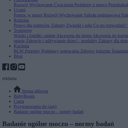
Rozwój
Wychowanie
Ćwiczenia
Problemy z mową
Przedszko
Uczeń
Pomoc w nauce
Rozwój
Wychowanie
Szkoła podstawowa
Szk
Rodzina
Prawo dla rodziców
Zakupy
Związki i seks
Co po rozwodzie?
Testujemy
Wózki i foteliki -opinie
Akcesoria do domu
Akcesoria do karm
opinie
Zdrowie i odżywianie dzieci - produkty
Zakupy dla dzie
Kuchnia
BLW
Przepisy
Podstawy gotowania
Zdrowe jedzenie
Śniadan
Blog
reklama
Strona główna
BabyBoom
Ciąża
Przygotowania do ciąży
Badanie ogólne moczu – normy badań
Badanie ogólne moczu – normy badań