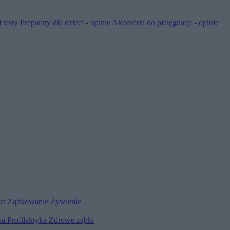
 testy
Preparaty dla dzieci - opinie
Akcesoria do pielęgnacji - opinie
eci
Ząbkowanie
Żywienie
ia
Profilaktyka
Zdrowe ząbki