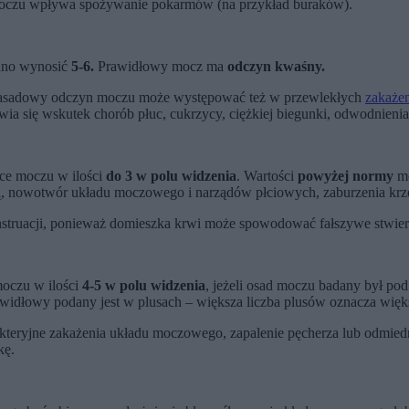
moczu wpływa spożywanie pokarmów (na przykład buraków).
nno wynosić
5-6.
Prawidłowy mocz ma
odczyn kwaśny.
zasadowy odczyn moczu może występować też w przewlekłych
zakaże
ia się wskutek chorób płuc, cukrzycy, ciężkiej biegunki, odwodnienia
bce moczu w ilości
do 3 w polu widzenia
. Wartości
powyżej normy
mo
ą, nowotwór układu moczowego i narządów płciowych, zaburzenia krze
nstruacji, ponieważ domieszka krwi może spowodować fałszywe stwie
moczu w ilości
4-5 w polu widzenia
, jeżeli osad moczu badany był po
dłowy podany jest w plusach – większa liczba plusów oznacza więks
kteryjne zakażenia układu moczowego, zapalenie pęcherza lub odmied
kę.