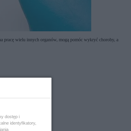
d na pracę wielu innych organów, mogą pomóc wykryć choroby, a
y dostęp i
lne identyfikatory,
iania