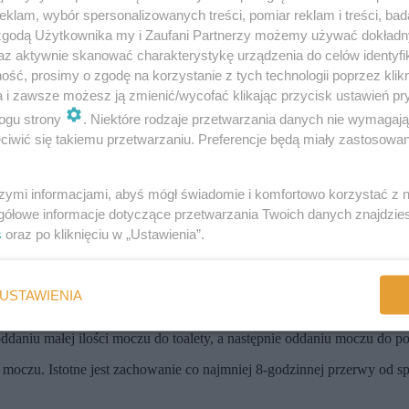
klam, wybór spersonalizowanych treści, pomiar reklam i treści, bad
 zgodą Użytkownika my i Zaufani Partnerzy możemy używać dokład
czu występują na przykład:
az aktywnie skanować charakterystykę urządzenia do celów identyfi
ść, prosimy o zgodę na korzystanie z tych technologii poprzez klikn
a i zawsze możesz ją zmienić/wycofać klikając przycisk ustawień pr
ogu strony
. Niektóre rodzaje przetwarzania danych nie wymagaj
iwić się takiemu przetwarzaniu. Preferencje będą miały zastosowania
estów paskowych lub mikroskopu. Próbka powinna zostać dostarczona d
szymi informacjami, abyś mógł świadomie i komfortowo korzystać z
t sposób pobrania moczu.
gółowe informacje dotyczące przetwarzania Twoich danych znajdzi
s
oraz po kliknięciu w „Ustawienia”.
ecznie do j
ałowego pojemnika
kupionego w aptece),
USTAWIENIA
 podmyciu się
łagodnym środkiem do higieny intymnej,
ddaniu małej ilości moczu do toalety, a następnie oddaniu moczu do 
moczu. Istotne jest zachowanie co najmniej 8-godzinnej przerwy od