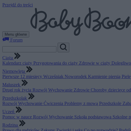
Przejdź do treści
Menu główne
Forum
Ciąża
Kalendarz ciąży
Przygotowania do ciąży
Zdrowie w ciąży
Dolegliwo
Niemowlęta
Pierwsze 12 miesięcy
Wcześniak
Noworodek
Karmienie piersią
Piel
Maluszek
Drugi rok życia
Rozwój
Wychowanie
Zdrowie
Choroby dziecięce o
Przedszkolak
Rozwój
Wychowanie
Ćwiczenia
Problemy z mową
Przedszkole
Zab
Uczeń
Pomoc w nauce
Rozwój
Wychowanie
Szkoła podstawowa
Szkolne 
Rodzina
Prawo dla rodziców
Zakupy
Związki i seks
Co po rozwodzie?
Podró