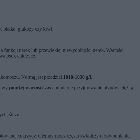
, białka, glukozy czy krwi.
a funkcji nerek lub przewlekłej niewydolności nerek. Wartości
watość), cukrzycę.
ałkomoczu. Normą jest przedział
1018-1030 g/l.
ściwy
poniżej wartości
zaś nadmierne przyjmowanie płynów, ciężką
ch, śluzu.
olowanej cukrzycy. Ciemny mocz często świadczy o odwodnieniu.