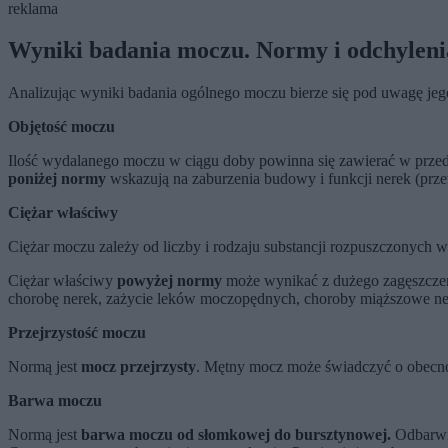
reklama
Wyniki badania moczu. Normy i odchyleni
Analizując wyniki badania ogólnego moczu bierze się pod uwagę jego:
Objętość moczu
Ilość wydalanego moczu w ciągu doby powinna się zawierać w prze
poniżej normy
wskazują na zaburzenia budowy i funkcji nerek (prze
Ciężar właściwy
Ciężar moczu zależy od liczby i rodzaju substancji rozpuszczonych 
Ciężar właściwy
powyżej normy
może wynikać z dużego zagęszczen
chorobę nerek, zażycie leków moczopędnych, choroby miąższowe ne
Przejrzystość moczu
Normą jest
mocz przejrzysty
. Mętny mocz może świadczyć o obecnoś
Barwa moczu
Normą jest
barwa moczu od słomkowej do bursztynowej.
Odbarwio