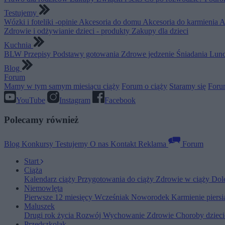
Testujemy
Wózki i foteliki -opinie
Akcesoria do domu
Akcesoria do karmienia
A
Zdrowie i odżywianie dzieci - produkty
Zakupy dla dzieci
Kuchnia
BLW
Przepisy
Podstawy gotowania
Zdrowe jedzenie
Śniadania
Lunc
Blog
Forum
Mamy w tym samym miesiącu ciąży
Forum o ciąży
Staramy się
Foru
YouTube
Instagram
Facebook
Polecamy również
Blog
Konkursy
Testujemy
O nas
Kontakt
Reklama
Forum
Start
Ciąża
Kalendarz ciąży
Przygotowania do ciąży
Zdrowie w ciąży
Dol
Niemowlęta
Pierwsze 12 miesięcy
Wcześniak
Noworodek
Karmienie piers
Maluszek
Drugi rok życia
Rozwój
Wychowanie
Zdrowie
Choroby dziec
Przedszkolak