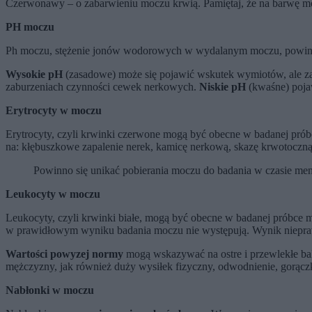
Czerwonawy – o zabarwieniu moczu krwią. Pamiętaj, że na barwę 
PH moczu
Ph moczu, stężenie jonów wodorowych w wydalanym moczu, powi
Wysokie pH
(zasadowe) może się pojawić wskutek wymiotów, ale 
zaburzeniach czynności cewek nerkowych.
Niskie pH
(kwaśne) pojaw
Erytrocyty w moczu
Erytrocyty, czyli krwinki czerwone mogą być obecne w badanej pró
na: kłębuszkowe zapalenie nerek, kamicę nerkową, skazę krwotoczn
Powinno się unikać pobierania moczu do badania w czasie me
Leukocyty w moczu
Leukocyty, czyli krwinki białe, mogą być obecne w badanej próbce 
w prawidłowym wyniku badania moczu nie występują. Wynik nieprawi
Wartości powyzej normy
mogą wskazywać na ostre i przewlekłe ba
mężczyzny, jak również duży wysiłek fizyczny, odwodnienie, gorącz
Nabłonki w moczu