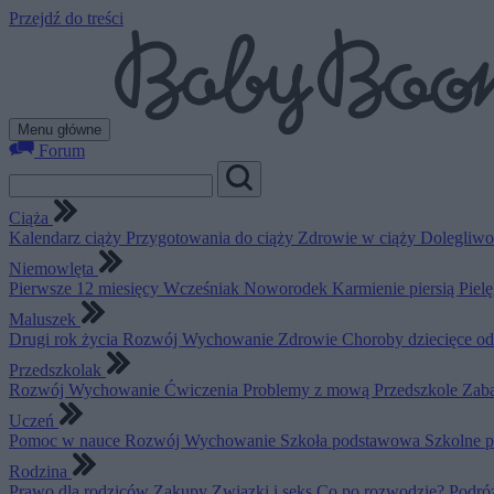
Przejdź do treści
Menu główne
Forum
Ciąża
Kalendarz ciąży
Przygotowania do ciąży
Zdrowie w ciąży
Dolegliwo
Niemowlęta
Pierwsze 12 miesięcy
Wcześniak
Noworodek
Karmienie piersią
Piel
Maluszek
Drugi rok życia
Rozwój
Wychowanie
Zdrowie
Choroby dziecięce o
Przedszkolak
Rozwój
Wychowanie
Ćwiczenia
Problemy z mową
Przedszkole
Zab
Uczeń
Pomoc w nauce
Rozwój
Wychowanie
Szkoła podstawowa
Szkolne 
Rodzina
Prawo dla rodziców
Zakupy
Związki i seks
Co po rozwodzie?
Podró