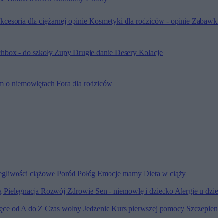
kcesoria dla ciężarnej opinie
Kosmetyki dla rodziców - opinie
Zabawki
hbox - do szkoły
Zupy
Drugie danie
Desery
Kolacje
m o niemowlętach
Fora dla rodziców
egliwości ciążowe
Poród
Połóg
Emocje mamy
Dieta w ciąży
ią
Pielęgnacja
Rozwój
Zdrowie
Sen - niemowlę i dziecko
Alergie u dzi
ięce od A do Z
Czas wolny
Jedzenie
Kurs pierwszej pomocy
Szczepien