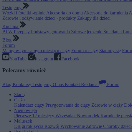
Testujemy
Wózki i foteliki -opinie
Akcesoria do domu
Akcesoria do karmienia
A
Zdrowie i odżywianie dzieci - produkty
Zakupy dla dzieci
Kuchnia
BLW
Przepisy
Podstawy gotowania
Zdrowe jedzenie
Śniadania
Lunc
Blog
Forum
Mamy w tym samym miesiącu ciąży
Forum o ciąży
Staramy się
Foru
YouTube
Instagram
Facebook
Polecamy również
Blog
Konkursy
Testujemy
O nas
Kontakt
Reklama
Forum
Start
Ciąża
Kalendarz ciąży
Przygotowania do ciąży
Zdrowie w ciąży
Dol
Niemowlęta
Pierwsze 12 miesięcy
Wcześniak
Noworodek
Karmienie piers
Maluszek
Drugi rok życia
Rozwój
Wychowanie
Zdrowie
Choroby dziec
Przedszkolak