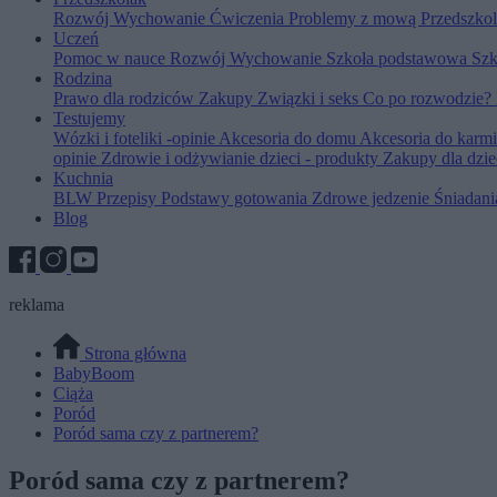
Rozwój
Wychowanie
Ćwiczenia
Problemy z mową
Przedszko
Uczeń
Pomoc w nauce
Rozwój
Wychowanie
Szkoła podstawowa
Szk
Rodzina
Prawo dla rodziców
Zakupy
Związki i seks
Co po rozwodzie?
Testujemy
Wózki i foteliki -opinie
Akcesoria do domu
Akcesoria do karm
opinie
Zdrowie i odżywianie dzieci - produkty
Zakupy dla dzie
Kuchnia
BLW
Przepisy
Podstawy gotowania
Zdrowe jedzenie
Śniadan
Blog
reklama
Strona główna
BabyBoom
Ciąża
Poród
Poród sama czy z partnerem?
Poród sama czy z partnerem?