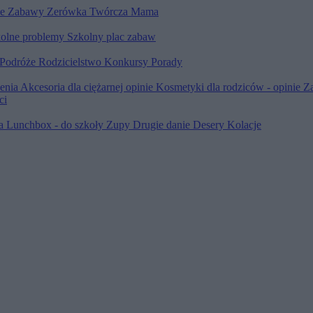
le
Zabawy
Zerówka
Twórcza Mama
olne problemy
Szkolny plac zabaw
Podróże
Rodzicielstwo
Konkursy
Porady
ienia
Akcesoria dla ciężarnej opinie
Kosmetyki dla rodziców - opinie
Z
ci
ia
Lunchbox - do szkoły
Zupy
Drugie danie
Desery
Kolacje