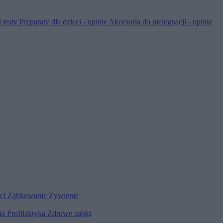
 testy
Preparaty dla dzieci - opinie
Akcesoria do pielęgnacji - opinie
eci
Ząbkowanie
Żywienie
ia
Profilaktyka
Zdrowe ząbki