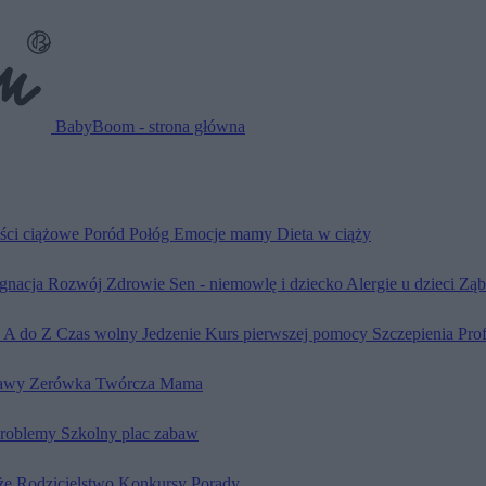
BabyBoom - strona główna
ści ciążowe
Poród
Połóg
Emocje mamy
Dieta w ciąży
ęgnacja
Rozwój
Zdrowie
Sen - niemowlę i dziecko
Alergie u dzieci
Ząb
d A do Z
Czas wolny
Jedzenie
Kurs pierwszej pomocy
Szczepienia
Pro
awy
Zerówka
Twórcza Mama
problemy
Szkolny plac zabaw
że
Rodzicielstwo
Konkursy
Porady