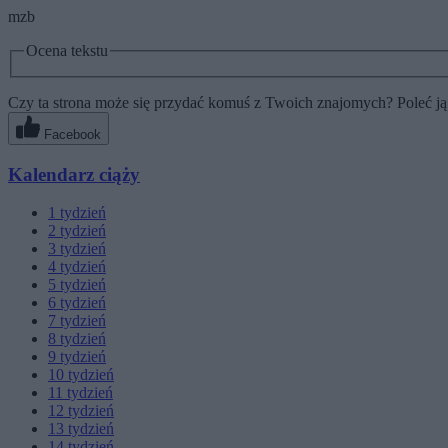
mzb
Ocena tekstu
Czy ta strona może się przydać komuś z Twoich znajomych? Poleć ją
Facebook
Kalendarz ciąży
1
tydzień
2
tydzień
3
tydzień
4
tydzień
5
tydzień
6
tydzień
7
tydzień
8
tydzień
9
tydzień
10
tydzień
11
tydzień
12
tydzień
13
tydzień
14
tydzień