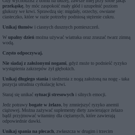
Gdy wychodzisz z domu na dłużej, zawsze miej przy sobie jakąś
przekąskę
, by móc zaspokoić mały głód i uzupełnić poziom
glukozy we krwi. Sprawdzą się: migdały, orzechy, owsiane
ciasteczko, które w razie potrzeby podniosą stężenie cukru.
Unikaj tłumów
i ciasnych dusznych pomieszczeń.
W
upalny dzień
można używać wiatraka oraz zraszać twarz zimną
wodą.
Często odpoczywaj.
Nie siadaj z założonymi nogami
, gdyż może to podnieść ryzyko
wystąpienia zakrzepów żył głębokich.
Unikaj długiego stania
i siedzenia z nogą założoną na nogę - taka
pozycja utrudnia cyrkulację krwi.
Staraj się unikać
sytuacji stresowych
i silnych emocji.
Jedz potrawy
bogate w żelazo
, by zmniejszyć ryzyko anemii
ciążowej. Można zażywać suplementy diety zawierające żelazo
bądź przyjmować witaminy dla ciężarnych, które zawierają
odpowiednie dawki.
Unikaj spania na plecach
, zwłaszcza w drugim i trzecim