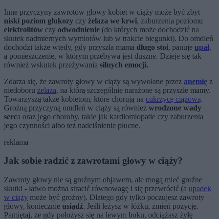
Inne przyczyny zawrotów głowy kobiet w ciąży może być zbyt
niski poziom glukozy
czy
żelaza we krwi
, zaburzenia poziomu
elektrolitów
czy
odwodnienie
(do których może dochodzić na
skutek nadmiernych wymiotów lub w trakcie biegunki). Do omdleń
dochodzi także wtedy, gdy przyszła mama
długo stoi
, panuje
upał
,
a pomieszczenie, w którym przebywa jest duszne. Dzieje się tak
również wskutek przeżywania
silnych emocji.
Zdarza się, że zawroty głowy w ciąży są wywołane przez
anemię
z
niedoboru
żelaza
, na którą szczególnie narażone są przyszłe mamy.
Towarzyszą także kobietom, które chorują na
cukrzycę ciążową
.
Groźną przyczyną omdleń w ciąży są również
wrodzone wady
serc
a oraz jego choroby, takie jak kardiomiopatie czy zaburzenia
jego czynności albo też nadciśnienie płucne.
reklama
Jak sobie radzić z zawrotami głowy w ciąży?
Zawroty głowy nie są groźnym objawem, ale mogą mieć groźne
skutki - łatwo można stracić równowagę i się przewrócić (a
upadek
w ciąży
może być grożny). Dlatego gdy tylko poczujesz zawroty
głowy, koniecznie
usiądź
. Jeśli leżysz w łóżku, zmień pozycję.
Pamiętaj, że gdy położysz się na lewym boku, odciążasz żyłę