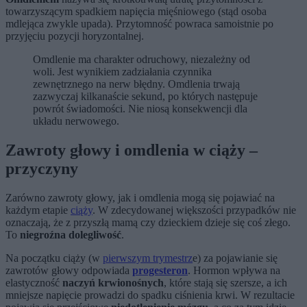
towarzyszącym spadkiem napięcia mięśniowego (stąd osoba
mdlejąca zwykle upada). Przytomność powraca samoistnie po
przyjęciu pozycji horyzontalnej.
Omdlenie ma charakter odruchowy, niezależny od
woli. Jest wynikiem zadziałania czynnika
zewnętrznego na nerw błędny. Omdlenia trwają
zazwyczaj kilkanaście sekund, po których następuje
powrót świadomości. Nie niosą konsekwencji dla
układu nerwowego.
Zawroty głowy i omdlenia w ciąży –
przyczyny
Zarówno zawroty głowy, jak i omdlenia mogą się pojawiać na
każdym etapie
ciąży
. W zdecydowanej większości przypadków nie
oznaczają, że z przyszłą mamą czy dzieckiem dzieje się coś złego.
To
niegroźna dolegliwość
.
Na początku ciąży (w
pierwszym trymestrz
e) za pojawianie się
zawrotów głowy odpowiada
progesteron
. Hormon wpływa na
elastyczność
naczyń krwionośnych
, które stają się szersze, a ich
mniejsze napięcie prowadzi do spadku ciśnienia krwi. W rezultacie