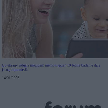
Co ekrany robią z mózgiem niemowlęcia? 10-letnie badanie daje
jasną odpowiedź
14/01/2026