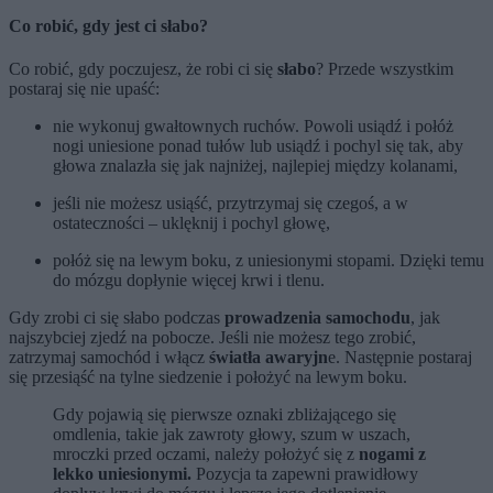
Co robić, gdy jest ci słabo?
Co robić, gdy poczujesz, że robi ci się
słabo
? Przede wszystkim
postaraj się nie upaść:
nie wykonuj gwałtownych ruchów. Powoli usiądź i połóż
nogi uniesione ponad tułów lub usiądź i pochyl się tak, aby
głowa znalazła się jak najniżej, najlepiej między kolanami,
jeśli nie możesz usiąść, przytrzymaj się czegoś, a w
ostateczności – uklęknij i pochyl głowę,
połóż się na lewym boku, z uniesionymi stopami. Dzięki temu
do mózgu dopłynie więcej krwi i tlenu.
Gdy zrobi ci się słabo podczas
prowadzenia samochodu
, jak
najszybciej zjedź na pobocze. Jeśli nie możesz tego zrobić,
zatrzymaj samochód i włącz
światła awaryjn
e. Następnie postaraj
się przesiąść na tylne siedzenie i położyć na lewym boku.
Gdy pojawią się pierwsze oznaki zbliżającego się
omdlenia, takie jak zawroty głowy, szum w uszach,
mroczki przed oczami, należy położyć się z
nogami z
lekko uniesionymi.
Pozycja ta zapewni prawidłowy