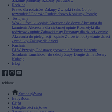
Szkolne problemy
Szkolny plac zabaw
Rodzina
Prawo dla rodziców
Zakupy
Związki i seks
Co po
rozwodzie?
Podróże
Rodzicielstwo
Konkursy
Porady
Testujemy
Wózki i foteliki -opinie
Akcesoria do domu
Akcesoria do
karmienia
Akcesoria dla ciężarnej opinie
Kosmetyki dla
rodziców - opinie
Zabawki testy
Preparaty dla dzieci - opinie
Akcesoria do pielęgnacji - opinie
Zdrowie i odżywianie dzieci
- produkty
Zakupy dla dzieci
Kuchnia
BLW
Przepisy
Podstawy gotowania
Zdrowe jedzenie
Śniadania
Lunchbox - do szkoły
Zupy
Drugie danie
Desery
Kolacje
Blog
reklama
Strona główna
BabyBoom
Ciąża
Dolegliwości ciążowe
Zawroty głowy i omdlenia