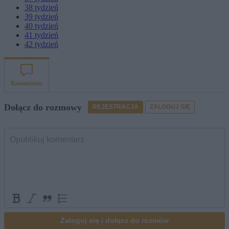
38
tydzień
39
tydzień
40
tydzień
41
tydzień
42
tydzień