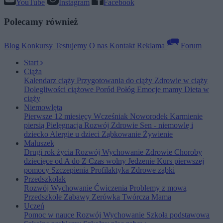
YouTube
Instagram
Facebook
Polecamy również
Blog
Konkursy
Testujemy
O nas
Kontakt
Reklama
Forum
Start
Ciąża
Kalendarz ciąży
Przygotowania do ciąży
Zdrowie w ciąży
Dolegliwości ciążowe
Poród
Połóg
Emocje mamy
Dieta w
ciąży
Niemowlęta
Pierwsze 12 miesięcy
Wcześniak
Noworodek
Karmienie
piersią
Pielęgnacja
Rozwój
Zdrowie
Sen - niemowlę i
dziecko
Alergie u dzieci
Ząbkowanie
Żywienie
Maluszek
Drugi rok życia
Rozwój
Wychowanie
Zdrowie
Choroby
dziecięce od A do Z
Czas wolny
Jedzenie
Kurs pierwszej
pomocy
Szczepienia
Profilaktyka
Zdrowe ząbki
Przedszkolak
Rozwój
Wychowanie
Ćwiczenia
Problemy z mową
Przedszkole
Zabawy
Zerówka
Twórcza Mama
Uczeń
Pomoc w nauce
Rozwój
Wychowanie
Szkoła podstawowa