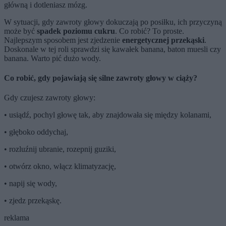
główną i dotleniasz mózg.
W sytuacji, gdy zawroty głowy dokuczają po posiłku, ich przyczyną
może być
spadek poziomu cukru
. Co robić? To proste.
Najlepszym sposobem jest zjedzenie
energetycznej przekąski
.
Doskonale w tej roli sprawdzi się kawałek banana, baton muesli czy
banana. Warto pić dużo wody.
Co robić, gdy pojawiają się silne zawroty głowy w ciąży?
Gdy czujesz zawroty głowy:
• usiądź, pochyl głowę tak, aby znajdowała się między kolanami,
• głęboko oddychaj,
• rozluźnij ubranie, rozepnij guziki,
• otwórz okno, włącz klimatyzację,
• napij się wody,
• zjedz przekąskę.
reklama