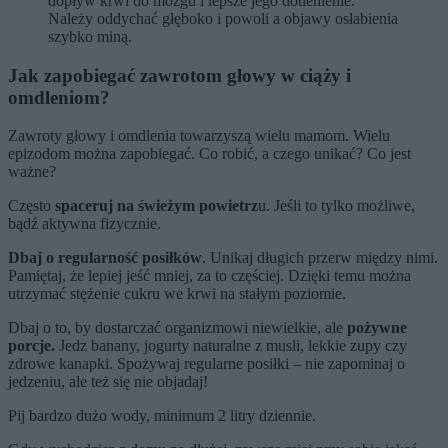
dopływ krwi do mózgu i lepsze jego dotlenienie.
Należy oddychać głęboko i powoli a objawy osłabienia
szybko miną.
Jak zapobiegać zawrotom głowy w ciąży i
omdleniom?
Zawroty głowy i omdlenia towarzyszą wielu mamom. Wielu
epizodom można zapobiegać. Co robić, a czego unikać? Co jest
ważne?
Często
spaceruj na świeżym powietrz
u. Jeśli to tylko możliwe,
bądź aktywna fizycznie.
Dbaj o regularność posiłków
. Unikaj długich przerw między nimi.
Pamiętaj, że lepiej jeść mniej, za to częściej. Dzięki temu można
utrzymać stężenie cukru we krwi na stałym poziomie.
Dbaj o to, by dostarczać organizmowi niewielkie, ale
pożywne
porcje.
Jedz banany, jogurty naturalne z musli, lekkie zupy czy
zdrowe kanapki. Spożywaj regularne posiłki – nie zapominaj o
jedzeniu, ale też się nie objadaj!
Pij bardzo dużo wody, minimum 2 litry dziennie.