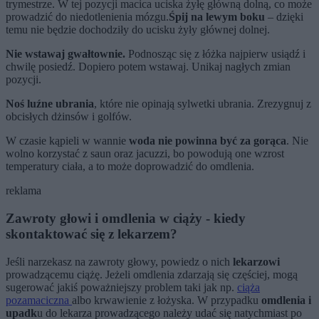
trymestrze. W tej pozycji macica uciska żyłę główną dolną, co może
prowadzić do niedotlenienia mózgu.
Śpij na lewym boku
– dzięki
temu nie będzie dochodziły do ucisku żyły głównej dolnej.
Nie wstawaj gwałtownie.
Podnosząc się z łóżka najpierw usiądź i
chwilę posiedź. Dopiero potem wstawaj. Unikaj nagłych zmian
pozycji.
Noś luźne ubrania
, które nie opinają sylwetki ubrania. Zrezygnuj z
obcisłych dżinsów i golfów.
W czasie kąpieli w wannie
woda nie powinna być za gorąca
. Nie
wolno korzystać z saun oraz jacuzzi, bo powodują one wzrost
temperatury ciała, a to może doprowadzić do omdlenia.
reklama
Zawroty głowi i omdlenia w ciąży - kiedy
skontaktować się z lekarzem?
Jeśli narzekasz na zawroty głowy, powiedz o nich
lekarzowi
prowadzącemu ciążę. Jeżeli omdlenia zdarzają się częściej, mogą
sugerować jakiś poważniejszy problem taki jak np.
ciąża
pozamaciczna
albo krwawienie z łożyska. W przypadku
omdlenia i
upadk
u do lekarza prowadzącego należy udać się natychmiast po