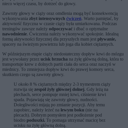
nieco więcej czasu, by dotrzeć do głowy.
Zawroty głowy w ciąży oraz omdlenia mogą być konsekwencją
wykonywania
zbyt intensywnych
ćwiczeń
. Warto pamiętać, by
aktywność fizyczna w czasie ciąży była umiarkowana. Podczas
treningów zawsze należy
odpoczywać
i dbać o optymalne
nawodnienie
. Ćwiczenia należy wykonywać spokojnie. Idealną
formą aktywności fizycznej dla przyszłych mam jest
pływanie,
spacery na świeżym powietrzu lub joga dla kobiet ciężarnych.
W późniejszym etapie ciąży niedostateczny dopływ krwi do mózgu
jest wywołany przez
ucisk brzucha
na żyłę główną dolną, która to
transportuje krew z dolnych partii ciała do serca oraz naczyń w
miednicy. To zmniejsza dopływ krwi do prawej komory serca,
skutkiem czego są zawroty głowy.
U około 8 % ciężarnych między 2-3 trymestrem ciąży
rozwija się
zespół żyły głównej dolnej
. Gdy leżą na
plechach, serce pompuje mniej krwi, ciśnienie krwi
spada. Pojawiają się zawroty głowy, nudności.
Dolegliwości mijają po zmianie pozycji. Aby temu
zapobiec, należy leżeć na
lewym boku
(nie na
plecach). Dobrym pomysłem jest podłożenie pod
biodro
poduszki.
To pomaga utrzymać macicę bez
ucisku na żyłę główną dolną.