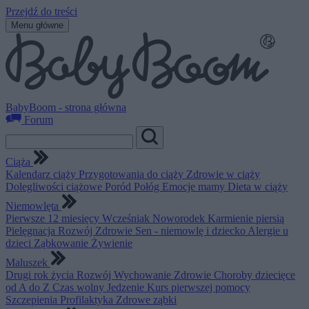
Przejdź do treści
Menu główne
BabyBoom - strona główna
Forum
Ciąża
Kalendarz ciąży
Przygotowania do ciąży
Zdrowie w ciąży
Dolegliwości ciążowe
Poród
Połóg
Emocje mamy
Dieta w ciąży
Niemowlęta
Pierwsze 12 miesięcy
Wcześniak
Noworodek
Karmienie piersią
Pielęgnacja
Rozwój
Zdrowie
Sen - niemowlę i dziecko
Alergie u
dzieci
Ząbkowanie
Żywienie
Maluszek
Drugi rok życia
Rozwój
Wychowanie
Zdrowie
Choroby dziecięce
od A do Z
Czas wolny
Jedzenie
Kurs pierwszej pomocy
Szczepienia
Profilaktyka
Zdrowe ząbki