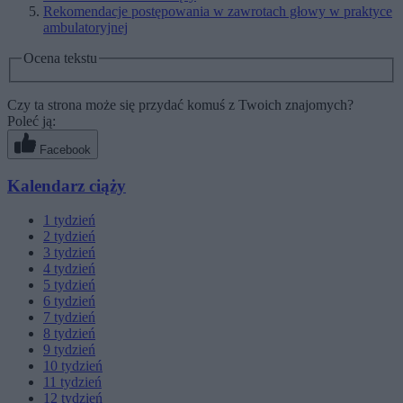
Rekomendacje postępowania w zawrotach głowy w praktyce
ambulatoryjnej
Ocena tekstu
Czy ta strona może się przydać komuś z Twoich znajomych?
Poleć ją:
Facebook
Kalendarz ciąży
1
tydzień
2
tydzień
3
tydzień
4
tydzień
5
tydzień
6
tydzień
7
tydzień
8
tydzień
9
tydzień
10
tydzień
11
tydzień
12
tydzień