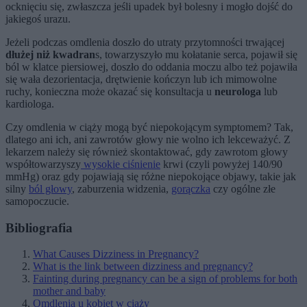
ocknięciu się, zwłaszcza jeśli upadek był bolesny i mogło dojść do
jakiegoś urazu.
Jeżeli podczas omdlenia doszło do utraty przytomności trwającej
dłużej niż kwadran
s, towarzyszyło mu kołatanie serca, pojawił się
ból w klatce piersiowej, doszło do oddania moczu albo też pojawiła
się wała dezorientacja, drętwienie kończyn lub ich mimowolne
ruchy, konieczna może okazać się konsultacja u
neurologa
lub
kardiologa.
Czy omdlenia w ciąży mogą być niepokojącym symptomem? Tak,
dlatego ani ich, ani zawrotów głowy nie wolno ich lekceważyć. Z
lekarzem należy się również skontaktować, gdy zawrotom głowy
współtowarzyszy
wysokie ciśnienie
krwi (czyli powyżej 140/90
mmHg) oraz gdy pojawiają się różne niepokojące objawy, takie jak
silny
ból głowy
, zaburzenia widzenia,
gorączka
czy ogólne złe
samopoczucie.
Bibliografia
What Causes Dizziness in Pregnancy?
What is the link between dizziness and pregnancy?
Fainting during pregnancy can be a sign of problems for both
mother and baby
Omdlenia u kobiet w ciąży