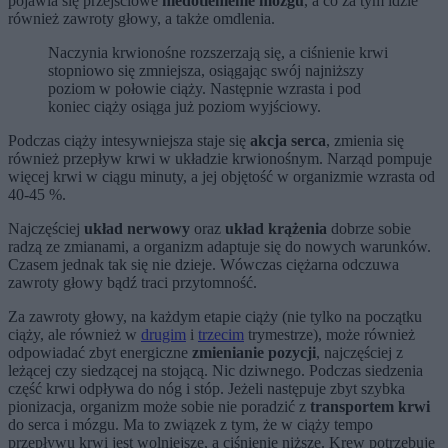
pojawia się przejściowe
niedotlenienie mózgu
, a co za tym idzie
również zawroty głowy, a także omdlenia.
Naczynia krwionośne rozszerzają się, a ciśnienie krwi
stopniowo się zmniejsza, osiągając swój najniższy
poziom w połowie ciąży. Następnie wzrasta i pod
koniec ciąży osiąga już poziom wyjściowy.
Podczas ciąży intesywniejsza staje się
akcja serca
, zmienia się
również przepływ krwi w układzie krwionośnym. Narząd pompuje
więcej krwi w ciągu minuty, a jej objętość w organizmie wzrasta od
40-45 %.
Najczęściej
układ nerwowy
oraz
układ krążenia
dobrze sobie
radzą ze zmianami, a organizm adaptuje się do nowych warunków.
Czasem jednak tak się nie dzieje. Wówczas ciężarna odczuwa
zawroty głowy bądź traci przytomność.
Za zawroty głowy, na każdym etapie ciąży (nie tylko na początku
ciąży, ale również w
drugim
i
trzecim
trymestrze), może również
odpowiadać zbyt energiczne
zmienianie pozycji
, najczęściej z
leżącej czy siedzącej na stojącą. Nic dziwnego. Podczas siedzenia
część krwi odpływa do nóg i stóp. Jeżeli następuje zbyt szybka
pionizacja, organizm może sobie nie poradzić z
transportem krwi
do serca i mózgu. Ma to związek z tym, że w ciąży tempo
przepływu krwi jest wolniejsze, a ciśnienie niższe. Krew potrzebuje