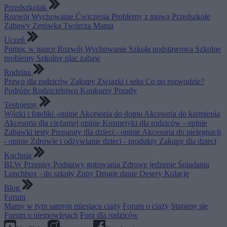
Przedszkolak
Rozwój
Wychowanie
Ćwiczenia
Problemy z mową
Przedszkole
Zabawy
Zerówka
Twórcza Mama
Uczeń
Pomoc w nauce
Rozwój
Wychowanie
Szkoła podstawowa
Szkolne
problemy
Szkolny plac zabaw
Rodzina
Prawo dla rodziców
Zakupy
Związki i seks
Co po rozwodzie?
Podróże
Rodzicielstwo
Konkursy
Porady
Testujemy
Wózki i foteliki -opinie
Akcesoria do domu
Akcesoria do karmienia
Akcesoria dla ciężarnej opinie
Kosmetyki dla rodziców - opinie
Zabawki testy
Preparaty dla dzieci - opinie
Akcesoria do pielęgnacji
- opinie
Zdrowie i odżywianie dzieci - produkty
Zakupy dla dzieci
Kuchnia
BLW
Przepisy
Podstawy gotowania
Zdrowe jedzenie
Śniadania
Lunchbox - do szkoły
Zupy
Drugie danie
Desery
Kolacje
Blog
Forum
Mamy w tym samym miesiącu ciąży
Forum o ciąży
Staramy się
Forum o niemowlętach
Fora dla rodziców