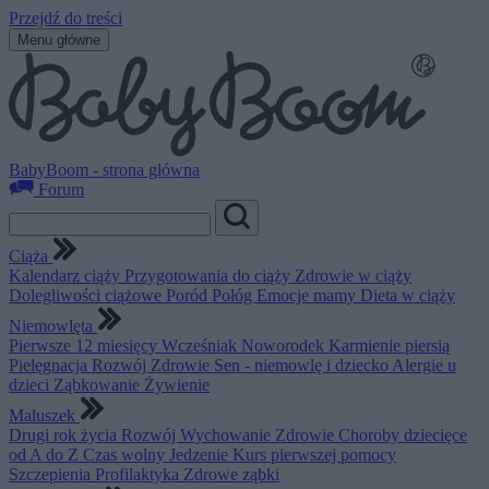
Przejdź do treści
Menu główne
BabyBoom - strona główna
Forum
Ciąża
Kalendarz ciąży
Przygotowania do ciąży
Zdrowie w ciąży
Dolegliwości ciążowe
Poród
Połóg
Emocje mamy
Dieta w ciąży
Niemowlęta
Pierwsze 12 miesięcy
Wcześniak
Noworodek
Karmienie piersią
Pielęgnacja
Rozwój
Zdrowie
Sen - niemowlę i dziecko
Alergie u
dzieci
Ząbkowanie
Żywienie
Maluszek
Drugi rok życia
Rozwój
Wychowanie
Zdrowie
Choroby dziecięce
od A do Z
Czas wolny
Jedzenie
Kurs pierwszej pomocy
Szczepienia
Profilaktyka
Zdrowe ząbki