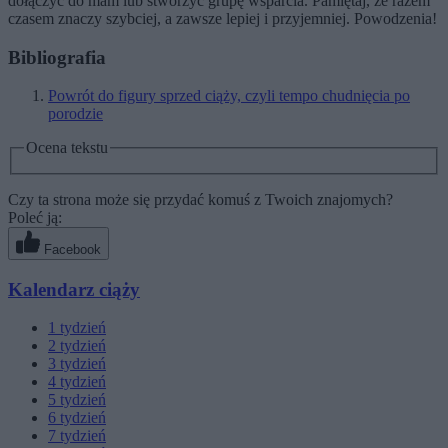
dołączyć do mam lub stworzyć grupę wsparcia. Pamiętaj, że razem
czasem znaczy szybciej, a zawsze lepiej i przyjemniej. Powodzenia!
Bibliografia
Powrót do figury sprzed ciąży, czyli tempo chudnięcia po
porodzie
Ocena tekstu
Czy ta strona może się przydać komuś z Twoich znajomych?
Poleć ją:
Facebook
Kalendarz ciąży
1
tydzień
2
tydzień
3
tydzień
4
tydzień
5
tydzień
6
tydzień
7
tydzień