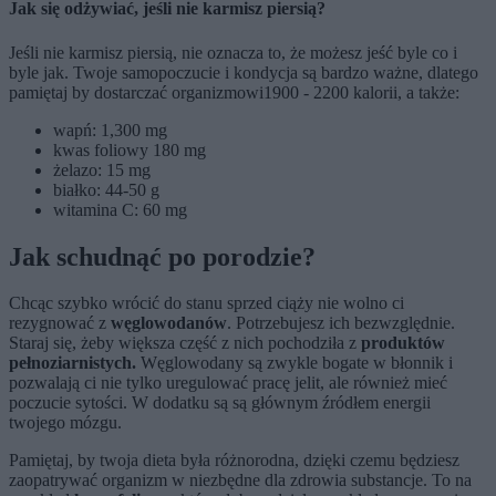
Jak się odżywiać, jeśli nie karmisz piersią?
Jeśli nie karmisz piersią, nie oznacza to, że możesz jeść byle co i
byle jak. Twoje samopoczucie i kondycja są bardzo ważne, dlatego
pamiętaj by dostarczać organizmowi
1900 - 2200 kalorii, a także:
wapń: 1,300 mg
kwas foliowy 180 mg
żelazo: 15 mg
białko: 44-50 g
witamina C: 60 mg
Jak schudnąć po porodzie?
Chcąc szybko wrócić do stanu sprzed ciąży nie wolno ci
rezygnować z
węglowodanów
. Potrzebujesz ich bezwzględnie.
Staraj się, żeby większa część z nich pochodziła z
produktów
pełnoziarnistych.
Węglowodany są zwykle bogate w błonnik i
pozwalają ci nie tylko uregulować pracę jelit, ale również mieć
poczucie sytości. W dodatku są są głównym źródłem energii
twojego mózgu.
Pamiętaj, by twoja dieta była różnorodna, dzięki czemu będziesz
zaopatrywać organizm w niezbędne dla zdrowia substancje. To na