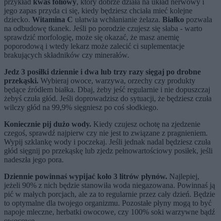
przykład
kwas foliowy
, który dobrze działa na układ nerwowy i
jego zapas przyda ci się, kiedy będziesz chciała mieć kolejne
dziecko.
Witamina C
ułatwia wchłanianie żelaza.
Białko
pozwala
na odbudowę tkanek. Jeśli po porodzie czujesz się słaba - warto
sprawdzić morfologię, może się okazać, że masz anemię
poporodową i wtedy lekarz może zalecić ci suplementacje
brakujących składników czy minerałów.
Jedz 3 posiłki dziennie i dwa lub trzy razy sięgaj po drobne
przekąski.
Wybieraj owoce, warzywa, orzechy czy produkty
będące źródłem białka. Dbaj, żeby jeść regularnie i nie dopuszczaj
żebyś czuła głód. Jeśli doprowadzisz do sytuacji, że będziesz czuła
wilczy głód na 99,9% sięgniesz po coś słodkiego.
Koniecznie pij dużo wody.
Kiedy czujesz ochotę na zjedzenie
czegoś, sprawdź najpierw czy nie jest to związane z pragnieniem.
Wypij szklankę wody i poczekaj. Jeśli jednak nadal będziesz czuła
głód sięgnij po przekąskę lub zjedz pełnowartościowy posiłek, jeśli
nadeszła jego pora.
Dziennie powinnaś wypijać koło 3 litrów płynów.
Najlepiej,
jeżeli 90% z nich będzie stanowiła woda niegazowana. Powinnaś ją
pić w małych porcjach, ale za to regularnie przez cały dzień. Będzie
to optymalne dla twojego organizmu. Pozostałe płyny mogą to być
napoje mleczne, herbatki owocowe, czy 100% soki warzywne bądź
owocowe.