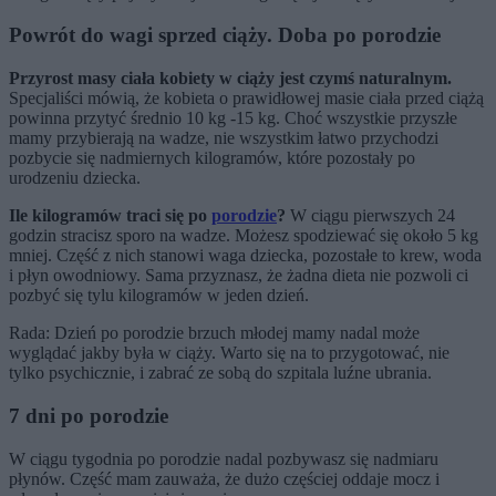
Powrót do wagi sprzed ciąży. Doba po porodzie
Przyrost masy ciała kobiety w ciąży jest czymś naturalnym.
Specjaliści mówią, że kobieta o prawidłowej masie ciała przed ciążą
powinna przytyć średnio 10 kg -15 kg. Choć wszystkie przyszłe
mamy przybierają na wadze, nie wszystkim łatwo przychodzi
pozbycie się nadmiernych kilogramów, które pozostały po
urodzeniu dziecka.
Ile kilogramów traci się po
porodzie
?
W ciągu pierwszych 24
godzin stracisz sporo na wadze. Możesz spodziewać się około 5 kg
mniej. Część z nich stanowi waga dziecka, pozostałe to krew, woda
i płyn owodniowy. Sama przyznasz, że żadna dieta nie pozwoli ci
pozbyć się tylu kilogramów w jeden dzień.
Rada: Dzień po porodzie brzuch młodej mamy nadal może
wyglądać jakby była w ciąży. Warto się na to przygotować, nie
tylko psychicznie, i zabrać ze sobą do szpitala luźne ubrania.
7 dni po porodzie
W ciągu tygodnia po porodzie nadal pozbywasz się nadmiaru
płynów. Część mam zauważa, że dużo częściej oddaje mocz i