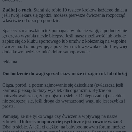
Zadbaj o ruch.
Staraj się robić 10 tysięcy kroków każdego dnia, a
jeśli twój lekarz się zgodzi, możesz pierwsze ćwiczenia rozpocząć
właściwie od razu po porodzie.
Spacery z maluszkiem też pomagają w utracie wagi, a podnoszenie
go często wyrabia niezłe bicepsy. Jeśli masz możliwość lub ochotę
zapisz się do klubu sportowego lub umów z koleżanką na wspólne
ćwiczenia. To motywuje, a poza tym ruch wyzwala endorfiny, więc
dodatkowo będziesz mieć dobre samopoczucie.
reklama
Dochodzenie do wagi sprzed ciąży może ci zająć rok lub dłużej
Ciąża, poród, a potem zajmowanie się dzieckiem (zwłaszcza jeśli
karmisz piersią) to duży wysiłek dla organizmu. Będzie on
potrzebował czasu, żeby dojść do siebie. Dlatego zadbaj o siebie i
nie zadręczaj się, jeśli droga do wymarzonej wagi nie jest szybka i
prosta.
Pamiętaj, że nie tylko waga czy ćwiczenia wpływają na nasze
zdrowie.
Dobre samopoczucie psychiczne jest równie ważne!
Dbaj o siebie. A jeśli ci ciężko, na babyboomowym forum możesz