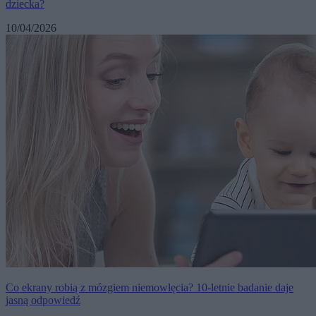
dziecka?
10/04/2026
Co ekrany robią z mózgiem niemowlęcia? 10-letnie badanie daje
jasną odpowiedź