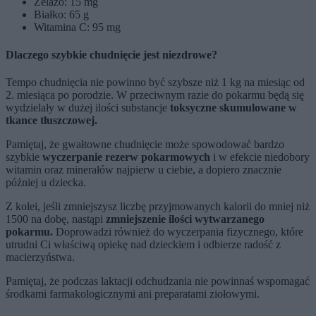
Żelazo: 15 mg
Białko: 65 g
Witamina C: 95 mg
Dlaczego szybkie chudnięcie jest niezdrowe?
Tempo chudnięcia nie powinno być szybsze niż 1 kg na miesiąc od
2. miesiąca po porodzie. W przeciwnym razie do pokarmu będą się
wydzielały w dużej ilości substancje
toksyczne skumulowane w
tkance tłuszczowej.
Pamiętaj, że gwałtowne chudnięcie może spowodować bardzo
szybkie
wyczerpanie rezerw pokarmowych
i w efekcie niedobory
witamin oraz minerałów najpierw u ciebie, a dopiero znacznie
później u dziecka.
Z kolei, jeśli zmniejszysz liczbę przyjmowanych kalorii do mniej niż
1500 na dobę, nastąpi
zmniejszenie ilości wytwarzanego
pokarmu.
Doprowadzi również do wyczerpania fizycznego, które
utrudni Ci właściwą opiekę nad dzieckiem i odbierze radość z
macierzyństwa.
Pamiętaj, że podczas laktacji odchudzania nie powinnaś wspomagać
środkami farmakologicznymi ani preparatami ziołowymi.