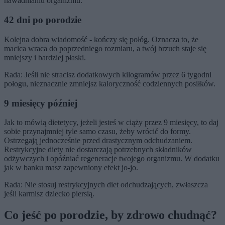
nawadnianiu organizmu.
42 dni po porodzie
Kolejna dobra wiadomość - kończy się połóg. Oznacza to, że
macica wraca do poprzedniego rozmiaru, a twój brzuch staje się
mniejszy i bardziej płaski.
Rada: Jeśli nie stracisz dodatkowych kilogramów przez 6 tygodni
połogu, nieznacznie zmniejsz kaloryczność codziennych posiłków.
9 miesięcy później
Jak to mówią dietetycy, jeżeli jesteś w ciąży przez 9 miesięcy, to daj
sobie przynajmniej tyle samo czasu, żeby wrócić do formy.
Ostrzegają jednocześnie przed drastycznym odchudzaniem.
Restrykcyjne diety nie dostarczają potrzebnych składników
odżywczych i opóźniać regeneracje twojego organizmu. W dodatku
jak w banku masz zapewniony efekt jo-jo.
Rada: Nie stosuj restrykcyjnych diet odchudzających, zwłaszcza
jeśli karmisz dziecko piersią.
Co jeść po porodzie, by zdrowo chudnąć?