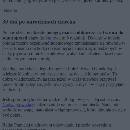
Rada: Pamiętaj, żebyś dużo piła, zwłaszcza, jeżeli karmisz piersią.
reklama
30 dni po narodzinach dziecka
Po porodzie,
w okresie połogu, macica obkurcza się i wraca do
stanu sprzed ciąży
(
połóg
trwa to 6 tygodni). Dlatego w trakcie
połogu można oczekiwać stopniowego zmniejszania się obwodu w
pasie. Ponadto dochodzi do usunięcia namiaru zgromadzonych w
ciąży płynów, co może skutkować wahaniami ciśnienia krwi oraz
nadmiernym poceniem się.
Według amerykańskiego Kongresu Położnictwa i Ginekologii
większość kobiet w tym czasie traci aż do …8 kilogramów. To
dobra wiadomość, zwłaszcza jeżeli w ciąży niewiele przytyłaś
(nieco trudniej będzie, jeśli towarzyszy ci myśl "w ciąży przytyłam
za dużo").
Jeśli sporo przybrałaś na wadze - 20 kg i więcej - daj sobie czas.
Nadwaga w ciąży
także rzutuje na proces chudnięcia. Nadal nie
wchodź na wagę, natomiast wciąż sprawdzaj, które ubrania zaczęły
być dobre.
Rada: Pamiętaj o zdrowym odżywianiu i przede wszystkim