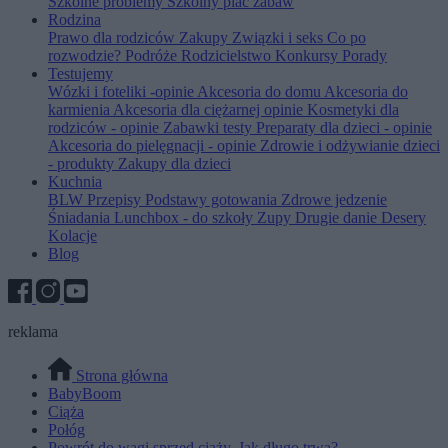
Szkolne problemy
Szkolny plac zabaw
Rodzina
Prawo dla rodziców
Zakupy
Związki i seks
Co po
rozwodzie?
Podróże
Rodzicielstwo
Konkursy
Porady
Testujemy
Wózki i foteliki -opinie
Akcesoria do domu
Akcesoria do
karmienia
Akcesoria dla ciężarnej opinie
Kosmetyki dla
rodziców - opinie
Zabawki testy
Preparaty dla dzieci - opinie
Akcesoria do pielęgnacji - opinie
Zdrowie i odżywianie dzieci
- produkty
Zakupy dla dzieci
Kuchnia
BLW
Przepisy
Podstawy gotowania
Zdrowe jedzenie
Śniadania
Lunchbox - do szkoły
Zupy
Drugie danie
Desery
Kolacje
Blog
reklama
Strona główna
BabyBoom
Ciąża
Połóg
Powrót do wagi sprzed ciąży. Jak długo trwa?