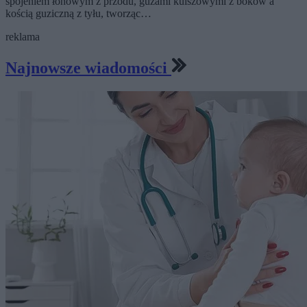
spojeniem łonowym z przodu, guzami kulszowymi z boków a
kością guziczną z tyłu, tworząc…
reklama
Najnowsze wiadomości