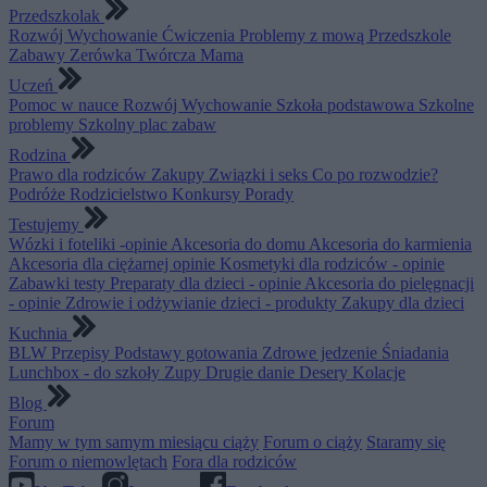
Przedszkolak
Rozwój
Wychowanie
Ćwiczenia
Problemy z mową
Przedszkole
Zabawy
Zerówka
Twórcza Mama
Uczeń
Pomoc w nauce
Rozwój
Wychowanie
Szkoła podstawowa
Szkolne
problemy
Szkolny plac zabaw
Rodzina
Prawo dla rodziców
Zakupy
Związki i seks
Co po rozwodzie?
Podróże
Rodzicielstwo
Konkursy
Porady
Testujemy
Wózki i foteliki -opinie
Akcesoria do domu
Akcesoria do karmienia
Akcesoria dla ciężarnej opinie
Kosmetyki dla rodziców - opinie
Zabawki testy
Preparaty dla dzieci - opinie
Akcesoria do pielęgnacji
- opinie
Zdrowie i odżywianie dzieci - produkty
Zakupy dla dzieci
Kuchnia
BLW
Przepisy
Podstawy gotowania
Zdrowe jedzenie
Śniadania
Lunchbox - do szkoły
Zupy
Drugie danie
Desery
Kolacje
Blog
Forum
Mamy w tym samym miesiącu ciąży
Forum o ciąży
Staramy się
Forum o niemowlętach
Fora dla rodziców