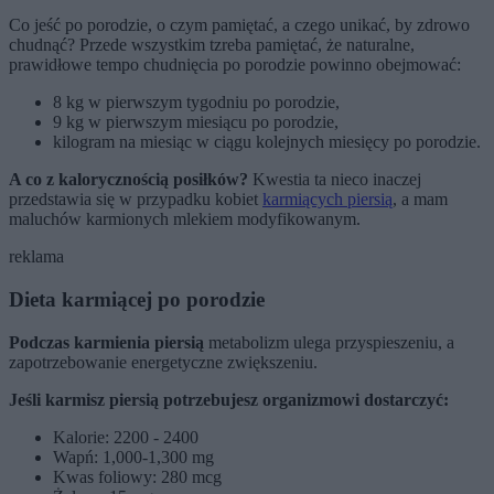
Co jeść po porodzie, o czym pamiętać, a czego unikać, by zdrowo
chudnąć? Przede wszystkim tzreba pamiętać, że naturalne,
prawidłowe tempo chudnięcia po porodzie powinno obejmować:
8 kg w pierwszym tygodniu po porodzie,
9 kg w pierwszym miesiącu po porodzie,
kilogram na miesiąc w ciągu kolejnych miesięcy po porodzie.
A co z kalorycznością posiłków?
Kwestia ta nieco inaczej
przedstawia się w przypadku kobiet
karmiących piersią
, a mam
maluchów karmionych mlekiem modyfikowanym.
reklama
Dieta karmiącej po porodzie
Podczas karmienia piersią
metabolizm ulega przyspieszeniu, a
zapotrzebowanie energetyczne zwiększeniu.
Jeśli karmisz piersią potrzebujesz organizmowi dostarczyć:
Kalorie: 2200 - 2400
Wapń: 1,000-1,300 mg
Kwas foliowy: 280 mcg