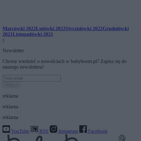
Marcówki 2022
Lutówki 2022
Styczniówki 2022
Grudniówki
2021
Listopadówki 2021
•
Newsletter
Chcesz wiedzieć o nowościach w babyboom.pl? Zapisz się do
naszego newslettera!
Dołącz
reklama
reklama
reklama
YouTube
RSS
Instagram
Facebook