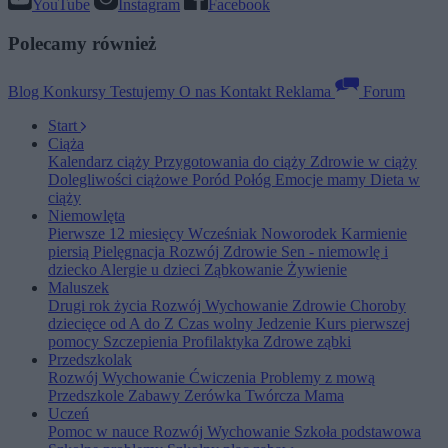
YouTube
Instagram
Facebook
Polecamy również
Blog
Konkursy
Testujemy
O nas
Kontakt
Reklama
Forum
Start
Ciąża
Kalendarz ciąży
Przygotowania do ciąży
Zdrowie w ciąży
Dolegliwości ciążowe
Poród
Połóg
Emocje mamy
Dieta w
ciąży
Niemowlęta
Pierwsze 12 miesięcy
Wcześniak
Noworodek
Karmienie
piersią
Pielęgnacja
Rozwój
Zdrowie
Sen - niemowlę i
dziecko
Alergie u dzieci
Ząbkowanie
Żywienie
Maluszek
Drugi rok życia
Rozwój
Wychowanie
Zdrowie
Choroby
dziecięce od A do Z
Czas wolny
Jedzenie
Kurs pierwszej
pomocy
Szczepienia
Profilaktyka
Zdrowe ząbki
Przedszkolak
Rozwój
Wychowanie
Ćwiczenia
Problemy z mową
Przedszkole
Zabawy
Zerówka
Twórcza Mama
Uczeń
Pomoc w nauce
Rozwój
Wychowanie
Szkoła podstawowa