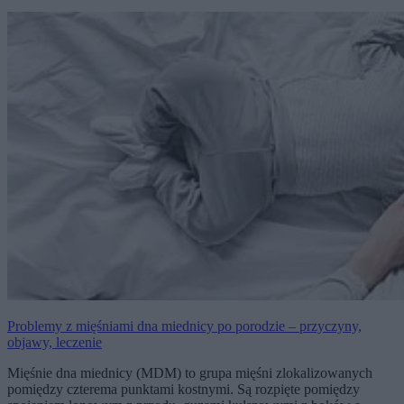
Problemy z mięśniami dna miednicy po porodzie – przyczyny,
objawy, leczenie
Mięśnie dna miednicy (MDM) to grupa mięśni zlokalizowanych
pomiędzy czterema punktami kostnymi. Są rozpięte pomiędzy