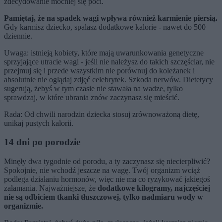
zdecydowanie mocniej się poci.
Pamiętaj, że na spadek wagi wpływa również karmienie piersią.
Gdy karmisz dziecko, spalasz dodatkowe kalorie - nawet do 500
dziennie.
Uwaga: istnieją kobiety, które mają uwarunkowania genetyczne
sprzyjające utracie wagi - jeśli nie należysz do takich szczęściar, nie
przejmuj się i przede wszystkim nie porównuj do koleżanek i
absolutnie nie oglądaj zdjęć celebrytek. Szkoda nerwów. Dietetycy
sugerują, żebyś w tym czasie nie stawała na wadze, tylko
sprawdzaj, w które ubrania znów zaczynasz się mieścić.
Rada: Od chwili narodzin dziecka stosuj zrównoważoną dietę,
unikaj pustych kalorii.
14 dni po porodzie
Minęły dwa tygodnie od porodu, a ty zaczynasz się niecierpliwić?
Spokojnie, nie wchodź jeszcze na wagę. Twój organizm wciąż
podlega działaniu hormonów, więc nie ma co ryzykować jakiegoś
załamania. Najważniejsze, że
dodatkowe kilogramy, najczęściej
nie są odbiciem tkanki tłuszczowej, tylko nadmiaru wody w
organizmie.