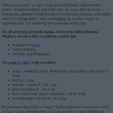
Jedno jest pewne: w ciąży waga przyszłej mamy sukcesywnie
rośnie. Niektóre kobiety tyją tylko tyle, ile waży dziecko wraz z
łożyskiem, płynem owodniowym i powiększoną macicą, czyli mniej
więcej 10 kilogramów. Inne zaokrąglają się szybko, wręcz w
mgnieniu oka. I te stanowią zdecydowaną większość.
To, ile przytyje przyszła mama, to kwestia indywidualna.
Wpływa na nią wiele czynników, takich jak:
waga przed
ciążą
,
wzrost kobiety,
choroby współistniejące.
Na
wagę w ciąży
wpływa także:
waga i wielkość płodu. Pod koniec ciąży płód waży około 3-
4 kg,
macica - 1 kg,
łożysko - około 0,5 do 1 kg,
płyn owodniowy - do 2 kg,
krew i pozostałe płyny ustrojowe - około 3 kg,
powiększające się piersi - do 2 kg.
Ile powinno się przytyć w ciąży? Podręcznikowo i wzorcowo od 8-
12 kg w ciąży pojedynczej i o 2-3 kg więcej w ciąży bliźniaczej.