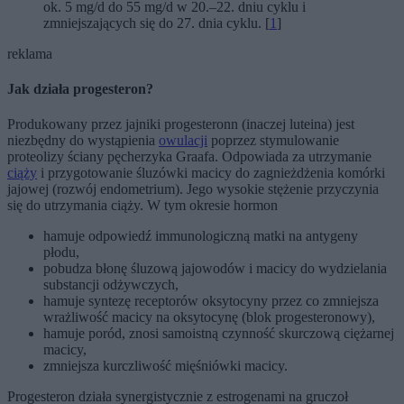
ok. 5 mg/d do 55 mg/d w 20.–22. dniu cyklu i
zmniejszających się do 27. dnia cyklu. [
1
]
reklama
Jak działa progesteron?
Produkowany przez jajniki progesteronn (inaczej luteina) jest
niezbędny do wystąpienia
owulacji
poprzez stymulowanie
proteolizy ściany pęcherzyka Graafa. Odpowiada za utrzymanie
ciąży
i przygotowanie śluzówki macicy do zagnieżdżenia komórki
jajowej (rozwój endometrium). Jego wysokie stężenie przyczynia
się do utrzymania ciąży. W tym okresie hormon
hamuje odpowiedź immunologiczną matki na antygeny
płodu,
pobudza błonę śluzową jajowodów i macicy do wydzielania
substancji odżywczych,
hamuje syntezę receptorów oksytocyny przez co zmniejsza
wrażliwość macicy na oksytocynę (blok progesteronowy),
hamuje poród, znosi samoistną czynność skurczową ciężarnej
macicy,
zmniejsza kurczliwość mięśniówki macicy.
Progesteron działa synergistycznie z estrogenami na gruczoł