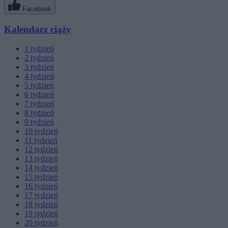
Facebook
Kalendarz ciąży
1
tydzień
2
tydzień
3
tydzień
4
tydzień
5
tydzień
6
tydzień
7
tydzień
8
tydzień
9
tydzień
10
tydzień
11
tydzień
12
tydzień
13
tydzień
14
tydzień
15
tydzień
16
tydzień
17
tydzień
18
tydzień
19
tydzień
20
tydzień