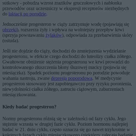
sutkowy - pobudza wzrost zrazików gruczołowych i nabłonka
przewodów oraz uczestniczy w ekspresji receptorów niezbędnych
do
laktacji po porodzie
.
Jednocześnie progesteron w ciąży zatrzymuje wodę (pojawiają się
obrzęki
), rozszerza żyły i wpływa na wolniejszy przepływ krwi
(sprzyja powstawaniu
żylaków
), odpowiada za przebarwienia skóry
(ostuda).
Jeśli nie dojdzie do ciąży, dochodzi do zmniejszenia wydzielanie
progesteronu, w efekcie czego dochodzi do luteolizy ciałka żółtego.
Gwałtowne obniżenie stężenia progesteronu we krwi prowadzi do
kontrolowanego złuszczenia błony śluzowej macicy (pojawia się
miesiączka). Spadek poziomu progesteronu po porodzie powoduje
wahania nastroju, zwane
depresją poporodową
. W medycynie
progesteron stosowany jest zapobiegawczo przy ryzyku poronienia,
niewydolności ciałka żółtego, zatruciu ciążowym, zaburzeniach
miesiączkowania.
Kiedy badać progesteron?
Normy progesteronu różnią się w zależności od fazy cyklu. Jego
stężenie wzrasta w drugiej fazie cyklu. Poziom hormonu najlepiej
badać w 21. dniu cyklu, często oznacza się go nawet trzykrotnie w
kolejnych fazach cyklu miesiączkowego (niektórzy zalecają badanie