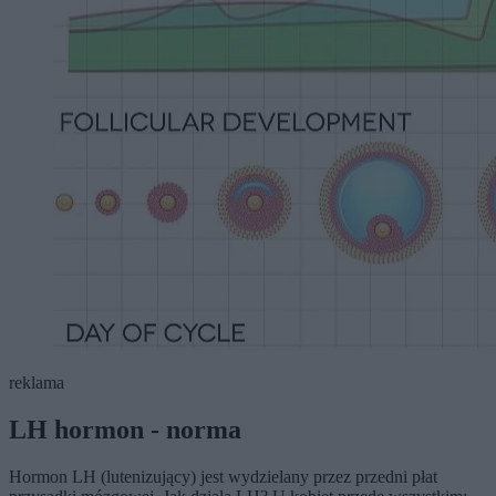
reklama
LH hormon - norma
Hormon LH (lutenizujący) jest wydzielany przez przedni płat