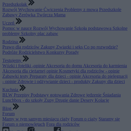
Przedszkolak
Rozwój
Wychowanie
Ćwiczenia
Problemy z mową
Przedszkole
Zabawy
Zerówka
Twórcza Mama
Uczeń
Pomoc w nauce
Rozwój
Wychowanie
Szkoła podstawowa
Szkolne
problemy
Szkolny plac zabaw
Rodzina
Prawo dla rodziców
Zakupy
Związki i seks
Co po rozwodzie?
Podróże
Rodzicielstwo
Konkursy
Porady
Testujemy
Wózki i foteliki -opinie
Akcesoria do domu
Akcesoria do karmienia
Akcesoria dla ciężarnej opinie
Kosmetyki dla rodziców - opinie
Zabawki testy
Preparaty dla dzieci - opinie
Akcesoria do pielęgnacji
- opinie
Zdrowie i odżywianie dzieci - produkty
Zakupy dla dzieci
Kuchnia
BLW
Przepisy
Podstawy gotowania
Zdrowe jedzenie
Śniadania
Lunchbox - do szkoły
Zupy
Drugie danie
Desery
Kolacje
Blog
Forum
Mamy w tym samym miesiącu ciąży
Forum o ciąży
Staramy się
Forum o niemowlętach
Fora dla rodziców