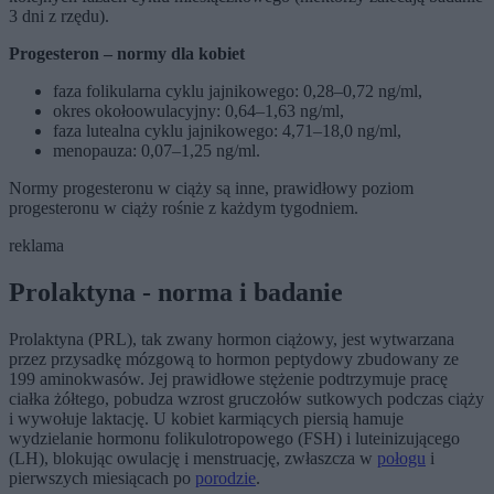
3 dni z rzędu).
Progesteron – normy dla kobiet
faza folikularna cyklu jajnikowego: 0,28–0,72 ng/ml,
okres okołoowulacyjny: 0,64–1,63 ng/ml,
faza lutealna cyklu jajnikowego: 4,71–18,0 ng/ml,
menopauza: 0,07–1,25 ng/ml.
Normy progesteronu w ciąży są inne, prawidłowy poziom
progesteronu w ciąży rośnie z każdym tygodniem.
reklama
Prolaktyna - norma i badanie
Prolaktyna (PRL), tak zwany hormon ciążowy, jest wytwarzana
przez przysadkę mózgową to hormon peptydowy zbudowany ze
199 aminokwasów. Jej prawidłowe stężenie podtrzymuje pracę
ciałka żółtego, pobudza wzrost gruczołów sutkowych podczas ciąży
i wywołuje laktację. U kobiet karmiących piersią hamuje
wydzielanie hormonu folikulotropowego (FSH) i luteinizującego
(LH), blokując owulację i menstruację, zwłaszcza w
połogu
i
pierwszych miesiącach po
porodzie
.