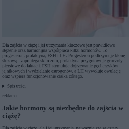
Dla zajścia w ciążę i jej utrzymania kluczowe jest prawidłowe
stężenie oraz harmonijna współpraca kilku hormonów. To
progesteron, prolaktyna, FSH i LH. Progesteron podtrzymuje błonę
śluzową i zapobiega skurczom, prolaktyna przygotowuje gruczoły
piersiowe do laktacji. FSH stymuluje dojrzewanie pęcherzyków
jajnikowych i wydzielanie estrogenów, a LH wywołuje owulację
oraz wspiera funkcjonowanie ciałka żółtego.
Spis treści
reklama
Jakie hormony są niezbędne do zajścia w
ciążę?
Dla zajścia w ciążę, ale i jej utrzymania, najważniejsze są cztery