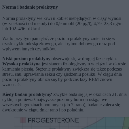
Norma i badanie prolaktyny
Norma prolaktyny we krwi u kobiet niebędących w ciąży wynosi
(w zależności od metody) do 0,9 nmol/l (20 μg/l), 4,79–23,3 ng/ml
lub 102–496 µIU/ml.
Warto przy tym pamiętać, że poziom prolaktyny zmienia się w
czasie cyklu miesiączkowego, ale i rytmu dobowego oraz pod
wpływem innych czynników.
Niski poziom prolaktyny
obserwuje się w drugiej fazie cyklu.
Wysoka prolaktyna
jest stanem fizjologicznym w ciąży i w okresie
karmienia piersią. Stężenie prolaktyny zwiększa się także podczas
stresu, snu, uprawiania seksu czy zjedzeniu posiłku. W ciągu dnia
poziom prolaktyny obniża się, by podczas fazy REM znowu
wzrosnąć.
Kiedy badań prolaktynę?
Zwykle bada się ją w okolicach 21. dnia
cyklu, a ponieważ najwyższe poziomy hormon osiąga we
wczesnych godzinach porannych (do 7. rano), badanie zaleca się
dwukrotnie w ciągu dnia: rano i po południu.