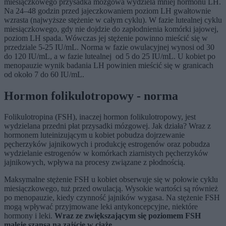
miesiączkowego przysadka mózgowa wydziela mniej hormonu LH.
Na 24–48 godzin przed jajeczkowaniem poziom LH gwałtownie
wzrasta (najwyższe stężenie w całym cyklu). W fazie lutealnej cyklu
miesiączkowego, gdy nie dojdzie do zapłodnienia komórki jajowej,
poziom LH spada. Wówczas jej stężenie powinno mieścić się w
przedziale 5-25 IU/mL. Norma w fazie owulacyjnej wynosi od 30
do 120 IU/mL, a w fazie lutealnej od 5 do 25 IU/mL. U kobiet po
menopauzie wynik badania LH powinien mieścić się w granicach
od około 7 do 60 IU/mL.
Hormon folikulotropowy - norma
Folikulotropina (FSH), inaczej hormon folikulotropowy, jest
wydzielana przedni płat przysadki mózgowej. Jak działa? Wraz z
hormonem luteinizującym u kobiet pobudza dojrzewanie
pęcherzyków jajnikowych i produkcję estrogenów oraz pobudza
wydzielanie estrogenów w komórkach ziarnistych pęcherzyków
jajnikowych, wpływa na procesy związane z płodnością.
Maksymalne stężenie FSH u kobiet obserwuje się w połowie cyklu
miesiączkowego, tuż przed owulacją. Wysokie wartości są również
po menopauzie, kiedy czynność jajników wygasa. Na stężenie FSH
mogą wpływać przyjmowane leki antykoncepcyjne, niektóre
hormony i leki.
Wraz ze zwiększającym się poziomem FSH
maleje szansa na zajście w ciążę.