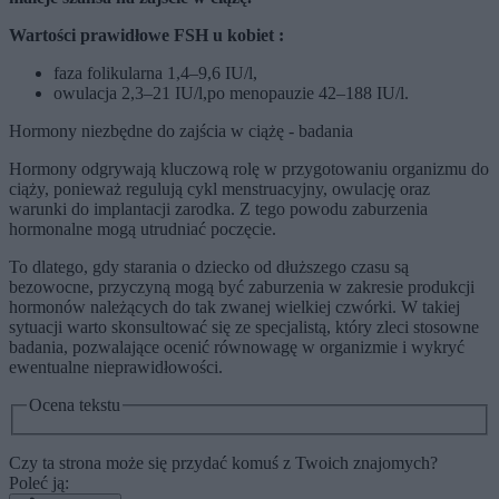
Wartości prawidłowe FSH u kobiet :
faza folikularna 1,4–9,6 IU/l,
owulacja 2,3–21 IU/l,po menopauzie 42–188 IU/l.
Hormony niezbędne do zajścia w ciążę - badania
Hormony odgrywają kluczową rolę w przygotowaniu organizmu do
ciąży, ponieważ regulują cykl menstruacyjny, owulację oraz
warunki do implantacji zarodka. Z tego powodu zaburzenia
hormonalne mogą utrudniać poczęcie.
To dlatego, gdy starania o dziecko od dłuższego czasu są
bezowocne, przyczyną mogą być zaburzenia w zakresie produkcji
hormonów należących do tak zwanej wielkiej czwórki. W takiej
sytuacji warto skonsultować się ze specjalistą, który zleci stosowne
badania, pozwalające ocenić równowagę w organizmie i wykryć
ewentualne nieprawidłowości.
Ocena tekstu
Czy ta strona może się przydać komuś z Twoich znajomych?
Poleć ją: