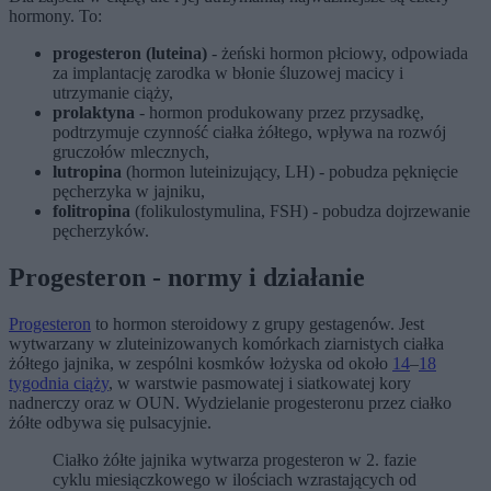
hormony. To:
progesteron (luteina)
- żeński hormon płciowy, odpowiada
za implantację zarodka w błonie śluzowej macicy i
utrzymanie ciąży,
prolaktyna
- hormon produkowany przez przysadkę,
podtrzymuje czynność ciałka żółtego, wpływa na rozwój
gruczołów mlecznych,
lutropina
(hormon luteinizujący, LH) - pobudza pęknięcie
pęcherzyka w jajniku,
folitropina
(folikulostymulina, FSH) - pobudza dojrzewanie
pęcherzyków.
Progesteron - normy i działanie
Progesteron
to hormon steroidowy z grupy gestagenów. Jest
wytwarzany w zluteinizowanych komórkach ziarnistych ciałka
żółtego jajnika, w zespólni kosmków łożyska od około
14
–
18
tygodnia ciąży
, w warstwie pasmowatej i siatkowatej kory
nadnerczy oraz w OUN. Wydzielanie progesteronu przez ciałko
żółte odbywa się pulsacyjnie.
Ciałko żółte jajnika wytwarza progesteron w 2. fazie
cyklu miesiączkowego w ilościach wzrastających od