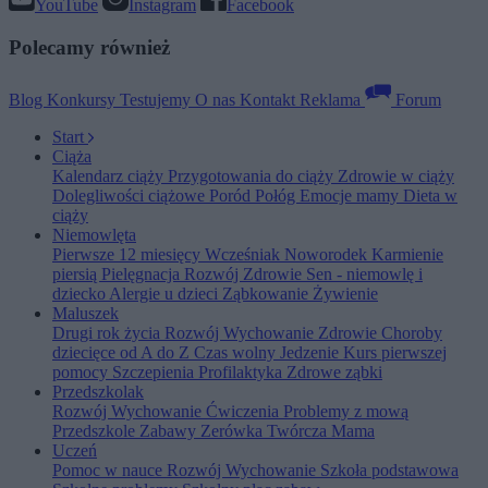
YouTube
Instagram
Facebook
Polecamy również
Blog
Konkursy
Testujemy
O nas
Kontakt
Reklama
Forum
Start
Ciąża
Kalendarz ciąży
Przygotowania do ciąży
Zdrowie w ciąży
Dolegliwości ciążowe
Poród
Połóg
Emocje mamy
Dieta w
ciąży
Niemowlęta
Pierwsze 12 miesięcy
Wcześniak
Noworodek
Karmienie
piersią
Pielęgnacja
Rozwój
Zdrowie
Sen - niemowlę i
dziecko
Alergie u dzieci
Ząbkowanie
Żywienie
Maluszek
Drugi rok życia
Rozwój
Wychowanie
Zdrowie
Choroby
dziecięce od A do Z
Czas wolny
Jedzenie
Kurs pierwszej
pomocy
Szczepienia
Profilaktyka
Zdrowe ząbki
Przedszkolak
Rozwój
Wychowanie
Ćwiczenia
Problemy z mową
Przedszkole
Zabawy
Zerówka
Twórcza Mama
Uczeń
Pomoc w nauce
Rozwój
Wychowanie
Szkoła podstawowa