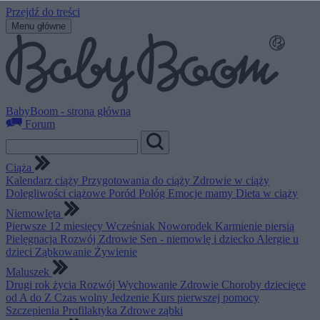
Przejdź do treści
Menu główne
BabyBoom - strona główna
Forum
Ciąża
Kalendarz ciąży
Przygotowania do ciąży
Zdrowie w ciąży
Dolegliwości ciążowe
Poród
Połóg
Emocje mamy
Dieta w ciąży
Niemowlęta
Pierwsze 12 miesięcy
Wcześniak
Noworodek
Karmienie piersią
Pielęgnacja
Rozwój
Zdrowie
Sen - niemowlę i dziecko
Alergie u
dzieci
Ząbkowanie
Żywienie
Maluszek
Drugi rok życia
Rozwój
Wychowanie
Zdrowie
Choroby dziecięce
od A do Z
Czas wolny
Jedzenie
Kurs pierwszej pomocy
Szczepienia
Profilaktyka
Zdrowe ząbki