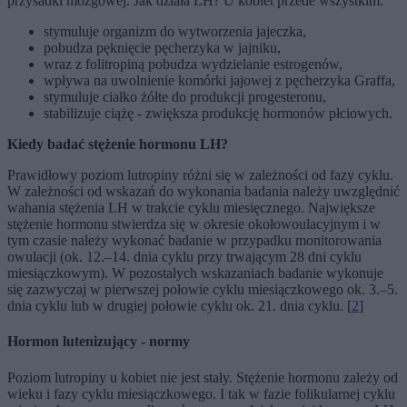
przysadki mózgowej. Jak działa LH? U kobiet przede wszystkim:
stymuluje organizm do wytworzenia jajeczka,
pobudza pęknięcie pęcherzyka w jajniku,
wraz z folitropiną pobudza wydzielanie estrogenów,
wpływa na uwolnienie komórki jajowej z pęcherzyka Graffa,
stymuluje ciałko żółte do produkcji progesteronu,
stabilizuje ciążę - zwiększa produkcję hormonów płciowych.
Kiedy badać stężenie hormonu LH?
Prawidłowy poziom lutropiny różni się w zależności od fazy cyklu.
W zależności od wskazań do wykonania badania należy uwzględnić
wahania stężenia LH w trakcie cyklu miesięcznego. Największe
stężenie hormonu stwierdza się w okresie okołowoulacyjnym i w
tym czasie należy wykonać badanie w przypadku monitorowania
owulacji (ok. 12.–14. dnia cyklu przy trwającym 28 dni cyklu
miesiączkowym). W pozostałych wskazaniach badanie wykonuje
się zazwyczaj w pierwszej połowie cyklu miesiączkowego ok. 3.–5.
dnia cyklu lub w drugiej połowie cyklu ok. 21. dnia cyklu. [
2
]
Hormon lutenizujący - normy
Poziom lutropiny u kobiet nie jest stały. Stężenie hormonu zależy od
wieku i fazy cyklu miesiączkowego. I tak w fazie folikularnej cyklu