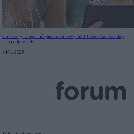
Co ekrany robią z mózgiem niemowlęcia? 10-letnie badanie daje
jasną odpowiedź
14/01/2026
W tej chwili na forum: