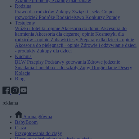
Szkolne problemy
Szkolny plac zabaw
Rodzina
Prawo dla rodziców
Zakupy
Związki i seks
Co po
rozwodzie?
Podróże
Rodzicielstwo
Konkursy
Porady
Testujemy
Wózki i foteliki -opinie
Akcesoria do domu
Akcesoria do
karmienia
Akcesoria dla ciężarnej opinie
Kosmetyki dla
rodziców - opinie
Zabawki testy
Preparaty dla dzieci - opinie
Akcesoria do pielęgnacji - opinie
Zdrowie i odżywianie dzieci
- produkty
Zakupy dla dzieci
Kuchnia
BLW
Przepisy
Podstawy gotowania
Zdrowe jedzenie
Śniadania
Lunchbox - do szkoły
Zupy
Drugie danie
Desery
Kolacje
Blog
reklama
Strona główna
BabyBoom
Ciąża
Przygotowania do ciąży
Hormony niezbędne do zajścia w ciążę