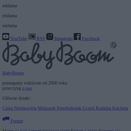
reklama
reklama
reklama
YouTube
RSS
Instagram
Facebook
BabyBoom
pomagamy rodzicom od 2000 roku
przeczytaj
o nas
Główne działy:
Ciąża
Niemowlęta
Maluszek
Przedszkolak
Uczeń
Rodzina
Kuchnia
Forum
Mamy w tym samym miesiącu ciąży
Forum o ciąży
Staramy się