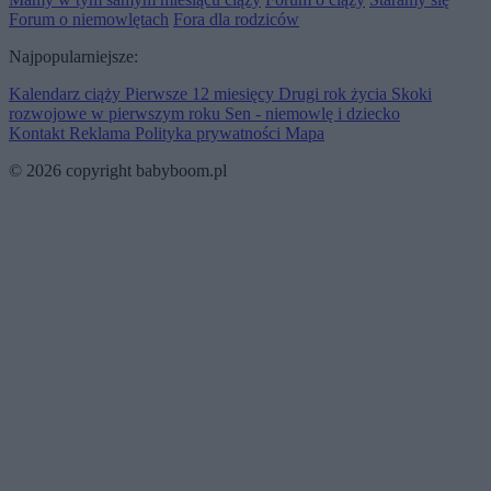
Forum o niemowlętach
Fora dla rodziców
Najpopularniejsze:
Kalendarz ciąży
Pierwsze 12 miesięcy
Drugi rok życia
Skoki
rozwojowe w pierwszym roku
Sen - niemowlę i dziecko
Kontakt
Reklama
Polityka prywatności
Mapa
© 2026 copyright babyboom.pl