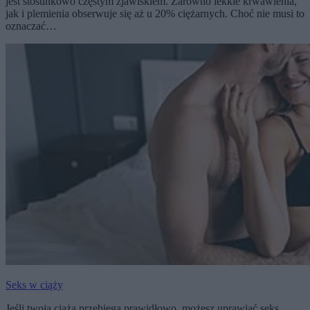
jest stosunkowo częstym zjawiskiem. Zarówno lekkie krwawienia,
jak i plemienia obserwuje się aż u 20% ciężarnych. Choć nie musi to
oznaczać…
Seks w ciąży
Jeśli twoja ciąża przebiega prawidłowo, możesz uprawiać seks,