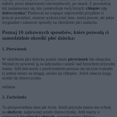
euforii, przez niepewności niecierpliwość, po strach. Z pewnością
też zastanawiasz się, kto zamieszkuje twój brzuch:
chłopiec czy
dziewczynka
? Ponieważ na wiążące odpowiedzi przyjdzie ci
jeszcze poczekać, możesz wykorzystać inne, mniej pewne, ale jakże
oryginalne i zabawne sposoby na określenie płci malucha.
Poznaj 10 zabawnych sposobów, które pozwolą ci
samodzielnie określić płeć dziecka:
1. Pierścionek
W określeniu płci dziecka pomóc może
pierścionek
lub obrączka.
Wystarczy powiesić ją na łańcuszku i unieść nad brzuchem przyszłej
mamy. Jeśli łańcuszek z pierścionkiem porusza się niczym wahadło
(z jednej strony na drugą), urodzi się chłopiec. Jeżeli zatacza kręgi,
urodzi się dziewczynka.
reklama
2. Zachcianki
To przepowiednia stara jak świat. Jeżeli przyszła mama ma ochotę
na
słodycze
, najpewniej urodzi dziewczynkę. Jeśli marzy o
potrawach
kwaśnych i słonych
, zostanie mamą chłopca.