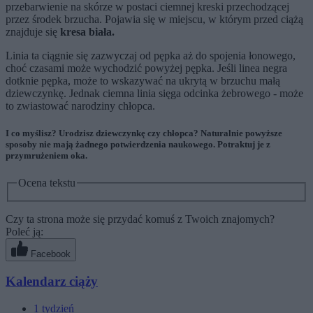
przebarwienie na skórze w postaci ciemnej kreski przechodzącej
przez środek brzucha. Pojawia się w miejscu, w którym przed ciążą
znajduje się
kresa biała.
Linia ta ciągnie się zazwyczaj od pępka aż do spojenia łonowego,
choć czasami może wychodzić powyżej pępka. Jeśli linea negra
dotknie pępka, może to wskazywać na ukrytą w brzuchu małą
dziewczynkę. Jednak ciemna linia sięga odcinka żebrowego - może
to zwiastować narodziny chłopca.
I co myślisz? Urodzisz dziewczynkę czy chłopca? Naturalnie powyższe
sposoby nie mają żadnego potwierdzenia naukowego. Potraktuj je z
przymrużeniem oka.
Ocena tekstu
Czy ta strona może się przydać komuś z Twoich znajomych?
Poleć ją:
Facebook
Kalendarz ciąży
1
tydzień