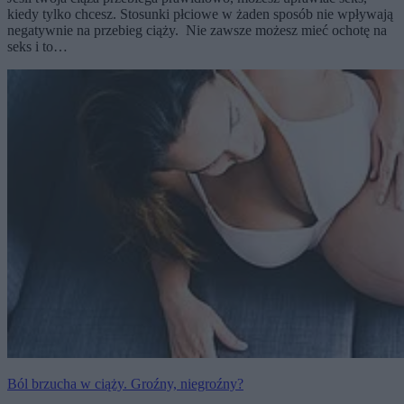
kiedy tylko chcesz. Stosunki płciowe w żaden sposób nie wpływają
negatywnie na przebieg ciąży. Nie zawsze możesz mieć ochotę na
seks i to…
Ból brzucha w ciąży. Groźny, niegroźny?