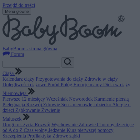
Przejdź do treści
Menu główne
BabyBoom - strona główna
Forum
Ciąża
Kalendarz ciąży
Przygotowania do ciąży
Zdrowie w ciąży
Dolegliwości ciążowe
Poród
Połóg
Emocje mamy
Dieta w ciąży
Niemowlęta
Pierwsze 12 miesięcy
Wcześniak
Noworodek
Karmienie piersią
Pielęgnacja
Rozwój
Zdrowie
Sen - niemowlę i dziecko
Alergie u
dzieci
Ząbkowanie
Żywienie
Maluszek
Drugi rok życia
Rozwój
Wychowanie
Zdrowie
Choroby dziecięce
od A do Z
Czas wolny
Jedzenie
Kurs pierwszej pomocy
Szczepienia
Profilaktyka
Zdrowe ząbki