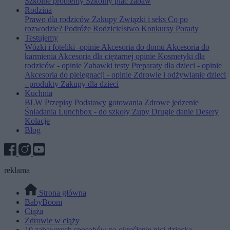
Szkolne problemy
Szkolny plac zabaw
Rodzina
Prawo dla rodziców
Zakupy
Związki i seks
Co po
rozwodzie?
Podróże
Rodzicielstwo
Konkursy
Porady
Testujemy
Wózki i foteliki -opinie
Akcesoria do domu
Akcesoria do
karmienia
Akcesoria dla ciężarnej opinie
Kosmetyki dla
rodziców - opinie
Zabawki testy
Preparaty dla dzieci - opinie
Akcesoria do pielęgnacji - opinie
Zdrowie i odżywianie dzieci
- produkty
Zakupy dla dzieci
Kuchnia
BLW
Przepisy
Podstawy gotowania
Zdrowe jedzenie
Śniadania
Lunchbox - do szkoły
Zupy
Drugie danie
Desery
Kolacje
Blog
reklama
Strona główna
BabyBoom
Ciąża
Zdrowie w ciąży
10 zabawnych sposobów na określenie płci dziecka