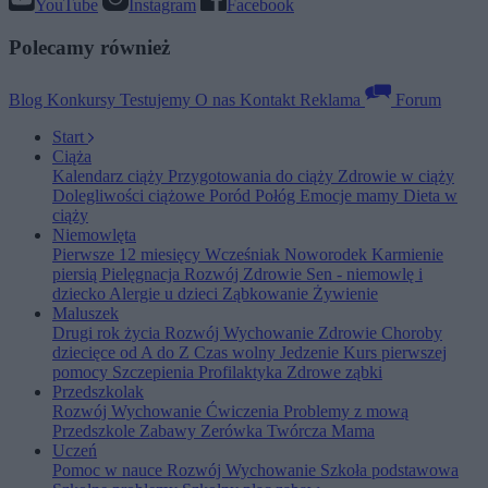
YouTube
Instagram
Facebook
Polecamy również
Blog
Konkursy
Testujemy
O nas
Kontakt
Reklama
Forum
Start
Ciąża
Kalendarz ciąży
Przygotowania do ciąży
Zdrowie w ciąży
Dolegliwości ciążowe
Poród
Połóg
Emocje mamy
Dieta w
ciąży
Niemowlęta
Pierwsze 12 miesięcy
Wcześniak
Noworodek
Karmienie
piersią
Pielęgnacja
Rozwój
Zdrowie
Sen - niemowlę i
dziecko
Alergie u dzieci
Ząbkowanie
Żywienie
Maluszek
Drugi rok życia
Rozwój
Wychowanie
Zdrowie
Choroby
dziecięce od A do Z
Czas wolny
Jedzenie
Kurs pierwszej
pomocy
Szczepienia
Profilaktyka
Zdrowe ząbki
Przedszkolak
Rozwój
Wychowanie
Ćwiczenia
Problemy z mową
Przedszkole
Zabawy
Zerówka
Twórcza Mama
Uczeń
Pomoc w nauce
Rozwój
Wychowanie
Szkoła podstawowa