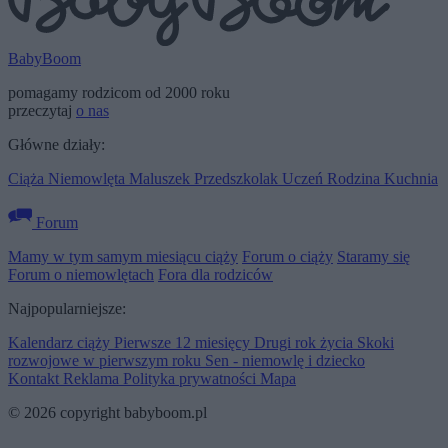
BabyBoom
pomagamy rodzicom od 2000 roku
przeczytaj
o nas
Główne działy:
Ciąża
Niemowlęta
Maluszek
Przedszkolak
Uczeń
Rodzina
Kuchnia
Forum
Mamy w tym samym miesiącu ciąży
Forum o ciąży
Staramy się
Forum o niemowlętach
Fora dla rodziców
Najpopularniejsze:
Kalendarz ciąży
Pierwsze 12 miesięcy
Drugi rok życia
Skoki
rozwojowe w pierwszym roku
Sen - niemowlę i dziecko
Kontakt
Reklama
Polityka prywatności
Mapa
© 2026 copyright babyboom.pl