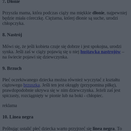
7. Dłonie
Przyszła mama, która podczas ciąży ma miękkie
dłonie
, najpewniej
będzie miała córeczkę. Ciężarna, której dłonie są suche, urodzi
chłopczyka.
8. Nastrój
Mówi się, że jeśli kobieta czuje się dobrze i jest spokojna, urodzi
synka. Jeśli zaś w ciąży pojawią się u niej
huśtawka nastrojów
–
na świecie pojawi się dziewczynka.
9. Brzuch
Płeć oczekiwanego dziecka można również wyczytać z kształtu
ciążowego
brzuszka
. Jeśli ten jest okrągły (przypomina piłkę),
prawdopodobnie ukrywa się w nim dziewczynka. Jeżeli zaś jest
spiczasty, rozciągnięty w pionie lub na boki - chłopiec.
reklama
10. Linea negra
Próbując ustalić płeć dziecka warto przyjrzeć się
linea negra
. To