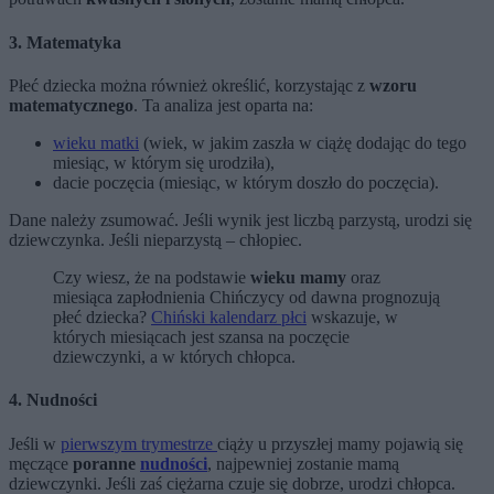
3. Matematyka
Płeć dziecka można również określić, korzystając z
wzoru
matematycznego
. Ta analiza jest oparta na:
wieku matki
(wiek, w jakim zaszła w ciążę dodając do tego
miesiąc, w którym się urodziła),
dacie poczęcia (miesiąc, w którym doszło do poczęcia).
Dane należy zsumować. Jeśli wynik jest liczbą parzystą, urodzi się
dziewczynka. Jeśli nieparzystą – chłopiec.
Czy wiesz, że na podstawie
wieku mamy
oraz
miesiąca zapłodnienia Chińczycy od dawna prognozują
płeć dziecka?
Chiński kalendarz płci
wskazuje, w
których miesiącach jest szansa na poczęcie
dziewczynki, a w których chłopca.
4. Nudności
Jeśli w
pierwszym trymestrze
ciąży u przyszłej mamy pojawią się
męczące
poranne
nudności
, najpewniej zostanie mamą
dziewczynki. Jeśli zaś ciężarna czuje się dobrze, urodzi chłopca.