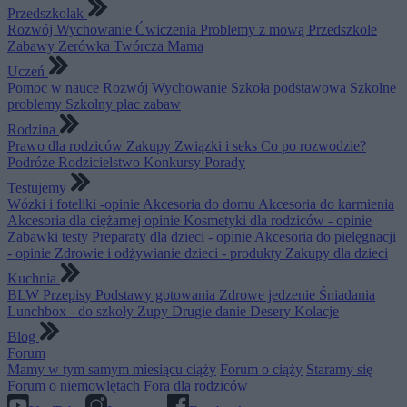
Przedszkolak
Rozwój
Wychowanie
Ćwiczenia
Problemy z mową
Przedszkole
Zabawy
Zerówka
Twórcza Mama
Uczeń
Pomoc w nauce
Rozwój
Wychowanie
Szkoła podstawowa
Szkolne
problemy
Szkolny plac zabaw
Rodzina
Prawo dla rodziców
Zakupy
Związki i seks
Co po rozwodzie?
Podróże
Rodzicielstwo
Konkursy
Porady
Testujemy
Wózki i foteliki -opinie
Akcesoria do domu
Akcesoria do karmienia
Akcesoria dla ciężarnej opinie
Kosmetyki dla rodziców - opinie
Zabawki testy
Preparaty dla dzieci - opinie
Akcesoria do pielęgnacji
- opinie
Zdrowie i odżywianie dzieci - produkty
Zakupy dla dzieci
Kuchnia
BLW
Przepisy
Podstawy gotowania
Zdrowe jedzenie
Śniadania
Lunchbox - do szkoły
Zupy
Drugie danie
Desery
Kolacje
Blog
Forum
Mamy w tym samym miesiącu ciąży
Forum o ciąży
Staramy się
Forum o niemowlętach
Fora dla rodziców