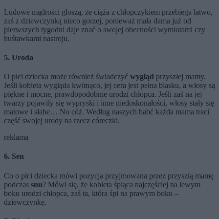
Ludowe mądrości głoszą, że ciąża z chłopczykiem przebiega łatwo,
zaś z dziewczynką nieco gorzej, ponieważ mała dama już od
pierwszych tygodni daje znać o swojej obecności wymiotami czy
huśtawkami nastroju.
5. Uroda
O płci dziecka może również świadczyć
wygląd
przyszłej mamy.
Jeśli kobieta wygląda kwitnąco, jej cera jest pełna blasku, a włosy są
piękne i mocne, prawdopodobnie urodzi chłopca. Jeśli zaś na jej
twarzy pojawiły się wypryski i inne niedoskonałości, włosy stały się
matowe i słabe… No cóż. Według naszych babć każda mama traci
część swojej urody na rzecz córeczki.
reklama
6. Sen
Co o płci dziecka mówi pozycja przyjmowana przez przyszłą mamę
podczas
snu
? Mówi się, że kobieta śpiąca najczęściej na lewym
boku urodzi chłopca, zaś ta, która śpi na prawym boku –
dziewczynkę.