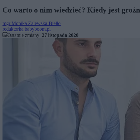
Co warto o nim wiedzieć? Kiedy jest groź
mgr
Monika Zalewska-Biełło
redaktorka babyboom.pl
Ostatnie zmiany:
27 listopada 2020