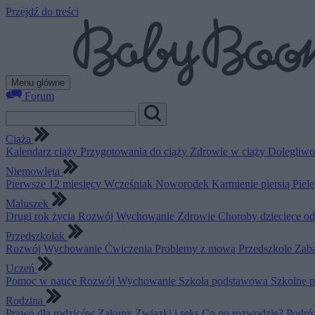
Przejdź do treści
Menu główne
Forum
Ciąża
Kalendarz ciąży
Przygotowania do ciąży
Zdrowie w ciąży
Dolegliwo
Niemowlęta
Pierwsze 12 miesięcy
Wcześniak
Noworodek
Karmienie piersią
Piel
Maluszek
Drugi rok życia
Rozwój
Wychowanie
Zdrowie
Choroby dziecięce o
Przedszkolak
Rozwój
Wychowanie
Ćwiczenia
Problemy z mową
Przedszkole
Zab
Uczeń
Pomoc w nauce
Rozwój
Wychowanie
Szkoła podstawowa
Szkolne 
Rodzina
Prawo dla rodziców
Zakupy
Związki i seks
Co po rozwodzie?
Podró