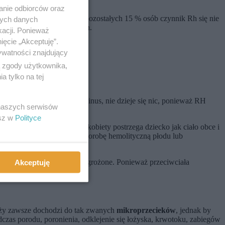
anie odbiorców oraz
. Mają krew RH+. We krwi pozostałych 15 % osób czynnik Rh się nie
nych danych
otyczy 2 na 1000 ciężarnych.
kacji. Ponieważ
ięcie „Akceptuję”.
ywatności znajdujący
ą zgody użytkownika,
 tylko na tej
rew partnera
. Jeśli także minus, nie dzieje się nic, ponieważ RH
 naszych serwisów
esz w
Polityce
60%). Wówczas organizm kobiety postrzega dziecko jak ciało obce i
erologiczny może wywołać chorobę hemolityczną płodu lub
ko z pierwszej ciąży było zagrożone. Ponieważ przeciwciała
Akceptuję
iąży zawsze dochodzi do tak zwanych
mikroprzecieków
, jednak by
dczas porodu, poronienia, odklejenie się łożyska, krwotoku, zabiegów