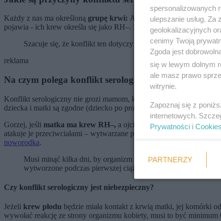
spersonalizowanych re
Każdy z nas ma określoną
grupę krwi:
A, B, AB lub 0. Dodatkowo u
ulepszanie usług. Za
pojawia - ich krew określa się jako RH–. Konflikt serologiczny dotyc
geolokalizacyjnych or
cenimy Twoją prywatno
Szacuje się, że konflikt ten dotyczy ok. 15 procent par, choć uj
Zgoda jest dobrowoln
reklama
się w lewym dolnym r
ale masz prawo sprzec
Na czym polega konflikt serologiczny?
witrynie.
Konflikt serologiczny nie grozi mamom, które mają krew RH+. Jeśli 
Zapoznaj się z poniż
dziecka i matki są zgodne (dziecko po prostu dziedziczy RH–).
internetowych. Szcze
Gorzej, jeśli
matka ma krew RH–,
a ojciec RH+, a dziecko odziedz
Prywatności
i
Cookie
atakuje je przeciwciałami – wytwarzane przez kobietę przeciwciała 
noworodka
.
Musi minąć kilka dni, by organizm kobiety wytworzył przeciwc
PARTNERZY
wytworzone podczas pierwszej ciąży długo pozostają w krwiobi
Czy konflikt serologiczny jest niebezpieczny?
Jeżeli
krew płodu
będzie miała kontakt z krwią matki, jej komórki
wywołać reakcję ze strony organizmu kobiety, musi to być minimum 0,