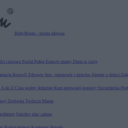
BabyBoom - strona główna
ści ciążowe
Poród
Połóg
Emocje mamy
Dieta w ciąży
ęgnacja
Rozwój
Zdrowie
Sen - niemowlę i dziecko
Alergie u dzieci
Ząb
d A do Z
Czas wolny
Jedzenie
Kurs pierwszej pomocy
Szczepienia
Pro
awy
Zerówka
Twórcza Mama
problemy
Szkolny plac zabaw
że
Rodzicielstwo
Konkursy
Porady