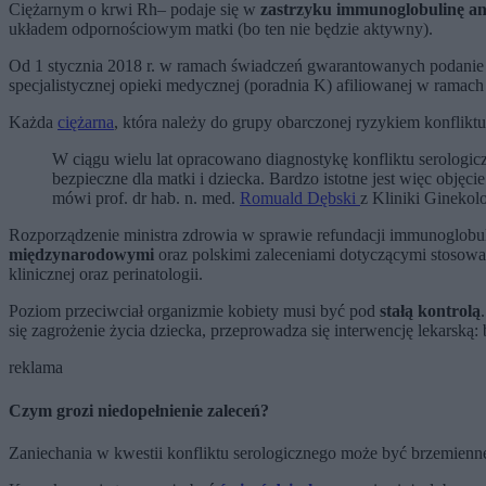
Ciężarnym o krwi Rh– podaje się w
zastrzyku immunoglobulinę an
układem odpornościowym matki (bo ten nie będzie aktywny).
Od 1 stycznia 2018 r. w ramach świadczeń gwarantowanych podanie
specjalistycznej opieki medycznej (poradnia K) afiliowanej w rama
Każda
ciężarna
, która należy do grupy obarczonej ryzykiem konfli
W ciągu wielu lat opracowano diagnostykę konfliktu serologic
bezpieczne dla matki i dziecka. Bardzo istotne jest więc objęc
mówi prof. dr hab. n. med.
Romuald Dębski
z Kliniki Gineko
Rozporządzenie ministra zdrowia w sprawie refundacji immunoglobul
międzynarodowymi
oraz polskimi zaleceniami dotyczącymi stosowa
klinicznej oraz perinatologii.
Poziom przeciwciał organizmie kobiety musi być pod
stałą kontrolą
się zagrożenie życia dziecka, przeprowadza się interwencję lekarską:
reklama
Czym grozi niedopełnienie zaleceń?
Zaniechania w kwestii konfliktu serologicznego może być brzemienne