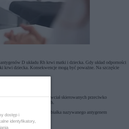
ie antygenów D układu Rh krwi matki i dziecka. Gdy układ odporności
órki krwi dziecka. Konsekwencje mogą być poważne. Na szczęście
chodzi do wytwarzania przeciwciał skierowanych przeciwko
us na krwinkach czerwonych.
nie posiadają na powierzchni białka nazywanego antygenem
y dostęp i
lne identyfikatory,
iania