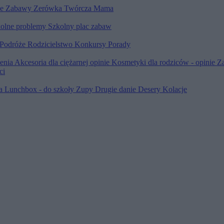
le
Zabawy
Zerówka
Twórcza Mama
olne problemy
Szkolny plac zabaw
Podróże
Rodzicielstwo
Konkursy
Porady
ienia
Akcesoria dla ciężarnej opinie
Kosmetyki dla rodziców - opinie
Z
ci
ia
Lunchbox - do szkoły
Zupy
Drugie danie
Desery
Kolacje