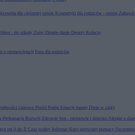
kcesoria dla ciężarnej opinie
Kosmetyki dla rodziców - opinie
Zabawki
hbox - do szkoły
Zupy
Drugie danie
Desery
Kolacje
m o niemowlętach
Fora dla rodziców
egliwości ciążowe
Poród
Połóg
Emocje mamy
Dieta w ciąży
ią
Pielęgnacja
Rozwój
Zdrowie
Sen - niemowlę i dziecko
Alergie u dzi
ięce od A do Z
Czas wolny
Jedzenie
Kurs pierwszej pomocy
Szczepien