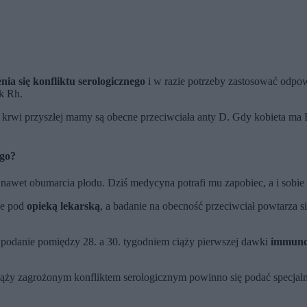
nia się konfliktu serologicznego
i w razie potrzeby zastosować odpo
ik Rh.
e krwi przyszłej mamy są obecne przeciwciała anty D. Gdy kobieta ma 
ego?
a nawet obumarcia płodu. Dziś medycyna potrafi mu zapobiec, a i sobie z
je pod
opieką lekarską
, a badanie na obecność przeciwciał powtarza s
 podanie pomiędzy 28. a 30. tygodniem ciąży pierwszej dawki
immuno
ąży zagrożonym konfliktem serologicznym powinno się podać specjaln