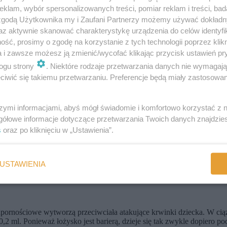
klam, wybór spersonalizowanych treści, pomiar reklam i treści, bad
 większości z nas, bo o około 85% populacji występuje tzw. antygen
 zgodą Użytkownika my i Zaufani Partnerzy możemy używać dokład
zy kobiet, które mają
krew RH-.
Na szczęście występuje on rzadko i d
az aktywnie skanować charakterystykę urządzenia do celów identyfi
ść, prosimy o zgodę na korzystanie z tych technologii poprzez klikn
awnia się u 0,5 procent.
a i zawsze możesz ją zmienić/wycofać klikając przycisk ustawień pr
ogu strony
. Niektóre rodzaje przetwarzania danych nie wymagaj
iwić się takiemu przetwarzaniu. Preferencje będą miały zastosowania
zaś krew ciężarnej to RH–, wszystko zależy od tego, jaki czynnik ma
k
szymi informacjami, abyś mógł świadomie i komfortowo korzystać z
gółowe informacje dotyczące przetwarzania Twoich danych znajdzi
iczy czynnik RH po ojcu (następuje to w ponad połowie przypadków – 
s
oraz po kliknięciu w „Ustawienia”.
niszczą czerwone krwinki płodu. W konsekwencji zaistniały konflikt s
iała wobec krwinek płodu, dlatego bardzo rzadko zdarza się, by dziec
USTAWIENIA
egu matki, zagrożone są kolejne dzieci.
 odpornościowe wytworzą przeciwciała atakujące krwinki dziecka. W c
2 ml. Ponieważ łożysko jest barierą, dzieje się tak zwykle dopiero po