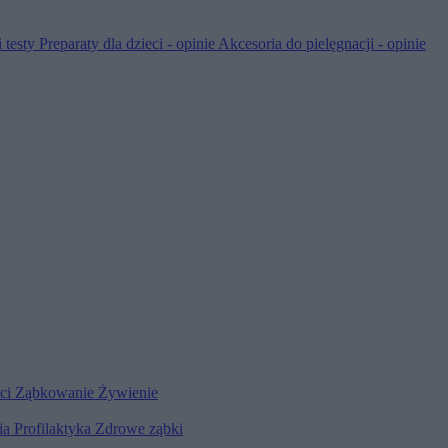
 testy
Preparaty dla dzieci - opinie
Akcesoria do pielęgnacji - opinie
eci
Ząbkowanie
Żywienie
ia
Profilaktyka
Zdrowe ząbki