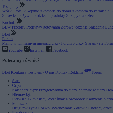
Testujemy
Wózki i foteliki -opinie
Akcesoria do domu
Akcesoria do karmienia
A
Zdrowie i odżywianie dzieci - produkty
Zakupy dla dzieci
Kuchnia
BLW
Przepisy
Podstawy gotowania
Zdrowe jedzenie
Śniadania
Lunc
Blog
Forum
Mamy w tym samym miesiącu ciąży
Forum o ciąży
Staramy się
Foru
YouTube
Instagram
Facebook
Polecamy również
Blog
Konkursy
Testujemy
O nas
Kontakt
Reklama
Forum
Start
Ciąża
Kalendarz ciąży
Przygotowania do ciąży
Zdrowie w ciąży
Dol
Niemowlęta
Pierwsze 12 miesięcy
Wcześniak
Noworodek
Karmienie piers
Maluszek
Drugi rok życia
Rozwój
Wychowanie
Zdrowie
Choroby dziec
Przedszkolak