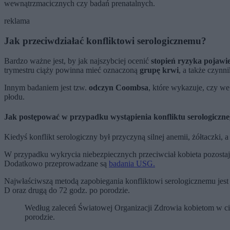
wewnątrzmacicznych czy badań prenatalnych.
reklama
Jak przeciwdziałać konfliktowi serologicznemu?
Bardzo ważne jest, by jak najszybciej ocenić
stopień ryzyka pojawie
trymestru ciąży powinna mieć oznaczoną
grupę krwi
, a także czynn
Innym badaniem jest tzw.
odczyn Coombsa
, które wykazuje, czy w
płodu.
Jak postępować w przypadku wystąpienia konfliktu serologiczn
Kiedyś konflikt serologiczny był przyczyną silnej anemii, żółtaczki, 
W przypadku wykrycia niebezpiecznych przeciwciał kobieta pozosta
Dodatkowo przeprowadzane są
badania USG.
Najwłaściwszą metodą zapobiegania konfliktowi serologicznemu jest
D oraz drugą do 72 godz. po porodzie.
Według zaleceń Światowej Organizacji Zdrowia kobietom w ci
porodzie.