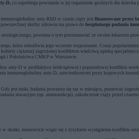
ty-D,
co zapobiega powstaniu w jej organizmie groźnych dla dziecka pr
 immunoglobuliny anty-RhD w czasie ciąży jest
finansowane przez b
ch powszechnej służby zdrowia ma prawo do
bezpłatnego podania imm
ktu serologicznego, powinna o tym porozmawiać ze swoim lekarzem pr
znego, która umożliwia jego wczesne rozpoznanie. Coraz popularniejsz
ie kobiety ciężarnej zagrożonej konfliktem właściwą opieką specjalisty
logii i Położnictwa CMKP w Warszawie.
iny anty-D w profilaktyce śródciążowej i poporodowej konfliktu sero
nia immunoglobuliny anty-D, zatwierdzonymi przez krajowych konsultan
. Gdy jest niski, badania powtarza się raz w miesiącu, ponieważ zagrożen
 badania inwazyjne (np. amniounkcja), zakończenie ciąży przed czasem 
 w skutki, mianowicie wiąże się z ryzykiem wystąpienia konfliktu ser