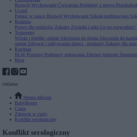
Rozwój
Wychowanie
Ćwiczenia
Problemy z mową
Przedszko
Uczeń
Pomoc w nauce
Rozwój
Wychowanie
Szkoła podstawowa
Szk
Rodzina
Prawo dla rodziców
Zakupy
Związki i seks
Co po rozwodzie?
Testujemy
Wózki i foteliki -opinie
Akcesoria do domu
Akcesoria do karm
opinie
Zdrowie i odżywianie dzieci - produkty
Zakupy dla dzie
Kuchnia
BLW
Przepisy
Podstawy gotowania
Zdrowe jedzenie
Śniadan
Blog
reklama
Strona główna
BabyBoom
Ciąża
Zdrowie w ciąży
Konflikt serologiczny
Konflikt serologiczny