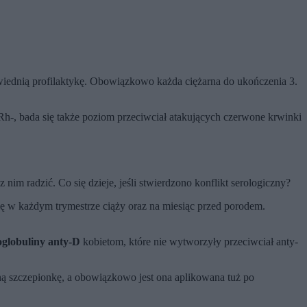
wiednią profilaktykę. Obowiązkowo każda ciężarna do ukończenia 3.
Rh-, bada się także poziom przeciwciał atakujących czerwone krwinki
 nim radzić. Co się dzieje, jeśli stwierdzono konflikt serologiczny?
ię w każdym trymestrze ciąży oraz na miesiąc przed porodem.
globuliny anty-D
kobietom, które nie wytworzyły przeciwciał anty-
ą szczepionkę, a obowiązkowo jest ona aplikowana tuż po