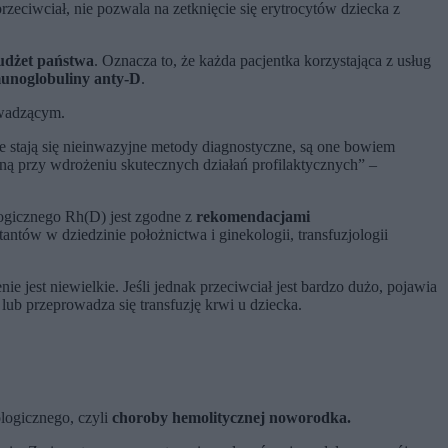
zeciwciał, nie pozwala na zetknięcie się erytrocytów dziecka z
udżet państwa
. Oznacza to, że każda pacjentka korzystająca z usług
unoglobuliny anty-D
.
owadzącym.
e stają się nieinwazyjne metody diagnostyczne, są one bowiem
czną przy wdrożeniu skutecznych działań profilaktycznych” –
logicznego Rh(D) jest zgodne z
rekomendacjami
tów w dziedzinie położnictwa i ginekologii, transfuzjologii
ie jest niewielkie. Jeśli jednak przeciwciał jest bardzo dużo, pojawia
lub przeprowadza się transfuzję krwi u dziecka.
ologicznego, czyli
choroby hemolitycznej noworodka.