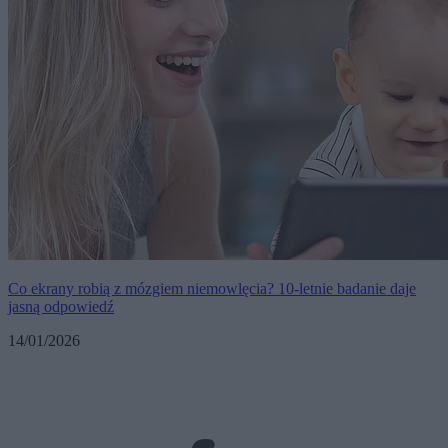
Co ekrany robią z mózgiem niemowlęcia? 10-letnie badanie daje
jasną odpowiedź
14/01/2026