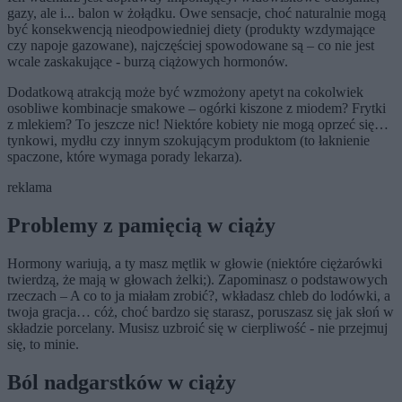
gazy, ale i... balon w żołądku. Owe sensacje, choć naturalnie mogą
być konsekwencją nieodpowiedniej diety (produkty wzdymające
czy napoje gazowane), najczęściej spowodowane są – co nie jest
wcale zaskakujące - burzą ciążowych hormonów.
Dodatkową atrakcją może być wzmożony apetyt na cokolwiek
osobliwe kombinacje smakowe – ogórki kiszone z miodem? Frytki
z mlekiem? To jeszcze nic! Niektóre kobiety nie mogą oprzeć się…
tynkowi, mydłu czy innym szokującym produktom (to łaknienie
spaczone, które wymaga porady lekarza).
reklama
Problemy z pamięcią w ciąży
Hormony wariują, a ty masz mętlik w głowie (niektóre ciężarówki
twierdzą, że mają w głowach żelki;). Zapominasz o podstawowych
rzeczach – A co to ja miałam zrobić?, wkładasz chleb do lodówki, a
twoja gracja… cóż, choć bardzo się starasz, poruszasz się jak słoń w
składzie porcelany. Musisz uzbroić się w cierpliwość - nie przejmuj
się, to minie.
Ból nadgarstków w ciąży