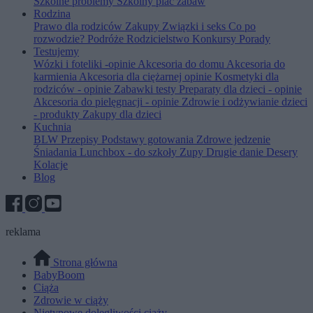
Szkolne problemy
Szkolny plac zabaw
Rodzina
Prawo dla rodziców
Zakupy
Związki i seks
Co po
rozwodzie?
Podróże
Rodzicielstwo
Konkursy
Porady
Testujemy
Wózki i foteliki -opinie
Akcesoria do domu
Akcesoria do
karmienia
Akcesoria dla ciężarnej opinie
Kosmetyki dla
rodziców - opinie
Zabawki testy
Preparaty dla dzieci - opinie
Akcesoria do pielęgnacji - opinie
Zdrowie i odżywianie dzieci
- produkty
Zakupy dla dzieci
Kuchnia
BLW
Przepisy
Podstawy gotowania
Zdrowe jedzenie
Śniadania
Lunchbox - do szkoły
Zupy
Drugie danie
Desery
Kolacje
Blog
reklama
Strona główna
BabyBoom
Ciąża
Zdrowie w ciąży
Nietypowe dolegliwości ciąży