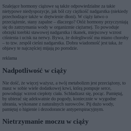
Szalejące hormony ciążowe są także odpowiedzialne za takie
nietypowe niedyspozycje, jak ból czy ciężkość nadgarstka (niekiedy
przechodzące także w drętwienie dłoni). W ciąży łatwo o
przeciążenie, stany zapalne – dlaczego? Otóż hormony przyczyniają
się do zatrzymania wody w organizmie ciężarnej. To powoduje
obrzęki torebki stawowej nadgarstka i tkanek, miejscowy wzrost
ciśnienia i ucisk na nerwy. Bywa, że dolegliwość ma miano choroby
– to tzw. zespół cieśni nadgarstka. Dobra wiadomość jest taka, że
objawy te najczęściej mijają po porodzie.
reklama
Nadpotliwość w ciąży
Nie dość, że więcej ważysz, a twój metabolizm jest przeciążony, to
masz w sobie wiele dodatkowej krwi, którą pompuje serce,
powodując wzrost ciepłoty ciała. Schładzasz się, pocąc. Pamiętaj,
by ubierać się adekwatnie do pogody, koniecznie w wygodne
ubrania, wykonane z naturalnych surowców. Pij dużo wody,
pamiętaj o higienie i dezodorancie antyperspiracyjnym.
Nietrzymanie moczu w ciąży