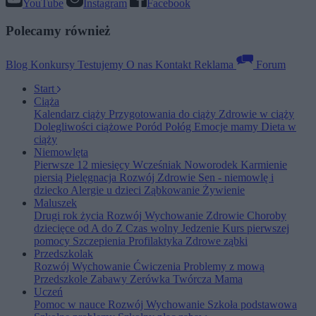
YouTube
Instagram
Facebook
Polecamy również
Blog
Konkursy
Testujemy
O nas
Kontakt
Reklama
Forum
Start
Ciąża
Kalendarz ciąży
Przygotowania do ciąży
Zdrowie w ciąży
Dolegliwości ciążowe
Poród
Połóg
Emocje mamy
Dieta w
ciąży
Niemowlęta
Pierwsze 12 miesięcy
Wcześniak
Noworodek
Karmienie
piersią
Pielęgnacja
Rozwój
Zdrowie
Sen - niemowlę i
dziecko
Alergie u dzieci
Ząbkowanie
Żywienie
Maluszek
Drugi rok życia
Rozwój
Wychowanie
Zdrowie
Choroby
dziecięce od A do Z
Czas wolny
Jedzenie
Kurs pierwszej
pomocy
Szczepienia
Profilaktyka
Zdrowe ząbki
Przedszkolak
Rozwój
Wychowanie
Ćwiczenia
Problemy z mową
Przedszkole
Zabawy
Zerówka
Twórcza Mama
Uczeń
Pomoc w nauce
Rozwój
Wychowanie
Szkoła podstawowa