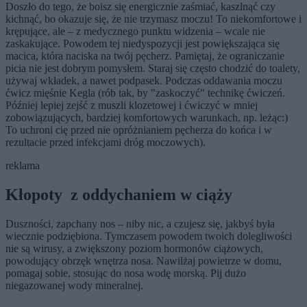
Doszło do tego, że boisz się energicznie zaśmiać, kaszlnąć czy
kichnąć, bo okazuje się, że nie trzymasz moczu! To niekomfortowe i
krępujące, ale – z medycznego punktu widzenia – wcale nie
zaskakujące. Powodem tej niedyspozycji jest powiększająca się
macica, która naciska na twój pęcherz. Pamiętaj, że ograniczanie
picia nie jest dobrym pomysłem. Staraj się często chodzić do toalety,
używaj wkładek, a nawet podpasek. Podczas oddawania moczu
ćwicz mięśnie Kegla (rób tak, by "zaskoczyć" technikę ćwiczeń.
Później lepiej zejść z muszli klozetowej i ćwiczyć w mniej
zobowiązujących, bardziej komfortowych warunkach, np. leżąc:)
To uchroni cię przed nie opróżnianiem pęcherza do końca i w
rezultacie przed infekcjami dróg moczowych).
reklama
Kłopoty z oddychaniem w ciąży
Duszności, zapchany nos – niby nic, a czujesz się, jakbyś była
wiecznie podziębiona. Tymczasem powodem twoich dolegliwości
nie są wirusy, a zwiększony poziom hormonów ciążowych,
powodujący obrzęk wnętrza nosa. Nawilżaj powietrze w domu,
pomagaj sobie, stosując do nosa wodę morską. Pij dużo
niegazowanej wody mineralnej.