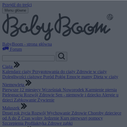
Przejdź do treści
Menu główne
BabyBoom - strona główna
Forum
Ciąża
Kalendarz ciąży
Przygotowania do ciąży
Zdrowie w ciąży
Dolegliwości ciążowe
Poród
Połóg
Emocje mamy
Dieta w ciąży
Niemowlęta
Pierwsze 12 miesięcy
Wcześniak
Noworodek
Karmienie piersią
Pielęgnacja
Rozwój
Zdrowie
Sen - niemowlę i dziecko
Alergie u
dzieci
Ząbkowanie
Żywienie
Maluszek
Drugi rok życia
Rozwój
Wychowanie
Zdrowie
Choroby dziecięce
od A do Z
Czas wolny
Jedzenie
Kurs pierwszej pomocy
Szczepienia
Profilaktyka
Zdrowe ząbki