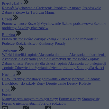
Przedszkolak
Rozwój
Wychowanie
Ćwiczenia
Problemy z mową
Przedszkole
Zabawy
Zerówka
Twórcza Mama
Uczeń
Pomoc w nauce
Rozwój
Wychowanie
Szkoła podstawowa
Szkolne
problemy
Szkolny plac zabaw
Rodzina
Prawo dla rodziców
Zakupy
Związki i seks
Co po rozwodzie?
Podróże
Rodzicielstwo
Konkursy
Porady
Testujemy
Wózki i foteliki -opinie
Akcesoria do domu
Akcesoria do karmienia
Akcesoria dla ciężarnej opinie
Kosmetyki dla rodziców - opinie
Zabawki testy
Preparaty dla dzieci - opinie
Akcesoria do pielęgnacji
- opinie
Zdrowie i odżywianie dzieci - produkty
Zakupy dla dzieci
Kuchnia
BLW
Przepisy
Podstawy gotowania
Zdrowe jedzenie
Śniadania
Lunchbox - do szkoły
Zupy
Drugie danie
Desery
Kolacje
Blog
Forum
Mamy w tym samym miesiącu ciąży
Forum o ciąży
Staramy się
Forum o niemowlętach
Fora dla rodziców