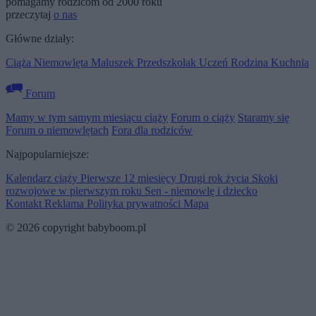
pomagamy rodzicom od 2000 roku
przeczytaj
o nas
Główne działy:
Ciąża
Niemowlęta
Maluszek
Przedszkolak
Uczeń
Rodzina
Kuchnia
Forum
Mamy w tym samym miesiącu ciąży
Forum o ciąży
Staramy się
Forum o niemowlętach
Fora dla rodziców
Najpopularniejsze:
Kalendarz ciąży
Pierwsze 12 miesięcy
Drugi rok życia
Skoki
rozwojowe w pierwszym roku
Sen - niemowlę i dziecko
Kontakt
Reklama
Polityka prywatności
Mapa
© 2026 copyright babyboom.pl