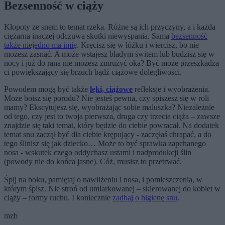
Bezsenność w ciąży
Kłopoty ze snem to temat rzeka. Różne są ich przyczyny, a i każda
ciężarna inaczej odczuwa skutki niewyspania. Sama
bezsenność
także niejedno ma imię
. Kręcisz się w łóżku i wiercisz, bo nie
możesz zasnąć. A może wstajesz bladym świtem lub budzisz się w
nocy i już do rana nie możesz zmrużyć oka? Być może przeszkadza
ci powiększający się brzuch bądź ciążowe dolegliwości.
Powodem mogą być także
lęki, ciążowe
refleksje i wyobrażenia.
Może boisz się porodu? Nie jesteś pewna, czy spiszesz się w roli
mamy? Ekscytujesz się, wyobrażając sobie maluszka? Niezależnie
od tego, czy jest to twoja pierwsza, druga czy trzecia ciąża – zawsze
znajdzie się taki temat, który będzie do ciebie powracał. Na dodatek
temat snu zaczął być dla ciebie krępujący - zaczęłaś chrapać, a do
tego ślinisz się jak dziecko… Może to być sprawka zapchanego
nosa - wskutek czego oddychasz ustami i nadprodukcji ślin
(powody nie do końca jasne). Cóż, musisz to przetrwać.
Śpij na boku, pamiętaj o nawilżeniu i nosa, i pomieszczenia, w
którym śpisz. Nie stroń od umiarkowanej – skierowanej do kobiet w
ciąży – formy ruchu. I koniecznie
zadbaj o higienę snu
.
mzb