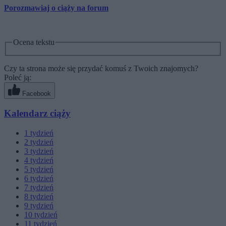
Porozmawiaj o ciąży na forum
Ocena tekstu
Czy ta strona może się przydać komuś z Twoich znajomych?
Poleć ją:
Facebook
Kalendarz ciąży
1
tydzień
2
tydzień
3
tydzień
4
tydzień
5
tydzień
6
tydzień
7
tydzień
8
tydzień
9
tydzień
10
tydzień
11
tydzień