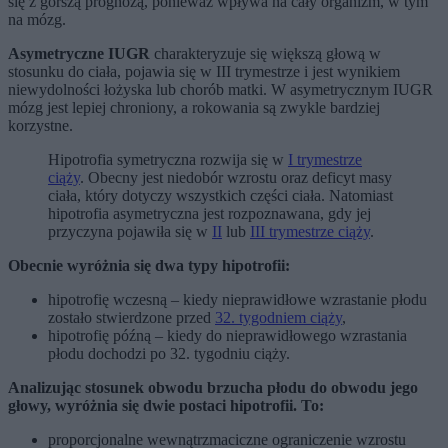
się z gorszą prognozą, ponieważ wpływa na cały organizm, w tym
na mózg.
Asymetryczne IUGR
charakteryzuje się większą głową w
stosunku do ciała, pojawia się w III trymestrze i jest wynikiem
niewydolności łożyska lub chorób matki. W asymetrycznym IUGR
mózg jest lepiej chroniony, a rokowania są zwykle bardziej
korzystne.
Hipotrofia symetryczna rozwija się w
I trymestrze
ciąży
. Obecny jest niedobór wzrostu oraz deficyt masy
ciała, który dotyczy wszystkich części ciała. Natomiast
hipotrofia asymetryczna jest rozpoznawana, gdy jej
przyczyna pojawiła się w
II
lub
III trymestrze ciąży
.
Obecnie wyróżnia się dwa typy hipotrofii:
hipotrofię wczesną – kiedy nieprawidłowe wzrastanie płodu
zostało stwierdzone przed
32. tygodniem ciąży
,
hipotrofię późną – kiedy do nieprawidłowego wzrastania
płodu dochodzi po 32. tygodniu ciąży.
Analizując stosunek obwodu brzucha płodu do obwodu jego
głowy, wyróżnia się dwie postaci hipotrofii. To:
proporcjonalne wewnątrzmaciczne ograniczenie wzrostu