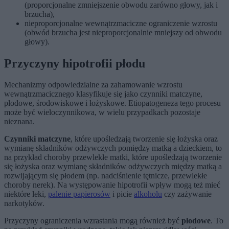
(proporcjonalne zmniejszenie obwodu zarówno głowy, jak i
brzucha),
nieproporcjonalne wewnątrzmaciczne ograniczenie wzrostu
(obwód brzucha jest nieproporcjonalnie mniejszy od obwodu
głowy).
Przyczyny hipotrofii płodu
Mechanizmy odpowiedzialne za zahamowanie wzrostu
wewnątrzmacicznego klasyfikuje się jako czynniki matczyne,
płodowe, środowiskowe i łożyskowe. Etiopatogeneza tego procesu
może być wieloczynnikowa, w wielu przypadkach pozostaje
nieznana.
Czynniki matczyne
, które upośledzają tworzenie się łożyska oraz
wymianę składników odżywczych pomiędzy matką a dzieckiem, to
na przykład choroby przewlekłe matki, które upośledzają tworzenie
się łożyska oraz wymianę składników odżywczych między matką a
rozwijającym się płodem (np. nadciśnienie tętnicze, przewlekłe
choroby nerek). Na występowanie hipotrofii wpływ mogą też mieć
niektóre leki,
palenie papierosów
i picie
alkoholu
czy zażywanie
narkotyków.
Przyczyny ograniczenia wzrastania mogą również być
płodowe
. To