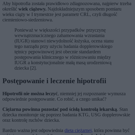
Aby hipotrofia została prawidłowo zdiagnozowana, najpierw trzeba
określić
wiek ciążowy.
Najdokładniejszym sposobem pomiaru
wieku ciąży w I trymestrze jest parametr CRL, czyli długość
ciemieniowo-siedzeniowa.
Ponieważ w większości przypadków przyczynę
wewnątrzmacicznego zahamowania wzrastania
(IUGR) stanowi niewydolność łożyska, ocena stanu
tego narządu przy użyciu badania dopplerowskiego
tętnicy pępowinowej jest obecnie standardem
postępowania klinicznego w różnicowaniu między
IUGR a konstytucjonalnie małą masą urodzeniową
dziecka [2].
Postępowanie i leczenie hipotrofii
Hipotrofii nie można leczyć
, niemniej jej rozpoznanie wymusza
odpowiednie postępowanie. Co robić, a czego unikać?
Ciężarna powinna pozostać pod ścisłą kontrolą lekarską
. Stan
dziecka monitoruje się poprzez badania KTG, USG dopplerowskie
oraz kontrolę ruchów dziecka.
Bardzo ważna jest odpowiednia
dieta ciężarnej,
która powinna być