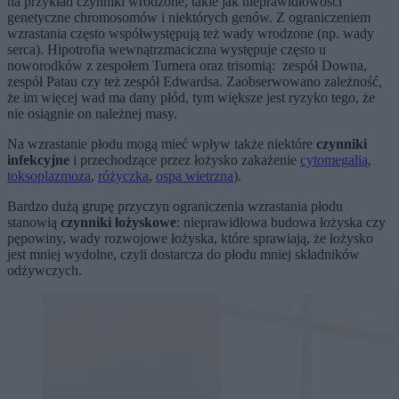
na przykład czynniki wrodzone, takie jak nieprawidłowości
genetyczne chromosomów i niektórych genów. Z ograniczeniem
wzrastania często współwystępują też wady wrodzone (np. wady
serca). Hipotrofia wewnątrzmaciczna występuje często u
noworodków z zespołem Turnera oraz trisomią: zespół Downa,
zespół Patau czy też zespół Edwardsa. Zaobserwowano zależność,
że im więcej wad ma dany płód, tym większe jest ryzyko tego, że
nie osiągnie on należnej masy.
Na wzrastanie płodu mogą mieć wpływ także niektóre
czynniki
infekcyjne
i przechodzące przez łożysko zakażenie
cytomegalią
,
toksoplazmoza
,
różyczka
,
ospa wietrzna
).
Bardzo dużą grupę przyczyn ograniczenia wzrastania płodu
stanowią
czynniki łożyskowe
: nieprawidłowa budowa łożyska czy
pępowiny, wady rozwojowe łożyska, które sprawiają, że łożysko
jest mniej wydolne, czyli dostarcza do płodu mniej składników
odżywczych.