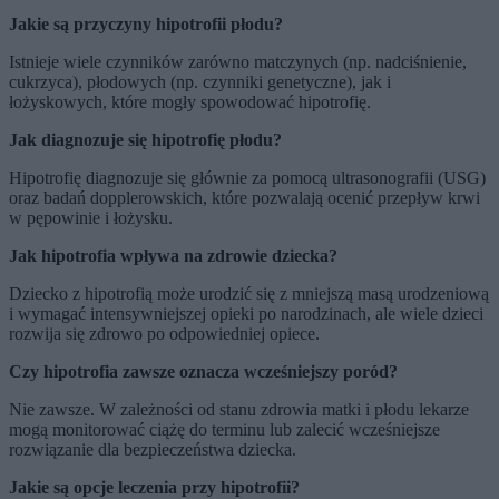
Jakie są przyczyny hipotrofii płodu?
Istnieje wiele czynników zarówno matczynych (np. nadciśnienie,
cukrzyca), płodowych (np. czynniki genetyczne), jak i
łożyskowych, które mogły spowodować hipotrofię.
Jak diagnozuje się hipotrofię płodu?
Hipotrofię diagnozuje się głównie za pomocą ultrasonografii (USG)
oraz badań dopplerowskich, które pozwalają ocenić przepływ krwi
w pępowinie i łożysku.
Jak hipotrofia wpływa na zdrowie dziecka?
Dziecko z hipotrofią może urodzić się z mniejszą masą urodzeniową
i wymagać intensywniejszej opieki po narodzinach, ale wiele dzieci
rozwija się zdrowo po odpowiedniej opiece.
Czy hipotrofia zawsze oznacza wcześniejszy poród?
Nie zawsze. W zależności od stanu zdrowia matki i płodu lekarze
mogą monitorować ciążę do terminu lub zalecić wcześniejsze
rozwiązanie dla bezpieczeństwa dziecka.
Jakie są opcje leczenia przy hipotrofii?