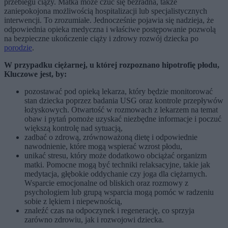
przebiegu ciąży. Matka może czuć się bezradna, także
zaniepokojona możliwością hospitalizacji lub specjalistycznych
interwencji. To zrozumiałe. Jednocześnie pojawia się nadzieja, że
odpowiednia opieka medyczna i właściwe postępowanie pozwolą
na bezpieczne ukończenie ciąży i zdrowy rozwój dziecka po
porodzie
.
W przypadku ciężarnej, u której rozpoznano hipotrofię płodu,
Kluczowe jest, by:
pozostawać pod opieką lekarza, który będzie monitorować
stan dziecka poprzez badania USG oraz kontrole przepływów
łożyskowych. Otwartość w rozmowach z lekarzem na temat
obaw i pytań pomoże uzyskać niezbędne informacje i poczuć
większą kontrolę nad sytuacją,
zadbać o zdrową, zrównoważoną dietę i odpowiednie
nawodnienie, które mogą wspierać wzrost płodu,
unikać stresu, który może dodatkowo obciążać organizm
matki. Pomocne mogą być techniki relaksacyjne, takie jak
medytacja, głębokie oddychanie czy joga dla ciężarnych.
Wsparcie emocjonalne od bliskich oraz rozmowy z
psychologiem lub grupą wsparcia mogą pomóc w radzeniu
sobie z lękiem i niepewnością,
znaleźć czas na odpoczynek i regenerację, co sprzyja
zarówno zdrowiu, jak i rozwojowi dziecka.