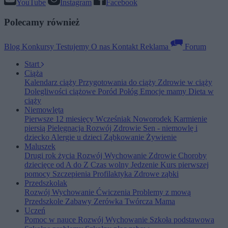
YouTube
Instagram
Facebook
Polecamy również
Blog
Konkursy
Testujemy
O nas
Kontakt
Reklama
Forum
Start
Ciąża
Kalendarz ciąży
Przygotowania do ciąży
Zdrowie w ciąży
Dolegliwości ciążowe
Poród
Połóg
Emocje mamy
Dieta w
ciąży
Niemowlęta
Pierwsze 12 miesięcy
Wcześniak
Noworodek
Karmienie
piersią
Pielęgnacja
Rozwój
Zdrowie
Sen - niemowlę i
dziecko
Alergie u dzieci
Ząbkowanie
Żywienie
Maluszek
Drugi rok życia
Rozwój
Wychowanie
Zdrowie
Choroby
dziecięce od A do Z
Czas wolny
Jedzenie
Kurs pierwszej
pomocy
Szczepienia
Profilaktyka
Zdrowe ząbki
Przedszkolak
Rozwój
Wychowanie
Ćwiczenia
Problemy z mową
Przedszkole
Zabawy
Zerówka
Twórcza Mama
Uczeń
Pomoc w nauce
Rozwój
Wychowanie
Szkoła podstawowa