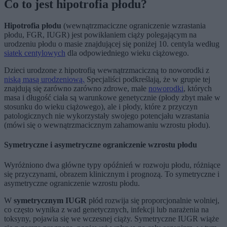
Co to jest hipotrofia płodu?
Hipotrofia płodu
(wewnątrzmaciczne ograniczenie wzrastania
płodu, FGR, IUGR) jest powikłaniem ciąży polegającym na
urodzeniu płodu o masie znajdującej się poniżej 10. centyla według
siatek centylowych
dla odpowiedniego wieku ciążowego.
Dzieci urodzone z hipotrofią wewnątrzmaciczną to noworodki z
niską masą urodzeniową.
Specjaliści podkreślają, że w grupie tej
znajdują się zarówno zarówno zdrowe, małe
noworodki
, których
masa i długość ciała są warunkowe genetycznie (płody zbyt małe w
stosunku do wieku ciążowego), ale i płody, które z przyczyn
patologicznych nie wykorzystały swojego potencjału wzrastania
(mówi się o wewnątrzmacicznym zahamowaniu wzrostu płodu).
Symetryczne i asymetryczne ograniczenie wzrostu płodu
Wyróżniono dwa główne typy opóźnień w rozwoju płodu, różniące
się przyczynami, obrazem klinicznym i prognozą. To symetryczne i
asymetryczne ograniczenie wzrostu płodu.
W
symetrycznym IUGR
płód rozwija się proporcjonalnie wolniej,
co często wynika z wad genetycznych, infekcji lub narażenia na
toksyny, pojawia się we wczesnej ciąży. Symetryczne IUGR wiąże