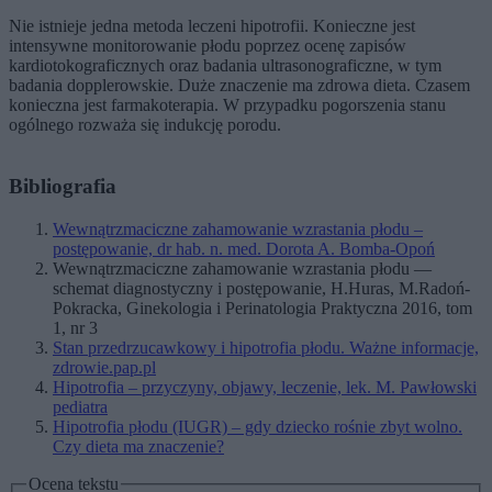
Nie istnieje jedna metoda leczeni hipotrofii. Konieczne jest
intensywne monitorowanie płodu poprzez ocenę zapisów
kardiotokograficznych oraz badania ultrasonograficzne, w tym
badania dopplerowskie. Duże znaczenie ma zdrowa dieta. Czasem
konieczna jest farmakoterapia. W przypadku pogorszenia stanu
ogólnego rozważa się indukcję porodu.
Bibliografia
Wewnątrzmaciczne zahamowanie wzrastania płodu –
postępowanie, dr hab. n. med. Dorota A. Bomba-Opoń
Wewnątrzmaciczne zahamowanie wzrastania płodu —
schemat diagnostyczny i postępowanie, H.Huras, M.Radoń-
Pokracka, Ginekologia i Perinatologia Praktyczna 2016, tom
1, nr 3
Stan przedrzucawkowy i hipotrofia płodu. Ważne informacje,
zdrowie.pap.pl
Hipotrofia – przyczyny, objawy, leczenie, lek. M. Pawłowski
pediatra
Hipotrofia płodu (IUGR) – gdy dziecko rośnie zbyt wolno.
Czy dieta ma znaczenie?
Ocena tekstu