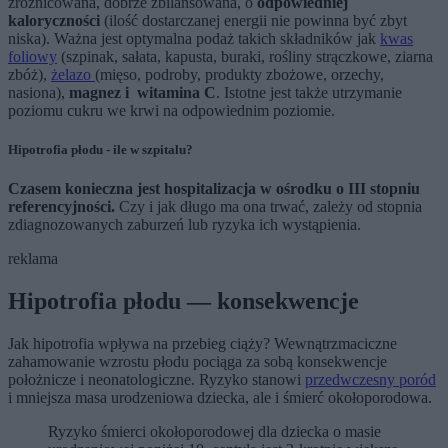
zróżnicowana, dobrze zbilansowana, o
odpowiedniej
kaloryczności
(ilość dostarczanej energii nie powinna być zbyt
niska). Ważna jest optymalna podaż takich składników jak
kwas
foliowy
(szpinak, sałata, kapusta, buraki, rośliny strączkowe, ziarna
zbóż),
żelazo
(mięso, podroby, produkty zbożowe, orzechy,
nasiona),
magnez i witamina C
. Istotne jest także utrzymanie
poziomu cukru we krwi na odpowiednim poziomie.
Hipotrofia płodu - ile w szpitalu?
Czasem konieczna jest hospitalizacja w ośrodku o III stopniu
referencyjności.
Czy i jak długo ma ona trwać, zależy od stopnia
zdiagnozowanych zaburzeń lub ryzyka ich wystąpienia.
reklama
Hipotrofia płodu — konsekwencje
Jak hipotrofia wpływa na przebieg ciąży? Wewnątrzmaciczne
zahamowanie wzrostu płodu pociąga za sobą konsekwencje
położnicze i neonatologiczne. Ryzyko stanowi
przedwczesny poród
i mniejsza masa urodzeniowa dziecka, ale i śmierć okołoporodowa.
Ryzyko śmierci okołoporodowej dla dziecka o masie