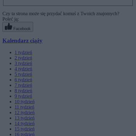
Czy ta strona może się przydać komuś z Twoich znajomych?
Poleć ją:
Facebook
Kalendarz ciąży
1
tydzień
2
tydzień
3
tydzień
4
tydzień
5
tydzień
6
tydzień
7
tydzień
8
tydzień
9
tydzień
10
tydzień
11
tydzień
12
tydzień
13
tydzień
14
tydzień
15
tydzień
16
tydzień