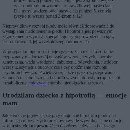
urodzeniowej poniżej 10. centyla jest 2-krotnie większe
w stosunku do noworodka o prawidłowej masie ciała.
Dla masy urodzeniowej masy ciała poniżej 5. centyla
ryzyko to wrasta ponad 3-krotnie. [2]
Nieprawidłowy rozwój płodu może również doprowadzić do
wystąpienia niedotlenienia płodu. Hipotrofia jest poważnym
zagrożeniem i wymaga specjalnego trybu prowadzenia ciąży,
czasem również jej wcześniejszego ukończenia.
W przypadku hipotrofi istnieje ryzyko, że u dziecka zostanie
rozpoznany niedorozwój narządów wewnętrznych, choroba
genetyczna, wada wrodzona, zaburzenia oddychania, niedobór
wzrostu, asymetria budowy ciała czy opóźnienie rozwoju
psychoruchowego. Zwiększa się także ryzyko występowania
zaburzeń metabolicznych i chorób w życiu dorosłym (np. zespół
metaboliczny,
cukrzyca
, choroba niedokrwienna serca).
Urodziłam dziecko z hipotrofią — emocje
mam
Jakie emocje pojawiają się przy diagnozie hipotrofii płodu? Ta
informacja u przyszłych rodziców zwykle wywołuje silne emocje,
w tym
strach i niepewność
co do zdrowia dziecka i dalszego