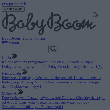
Przejdź do treści
Menu główne
BabyBoom - strona główna
Forum
Ciąża
Kalendarz ciąży
Przygotowania do ciąży
Zdrowie w ciąży
Dolegliwości ciążowe
Poród
Połóg
Emocje mamy
Dieta w ciąży
Niemowlęta
Pierwsze 12 miesięcy
Wcześniak
Noworodek
Karmienie piersią
Pielęgnacja
Rozwój
Zdrowie
Sen - niemowlę i dziecko
Alergie u
dzieci
Ząbkowanie
Żywienie
Maluszek
Drugi rok życia
Rozwój
Wychowanie
Zdrowie
Choroby dziecięce
od A do Z
Czas wolny
Jedzenie
Kurs pierwszej pomocy
Szczepienia
Profilaktyka
Zdrowe ząbki