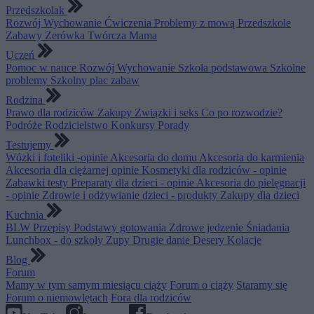
Przedszkolak
Rozwój
Wychowanie
Ćwiczenia
Problemy z mową
Przedszkole
Zabawy
Zerówka
Twórcza Mama
Uczeń
Pomoc w nauce
Rozwój
Wychowanie
Szkoła podstawowa
Szkolne
problemy
Szkolny plac zabaw
Rodzina
Prawo dla rodziców
Zakupy
Związki i seks
Co po rozwodzie?
Podróże
Rodzicielstwo
Konkursy
Porady
Testujemy
Wózki i foteliki -opinie
Akcesoria do domu
Akcesoria do karmienia
Akcesoria dla ciężarnej opinie
Kosmetyki dla rodziców - opinie
Zabawki testy
Preparaty dla dzieci - opinie
Akcesoria do pielęgnacji
- opinie
Zdrowie i odżywianie dzieci - produkty
Zakupy dla dzieci
Kuchnia
BLW
Przepisy
Podstawy gotowania
Zdrowe jedzenie
Śniadania
Lunchbox - do szkoły
Zupy
Drugie danie
Desery
Kolacje
Blog
Forum
Mamy w tym samym miesiącu ciąży
Forum o ciąży
Staramy się
Forum o niemowlętach
Fora dla rodziców