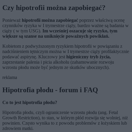
Czy hipotrofii można zapobiegać?
Ponieważ
hipotrofii można zapobiegać
poprzez właściwą ocenę
czynników ryzyka w I trymestrze ciąży, bardzo ważne są badania w
ciąży ( w tym USG).
Im wcześniej oszacuje się ryzyko, tym
większe są szanse na uniknięcie poważnych powikłań.
Kobietom z podwyższonym ryzykiem hipotrofii w powiązaniu z
nadciśnieniem tętniczym można w I trymestrze ciąży profilaktycznie
podawać aspirynę. Kluczowy jest
higieniczny tryb życia,
zaprzestanie palenia i picia alkoholu (zahamowanie rozwoju
wzrostu płodu może być jednym ze skutków ubocznych).
reklama
Hipotrofia płodu - forum i FAQ
Co to jest hipotrofia płodu?
Hipotrofia płodu, czyli ograniczenie wzrostu płodu (ang. Fetal
Growth Restriction), to stan, w którym płód rozwija się wolniej, niż
powinien. Często wynika to z powodu problemów z łożyskiem lub
zdrowiem matki.