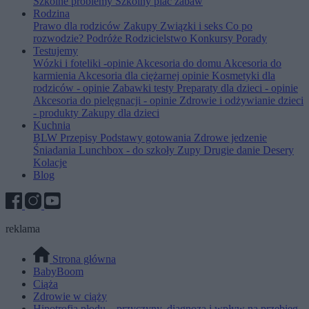
Szkolne problemy
Szkolny plac zabaw
Rodzina
Prawo dla rodziców
Zakupy
Związki i seks
Co po
rozwodzie?
Podróże
Rodzicielstwo
Konkursy
Porady
Testujemy
Wózki i foteliki -opinie
Akcesoria do domu
Akcesoria do
karmienia
Akcesoria dla ciężarnej opinie
Kosmetyki dla
rodziców - opinie
Zabawki testy
Preparaty dla dzieci - opinie
Akcesoria do pielęgnacji - opinie
Zdrowie i odżywianie dzieci
- produkty
Zakupy dla dzieci
Kuchnia
BLW
Przepisy
Podstawy gotowania
Zdrowe jedzenie
Śniadania
Lunchbox - do szkoły
Zupy
Drugie danie
Desery
Kolacje
Blog
reklama
Strona główna
BabyBoom
Ciąża
Zdrowie w ciąży
Hipotrofia płodu – przyczyny, diagnoza i wpływ na przebieg