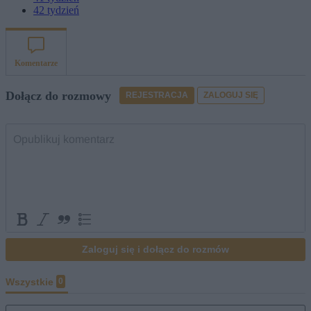
42
tydzień