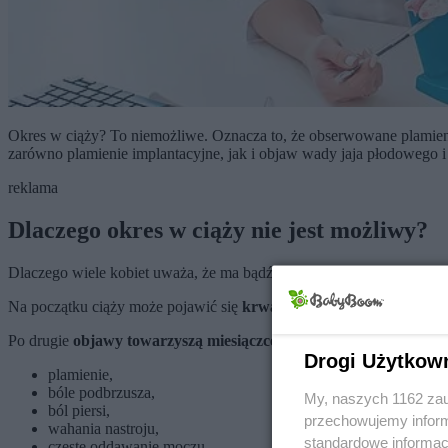
Okres w ciąży? To niemożliwe. Oznacza to, że obserwowane plamienie
zarówno plamienie implantacyjne, jak i objaw wady jaja płodowego i 
reklama
Dlaczego okres w ciąży nie jest możliwy?
Dlaczego wiele kobiet uważa, że ma bądź miało
okres w pierwszych
Na początku ciąży może pojawić się
krwawienie
, które łatwo pomy
Po drugie
objawy towarzyszą miesiączce bywają mylone z pierw
Drogi Użytkow
plamienie,
bóle podbrzusza,
My, naszych 1162 zau
ból piersi,
przechowujemy informa
wahania nastroju,
standardowe informac
częste oddawanie moczu.