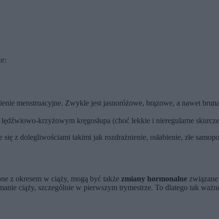
e:
ienie menstruacyjne. Zwykle jest jasnoróżowe, brązowe, a nawet brun
lędźwiowo-krzyżowym kręgosłupa (choć lekkie i nieregularne skurcze
się z dolegliwościami takimi jak rozdrażnienie, osłabienie, złe samop
one z okresem w ciąży, mogą być także
zmiany hormonalne
związane 
zymanie ciąży, szczególnie w pierwszym trymestrze. To dlatego tak waż