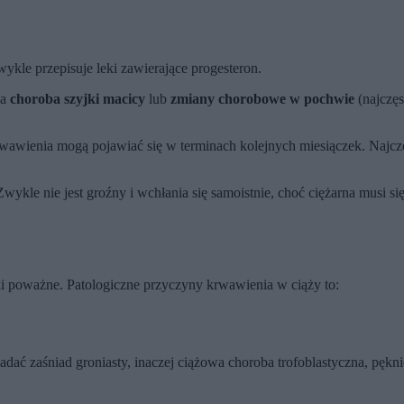
ykle przepisuje leki zawierające progesteron.
da
choroba szyjki macicy
lub
zmiany chorobowe w pochwie
(najczęs
wawienia mogą pojawiać się w terminach kolejnych miesiączek. Najczęś
 Zwykle nie jest groźny i wchłania się samoistnie, choć ciężarna musi
i poważne. Patologiczne przyczyny krwawienia w ciąży to:
ać zaśniad groniasty, inaczej ciążowa choroba trofoblastyczna, pękni