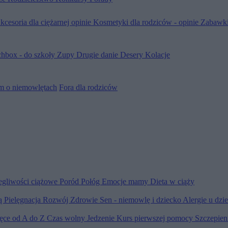
kcesoria dla ciężarnej opinie
Kosmetyki dla rodziców - opinie
Zabawki
hbox - do szkoły
Zupy
Drugie danie
Desery
Kolacje
m o niemowlętach
Fora dla rodziców
egliwości ciążowe
Poród
Połóg
Emocje mamy
Dieta w ciąży
ią
Pielęgnacja
Rozwój
Zdrowie
Sen - niemowlę i dziecko
Alergie u dzi
ięce od A do Z
Czas wolny
Jedzenie
Kurs pierwszej pomocy
Szczepien