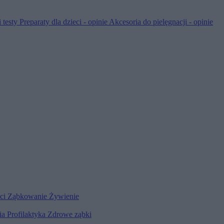
 testy
Preparaty dla dzieci - opinie
Akcesoria do pielęgnacji - opinie
eci
Ząbkowanie
Żywienie
ia
Profilaktyka
Zdrowe ząbki