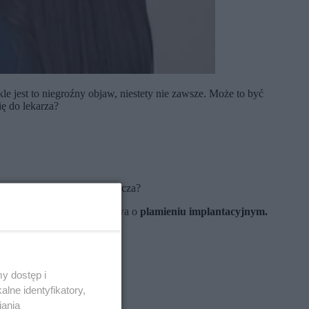
 jest to niegroźny objaw, niestety nie zawsze. Może to być
ię do lekarza?
 się miesiączki? Co to oznacza?
spodziewana menstruacja. Mowa o
plamieniu implantacyjnym.
ż:
y dostęp i
lne identyfikatory,
iania