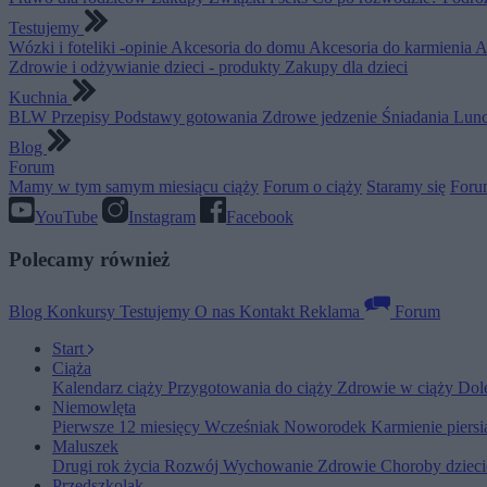
Testujemy
Wózki i foteliki -opinie
Akcesoria do domu
Akcesoria do karmienia
A
Zdrowie i odżywianie dzieci - produkty
Zakupy dla dzieci
Kuchnia
BLW
Przepisy
Podstawy gotowania
Zdrowe jedzenie
Śniadania
Lunc
Blog
Forum
Mamy w tym samym miesiącu ciąży
Forum o ciąży
Staramy się
Foru
YouTube
Instagram
Facebook
Polecamy również
Blog
Konkursy
Testujemy
O nas
Kontakt
Reklama
Forum
Start
Ciąża
Kalendarz ciąży
Przygotowania do ciąży
Zdrowie w ciąży
Dol
Niemowlęta
Pierwsze 12 miesięcy
Wcześniak
Noworodek
Karmienie piers
Maluszek
Drugi rok życia
Rozwój
Wychowanie
Zdrowie
Choroby dziec
Przedszkolak