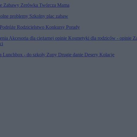
le
Zabawy
Zerówka
Twórcza Mama
olne problemy
Szkolny plac zabaw
Podróże
Rodzicielstwo
Konkursy
Porady
ienia
Akcesoria dla ciężarnej opinie
Kosmetyki dla rodziców - opinie
Z
ci
ia
Lunchbox - do szkoły
Zupy
Drugie danie
Desery
Kolacje