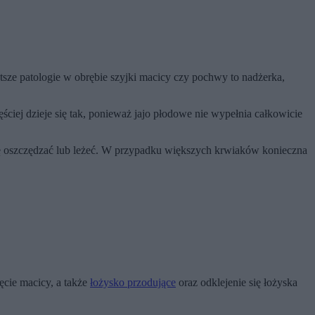
tsze patologie w obrębie szyjki macicy czy pochwy to nadżerka,
ciej dzieje się tak, ponieważ jajo płodowe nie wypełnia całkowicie
 się oszczędzać lub leżeć. W przypadku większych krwiaków konieczna
ęcie macicy, a także
łożysko przodujące
oraz odklejenie się łożyska