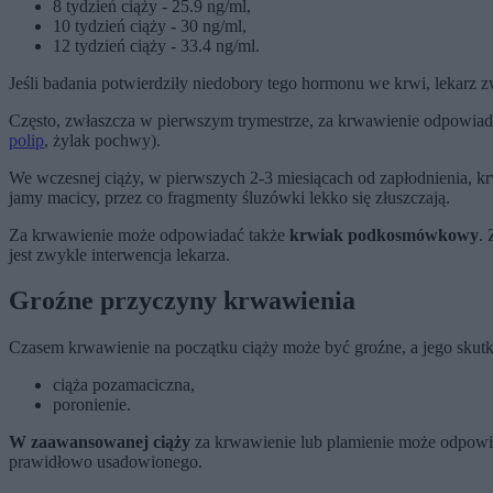
8 tydzień ciąży - 25.9 ng/ml,
10 tydzień ciąży - 30 ng/ml,
12 tydzień ciąży - 33.4 ng/ml.
Jeśli badania potwierdziły niedobory tego hormonu we krwi, lekarz zw
Często, zwłaszcza w pierwszym trymestrze, za krwawienie odpowia
polip
, żylak pochwy).
We wczesnej ciąży, w pierwszych 2-3 miesiącach od zapłodnienia, kr
jamy macicy, przez co fragmenty śluzówki lekko się złuszczają.
Za krwawienie może odpowiadać także
krwiak podkosmówkowy
.
jest zwykle interwencja lekarza.
Groźne przyczyny krwawienia
Czasem krwawienie na początku ciąży może być groźne, a jego skutk
ciąża pozamaciczna,
poronienie.
W zaawansowanej ciąży
za krwawienie lub plamienie może odpowiad
prawidłowo usadowionego.