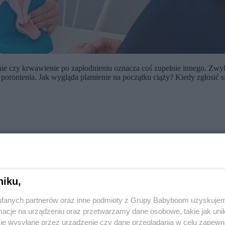
 czy krwawienie po zapłodnieniu oznacza coś zupełnie innego. Zwykle
poronienia. Jak wygląda plamienie na początku ciąży? Kiedy zgłosić s
 miesiącach ciąży
, skoro zapłodnienie wyklucza możliwość pojawienia
lić z okresem. Po pierwsze pojawia się ono w tym samym czasie, co 
szymi
objawami ciąży
. W obydwu okolicznościach pojawia się przecie
niku,
fanych partnerów oraz inne podmioty z Grupy Babyboom uzyskujem
cje na urządzeniu oraz przetwarzamy dane osobowe, takie jak unika
je wysyłane przez urządzenie czy dane przeglądania w celu zapewn