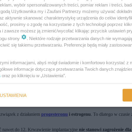
klam, wybór spersonalizowanych treści, pomiar reklam i treści, bad
 jest złuszczanie i wydalanie przez pochwę fragmentów nabłonka macic
 zgodą Użytkownika my i Zaufani Partnerzy możemy używać dokład
ek działania hormonów: estrogenów i progesteronu. Zmiany ich stęże
az aktywnie skanować charakterystykę urządzenia do celów identyfi
ść, prosimy o zgodę na korzystanie z tych technologii poprzez klikn
ozwoju dziecka, po zapłodnieniu komórki jajowej
nie dochodzi do zł
a i zawsze możesz ją zmienić/wycofać klikając przycisk ustawień pr
ogu strony
. Niektóre rodzaje przetwarzania danych nie wymagaj
iwić się takiemu przetwarzaniu. Preferencje będą miały zastosowania
 mylnie brane za miesiączkę, może mieć wiele przyczyn: zarówno niegr
szymi informacjami, abyś mógł świadomie i komfortowo korzystać z
gółowe informacje dotyczące przetwarzania Twoich danych znajdzi
s
oraz po kliknięciu w „Ustawienia”.
tery tygodnie od ostatniego okresu, u 25-30% kobiet pojawia się
plami
ym nie jest.
USTAWIENIA
nionego jaja
w przekrwionej błonie śluzowej macicy. Pojawia się, gdy
 związek z działaniem
progesteronu
i estrogenu
. To dlatego w czasie
nąć nawet do 12. Krwawienie implantacyjne
nie stanowi zagrożenie dla 