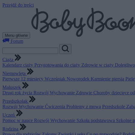
Przejdź do treści
Menu główne
Forum
Ciąża
Kalendarz ciąży
Przygotowania do ciąży
Zdrowie w ciąży
Dolegliwo
Niemowlęta
Pierwsze 12 miesięcy
Wcześniak
Noworodek
Karmienie piersią
Piel
Maluszek
Drugi rok życia
Rozwój
Wychowanie
Zdrowie
Choroby dziecięce o
Przedszkolak
Rozwój
Wychowanie
Ćwiczenia
Problemy z mową
Przedszkole
Zab
Uczeń
Pomoc w nauce
Rozwój
Wychowanie
Szkoła podstawowa
Szkolne 
Rodzina
Prawo dla rodziców
Zakupy
Związki i seks
Co po rozwodzie?
Podró