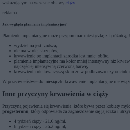
wskazującym na wczesne objawy
ciąży
.
reklama
Jak wygląda plamienie implantacyjne?
Plamienie implantacyjne może przypominać miesiączkę z tą różnicą, ż
wydzielina jest rzadsza,
nie ma w niej skrzepów,
krwawienie po implantacji zarodka jest mniej obfite,
plamienie implantacyjne ma kolor mniej intensywny niż krwaw
najczęściej intensywną czerwoną barwę,
krwawieniu nie towarzyszą skurcze w podbrzuszu czy odcinku 
W przeciwieństwie do miesiączki krwawienie implantacyjne nie wiąże 
Inne przyczyny krwawienia w ciąży
Przyczyną pojawienia się krwawienia, które bywa przez kobiety myl
progesteronu
, który odpowiada za zagnieżdżenie się jajeczka i utr
4 tydzień ciąży - 21.6 ng/ml,
6 tydzień ciąży - 26.2 ng/ml,