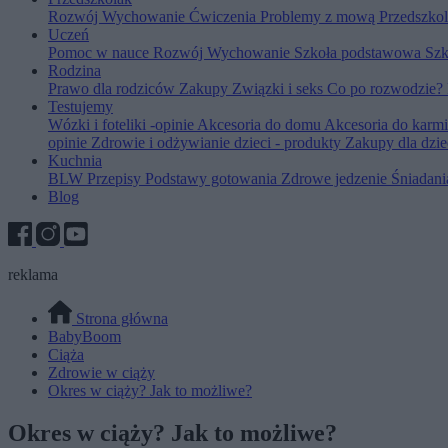
Rozwój
Wychowanie
Ćwiczenia
Problemy z mową
Przedszko
Uczeń
Pomoc w nauce
Rozwój
Wychowanie
Szkoła podstawowa
Szk
Rodzina
Prawo dla rodziców
Zakupy
Związki i seks
Co po rozwodzie?
Testujemy
Wózki i foteliki -opinie
Akcesoria do domu
Akcesoria do karm
opinie
Zdrowie i odżywianie dzieci - produkty
Zakupy dla dzie
Kuchnia
BLW
Przepisy
Podstawy gotowania
Zdrowe jedzenie
Śniadan
Blog
reklama
Strona główna
BabyBoom
Ciąża
Zdrowie w ciąży
Okres w ciąży? Jak to możliwe?
Okres w ciąży? Jak to możliwe?