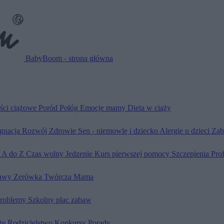
BabyBoom - strona główna
ści ciążowe
Poród
Połóg
Emocje mamy
Dieta w ciąży
ęgnacja
Rozwój
Zdrowie
Sen - niemowlę i dziecko
Alergie u dzieci
Ząb
d A do Z
Czas wolny
Jedzenie
Kurs pierwszej pomocy
Szczepienia
Pro
awy
Zerówka
Twórcza Mama
problemy
Szkolny plac zabaw
że
Rodzicielstwo
Konkursy
Porady